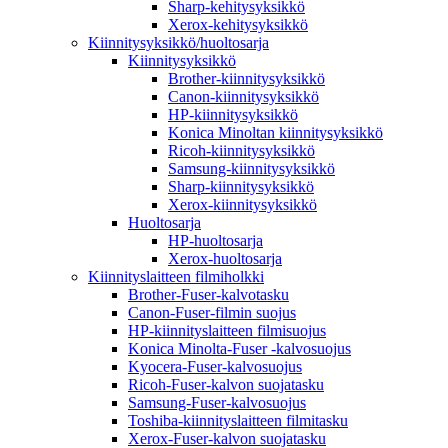
Sharp-kehitysyksikkö
Xerox-kehitysyksikkö
Kiinnitysyksikkö/huoltosarja
Kiinnitysyksikkö
Brother-kiinnitysyksikkö
Canon-kiinnitysyksikkö
HP-kiinnitysyksikkö
Konica Minoltan kiinnitysyksikkö
Ricoh-kiinnitysyksikkö
Samsung-kiinnitysyksikkö
Sharp-kiinnitysyksikkö
Xerox-kiinnitysyksikkö
Huoltosarja
HP-huoltosarja
Xerox-huoltosarja
Kiinnityslaitteen filmiholkki
Brother-Fuser-kalvotasku
Canon-Fuser-filmin suojus
HP-kiinnityslaitteen filmisuojus
Konica Minolta-Fuser -kalvosuojus
Kyocera-Fuser-kalvosuojus
Ricoh-Fuser-kalvon suojatasku
Samsung-Fuser-kalvosuojus
Toshiba-kiinnityslaitteen filmitasku
Xerox-Fuser-kalvon suojatasku