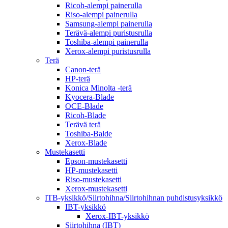
Ricoh-alempi painerulla
Riso-alempi painerulla
Samsung-alempi painerulla
Terävä-alempi puristusrulla
Toshiba-alempi painerulla
Xerox-alempi puristusrulla
Terä
Canon-terä
HP-terä
Konica Minolta -terä
Kyocera-Blade
OCE-Blade
Ricoh-Blade
Terävä terä
Toshiba-Balde
Xerox-Blade
Mustekasetti
Epson-mustekasetti
HP-mustekasetti
Riso-mustekasetti
Xerox-mustekasetti
ITB-yksikkö/Siirtohihna/Siirtohihnan puhdistusyksikkö
IBT-yksikkö
Xerox-IBT-yksikkö
Siirtohihna (IBT)