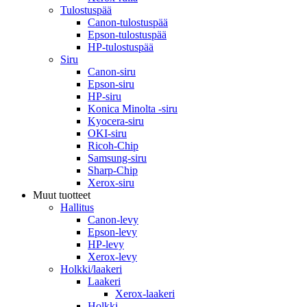
Tulostuspää
Canon-tulostuspää
Epson-tulostuspää
HP-tulostuspää
Siru
Canon-siru
Epson-siru
HP-siru
Konica Minolta -siru
Kyocera-siru
OKI-siru
Ricoh-Chip
Samsung-siru
Sharp-Chip
Xerox-siru
Muut tuotteet
Hallitus
Canon-levy
Epson-levy
HP-levy
Xerox-levy
Holkki/laakeri
Laakeri
Xerox-laakeri
Holkki