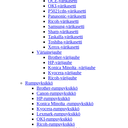
OCE-värikasetti
OKI-värikasetti
P5021cdn-värikasetti
Panasonic-värikasetti
Ricoh-värikasetti
Samsung-värikasetti
Sharp-värikasetti
Taskalfa-värikasetti
Toshiba-värikasetti
Xerox-värikasetti
Väriainejauhe
Brother-värijauhe
HP-värijauhe
Konica Minolta -värijauhe
Kyocera-värijauhe
Ricoh-värijauhe
Rumpuyksikkö
Brother-rumpuyksikkö
Canon-rumpuyksikkö
HP-rumpuyksikkö
Konica Minolta -rumpuyksikkö
Kyocera-rumpuyksikkö
Lexmark-rumpuyksikkö
OKI-rumpuyksikkö
Ricoh-rumpuyksikkö