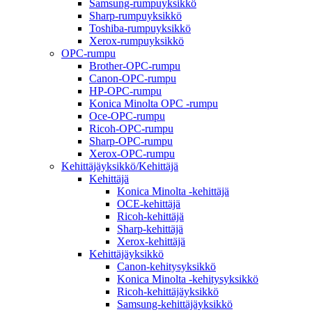
Samsung-rumpuyksikkö
Sharp-rumpuyksikkö
Toshiba-rumpuyksikkö
Xerox-rumpuyksikkö
OPC-rumpu
Brother-OPC-rumpu
Canon-OPC-rumpu
HP-OPC-rumpu
Konica Minolta OPC -rumpu
Oce-OPC-rumpu
Ricoh-OPC-rumpu
Sharp-OPC-rumpu
Xerox-OPC-rumpu
Kehittäjäyksikkö/Kehittäjä
Kehittäjä
Konica Minolta -kehittäjä
OCE-kehittäjä
Ricoh-kehittäjä
Sharp-kehittäjä
Xerox-kehittäjä
Kehittäjäyksikkö
Canon-kehitysyksikkö
Konica Minolta -kehitysyksikkö
Ricoh-kehittäjäyksikkö
Samsung-kehittäjäyksikkö