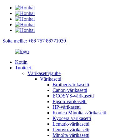
Soita meille: +86 757 86771039
Kotiin
Tuotteet
Värikasetti/jauhe
Värikasetti
Brother-värikasetti
Canon-värikasetti
ECOSYS-värikasetti
Epson-värikasetti
HP-värikasetti
Konica Minolta -värikasetti
Kyocera-värikasetti
Lemark-värikasetti
Lenovo-värikasetti
Minolta-värikasetti