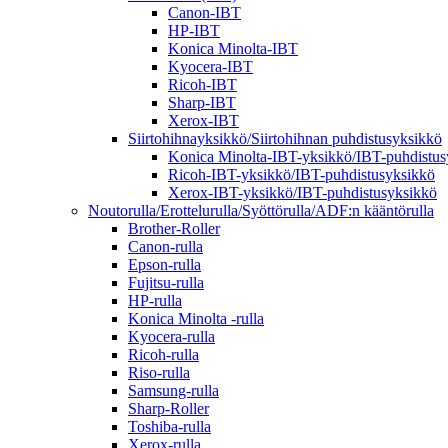
Canon-IBT
HP-IBT
Konica Minolta-IBT
Kyocera-IBT
Ricoh-IBT
Sharp-IBT
Xerox-IBT
Siirtohihnayksikkö/Siirtohihnan puhdistusyksikkö
Konica Minolta-IBT-yksikkö/IBT-puhdistus
Ricoh-IBT-yksikkö/IBT-puhdistusyksikkö
Xerox-IBT-yksikkö/IBT-puhdistusyksikkö
Noutorulla/Erottelurulla/Syöttörulla/ADF:n kääntörulla
Brother-Roller
Canon-rulla
Epson-rulla
Fujitsu-rulla
HP-rulla
Konica Minolta -rulla
Kyocera-rulla
Ricoh-rulla
Riso-rulla
Samsung-rulla
Sharp-Roller
Toshiba-rulla
Xerox-rulla