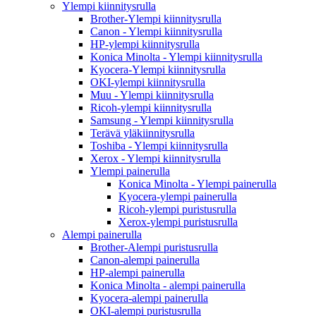
Ylempi kiinnitysrulla
Brother-Ylempi kiinnitysrulla
Canon - Ylempi kiinnitysrulla
HP-ylempi kiinnitysrulla
Konica Minolta - Ylempi kiinnitysrulla
Kyocera-Ylempi kiinnitysrulla
OKI-ylempi kiinnitysrulla
Muu - Ylempi kiinnitysrulla
Ricoh-ylempi kiinnitysrulla
Samsung - Ylempi kiinnitysrulla
Terävä yläkiinnitysrulla
Toshiba - Ylempi kiinnitysrulla
Xerox - Ylempi kiinnitysrulla
Ylempi painerulla
Konica Minolta - Ylempi painerulla
Kyocera-ylempi painerulla
Ricoh-ylempi puristusrulla
Xerox-ylempi puristusrulla
Alempi painerulla
Brother-Alempi puristusrulla
Canon-alempi painerulla
HP-alempi painerulla
Konica Minolta - alempi painerulla
Kyocera-alempi painerulla
OKI-alempi puristusrulla