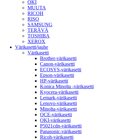
OKI
MUUTA
RICOH
RISO
SAMSUNG
TERÄVÄ
TOSHIBA
XEROX
Värikasetti/jauhe
Värikasetti
Brother-värikasetti
Canon-värikasetti
ECOSYS-värikasetti
Epson-värikasetti
HP-värikasetti
Konica Minolta -värikasetti
Kyocera-värikasetti
Lemark-värikasetti
Lenovo-värikasetti
Minolta-värikasetti
OCE-värikasetti
OKI-värikasetti
P5021cdn-värikasetti
Panasonic-värikasetti
Ricoh-värikasetti