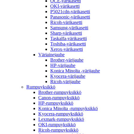
OCE-värikasetti
OKI-värikasetti
P5021cdn-värikasetti
Panasonic-värikasetti
Ricoh-värikasetti
Samsung-värikasetti
Sharp-värikasetti
Taskalfa-värikasetti
Toshiba-värikasetti
Xerox-värikasetti
Väriainejauhe
Brother-värijauhe
HP-värijauhe
Konica Minolta -värijauhe
Kyocera-värijauhe
Ricoh-värijauhe
Rumpuyksikkö
Brother-rumpuyksikkö
Canon-rumpuyksikkö
HP-rumpuyksikkö
Konica Minolta -rumpuyksikkö
Kyocera-rumpuyksikkö
Lexmark-rumpuyksikkö
OKI-rumpuyksikkö
Ricoh-rumpuyksikkö