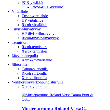
PCR-yksikkö
Ricoh-PRC-yksikkö
Virtalähde
Epson-virtalähde
HP-virtalähde
Ricoh-virtalähde
Tiiviste/turvatyyny
HP-tiiviste/ilmatyyny
Ricoh-tiiviste/ilmatyyny
Termistori
Ricoh-termistori
Xerox-termistori
Jäteväriainepullo
Xerox-jätevärisäiliö
Siirtorulla
Canon-siirtorulla
Ricoh-siirtorulla
Xerox-siirtorulla
Verkkorulla/verkonpuhdistusrulla
Xerox-verkkorulla
Mustepatruuna Roland VersaC...