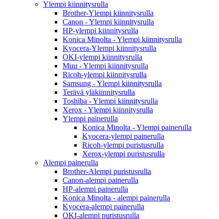
Ylempi kiinnitysrulla
Brother-Ylempi kiinnitysrulla
Canon - Ylempi kiinnitysrulla
HP-ylempi kiinnitysrulla
Konica Minolta - Ylempi kiinnitysrulla
Kyocera-Ylempi kiinnitysrulla
OKI-ylempi kiinnitysrulla
Muu - Ylempi kiinnitysrulla
Ricoh-ylempi kiinnitysrulla
Samsung - Ylempi kiinnitysrulla
Terävä yläkiinnitysrulla
Toshiba - Ylempi kiinnitysrulla
Xerox - Ylempi kiinnitysrulla
Ylempi painerulla
Konica Minolta - Ylempi painerulla
Kyocera-ylempi painerulla
Ricoh-ylempi puristusrulla
Xerox-ylempi puristusrulla
Alempi painerulla
Brother-Alempi puristusrulla
Canon-alempi painerulla
HP-alempi painerulla
Konica Minolta - alempi painerulla
Kyocera-alempi painerulla
OKI-alempi puristusrulla