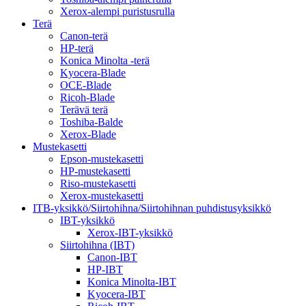
Xerox-alempi puristusrulla
Terä
Canon-terä
HP-terä
Konica Minolta -terä
Kyocera-Blade
OCE-Blade
Ricoh-Blade
Terävä terä
Toshiba-Balde
Xerox-Blade
Mustekasetti
Epson-mustekasetti
HP-mustekasetti
Riso-mustekasetti
Xerox-mustekasetti
ITB-yksikkö/Siirtohihna/Siirtohihnan puhdistusyksikkö
IBT-yksikkö
Xerox-IBT-yksikkö
Siirtohihna (IBT)
Canon-IBT
HP-IBT
Konica Minolta-IBT
Kyocera-IBT