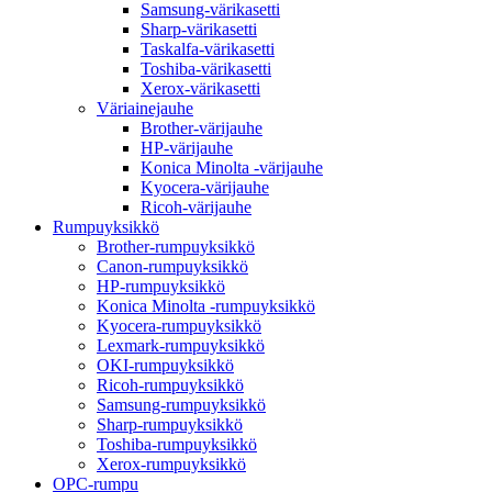
Samsung-värikasetti
Sharp-värikasetti
Taskalfa-värikasetti
Toshiba-värikasetti
Xerox-värikasetti
Väriainejauhe
Brother-värijauhe
HP-värijauhe
Konica Minolta -värijauhe
Kyocera-värijauhe
Ricoh-värijauhe
Rumpuyksikkö
Brother-rumpuyksikkö
Canon-rumpuyksikkö
HP-rumpuyksikkö
Konica Minolta -rumpuyksikkö
Kyocera-rumpuyksikkö
Lexmark-rumpuyksikkö
OKI-rumpuyksikkö
Ricoh-rumpuyksikkö
Samsung-rumpuyksikkö
Sharp-rumpuyksikkö
Toshiba-rumpuyksikkö
Xerox-rumpuyksikkö
OPC-rumpu