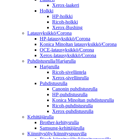
Xerox-laakeri
Holkki
HP-holkki
Ricoh-holkki
Xerox-Bushing
Latausyksikkö/Corona
HP-latausyksikkö/Corona
Konica Minoltan latausyksikkö/Corona
OCE-latausyksikkö/Corona
Xerox-latausyksikkö/Corona
Puhdistusrulla/Harjarulla
Harjarulla
Ricoh-sivellintela
Xerox-sivellinrulla
Puhdistusrulla
Canonin puhdistusrulla
HP-puhdistusrulla
Konica Minoltan puhdistusrulla
Ricoh-puhdistusrulla
Xerox-puhdistusrulla
Kehittäjärulla
Brother-kehitysrulla
Samsung-kehittäjärulla
Kiinnitysöljy/kiinnityspuuvilla