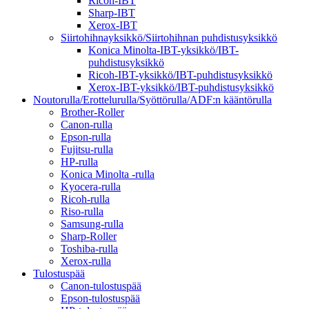
Ricoh-IBT
Sharp-IBT
Xerox-IBT
Siirtohihnayksikkö/Siirtohihnan puhdistusyksikkö
Konica Minolta-IBT-yksikkö/IBT-
puhdistusyksikkö
Ricoh-IBT-yksikkö/IBT-puhdistusyksikkö
Xerox-IBT-yksikkö/IBT-puhdistusyksikkö
Noutorulla/Erottelurulla/Syöttörulla/ADF:n kääntörulla
Brother-Roller
Canon-rulla
Epson-rulla
Fujitsu-rulla
HP-rulla
Konica Minolta -rulla
Kyocera-rulla
Ricoh-rulla
Riso-rulla
Samsung-rulla
Sharp-Roller
Toshiba-rulla
Xerox-rulla
Tulostuspää
Canon-tulostuspää
Epson-tulostuspää