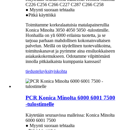
C226 C256 C266 C227 C287 C266 C258
● Myynti suoraan tehtaalta
●Pitkä käyttöikä
Toimitamme korkealaatuisia matalapainerullia
Konica Minolta 3050 4050 5050 -tulostimille.
Honhailla on yli 6000 erilaista tuotetta, ja se
tarjoaa parhaan mahdollisen kokonaisvaltaisen
palvelun. Meillä on täydellinen tuotevalikoima,
toimituskanavat ja pyrimme aina ensiluokkaiseen
asiakaskokemukseen. Odotamme vilpittömästi
innolla pitkäaikaista kumppania kanssasi!
tiedustelu
yksityiskohta
PCR Konica Minolta 6000 6001 7500
-tulostimelle
Käytetään seuraavissa malleissa: Konica Minolta
6000 6001 7500
● Myynti suoraan tehtaalta