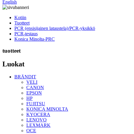
English
Kotiin
Tuotteet
PCR (ensisijainen lataustela)/PCR-yksikkö
PCR-testaus
Konica Minolta-PRC
tuotteet
Luokat
BRÄNDIT
VELI
CANON
EPSON
HP
FUJITSU
KONICA MINOLTA
KYOCERA
LENOVO
LEXMARK
OCE