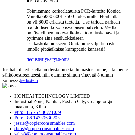
●Pitkä käyttöikä
Toimitamme korkealaatuisia PCR-laitteita Konica
Minolta 6000 6001 7500 -tulostimille. Honhailla
on yli 6000 erilaista tuotetta, ja se tarjoaa parhaan
mahdollisen kokonaisvaltaisen palvelun. Meillä
on täydellinen tuotevalikoima, toimituskanavat ja
pyrimme aina ensiluokkaiseen
asiakaskokemukseen. Odotamme vilpittömästi
innolla pitkäaikaista kumppania kanssasi!
tiedustelu
yksityiskohta
Jos haluat tiedustella tuotteistamme tai hinnastostamme, jätä meille
sähköpostiosoitteesi, niin otamme sinuun yhteyttä 8 tunnin
kuluessa.
tiedustelu
HONHAI TECHNOLOGY LIMITED
Industrial Zone, Nanhai, Foshan City, Guangdongin
maakunta, Kiina
Puh: +86 757 86771039
Puh: +86 14739630203
jessie@copierconsumables.com
doris@copierconsumables.com
sales8@copierconsumables.com