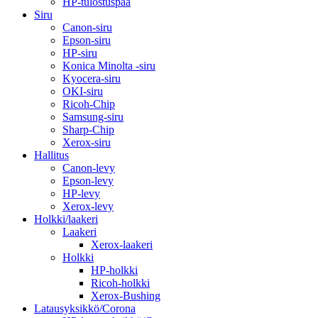
HP-tulostuspää
Siru
Canon-siru
Epson-siru
HP-siru
Konica Minolta -siru
Kyocera-siru
OKI-siru
Ricoh-Chip
Samsung-siru
Sharp-Chip
Xerox-siru
Hallitus
Canon-levy
Epson-levy
HP-levy
Xerox-levy
Holkki/laakeri
Laakeri
Xerox-laakeri
Holkki
HP-holkki
Ricoh-holkki
Xerox-Bushing
Latausyksikkö/Corona