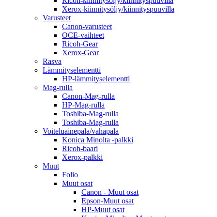
Ricoh-kiinnitysöljy/kiinnityspuuvilla
Xerox-kiinnitysöljy/kiinnityspuuvilla
Varusteet
Canon-varusteet
OCE-vaihteet
Ricoh-Gear
Xerox-Gear
Rasva
Lämmityselementti
HP-lämmityselementti
Mag-rulla
Canon-Mag-rulla
HP-Mag-rulla
Toshiba-Mag-rulla
Toshiba-Mag-rulla
Voiteluainepala/vahapala
Konica Minolta -palkki
Ricoh-baari
Xerox-palkki
Muut
Folio
Muut osat
Canon - Muut osat
Epson-Muut osat
HP-Muut osat