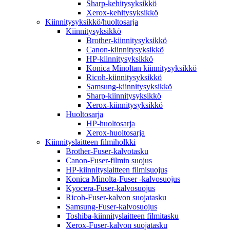
Sharp-kehitysyksikkö
Xerox-kehitysyksikkö
Kiinnitysyksikkö/huoltosarja
Kiinnitysyksikkö
Brother-kiinnitysyksikkö
Canon-kiinnitysyksikkö
HP-kiinnitysyksikkö
Konica Minoltan kiinnitysyksikkö
Ricoh-kiinnitysyksikkö
Samsung-kiinnitysyksikkö
Sharp-kiinnitysyksikkö
Xerox-kiinnitysyksikkö
Huoltosarja
HP-huoltosarja
Xerox-huoltosarja
Kiinnityslaitteen filmiholkki
Brother-Fuser-kalvotasku
Canon-Fuser-filmin suojus
HP-kiinnityslaitteen filmisuojus
Konica Minolta-Fuser -kalvosuojus
Kyocera-Fuser-kalvosuojus
Ricoh-Fuser-kalvon suojatasku
Samsung-Fuser-kalvosuojus
Toshiba-kiinnityslaitteen filmitasku
Xerox-Fuser-kalvon suojatasku