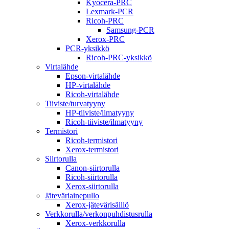
Kyocera-PRC
Lexmark-PCR
Ricoh-PRC
Samsung-PCR
Xerox-PRC
PCR-yksikkö
Ricoh-PRC-yksikkö
Virtalähde
Epson-virtalähde
HP-virtalähde
Ricoh-virtalähde
Tiiviste/turvatyyny
HP-tiiviste/ilmatyyny
Ricoh-tiiviste/ilmatyyny
Termistori
Ricoh-termistori
Xerox-termistori
Siirtorulla
Canon-siirtorulla
Ricoh-siirtorulla
Xerox-siirtorulla
Jäteväriainepullo
Xerox-jätevärisäiliö
Verkkorulla/verkonpuhdistusrulla
Xerox-verkkorulla