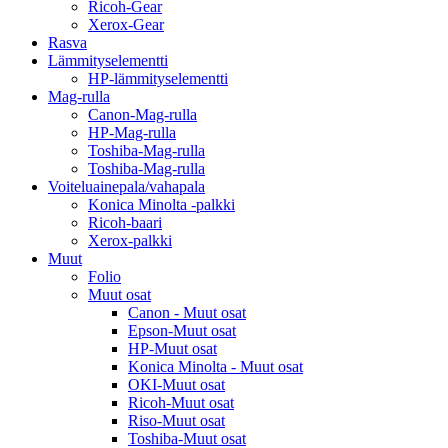
Ricoh-Gear
Xerox-Gear
Rasva
Lämmityselementti
HP-lämmityselementti
Mag-rulla
Canon-Mag-rulla
HP-Mag-rulla
Toshiba-Mag-rulla
Toshiba-Mag-rulla
Voiteluainepala/vahapala
Konica Minolta -palkki
Ricoh-baari
Xerox-palkki
Muut
Folio
Muut osat
Canon - Muut osat
Epson-Muut osat
HP-Muut osat
Konica Minolta - Muut osat
OKI-Muut osat
Ricoh-Muut osat
Riso-Muut osat
Toshiba-Muut osat