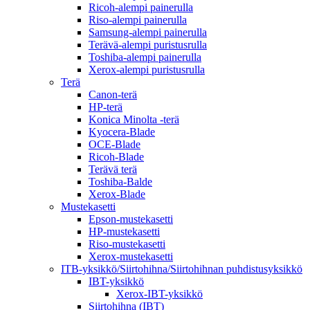
Ricoh-alempi painerulla
Riso-alempi painerulla
Samsung-alempi painerulla
Terävä-alempi puristusrulla
Toshiba-alempi painerulla
Xerox-alempi puristusrulla
Terä
Canon-terä
HP-terä
Konica Minolta -terä
Kyocera-Blade
OCE-Blade
Ricoh-Blade
Terävä terä
Toshiba-Balde
Xerox-Blade
Mustekasetti
Epson-mustekasetti
HP-mustekasetti
Riso-mustekasetti
Xerox-mustekasetti
ITB-yksikkö/Siirtohihna/Siirtohihnan puhdistusyksikkö
IBT-yksikkö
Xerox-IBT-yksikkö
Siirtohihna (IBT)