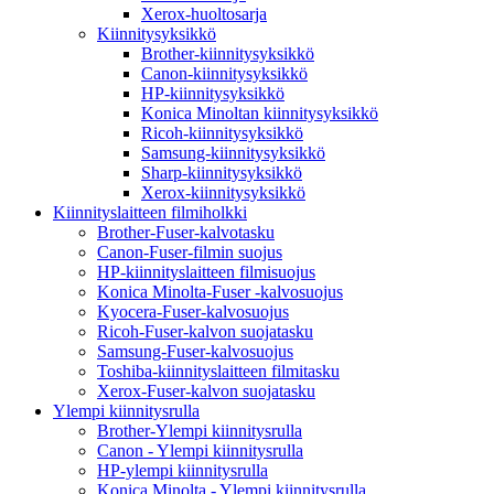
Xerox-huoltosarja
Kiinnitysyksikkö
Brother-kiinnitysyksikkö
Canon-kiinnitysyksikkö
HP-kiinnitysyksikkö
Konica Minoltan kiinnitysyksikkö
Ricoh-kiinnitysyksikkö
Samsung-kiinnitysyksikkö
Sharp-kiinnitysyksikkö
Xerox-kiinnitysyksikkö
Kiinnityslaitteen filmiholkki
Brother-Fuser-kalvotasku
Canon-Fuser-filmin suojus
HP-kiinnityslaitteen filmisuojus
Konica Minolta-Fuser -kalvosuojus
Kyocera-Fuser-kalvosuojus
Ricoh-Fuser-kalvon suojatasku
Samsung-Fuser-kalvosuojus
Toshiba-kiinnityslaitteen filmitasku
Xerox-Fuser-kalvon suojatasku
Ylempi kiinnitysrulla
Brother-Ylempi kiinnitysrulla
Canon - Ylempi kiinnitysrulla
HP-ylempi kiinnitysrulla
Konica Minolta - Ylempi kiinnitysrulla