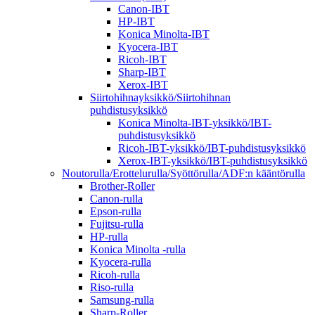
Canon-IBT
HP-IBT
Konica Minolta-IBT
Kyocera-IBT
Ricoh-IBT
Sharp-IBT
Xerox-IBT
Siirtohihnayksikkö/Siirtohihnan
puhdistusyksikkö
Konica Minolta-IBT-yksikkö/IBT-
puhdistusyksikkö
Ricoh-IBT-yksikkö/IBT-puhdistusyksikkö
Xerox-IBT-yksikkö/IBT-puhdistusyksikkö
Noutorulla/Erottelurulla/Syöttörulla/ADF:n kääntörulla
Brother-Roller
Canon-rulla
Epson-rulla
Fujitsu-rulla
HP-rulla
Konica Minolta -rulla
Kyocera-rulla
Ricoh-rulla
Riso-rulla
Samsung-rulla
Sharp-Roller