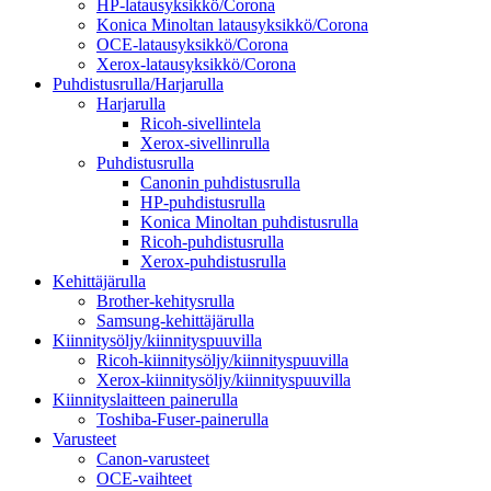
HP-latausyksikkö/Corona
Konica Minoltan latausyksikkö/Corona
OCE-latausyksikkö/Corona
Xerox-latausyksikkö/Corona
Puhdistusrulla/Harjarulla
Harjarulla
Ricoh-sivellintela
Xerox-sivellinrulla
Puhdistusrulla
Canonin puhdistusrulla
HP-puhdistusrulla
Konica Minoltan puhdistusrulla
Ricoh-puhdistusrulla
Xerox-puhdistusrulla
Kehittäjärulla
Brother-kehitysrulla
Samsung-kehittäjärulla
Kiinnitysöljy/kiinnityspuuvilla
Ricoh-kiinnitysöljy/kiinnityspuuvilla
Xerox-kiinnitysöljy/kiinnityspuuvilla
Kiinnityslaitteen painerulla
Toshiba-Fuser-painerulla
Varusteet
Canon-varusteet
OCE-vaihteet