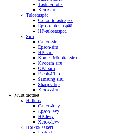
Toshiba-rulla
Xerox-rulla
Tulostuspää
Canon-tulostuspää
Epson-tulostuspää
HP-tulostuspää
Siru
Canon-siru
Epson-siru
HP-siru
Konica Minolta -siru
Kyocera-siru
OKI-siru
Ricoh-Chip
Samsung-siru
Sharp-Chip
Xerox-siru
Muut tuotteet
Hallitus
Canon-levy
Epson-levy
HP-levy
Xerox-levy
Holkki/laakeri
Laakeri