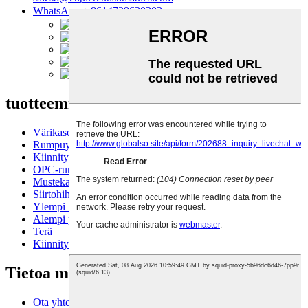
WhatsApp：8614739630203
tuotteemme
Värikasetti
Rumpuyksikkö
Kiinnitysyksikkö
OPC-rumpu
Mustekasetti
Siirtohihna
Ylempi kiinnitysrulla
Alempi painerulla
Terä
Kiinnityslaitteen filmiholkki
Tietoa meistä
Ota yhteyttä