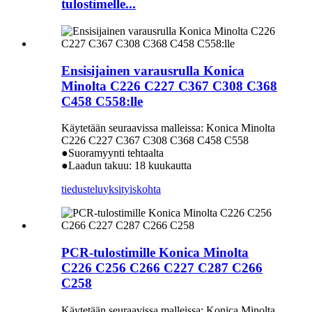
tulostimelle...
Ensisijainen varausrulla Konica
Minolta C226 C227 C367 C308 C368
C458 C558:lle
Käytetään seuraavissa malleissa: Konica Minolta
C226 C227 C367 C308 C368 C458 C558
●Suoramyynti tehtaalta
●Laadun takuu: 18 kuukautta
tiedustelu
yksityiskohta
PCR-tulostimille Konica Minolta
C226 C256 C266 C227 C287 C266
C258
Käytetään seuraavissa malleissa: Konica Minolta