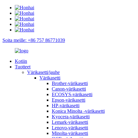
Soita meille: +86 757 86771039
Kotiin
Tuotteet
Värikasetti/jauhe
Värikasetti
Brother-värikasetti
Canon-värikasetti
ECOSYS-värikasetti
Epson-värikasetti
HP-värikasetti
Konica Minolta -värikasetti
Kyocera-värikasetti
Lemark-värikasetti
Lenovo-värikasetti
Minolta-värikasetti