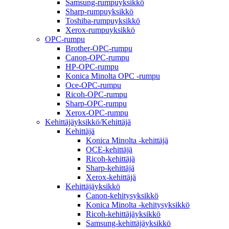
Samsung-rumpuyksikkö
Sharp-rumpuyksikkö
Toshiba-rumpuyksikkö
Xerox-rumpuyksikkö
OPC-rumpu
Brother-OPC-rumpu
Canon-OPC-rumpu
HP-OPC-rumpu
Konica Minolta OPC -rumpu
Oce-OPC-rumpu
Ricoh-OPC-rumpu
Sharp-OPC-rumpu
Xerox-OPC-rumpu
Kehittäjäyksikkö/Kehittäjä
Kehittäjä
Konica Minolta -kehittäjä
OCE-kehittäjä
Ricoh-kehittäjä
Sharp-kehittäjä
Xerox-kehittäjä
Kehittäjäyksikkö
Canon-kehitysyksikkö
Konica Minolta -kehitysyksikkö
Ricoh-kehittäjäyksikkö
Samsung-kehittäjäyksikkö