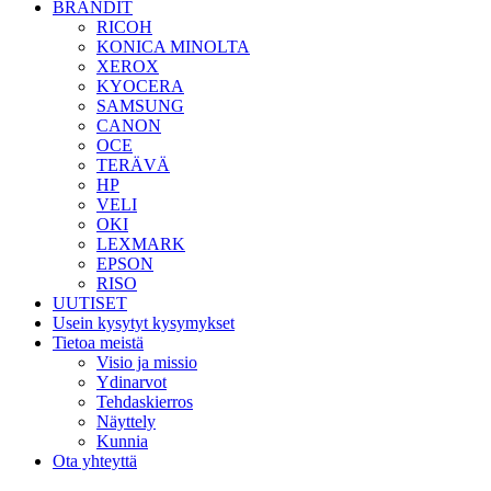
BRÄNDIT
RICOH
KONICA MINOLTA
XEROX
KYOCERA
SAMSUNG
CANON
OCE
TERÄVÄ
HP
VELI
OKI
LEXMARK
EPSON
RISO
UUTISET
Usein kysytyt kysymykset
Tietoa meistä
Visio ja missio
Ydinarvot
Tehdaskierros
Näyttely
Kunnia
Ota yhteyttä