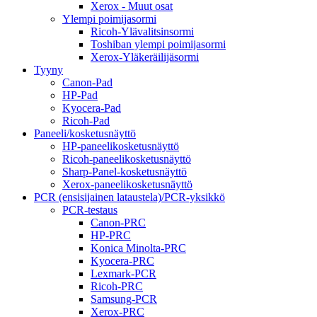
Xerox - Muut osat
Ylempi poimijasormi
Ricoh-Ylävalitsinsormi
Toshiban ylempi poimijasormi
Xerox-Yläkeräilijäsormi
Tyyny
Canon-Pad
HP-Pad
Kyocera-Pad
Ricoh-Pad
Paneeli/kosketusnäyttö
HP-paneelikosketusnäyttö
Ricoh-paneelikosketusnäyttö
Sharp-Panel-kosketusnäyttö
Xerox-paneelikosketusnäyttö
PCR (ensisijainen lataustela)/PCR-yksikkö
PCR-testaus
Canon-PRC
HP-PRC
Konica Minolta-PRC
Kyocera-PRC
Lexmark-PCR
Ricoh-PRC
Samsung-PCR
Xerox-PRC