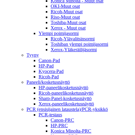
Konica Minolta - Muut osat
OKI-Muut osat
Ricoh-Muut osat
Riso-Muut osat
Toshiba-Muut osat
Xerox - Muut osat
Ylempi poimijasormi
Ricoh-Ylävalitsinsormi
Toshiban ylempi poimijasormi
Xerox-Yläkeräilijäsormi
Tyyny
Canon-Pad
HP-Pad
Kyocera-Pad
Ricoh-Pad
Paneeli/kosketusnäyttö
HP-paneelikosketusnäyttö
Ricoh-paneelikosketusnäyttö
Sharp-Panel-kosketusnäyttö
Xerox-paneelikosketusnäyttö
PCR (ensisijainen lataustela)/PCR-yksikkö
PCR-testaus
Canon-PRC
HP-PRC
Konica Minolta-PRC