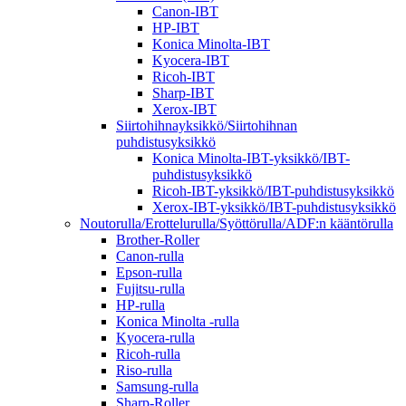
Canon-IBT
HP-IBT
Konica Minolta-IBT
Kyocera-IBT
Ricoh-IBT
Sharp-IBT
Xerox-IBT
Siirtohihnayksikkö/Siirtohihnan
puhdistusyksikkö
Konica Minolta-IBT-yksikkö/IBT-
puhdistusyksikkö
Ricoh-IBT-yksikkö/IBT-puhdistusyksikkö
Xerox-IBT-yksikkö/IBT-puhdistusyksikkö
Noutorulla/Erottelurulla/Syöttörulla/ADF:n kääntörulla
Brother-Roller
Canon-rulla
Epson-rulla
Fujitsu-rulla
HP-rulla
Konica Minolta -rulla
Kyocera-rulla
Ricoh-rulla
Riso-rulla
Samsung-rulla
Sharp-Roller