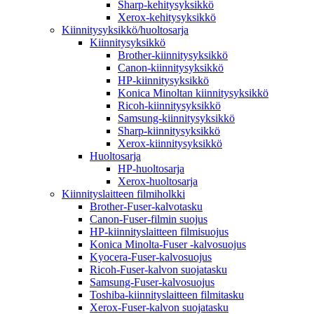
Sharp-kehitysyksikkö
Xerox-kehitysyksikkö
Kiinnitysyksikkö/huoltosarja
Kiinnitysyksikkö
Brother-kiinnitysyksikkö
Canon-kiinnitysyksikkö
HP-kiinnitysyksikkö
Konica Minoltan kiinnitysyksikkö
Ricoh-kiinnitysyksikkö
Samsung-kiinnitysyksikkö
Sharp-kiinnitysyksikkö
Xerox-kiinnitysyksikkö
Huoltosarja
HP-huoltosarja
Xerox-huoltosarja
Kiinnityslaitteen filmiholkki
Brother-Fuser-kalvotasku
Canon-Fuser-filmin suojus
HP-kiinnityslaitteen filmisuojus
Konica Minolta-Fuser -kalvosuojus
Kyocera-Fuser-kalvosuojus
Ricoh-Fuser-kalvon suojatasku
Samsung-Fuser-kalvosuojus
Toshiba-kiinnityslaitteen filmitasku
Xerox-Fuser-kalvon suojatasku