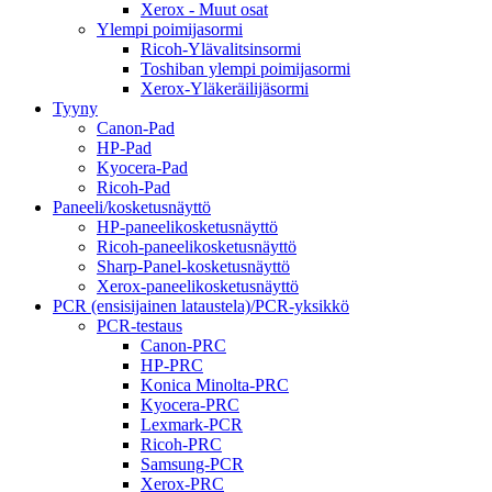
Xerox - Muut osat
Ylempi poimijasormi
Ricoh-Ylävalitsinsormi
Toshiban ylempi poimijasormi
Xerox-Yläkeräilijäsormi
Tyyny
Canon-Pad
HP-Pad
Kyocera-Pad
Ricoh-Pad
Paneeli/kosketusnäyttö
HP-paneelikosketusnäyttö
Ricoh-paneelikosketusnäyttö
Sharp-Panel-kosketusnäyttö
Xerox-paneelikosketusnäyttö
PCR (ensisijainen lataustela)/PCR-yksikkö
PCR-testaus
Canon-PRC
HP-PRC
Konica Minolta-PRC
Kyocera-PRC
Lexmark-PCR
Ricoh-PRC
Samsung-PCR
Xerox-PRC