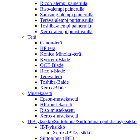
Ricoh-alempi painerulla
Riso-alempi painerulla
Samsung-alempi painerulla
Terävä-alempi puristusrulla
Toshiba-alempi painerulla
Xerox-alempi puristusrulla
Terä
Canon-terä
HP-terä
Konica Minolta -terä
Kyocera-Blade
OCE-Blade
Ricoh-Blade
Terävä terä
Toshiba-Balde
Xerox-Blade
Mustekasetti
Epson-mustekasetti
HP-mustekasetti
Riso-mustekasetti
Xerox-mustekasetti
ITB-yksikkö/Siirtohihna/Siirtohihnan puhdistusyksikkö
IBT-yksikkö
Xerox-IBT-yksikkö
Siirtohihna (IBT)