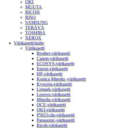
OKI
MUUTA
RICOH
RISO
SAMSUNG
TERÄVÄ
TOSHIBA
XEROX
Värikasetti/jauhe
Värikasetti
Brother-värikasetti
Canon-värikasetti
ECOSYS-värikasetti
Epson-värikasetti
HP-värikasetti
Konica Minolta -värikasetti
Kyocera-värikasetti
Lemark-värikasetti
Lenovo-värikasetti
Minolta-värikasetti
OCE-värikasetti
OKI-värikasetti
P5021cdn-värikasetti
Panasonic-värikasetti
Ricoh-värikasetti