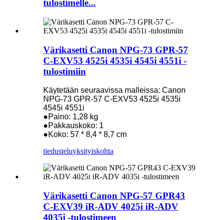
tulostimelle...
Värikasetti Canon NPG-73 GPR-57
C-EXV53 4525i 4535i 4545i 4551i -
tulostimiin
Käytetään seuraavissa malleissa: Canon
NPG-73 GPR-57 C-EXV53 4525i 4535i
4545i 4551i
●Paino: 1,28 kg
●Pakkauskoko: 1
●Koko: 57 * 8,4 * 8,7 cm
tiedustelu
yksityiskohta
Värikasetti Canon NPG-57 GPR43
C-EXV39 iR-ADV 4025i iR-ADV
4035i -tulostimeen