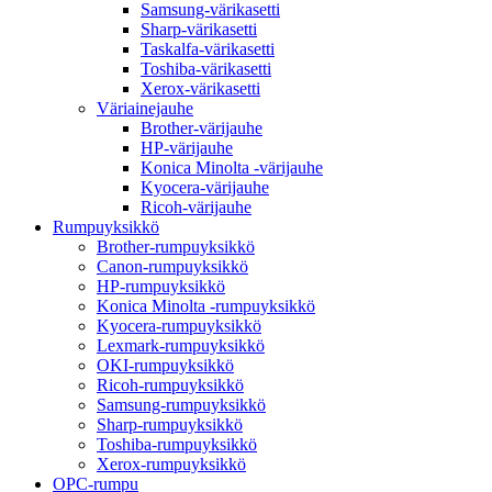
Samsung-värikasetti
Sharp-värikasetti
Taskalfa-värikasetti
Toshiba-värikasetti
Xerox-värikasetti
Väriainejauhe
Brother-värijauhe
HP-värijauhe
Konica Minolta -värijauhe
Kyocera-värijauhe
Ricoh-värijauhe
Rumpuyksikkö
Brother-rumpuyksikkö
Canon-rumpuyksikkö
HP-rumpuyksikkö
Konica Minolta -rumpuyksikkö
Kyocera-rumpuyksikkö
Lexmark-rumpuyksikkö
OKI-rumpuyksikkö
Ricoh-rumpuyksikkö
Samsung-rumpuyksikkö
Sharp-rumpuyksikkö
Toshiba-rumpuyksikkö
Xerox-rumpuyksikkö
OPC-rumpu