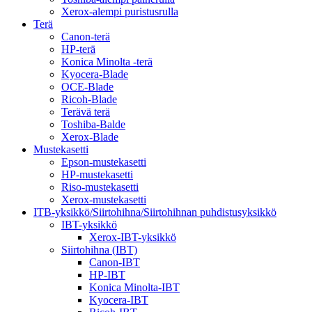
Xerox-alempi puristusrulla
Terä
Canon-terä
HP-terä
Konica Minolta -terä
Kyocera-Blade
OCE-Blade
Ricoh-Blade
Terävä terä
Toshiba-Balde
Xerox-Blade
Mustekasetti
Epson-mustekasetti
HP-mustekasetti
Riso-mustekasetti
Xerox-mustekasetti
ITB-yksikkö/Siirtohihna/Siirtohihnan puhdistusyksikkö
IBT-yksikkö
Xerox-IBT-yksikkö
Siirtohihna (IBT)
Canon-IBT
HP-IBT
Konica Minolta-IBT
Kyocera-IBT