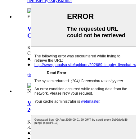
tiedustelu
yksityiskohta
Värikasetti Canon IR C5045 C5051
C5250 C-EXV28 -laitteille
Käytetään seuraavissa malleissa: Canon IR
C5045 C5051 C5250 C-EXV28
●Alkuperäinen
●1:1 vaihto, jos laatuongelma
tiedustelu
yksityiskohta
Värikasetti Canon Irc3200 3220 2600
2620 Npg-22 -tulostimeen
Käytetään seuraavissa malleissa: Canon Irc3200
3220 2600 2620 Npg-22
●Pitkä käyttöikä
●Suoramyynti tehtaalta