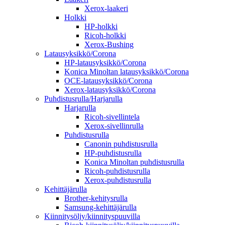
Xerox-laakeri
Holkki
HP-holkki
Ricoh-holkki
Xerox-Bushing
Latausyksikkö/Corona
HP-latausyksikkö/Corona
Konica Minoltan latausyksikkö/Corona
OCE-latausyksikkö/Corona
Xerox-latausyksikkö/Corona
Puhdistusrulla/Harjarulla
Harjarulla
Ricoh-sivellintela
Xerox-sivellinrulla
Puhdistusrulla
Canonin puhdistusrulla
HP-puhdistusrulla
Konica Minoltan puhdistusrulla
Ricoh-puhdistusrulla
Xerox-puhdistusrulla
Kehittäjärulla
Brother-kehitysrulla
Samsung-kehittäjärulla
Kiinnitysöljy/kiinnityspuuvilla