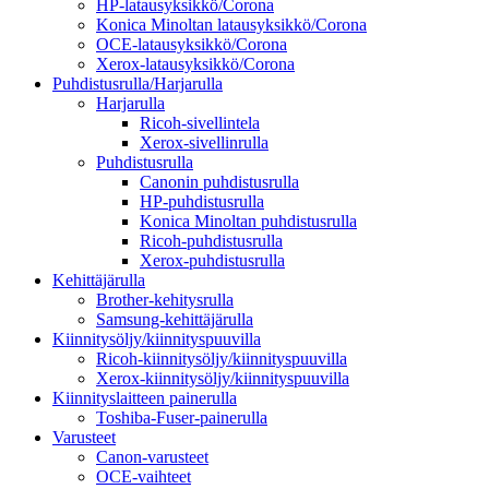
HP-latausyksikkö/Corona
Konica Minoltan latausyksikkö/Corona
OCE-latausyksikkö/Corona
Xerox-latausyksikkö/Corona
Puhdistusrulla/Harjarulla
Harjarulla
Ricoh-sivellintela
Xerox-sivellinrulla
Puhdistusrulla
Canonin puhdistusrulla
HP-puhdistusrulla
Konica Minoltan puhdistusrulla
Ricoh-puhdistusrulla
Xerox-puhdistusrulla
Kehittäjärulla
Brother-kehitysrulla
Samsung-kehittäjärulla
Kiinnitysöljy/kiinnityspuuvilla
Ricoh-kiinnitysöljy/kiinnityspuuvilla
Xerox-kiinnitysöljy/kiinnityspuuvilla
Kiinnityslaitteen painerulla
Toshiba-Fuser-painerulla
Varusteet
Canon-varusteet
OCE-vaihteet