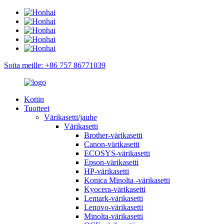
Soita meille: +86 757 86771039
Kotiin
Tuotteet
Värikasetti/jauhe
Värikasetti
Brother-värikasetti
Canon-värikasetti
ECOSYS-värikasetti
Epson-värikasetti
HP-värikasetti
Konica Minolta -värikasetti
Kyocera-värikasetti
Lemark-värikasetti
Lenovo-värikasetti
Minolta-värikasetti