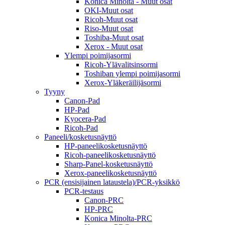
Konica Minolta - Muut osat
OKI-Muut osat
Ricoh-Muut osat
Riso-Muut osat
Toshiba-Muut osat
Xerox - Muut osat
Ylempi poimijasormi
Ricoh-Ylävalitsinsormi
Toshiban ylempi poimijasormi
Xerox-Yläkeräilijäsormi
Tyyny
Canon-Pad
HP-Pad
Kyocera-Pad
Ricoh-Pad
Paneeli/kosketusnäyttö
HP-paneelikosketusnäyttö
Ricoh-paneelikosketusnäyttö
Sharp-Panel-kosketusnäyttö
Xerox-paneelikosketusnäyttö
PCR (ensisijainen lataustela)/PCR-yksikkö
PCR-testaus
Canon-PRC
HP-PRC
Konica Minolta-PRC