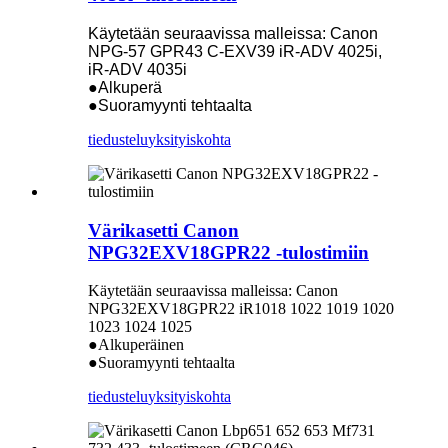
Käytetään seuraavissa malleissa: Canon
NPG-57 GPR43 C-EXV39 iR-ADV 4025i,
iR-ADV 4035i
●Alkuperä
●Suoramyynti tehtaalta
tiedustelu
yksityiskohta
Värikasetti Canon
NPG32EXV18GPR22 -tulostimiin
Käytetään seuraavissa malleissa: Canon
NPG32EXV18GPR22 iR1018 1022 1019 1020
1023 1024 1025
●Alkuperäinen
●Suoramyynti tehtaalta
tiedustelu
yksityiskohta