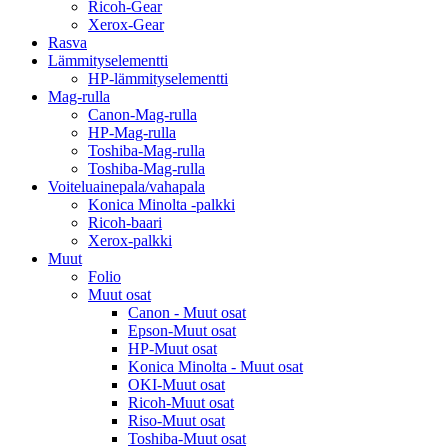
Ricoh-Gear
Xerox-Gear
Rasva
Lämmityselementti
HP-lämmityselementti
Mag-rulla
Canon-Mag-rulla
HP-Mag-rulla
Toshiba-Mag-rulla
Toshiba-Mag-rulla
Voiteluainepala/vahapala
Konica Minolta -palkki
Ricoh-baari
Xerox-palkki
Muut
Folio
Muut osat
Canon - Muut osat
Epson-Muut osat
HP-Muut osat
Konica Minolta - Muut osat
OKI-Muut osat
Ricoh-Muut osat
Riso-Muut osat
Toshiba-Muut osat