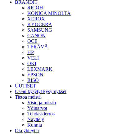
BRÄNDIT
RICOH
KONICA MINOLTA
XEROX
KYOCERA
SAMSUNG
CANON
OCE
TERÄVÄ
HP
VELI
OKI
LEXMARK
EPSON
RISO
UUTISET
Usein kysytyt kysymykset
Tietoa meistä
Visio ja missio
Ydinarvot
Tehdaskierros
Näyttely
Kunnia
Ota yhteyttä