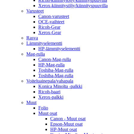
Ricoh-kiinnitysöljy/kiinnityspuuvilla
Xerox-kiinnitysöljy/kiinnityspuuvilla
Varusteet
Canon-varusteet
OCE-vaihteet
Ricoh-Gear
Xerox-Gear
Rasva
Lämmityselementti
HP-lämmityselementti
Mag-rulla
Canon-Mag-rulla
HP-Mag-rulla
Toshiba-Mag-rulla
Toshiba-Mag-rulla
Voiteluainepala/vahapala
Konica Minolta -palkki
Ricoh-baari
Xerox-palkki
Muut
Folio
Muut osat
Canon - Muut osat
Epson-Muut osat
HP-Muut osat