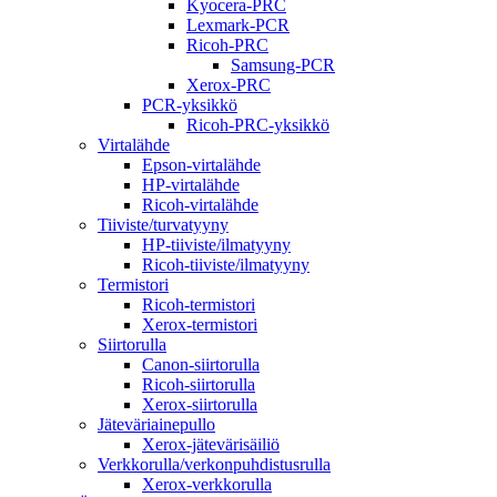
Kyocera-PRC
Lexmark-PCR
Ricoh-PRC
Samsung-PCR
Xerox-PRC
PCR-yksikkö
Ricoh-PRC-yksikkö
Virtalähde
Epson-virtalähde
HP-virtalähde
Ricoh-virtalähde
Tiiviste/turvatyyny
HP-tiiviste/ilmatyyny
Ricoh-tiiviste/ilmatyyny
Termistori
Ricoh-termistori
Xerox-termistori
Siirtorulla
Canon-siirtorulla
Ricoh-siirtorulla
Xerox-siirtorulla
Jäteväriainepullo
Xerox-jätevärisäiliö
Verkkorulla/verkonpuhdistusrulla
Xerox-verkkorulla