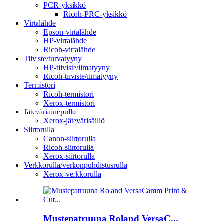
PCR-yksikkö
Ricoh-PRC-yksikkö
Virtalähde
Epson-virtalähde
HP-virtalähde
Ricoh-virtalähde
Tiiviste/turvatyyny
HP-tiiviste/ilmatyyny
Ricoh-tiiviste/ilmatyyny
Termistori
Ricoh-termistori
Xerox-termistori
Jäteväriainepullo
Xerox-jätevärisäiliö
Siirtorulla
Canon-siirtorulla
Ricoh-siirtorulla
Xerox-siirtorulla
Verkkorulla/verkonpuhdistusrulla
Xerox-verkkorulla
Mustepatruuna Roland VersaC...