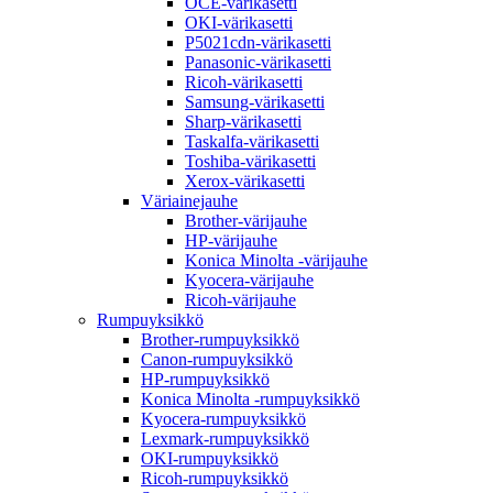
OCE-värikasetti
OKI-värikasetti
P5021cdn-värikasetti
Panasonic-värikasetti
Ricoh-värikasetti
Samsung-värikasetti
Sharp-värikasetti
Taskalfa-värikasetti
Toshiba-värikasetti
Xerox-värikasetti
Väriainejauhe
Brother-värijauhe
HP-värijauhe
Konica Minolta -värijauhe
Kyocera-värijauhe
Ricoh-värijauhe
Rumpuyksikkö
Brother-rumpuyksikkö
Canon-rumpuyksikkö
HP-rumpuyksikkö
Konica Minolta -rumpuyksikkö
Kyocera-rumpuyksikkö
Lexmark-rumpuyksikkö
OKI-rumpuyksikkö
Ricoh-rumpuyksikkö