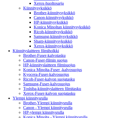
Xerox-huoltosarja
Kiinnitysyksikkö
Brother-kiinnitysyksikkö
Canon-kiinnitysyksikkö
HP-kiinnitysyksikkö
Konica Minoltan kiinnitysyksikkö
Ricoh-kiinnitysyksikkö
Samsung-kiinnitysyksikkö
Sharp-kiinnitysyksikkö
Xerox-kiinnitysyksikkö
Kiinnityslaitteen filmiholkki
Brother-Fuser-kalvotasku
Canon-Fuser-filmin suojus
HP-kiinnityslaitteen filmisuojus
Konica Minolta-Fuser -kalvosuojus
Kyocera-Fuser-kalvosuojus
Ricoh-Fuser-kalvon suojatasku
Samsung-Fuser-kalvosuojus
Toshiba-kiinnityslaitteen filmitasku
Xerox-Fuser-kalvon suojatasku
Ylempi kiinnitysrulla
Brother-Ylempi kiinnitysrulla
Canon - Ylempi kiinnitysrulla
HP-ylempi kiinnitysrulla
Konica Minolta - Ylempi kiinnitysrulla