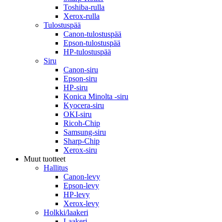
Toshiba-rulla
Xerox-rulla
Tulostuspää
Canon-tulostuspää
Epson-tulostuspää
HP-tulostuspää
Siru
Canon-siru
Epson-siru
HP-siru
Konica Minolta -siru
Kyocera-siru
OKI-siru
Ricoh-Chip
Samsung-siru
Sharp-Chip
Xerox-siru
Muut tuotteet
Hallitus
Canon-levy
Epson-levy
HP-levy
Xerox-levy
Holkki/laakeri
Laakeri