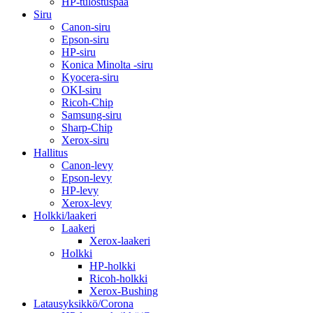
HP-tulostuspää
Siru
Canon-siru
Epson-siru
HP-siru
Konica Minolta -siru
Kyocera-siru
OKI-siru
Ricoh-Chip
Samsung-siru
Sharp-Chip
Xerox-siru
Hallitus
Canon-levy
Epson-levy
HP-levy
Xerox-levy
Holkki/laakeri
Laakeri
Xerox-laakeri
Holkki
HP-holkki
Ricoh-holkki
Xerox-Bushing
Latausyksikkö/Corona