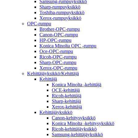
Samsung-rumpuyksikkö
Sharp-rumpuyksikkö
Toshiba-rumpuyksikkö
Xerox-rumpuyksikkö
OPC-rumpu
Brother-OPC-rumpu
Canon-OPC-rumpu
HP-OPC-rumpu
Konica Minolta OPC -rumpu
Oce-OPC-rumpu
Ricoh-OPC-rumpu
Sharp-OPC-rumpu
Xerox-OPC-rumpu
Kehittäjäyksikkö/Kehittäjä
Kehittäjä
Konica Minolta -kehittäjä
OCE-kehittäjä
Ricoh-kehittäjä
Sharp-kehittäjä
Xerox-kehittäjä
Kehittäjäyksikkö
Canon-kehitysyksikkö
Konica Minolta -kehitysyksikkö
Ricoh-kehittäjäyksikkö
Samsung-kehittäjäyksikkö