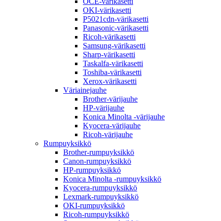
OCE-värikasetti
OKI-värikasetti
P5021cdn-värikasetti
Panasonic-värikasetti
Ricoh-värikasetti
Samsung-värikasetti
Sharp-värikasetti
Taskalfa-värikasetti
Toshiba-värikasetti
Xerox-värikasetti
Väriainejauhe
Brother-värijauhe
HP-värijauhe
Konica Minolta -värijauhe
Kyocera-värijauhe
Ricoh-värijauhe
Rumpuyksikkö
Brother-rumpuyksikkö
Canon-rumpuyksikkö
HP-rumpuyksikkö
Konica Minolta -rumpuyksikkö
Kyocera-rumpuyksikkö
Lexmark-rumpuyksikkö
OKI-rumpuyksikkö
Ricoh-rumpuyksikkö