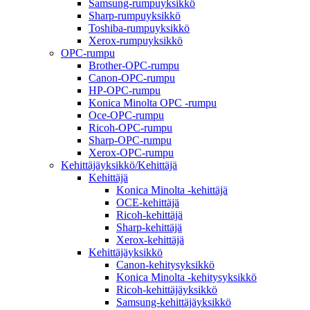
Samsung-rumpuyksikkö
Sharp-rumpuyksikkö
Toshiba-rumpuyksikkö
Xerox-rumpuyksikkö
OPC-rumpu
Brother-OPC-rumpu
Canon-OPC-rumpu
HP-OPC-rumpu
Konica Minolta OPC -rumpu
Oce-OPC-rumpu
Ricoh-OPC-rumpu
Sharp-OPC-rumpu
Xerox-OPC-rumpu
Kehittäjäyksikkö/Kehittäjä
Kehittäjä
Konica Minolta -kehittäjä
OCE-kehittäjä
Ricoh-kehittäjä
Sharp-kehittäjä
Xerox-kehittäjä
Kehittäjäyksikkö
Canon-kehitysyksikkö
Konica Minolta -kehitysyksikkö
Ricoh-kehittäjäyksikkö
Samsung-kehittäjäyksikkö