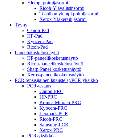
Ylempi poimijasormi
Ricoh-Ylävalitsinsormi
Toshiban ylempi poimijasormi
Xerox-Yläkeräilijäsormi
Tyyny
Canon-Pad
HP-Pad
Kyocera-Pad
Ricoh-Pad
Paneeli/kosketusnäyttö
HP-paneelikosketusnäyttö
Ricoh-paneelikosketusnäyttö
Sharp-Panel-kosketusnäyttö
Xerox-paneelikosketusnäyttö
PCR (ensisijainen lataustela)/PCR-yksikkö
PCR-testaus
Canon-PRC
HP-PRC
Konica Minolta-PRC
Kyocera-PRC
Lexmark-PCR
Ricoh-PRC
Samsung-PCR
Xerox-PRC
PCR-yksikkö