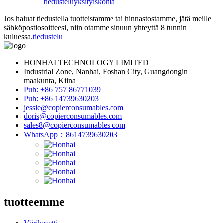
tiedustelu
yksityiskohta
Jos haluat tiedustella tuotteistamme tai hinnastostamme, jätä meille
sähköpostiosoitteesi, niin otamme sinuun yhteyttä 8 tunnin
kuluessa.
tiedustelu
HONHAI TECHNOLOGY LIMITED
Industrial Zone, Nanhai, Foshan City, Guangdongin
maakunta, Kiina
Puh: +86 757 86771039
Puh: +86 14739630203
jessie@copierconsumables.com
doris@copierconsumables.com
sales8@copierconsumables.com
WhatsApp：8614739630203
tuotteemme
Värikasetti