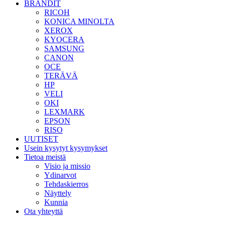
BRÄNDIT
RICOH
KONICA MINOLTA
XEROX
KYOCERA
SAMSUNG
CANON
OCE
TERÄVÄ
HP
VELI
OKI
LEXMARK
EPSON
RISO
UUTISET
Usein kysytyt kysymykset
Tietoa meistä
Visio ja missio
Ydinarvot
Tehdaskierros
Näyttely
Kunnia
Ota yhteyttä