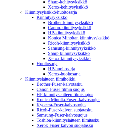
Sharp-kehitysyksikkö
Xerox-kehitysyksikkö
Kiinnitysyksikkö/huoltosarja
Kiinnitysyksikkö
Brother-kiinnitysyksikkö
Canon-kiinnitysyksikkö
HP-kiinnitysyksikkö
Konica Minoltan kiinnitysyksikkö
Ricoh-kiinnitysyksikkö
Samsung-kiinnitysyksikkö
Sharp-kiinnitysyksikkö
Xerox-kiinnitysyksikkö
Huoltosarja
HP-huoltosarja
Xerox-huoltosarja
Kiinnityslaitteen filmiholkki
Brother-Fuser-kalvotasku
Canon-Fuser-filmin suojus
HP-kiinnityslaitteen filmisuojus
Konica Minolta-Fuser -kalvosuojus
Kyocera-Fuser-kalvosuojus
Ricoh-Fuser-kalvon suojatasku
Samsung-Fuser-kalvosuojus
Toshiba-kiinnityslaitteen filmitasku
Xerox-Fuser-kalvon suojatasku