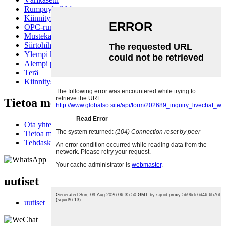
Rumpuyksikkö
Kiinnitysyksikkö
OPC-rumpu
Mustekasetti
Siirtohihna
Ylempi kiinnitysrulla
Alempi painerulla
Terä
Kiinnityslaitteen filmiholkki
Tietoa meistä
Ota yhteyttä
Tietoa meistä
Tehdaskierros
uutiset
uutiset