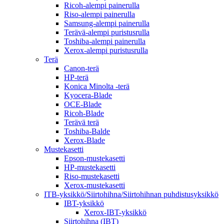
Ricoh-alempi painerulla
Riso-alempi painerulla
Samsung-alempi painerulla
Terävä-alempi puristusrulla
Toshiba-alempi painerulla
Xerox-alempi puristusrulla
Terä
Canon-terä
HP-terä
Konica Minolta -terä
Kyocera-Blade
OCE-Blade
Ricoh-Blade
Terävä terä
Toshiba-Balde
Xerox-Blade
Mustekasetti
Epson-mustekasetti
HP-mustekasetti
Riso-mustekasetti
Xerox-mustekasetti
ITB-yksikkö/Siirtohihna/Siirtohihnan puhdistusyksikkö
IBT-yksikkö
Xerox-IBT-yksikkö
Siirtohihna (IBT)