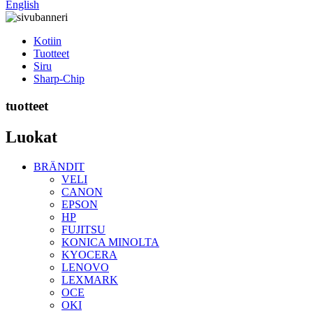
English
Kotiin
Tuotteet
Siru
Sharp-Chip
tuotteet
Luokat
BRÄNDIT
VELI
CANON
EPSON
HP
FUJITSU
KONICA MINOLTA
KYOCERA
LENOVO
LEXMARK
OCE
OKI