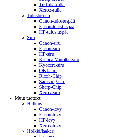
Toshiba-rulla
Xerox-rulla
Tulostuspää
Canon-tulostuspää
Epson-tulostuspää
HP-tulostuspää
Siru
Canon-siru
Epson-siru
HP-siru
Konica Minolta -siru
Kyocera-siru
OKI-siru
Ricoh-Chip
Samsung-siru
Sharp-Chip
Xerox-siru
Muut tuotteet
Hallitus
Canon-levy
Epson-levy
HP-levy
Xerox-levy
Holkki/laakeri
Laakeri