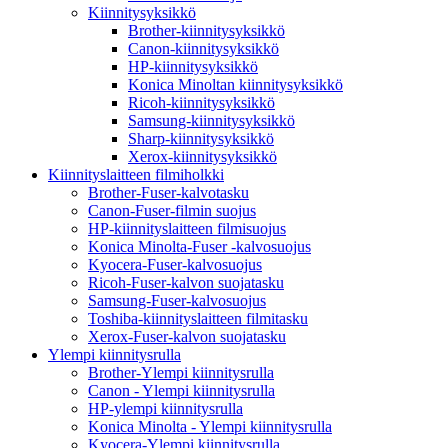
Kiinnitysyksikkö
Brother-kiinnitysyksikkö
Canon-kiinnitysyksikkö
HP-kiinnitysyksikkö
Konica Minoltan kiinnitysyksikkö
Ricoh-kiinnitysyksikkö
Samsung-kiinnitysyksikkö
Sharp-kiinnitysyksikkö
Xerox-kiinnitysyksikkö
Kiinnityslaitteen filmiholkki
Brother-Fuser-kalvotasku
Canon-Fuser-filmin suojus
HP-kiinnityslaitteen filmisuojus
Konica Minolta-Fuser -kalvosuojus
Kyocera-Fuser-kalvosuojus
Ricoh-Fuser-kalvon suojatasku
Samsung-Fuser-kalvosuojus
Toshiba-kiinnityslaitteen filmitasku
Xerox-Fuser-kalvon suojatasku
Ylempi kiinnitysrulla
Brother-Ylempi kiinnitysrulla
Canon - Ylempi kiinnitysrulla
HP-ylempi kiinnitysrulla
Konica Minolta - Ylempi kiinnitysrulla
Kyocera-Ylempi kiinnitysrulla