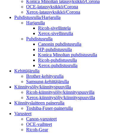
Konica Minoltan latausyksikkö/Corona
OCE-latausyksikkö/Corona
Xerox-latausyksikkö/Corona
Puhdistusrulla/Harjarulla
Harjarulla
Ricoh-sivellintela
Xerox-sivellinrulla
Puhdistusrulla
Canonin puhdistusrulla
HP-puhdistusrulla
Konica Minoltan puhdistusrulla
Ricoh-puhdistusrulla
Xerox-puhdistusrulla
Kehittäjärulla
Brother-kehitysrulla
Samsung-kehittäjärulla
Kiinnitysöljy/kiinnityspuuvilla
Ricoh-kiinnitysöljy/kiinnityspuuvilla
Xerox-kiinnitysöljy/kiinnityspuuvilla
Kiinnityslaitteen painerulla
Toshiba-Fuser-painerulla
Varusteet
Canon-varusteet
OCE-vaihteet
Ricoh-Gear