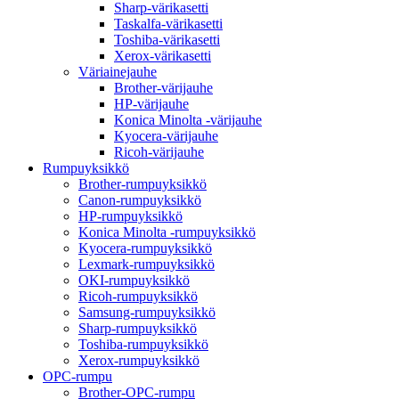
Sharp-värikasetti
Taskalfa-värikasetti
Toshiba-värikasetti
Xerox-värikasetti
Väriainejauhe
Brother-värijauhe
HP-värijauhe
Konica Minolta -värijauhe
Kyocera-värijauhe
Ricoh-värijauhe
Rumpuyksikkö
Brother-rumpuyksikkö
Canon-rumpuyksikkö
HP-rumpuyksikkö
Konica Minolta -rumpuyksikkö
Kyocera-rumpuyksikkö
Lexmark-rumpuyksikkö
OKI-rumpuyksikkö
Ricoh-rumpuyksikkö
Samsung-rumpuyksikkö
Sharp-rumpuyksikkö
Toshiba-rumpuyksikkö
Xerox-rumpuyksikkö
OPC-rumpu
Brother-OPC-rumpu