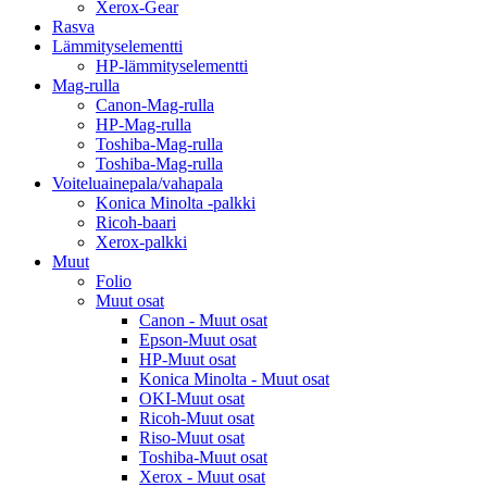
Xerox-Gear
Rasva
Lämmityselementti
HP-lämmityselementti
Mag-rulla
Canon-Mag-rulla
HP-Mag-rulla
Toshiba-Mag-rulla
Toshiba-Mag-rulla
Voiteluainepala/vahapala
Konica Minolta -palkki
Ricoh-baari
Xerox-palkki
Muut
Folio
Muut osat
Canon - Muut osat
Epson-Muut osat
HP-Muut osat
Konica Minolta - Muut osat
OKI-Muut osat
Ricoh-Muut osat
Riso-Muut osat
Toshiba-Muut osat
Xerox - Muut osat