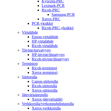
Kyocera-PRC
Lexmark-PCR
Ricoh-PRC
Samsung-PCR
Xerox-PRC
PCR-yksikkö
Ricoh-PRC-yksikkö
Virtalähde
Epson-virtalähde
HP-virtalähde
Ricoh-virtalähde
Tiiviste/turvatyyny
HP-tiiviste/ilmatyyny
Ricoh-tiiviste/ilmatyyny
Termistori
Ricoh-termistori
Xerox-termistori
Siirtorulla
Canon-siirtorulla
Ricoh-siirtorulla
Xerox-siirtorulla
Jäteväriainepullo
Xerox-jätevärisäiliö
Verkkorulla/verkonpuhdistusrulla
Xerox-verkkorulla