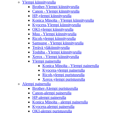
Ylempi kiinnitysrulla
Brother-Ylempi kiinnitysrulla
Canon - Ylempi kiinnitysrulla
HP-ylempi kiinnitysrulla
Konica Minolta - Ylempi kiinnitysrulla
Kyocera-Ylempi kiinnitysrulla
OKI-ylempi kiinnitysrulla
Muu - Ylempi kiinnitysrulla
Ricoh-ylempi kiinnitysrulla
Samsung - Ylempi kiinnitysrulla
Terävä yläkiinnitysrulla
Toshiba - Ylempi kiinnitysrulla
Xerox - Ylempi kiinnitysrulla
Ylempi painerulla
Konica Minolta - Ylempi painerulla
Kyocera-ylempi painerulla
Ricoh-ylempi puristusrulla
Xerox-ylempi puristusrulla
Alempi painerulla
Brother-Alempi puristusrulla
Canon-alempi painerulla
HP-alempi painerulla
Konica Minolta - alempi painerulla
Kyocera-alempi painerulla
OKI-alempi puristusrulla