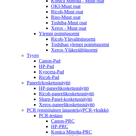
Konica Minolta - Muut osat
OKI-Muut osat
Ricoh-Muut osat
Riso-Muut osat
Toshiba-Muut osat
Xerox - Muut osat
Ylempi poimijasormi
Ricoh-Ylävalitsinsormi
Toshiban ylempi poimijasormi
Xerox-Yläkeräilijäsormi
Tyyny
Canon-Pad
HP-Pad
Kyocera-Pad
Ricoh-Pad
Paneeli/kosketusnäyttö
HP-paneelikosketusnäyttö
Ricoh-paneelikosketusnäyttö
Sharp-Panel-kosketusnäyttö
Xerox-paneelikosketusnäyttö
PCR (ensisijainen lataustela)/PCR-yksikkö
PCR-testaus
Canon-PRC
HP-PRC
Konica Minolta-PRC