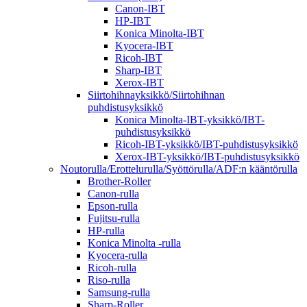
Canon-IBT
HP-IBT
Konica Minolta-IBT
Kyocera-IBT
Ricoh-IBT
Sharp-IBT
Xerox-IBT
Siirtohihnayksikkö/Siirtohihnan
puhdistusyksikkö
Konica Minolta-IBT-yksikkö/IBT-
puhdistusyksikkö
Ricoh-IBT-yksikkö/IBT-puhdistusyksikkö
Xerox-IBT-yksikkö/IBT-puhdistusyksikkö
Noutorulla/Erottelurulla/Syöttörulla/ADF:n kääntörulla
Brother-Roller
Canon-rulla
Epson-rulla
Fujitsu-rulla
HP-rulla
Konica Minolta -rulla
Kyocera-rulla
Ricoh-rulla
Riso-rulla
Samsung-rulla
Sharp-Roller