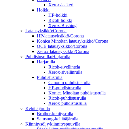
Xerox-laakeri
Holkki
HP-holkki
Ricoh-holkki
Xerox-Bushing
Latausyksikkö/Corona
HP-latausyksikkö/Corona
Konica Minoltan latausyksikkö/Corona
OCE-latausyksikkö/Corona
Xerox-latausyksikkö/Corona
Puhdistusrulla/Harjarulla
Harjarulla
Ricoh-sivellintela
Xerox-sivellinrulla
Puhdistusrulla
Canonin puhdistusrulla
HP-puhdistusrulla
Konica Minoltan puhdistusrulla
Ricoh-puhdistusrulla
Xerox-puhdistusrulla
Kehittäjärulla
Brother-kehitysrulla
Samsung-kehittäjärulla
Kiinnitysöljy/kiinnityspuuvilla