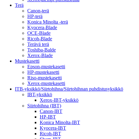
Terä
Canon-terä
HP-terä
Konica Minolta -terä
Kyocera-Blade
OCE-Blade
Ricoh-Blade
Terävä terä
Toshiba-Balde
Xerox-Blade
Mustekasetti
Epson-mustekasetti
HP-mustekasetti
Riso-mustekasetti
Xerox-mustekasetti
ITB-yksikkö/Siirtohihna/Siirtohihnan puhdistusyksikkö
IBT-yksikkö
Xerox-IBT-yksikkö
Siirtohihna (IBT)
Canon-IBT
HP-IBT
Konica Minolta-IBT
Kyocera-IBT
Ricoh-IBT