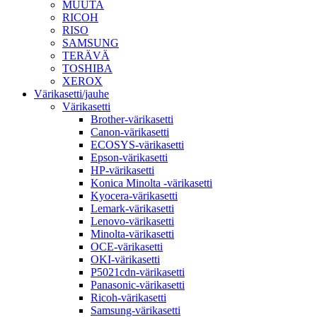
MUUTA
RICOH
RISO
SAMSUNG
TERÄVÄ
TOSHIBA
XEROX
Värikasetti/jauhe
Värikasetti
Brother-värikasetti
Canon-värikasetti
ECOSYS-värikasetti
Epson-värikasetti
HP-värikasetti
Konica Minolta -värikasetti
Kyocera-värikasetti
Lemark-värikasetti
Lenovo-värikasetti
Minolta-värikasetti
OCE-värikasetti
OKI-värikasetti
P5021cdn-värikasetti
Panasonic-värikasetti
Ricoh-värikasetti
Samsung-värikasetti