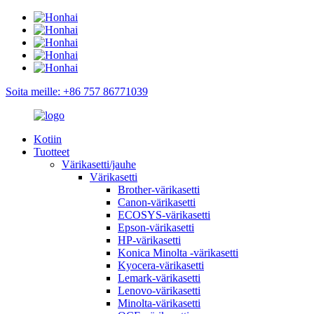
Soita meille: +86 757 86771039
Kotiin
Tuotteet
Värikasetti/jauhe
Värikasetti
Brother-värikasetti
Canon-värikasetti
ECOSYS-värikasetti
Epson-värikasetti
HP-värikasetti
Konica Minolta -värikasetti
Kyocera-värikasetti
Lemark-värikasetti
Lenovo-värikasetti
Minolta-värikasetti