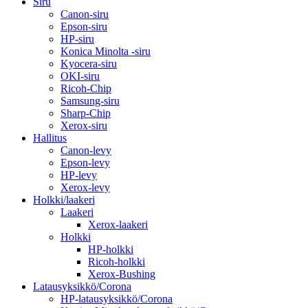
Siru
Canon-siru
Epson-siru
HP-siru
Konica Minolta -siru
Kyocera-siru
OKI-siru
Ricoh-Chip
Samsung-siru
Sharp-Chip
Xerox-siru
Hallitus
Canon-levy
Epson-levy
HP-levy
Xerox-levy
Holkki/laakeri
Laakeri
Xerox-laakeri
Holkki
HP-holkki
Ricoh-holkki
Xerox-Bushing
Latausyksikkö/Corona
HP-latausyksikkö/Corona