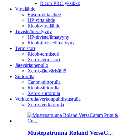
Ricoh-PRC-yksikkö
Virtalähde
Epson-virtalähde
HP-virtalähde
Ricoh-virtalähde
Tiiviste/turvatyyny
HP-tiiviste/ilmatyyny
Ricoh-tiiviste/ilmatyyny
Termistori
Ricoh-termistori
Xerox-termistori
Jäteväriainepullo
Xerox-jätevärisäiliö
Siirtorulla
Canon-siirtorulla
Ricoh-siirtorulla
Xerox-siirtorulla
Verkkorulla/verkonpuhdistusrulla
Xerox-verkkorulla
Mustepatruuna Roland VersaC...