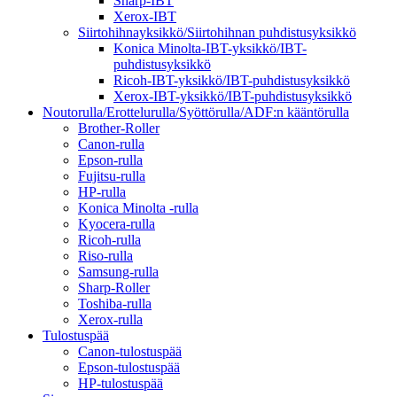
Sharp-IBT
Xerox-IBT
Siirtohihnayksikkö/Siirtohihnan puhdistusyksikkö
Konica Minolta-IBT-yksikkö/IBT-
puhdistusyksikkö
Ricoh-IBT-yksikkö/IBT-puhdistusyksikkö
Xerox-IBT-yksikkö/IBT-puhdistusyksikkö
Noutorulla/Erottelurulla/Syöttörulla/ADF:n kääntörulla
Brother-Roller
Canon-rulla
Epson-rulla
Fujitsu-rulla
HP-rulla
Konica Minolta -rulla
Kyocera-rulla
Ricoh-rulla
Riso-rulla
Samsung-rulla
Sharp-Roller
Toshiba-rulla
Xerox-rulla
Tulostuspää
Canon-tulostuspää
Epson-tulostuspää
HP-tulostuspää