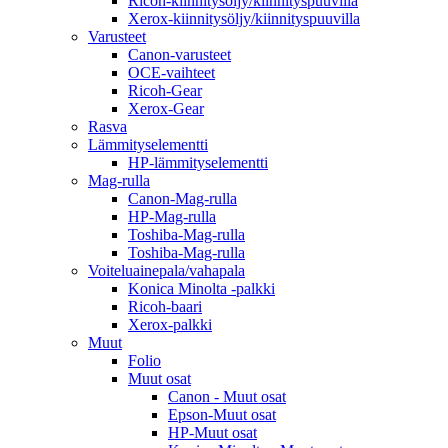
Ricoh-kiinnitysöljy/kiinnityspuuvilla
Xerox-kiinnitysöljy/kiinnityspuuvilla
Varusteet
Canon-varusteet
OCE-vaihteet
Ricoh-Gear
Xerox-Gear
Rasva
Lämmityselementti
HP-lämmityselementti
Mag-rulla
Canon-Mag-rulla
HP-Mag-rulla
Toshiba-Mag-rulla
Toshiba-Mag-rulla
Voiteluainepala/vahapala
Konica Minolta -palkki
Ricoh-baari
Xerox-palkki
Muut
Folio
Muut osat
Canon - Muut osat
Epson-Muut osat
HP-Muut osat