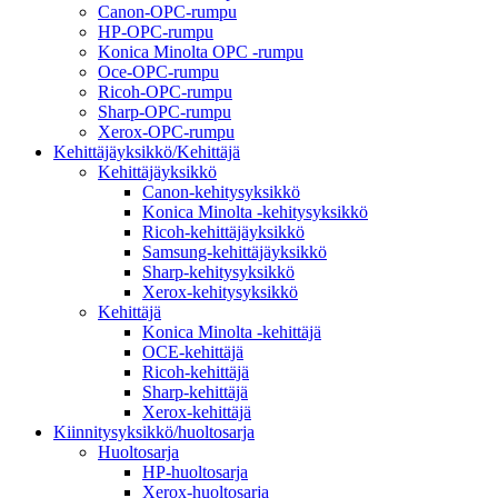
Canon-OPC-rumpu
HP-OPC-rumpu
Konica Minolta OPC -rumpu
Oce-OPC-rumpu
Ricoh-OPC-rumpu
Sharp-OPC-rumpu
Xerox-OPC-rumpu
Kehittäjäyksikkö/Kehittäjä
Kehittäjäyksikkö
Canon-kehitysyksikkö
Konica Minolta -kehitysyksikkö
Ricoh-kehittäjäyksikkö
Samsung-kehittäjäyksikkö
Sharp-kehitysyksikkö
Xerox-kehitysyksikkö
Kehittäjä
Konica Minolta -kehittäjä
OCE-kehittäjä
Ricoh-kehittäjä
Sharp-kehittäjä
Xerox-kehittäjä
Kiinnitysyksikkö/huoltosarja
Huoltosarja
HP-huoltosarja
Xerox-huoltosarja