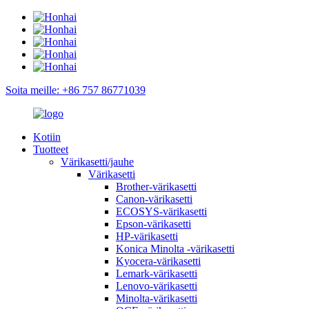
Soita meille: +86 757 86771039
Kotiin
Tuotteet
Värikasetti/jauhe
Värikasetti
Brother-värikasetti
Canon-värikasetti
ECOSYS-värikasetti
Epson-värikasetti
HP-värikasetti
Konica Minolta -värikasetti
Kyocera-värikasetti
Lemark-värikasetti
Lenovo-värikasetti
Minolta-värikasetti