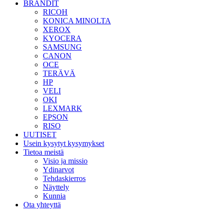
BRÄNDIT
RICOH
KONICA MINOLTA
XEROX
KYOCERA
SAMSUNG
CANON
OCE
TERÄVÄ
HP
VELI
OKI
LEXMARK
EPSON
RISO
UUTISET
Usein kysytyt kysymykset
Tietoa meistä
Visio ja missio
Ydinarvot
Tehdaskierros
Näyttely
Kunnia
Ota yhteyttä