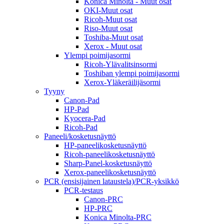
Konica Minolta - Muut osat
OKI-Muut osat
Ricoh-Muut osat
Riso-Muut osat
Toshiba-Muut osat
Xerox - Muut osat
Ylempi poimijasormi
Ricoh-Ylävalitsinsormi
Toshiban ylempi poimijasormi
Xerox-Yläkeräilijäsormi
Tyyny
Canon-Pad
HP-Pad
Kyocera-Pad
Ricoh-Pad
Paneeli/kosketusnäyttö
HP-paneelikosketusnäyttö
Ricoh-paneelikosketusnäyttö
Sharp-Panel-kosketusnäyttö
Xerox-paneelikosketusnäyttö
PCR (ensisijainen lataustela)/PCR-yksikkö
PCR-testaus
Canon-PRC
HP-PRC
Konica Minolta-PRC