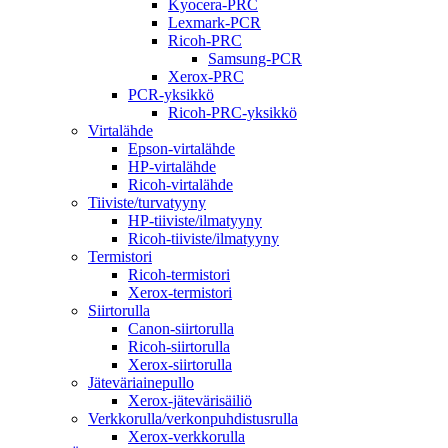
Kyocera-PRC
Lexmark-PCR
Ricoh-PRC
Samsung-PCR
Xerox-PRC
PCR-yksikkö
Ricoh-PRC-yksikkö
Virtalähde
Epson-virtalähde
HP-virtalähde
Ricoh-virtalähde
Tiiviste/turvatyyny
HP-tiiviste/ilmatyyny
Ricoh-tiiviste/ilmatyyny
Termistori
Ricoh-termistori
Xerox-termistori
Siirtorulla
Canon-siirtorulla
Ricoh-siirtorulla
Xerox-siirtorulla
Jäteväriainepullo
Xerox-jätevärisäiliö
Verkkorulla/verkonpuhdistusrulla
Xerox-verkkorulla