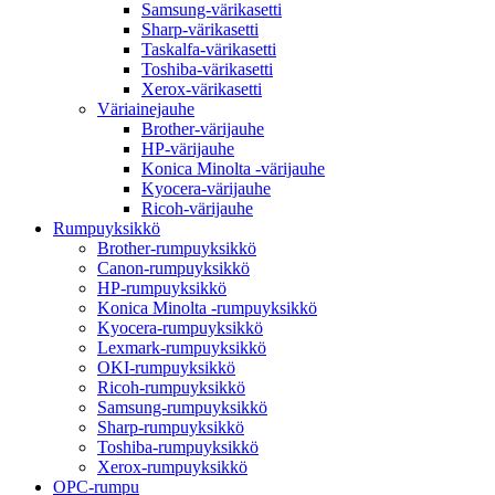
Samsung-värikasetti
Sharp-värikasetti
Taskalfa-värikasetti
Toshiba-värikasetti
Xerox-värikasetti
Väriainejauhe
Brother-värijauhe
HP-värijauhe
Konica Minolta -värijauhe
Kyocera-värijauhe
Ricoh-värijauhe
Rumpuyksikkö
Brother-rumpuyksikkö
Canon-rumpuyksikkö
HP-rumpuyksikkö
Konica Minolta -rumpuyksikkö
Kyocera-rumpuyksikkö
Lexmark-rumpuyksikkö
OKI-rumpuyksikkö
Ricoh-rumpuyksikkö
Samsung-rumpuyksikkö
Sharp-rumpuyksikkö
Toshiba-rumpuyksikkö
Xerox-rumpuyksikkö
OPC-rumpu