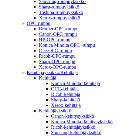
Samsung-rumpuyksikkö
Sharp-rumpuyksikkö
Toshiba-rumpuyksikkö
Xerox-rumpuyksikkö
OPC-rumpu
Brother-OPC-rumpu
Canon-OPC-rumpu
HP-OPC-rumpu
Konica Minolta OPC -rumpu
Oce-OPC-rumpu
Ricoh-OPC-rumpu
Sharp-OPC-rumpu
Xerox-OPC-rumpu
Kehittäjäyksikkö/Kehittäjä
Kehittäjä
Konica Minolta -kehittäjä
OCE-kehittäjä
Ricoh-kehittäjä
Sharp-kehittäjä
Xerox-kehittäjä
Kehittäjäyksikkö
Canon-kehitysyksikkö
Konica Minolta -kehitysyksikkö
Ricoh-kehittäjäyksikkö
Samsung-kehittäjäyksikkö