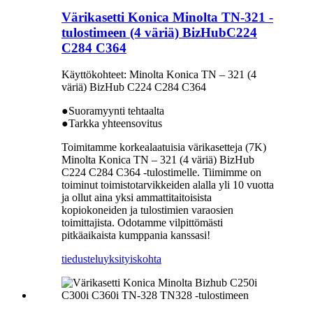
Värikasetti Konica Minolta TN-321 -
tulostimeen (4 väriä) BizHubC224
C284 C364
Käyttökohteet: Minolta Konica TN – 321 (4
väriä) BizHub C224 C284 C364
●Suoramyynti tehtaalta
●Tarkka yhteensovitus
Toimitamme korkealaatuisia värikasetteja (7K)
Minolta Konica TN – 321 (4 väriä) BizHub
C224 C284 C364 -tulostimelle. Tiimimme on
toiminut toimistotarvikkeiden alalla yli 10 vuotta
ja ollut aina yksi ammattitaitoisista
kopiokoneiden ja tulostimien varaosien
toimittajista. Odotamme vilpittömästi
pitkäaikaista kumppania kanssasi!
tiedustelu
yksityiskohta