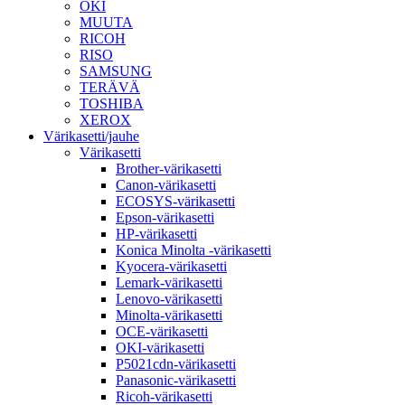
OKI
MUUTA
RICOH
RISO
SAMSUNG
TERÄVÄ
TOSHIBA
XEROX
Värikasetti/jauhe
Värikasetti
Brother-värikasetti
Canon-värikasetti
ECOSYS-värikasetti
Epson-värikasetti
HP-värikasetti
Konica Minolta -värikasetti
Kyocera-värikasetti
Lemark-värikasetti
Lenovo-värikasetti
Minolta-värikasetti
OCE-värikasetti
OKI-värikasetti
P5021cdn-värikasetti
Panasonic-värikasetti
Ricoh-värikasetti