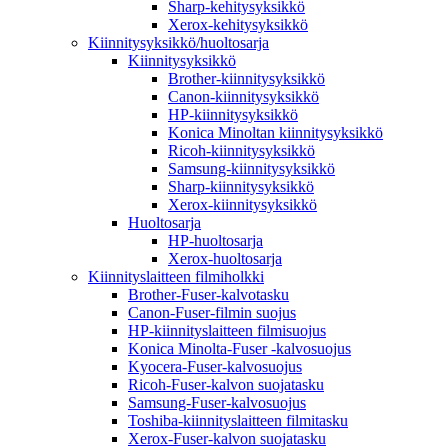
Sharp-kehitysyksikkö
Xerox-kehitysyksikkö
Kiinnitysyksikkö/huoltosarja
Kiinnitysyksikkö
Brother-kiinnitysyksikkö
Canon-kiinnitysyksikkö
HP-kiinnitysyksikkö
Konica Minoltan kiinnitysyksikkö
Ricoh-kiinnitysyksikkö
Samsung-kiinnitysyksikkö
Sharp-kiinnitysyksikkö
Xerox-kiinnitysyksikkö
Huoltosarja
HP-huoltosarja
Xerox-huoltosarja
Kiinnityslaitteen filmiholkki
Brother-Fuser-kalvotasku
Canon-Fuser-filmin suojus
HP-kiinnityslaitteen filmisuojus
Konica Minolta-Fuser -kalvosuojus
Kyocera-Fuser-kalvosuojus
Ricoh-Fuser-kalvon suojatasku
Samsung-Fuser-kalvosuojus
Toshiba-kiinnityslaitteen filmitasku
Xerox-Fuser-kalvon suojatasku