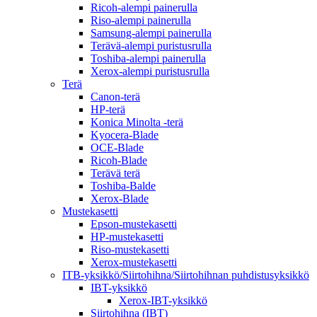
Ricoh-alempi painerulla
Riso-alempi painerulla
Samsung-alempi painerulla
Terävä-alempi puristusrulla
Toshiba-alempi painerulla
Xerox-alempi puristusrulla
Terä
Canon-terä
HP-terä
Konica Minolta -terä
Kyocera-Blade
OCE-Blade
Ricoh-Blade
Terävä terä
Toshiba-Balde
Xerox-Blade
Mustekasetti
Epson-mustekasetti
HP-mustekasetti
Riso-mustekasetti
Xerox-mustekasetti
ITB-yksikkö/Siirtohihna/Siirtohihnan puhdistusyksikkö
IBT-yksikkö
Xerox-IBT-yksikkö
Siirtohihna (IBT)