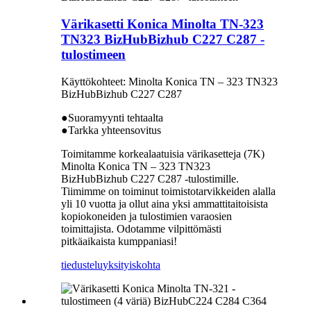
Värikasetti Konica Minolta TN-323
TN323 BizHubBizhub C227 C287 -
tulostimeen
Käyttökohteet: Minolta Konica TN – 323 TN323
BizHubBizhub C227 C287
●Suoramyynti tehtaalta
●Tarkka yhteensovitus
Toimitamme korkealaatuisia värikasetteja (7K)
Minolta Konica TN – 323 TN323
BizHubBizhub C227 C287 -tulostimille.
Tiimimme on toiminut toimistotarvikkeiden alalla
yli 10 vuotta ja ollut aina yksi ammattitaitoisista
kopiokoneiden ja tulostimien varaosien
toimittajista. Odotamme vilpittömästi
pitkäaikaista kumppaniasi!
tiedustelu
yksityiskohta