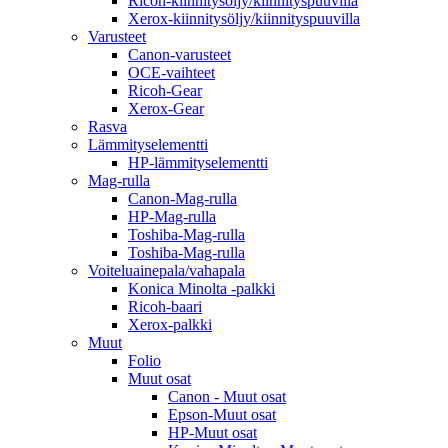
Ricoh-kiinnitysöljy/kiinnityspuuvilla
Xerox-kiinnitysöljy/kiinnityspuuvilla
Varusteet
Canon-varusteet
OCE-vaihteet
Ricoh-Gear
Xerox-Gear
Rasva
Lämmityselementti
HP-lämmityselementti
Mag-rulla
Canon-Mag-rulla
HP-Mag-rulla
Toshiba-Mag-rulla
Toshiba-Mag-rulla
Voiteluainepala/vahapala
Konica Minolta -palkki
Ricoh-baari
Xerox-palkki
Muut
Folio
Muut osat
Canon - Muut osat
Epson-Muut osat
HP-Muut osat