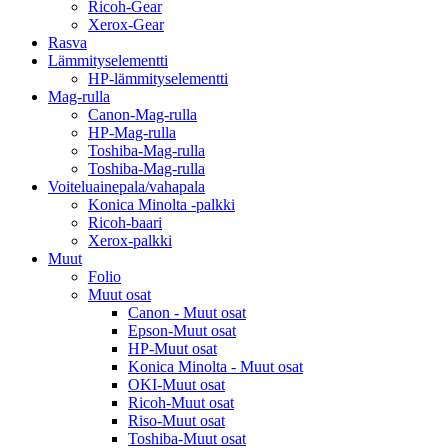
Ricoh-Gear
Xerox-Gear
Rasva
Lämmityselementti
HP-lämmityselementti
Mag-rulla
Canon-Mag-rulla
HP-Mag-rulla
Toshiba-Mag-rulla
Toshiba-Mag-rulla
Voiteluainepala/vahapala
Konica Minolta -palkki
Ricoh-baari
Xerox-palkki
Muut
Folio
Muut osat
Canon - Muut osat
Epson-Muut osat
HP-Muut osat
Konica Minolta - Muut osat
OKI-Muut osat
Ricoh-Muut osat
Riso-Muut osat
Toshiba-Muut osat