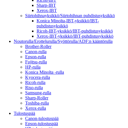
Ricoh-IBT
Sharp-IBT
Xerox-IBT
Siirtohihnayksikkö/Siirtohihnan puhdistusyksikkö
Konica Minolta-IBT-yksikkö/IBT-
puhdistusyksikkö
Ricoh-IBT-yksikkö/IBT-puhdistusyksikkö
Xerox-IBT-yksikkö/IBT-puhdistusyksikkö
Noutorulla/Erottelurulla/Syöttörulla/ADF:n kääntörulla
Brother-Roller
Canon-rulla
Epson-rulla
Fujitsu-rulla
HP-rulla
Konica Minolta -rulla
Kyocera-rulla
Ricoh-rulla
Riso-rulla
Samsung-rulla
Sharp-Roller
Toshiba-rulla
Xerox-rulla
Tulostuspää
Canon-tulostuspää
Epson-tulostuspää