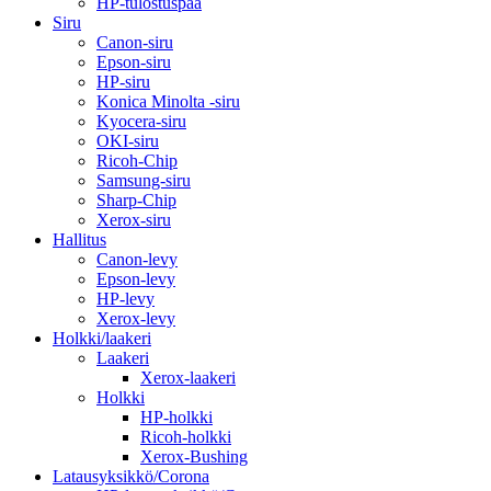
HP-tulostuspää
Siru
Canon-siru
Epson-siru
HP-siru
Konica Minolta -siru
Kyocera-siru
OKI-siru
Ricoh-Chip
Samsung-siru
Sharp-Chip
Xerox-siru
Hallitus
Canon-levy
Epson-levy
HP-levy
Xerox-levy
Holkki/laakeri
Laakeri
Xerox-laakeri
Holkki
HP-holkki
Ricoh-holkki
Xerox-Bushing
Latausyksikkö/Corona