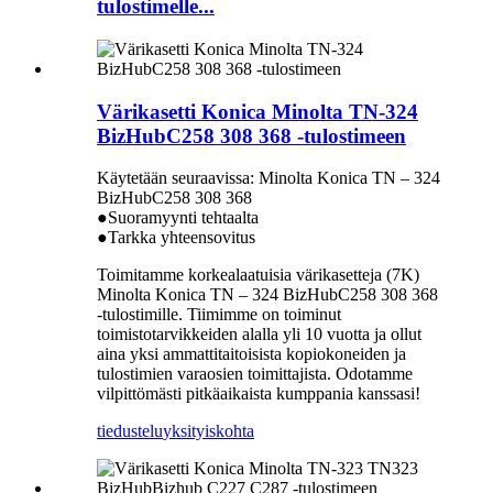
tulostimelle...
Värikasetti Konica Minolta TN-324
BizHubC258 308 368 -tulostimeen
Käytetään seuraavissa: Minolta Konica TN – 324
BizHubC258 308 368
●Suoramyynti tehtaalta
●Tarkka yhteensovitus
Toimitamme korkealaatuisia värikasetteja (7K)
Minolta Konica TN – 324 BizHubC258 308 368
-tulostimille. Tiimimme on toiminut
toimistotarvikkeiden alalla yli 10 vuotta ja ollut
aina yksi ammattitaitoisista kopiokoneiden ja
tulostimien varaosien toimittajista. Odotamme
vilpittömästi pitkäaikaista kumppania kanssasi!
tiedustelu
yksityiskohta