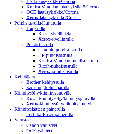
HP-latausyksikkö/Corona
Konica Minoltan latausyksikkö/Corona
OCE-latausyksikkö/Corona
Xerox-latausyksikkö/Corona
Puhdistusrulla/Harjarulla
Harjarulla
Ricoh-sivellintela
Xerox-sivellinrulla
Puhdistusrulla
Canonin puhdistusrulla
HP-puhdistusrulla
Konica Minoltan puhdistusrulla
Ricoh-puhdistusrulla
Xerox-puhdistusrulla
Kehittäjärulla
Brother-kehitysrulla
Samsung-kehittäjärulla
Kiinnitysöljy/kiinnityspuuvilla
Ricoh-kiinnitysöljy/kiinnityspuuvilla
Xerox-kiinnitysöljy/kiinnityspuuvilla
Kiinnityslaitteen painerulla
Toshiba-Fuser-painerulla
Varusteet
Canon-varusteet
OCE-vaihteet