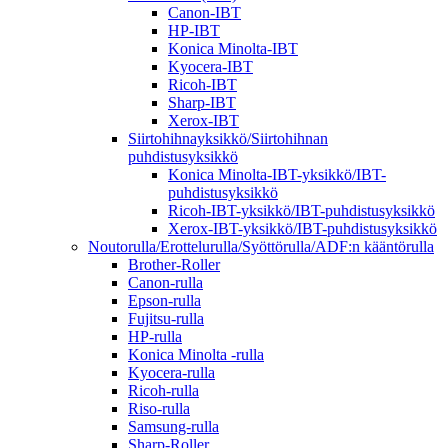
Canon-IBT
HP-IBT
Konica Minolta-IBT
Kyocera-IBT
Ricoh-IBT
Sharp-IBT
Xerox-IBT
Siirtohihnayksikkö/Siirtohihnan
puhdistusyksikkö
Konica Minolta-IBT-yksikkö/IBT-
puhdistusyksikkö
Ricoh-IBT-yksikkö/IBT-puhdistusyksikkö
Xerox-IBT-yksikkö/IBT-puhdistusyksikkö
Noutorulla/Erottelurulla/Syöttörulla/ADF:n kääntörulla
Brother-Roller
Canon-rulla
Epson-rulla
Fujitsu-rulla
HP-rulla
Konica Minolta -rulla
Kyocera-rulla
Ricoh-rulla
Riso-rulla
Samsung-rulla
Sharp-Roller