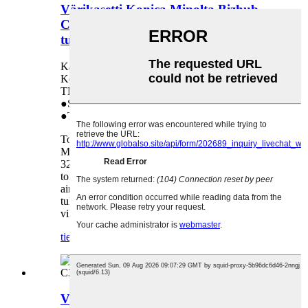
Värikasetti Konica Minolta Bizhub
C250i C300i C360i TN-328 TN328 -
tulostimeen
Käytetään seuraavissa malleissa: Minolta,
Konica, Bizhub C250i, C300i, C360i, TN-328,
TN328
●Suoramyynti tehtaalta
●Tarkka yhteensovitus
Toimitamme korkealaatuisia värikasetteja (7K)
Minolta Konica Bizhub C250i C300i C360i TN-
328 TN328 -tulostimeen. Tiimimme on toiminut
toimistotarvikkeiden alalla yli 10 vuotta ja ollut
aina yksi ammattitaitoisista kopiokoneiden ja
tulostimien varaosien toimittajista. Odotamme
vilpittömästi pitkäaikaista kumppania kanssasi!
tiedustelu
yksityiskohta
Värikasetti Konica Minolta Bizhub