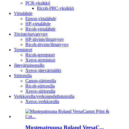
PCR-yksikkö
Ricoh-PRC-yksikkö
Virtalähde
Epson-virtalähde
HP-virtalähde
Ricoh-virtalähde
Tiiviste/turvatyyny
HP-tiiviste/ilmatyyny
Ricoh-tiiviste/ilmatyyny
Termistori
Ricoh-termistori
Xerox-termistori
Jäteväriainepullo
Xerox-jätevärisäiliö
Siirtorulla
Canon-siirtorulla
Ricoh-siirtorulla
Xerox-siirtorulla
Verkkorulla/verkonpuhdistusrulla
Xerox-verkkorulla
Mustepatruuna Roland VersaC...