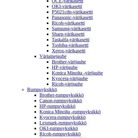
OCE-värikasetti
OKI-värikasetti
P5021cdn-värikasetti
Panasonic-värikasetti
Ricoh-värikasetti
Samsung-värikasetti
Sharp-värikasetti
Taskalfa-värikasetti
Toshiba-värikasetti
Xerox-värikasetti
Väriainejauhe
Brother-värijauhe
HP-värijauhe
Konica Minolta -värijauhe
Kyocera-värijauhe
Ricoh-värijauhe
Rumpuyksikkö
Brother-rumpuyksikkö
Canon-rumpuyksikkö
HP-rumpuyksikkö
Konica Minolta -rumpuyksikkö
Kyocera-rumpuyksikkö
Lexmark-rumpuyksikkö
OKI-rumpuyksikkö
Ricoh-rumpuyksikkö