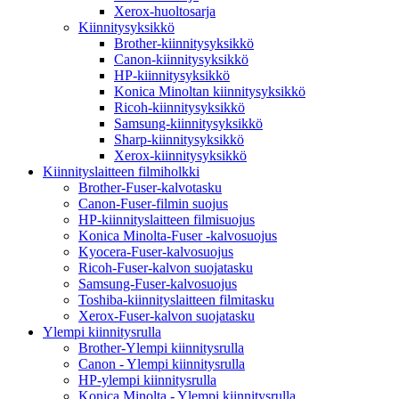
Xerox-huoltosarja
Kiinnitysyksikkö
Brother-kiinnitysyksikkö
Canon-kiinnitysyksikkö
HP-kiinnitysyksikkö
Konica Minoltan kiinnitysyksikkö
Ricoh-kiinnitysyksikkö
Samsung-kiinnitysyksikkö
Sharp-kiinnitysyksikkö
Xerox-kiinnitysyksikkö
Kiinnityslaitteen filmiholkki
Brother-Fuser-kalvotasku
Canon-Fuser-filmin suojus
HP-kiinnityslaitteen filmisuojus
Konica Minolta-Fuser -kalvosuojus
Kyocera-Fuser-kalvosuojus
Ricoh-Fuser-kalvon suojatasku
Samsung-Fuser-kalvosuojus
Toshiba-kiinnityslaitteen filmitasku
Xerox-Fuser-kalvon suojatasku
Ylempi kiinnitysrulla
Brother-Ylempi kiinnitysrulla
Canon - Ylempi kiinnitysrulla
HP-ylempi kiinnitysrulla
Konica Minolta - Ylempi kiinnitysrulla