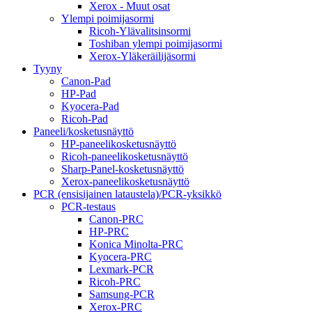
Xerox - Muut osat
Ylempi poimijasormi
Ricoh-Ylävalitsinsormi
Toshiban ylempi poimijasormi
Xerox-Yläkeräilijäsormi
Tyyny
Canon-Pad
HP-Pad
Kyocera-Pad
Ricoh-Pad
Paneeli/kosketusnäyttö
HP-paneelikosketusnäyttö
Ricoh-paneelikosketusnäyttö
Sharp-Panel-kosketusnäyttö
Xerox-paneelikosketusnäyttö
PCR (ensisijainen lataustela)/PCR-yksikkö
PCR-testaus
Canon-PRC
HP-PRC
Konica Minolta-PRC
Kyocera-PRC
Lexmark-PCR
Ricoh-PRC
Samsung-PCR
Xerox-PRC