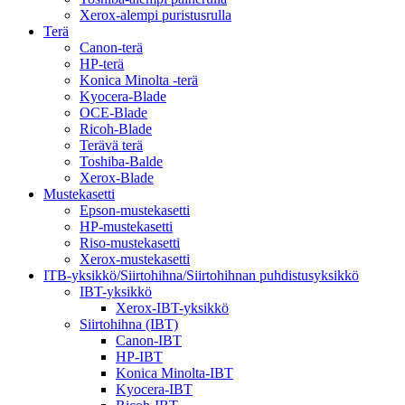
Xerox-alempi puristusrulla
Terä
Canon-terä
HP-terä
Konica Minolta -terä
Kyocera-Blade
OCE-Blade
Ricoh-Blade
Terävä terä
Toshiba-Balde
Xerox-Blade
Mustekasetti
Epson-mustekasetti
HP-mustekasetti
Riso-mustekasetti
Xerox-mustekasetti
ITB-yksikkö/Siirtohihna/Siirtohihnan puhdistusyksikkö
IBT-yksikkö
Xerox-IBT-yksikkö
Siirtohihna (IBT)
Canon-IBT
HP-IBT
Konica Minolta-IBT
Kyocera-IBT