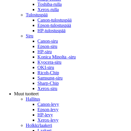
Toshiba-rulla
Xerox-rulla
Tulostuspää
Canon-tulostuspää
Epson-tulostuspää
HP-tulostuspää
Siru
Canon-siru
Epson-siru
HP-siru
Konica Minolta -siru
Kyocera-siru
OKI-siru
Ricoh-Chip
Samsung-siru
Sharp-Chip
Xerox-siru
Muut tuotteet
Hallitus
Canon-levy
Epson-levy
HP-levy
Xerox-levy
Holkki/laakeri
Laakeri