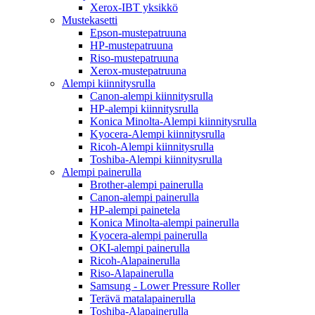
Xerox-IBT yksikkö
Mustekasetti
Epson-mustepatruuna
HP-mustepatruuna
Riso-mustepatruuna
Xerox-mustepatruuna
Alempi kiinnitysrulla
Canon-alempi kiinnitysrulla
HP-alempi kiinnitysrulla
Konica Minolta-Alempi kiinnitysrulla
Kyocera-Alempi kiinnitysrulla
Ricoh-Alempi kiinnitysrulla
Toshiba-Alempi kiinnitysrulla
Alempi painerulla
Brother-alempi painerulla
Canon-alempi painerulla
HP-alempi painetela
Konica Minolta-alempi painerulla
Kyocera-alempi painerulla
OKI-alempi painerulla
Ricoh-Alapainerulla
Riso-Alapainerulla
Samsung - Lower Pressure Roller
Terävä matalapainerulla
Toshiba-Alapainerulla