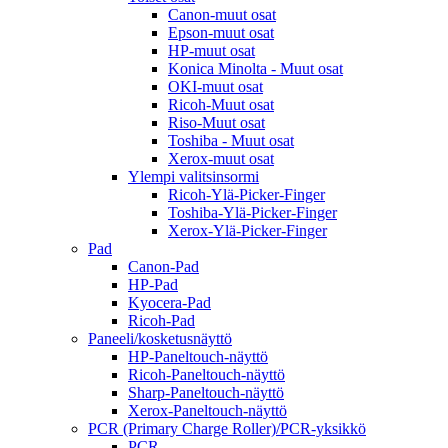
Canon-muut osat
Epson-muut osat
HP-muut osat
Konica Minolta - Muut osat
OKI-muut osat
Ricoh-Muut osat
Riso-Muut osat
Toshiba - Muut osat
Xerox-muut osat
Ylempi valitsinsormi
Ricoh-Ylä-Picker-Finger
Toshiba-Ylä-Picker-Finger
Xerox-Ylä-Picker-Finger
Pad
Canon-Pad
HP-Pad
Kyocera-Pad
Ricoh-Pad
Paneeli/kosketusnäyttö
HP-Paneltouch-näyttö
Ricoh-Paneltouch-näyttö
Sharp-Paneltouch-näyttö
Xerox-Paneltouch-näyttö
PCR (Primary Charge Roller)/PCR-yksikkö
PCR