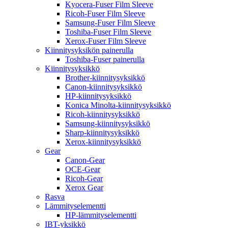
Kyocera-Fuser Film Sleeve
Ricoh-Fuser Film Sleeve
Samsung-Fuser Film Sleeve
Toshiba-Fuser Film Sleeve
Xerox-Fuser Film Sleeve
Kiinnitysyksikön painerulla
Toshiba-Fuser painerulla
Kiinnitysyksikkö
Brother-kiinnitysyksikkö
Canon-kiinnitysyksikkö
HP-kiinnitysyksikkö
Konica Minolta-kiinnitysyksikkö
Ricoh-kiinnitysyksikkö
Samsung-kiinnitysyksikkö
Sharp-kiinnitysyksikkö
Xerox-kiinnitysyksikkö
Gear
Canon-Gear
OCE-Gear
Ricoh-Gear
Xerox Gear
Rasva
Lämmityselementti
HP-lämmityselementti
IBT-yksikkö