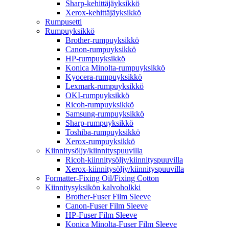
Sharp-kehittäjäyksikkö
Xerox-kehittäjäyksikkö
Rumpusetti
Rumpuyksikkö
Brother-rumpuyksikkö
Canon-rumpuyksikkö
HP-rumpuyksikkö
Konica Minolta-rumpuyksikkö
Kyocera-rumpuyksikkö
Lexmark-rumpuyksikkö
OKI-rumpuyksikkö
Ricoh-rumpuyksikkö
Samsung-rumpuyksikkö
Sharp-rumpuyksikkö
Toshiba-rumpuyksikkö
Xerox-rumpuyksikkö
Kiinnitysöljy/kiinnityspuuvilla
Ricoh-kiinnitysöljy/kiinnityspuuvilla
Xerox-kiinnitysöljy/kiinnityspuuvilla
Formatter-Fixing Oil/Fixing Cotton
Kiinnitysyksikön kalvoholkki
Brother-Fuser Film Sleeve
Canon-Fuser Film Sleeve
HP-Fuser Film Sleeve
Konica Minolta-Fuser Film Sleeve