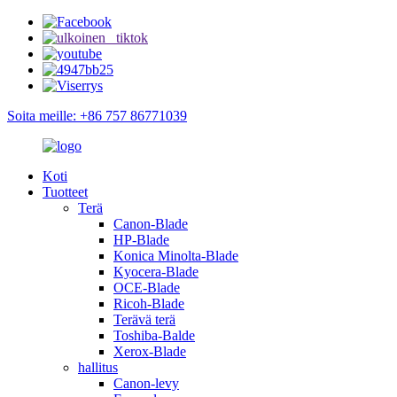
Soita meille: +86 757 86771039
Koti
Tuotteet
Terä
Canon-Blade
HP-Blade
Konica Minolta-Blade
Kyocera-Blade
OCE-Blade
Ricoh-Blade
Terävä terä
Toshiba-Balde
Xerox-Blade
hallitus
Canon-levy