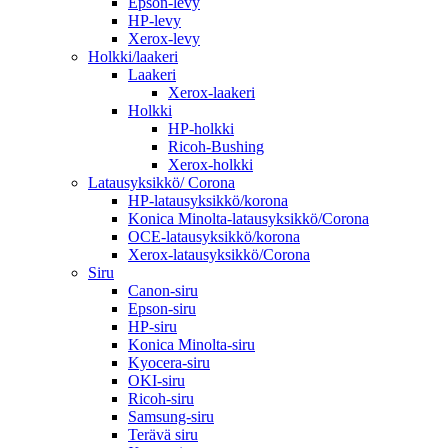
Epson-levy
HP-levy
Xerox-levy
Holkki/laakeri
Laakeri
Xerox-laakeri
Holkki
HP-holkki
Ricoh-Bushing
Xerox-holkki
Latausyksikkö/ Corona
HP-latausyksikkö/korona
Konica Minolta-latausyksikkö/Corona
OCE-latausyksikkö/korona
Xerox-latausyksikkö/Corona
Siru
Canon-siru
Epson-siru
HP-siru
Konica Minolta-siru
Kyocera-siru
OKI-siru
Ricoh-siru
Samsung-siru
Terävä siru