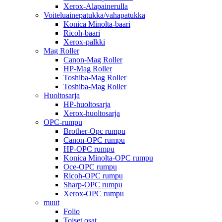
Xerox-Alapainerulla
Voiteluainepatukka/vahapatukka
Konica Minolta-baari
Ricoh-baari
Xerox-palkki
Mag Roller
Canon-Mag Roller
HP-Mag Roller
Toshiba-Mag Roller
Toshiba-Mag Roller
Huoltosarja
HP-huoltosarja
Xerox-huoltosarja
OPC-rumpu
Brother-Opc rumpu
Canon-OPC rumpu
HP-OPC rumpu
Konica Minolta-OPC rumpu
Oce-OPC rumpu
Ricoh-OPC rumpu
Sharp-OPC rumpu
Xerox-OPC rumpu
muut
Folio
Toiset osat