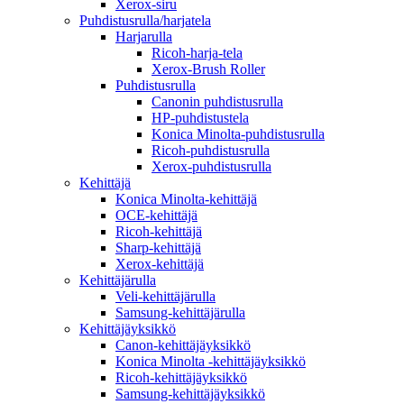
Xerox-siru
Puhdistusrulla/harjatela
Harjarulla
Ricoh-harja-tela
Xerox-Brush Roller
Puhdistusrulla
Canonin puhdistusrulla
HP-puhdistustela
Konica Minolta-puhdistusrulla
Ricoh-puhdistusrulla
Xerox-puhdistusrulla
Kehittäjä
Konica Minolta-kehittäjä
OCE-kehittäjä
Ricoh-kehittäjä
Sharp-kehittäjä
Xerox-kehittäjä
Kehittäjärulla
Veli-kehittäjärulla
Samsung-kehittäjärulla
Kehittäjäyksikkö
Canon-kehittäjäyksikkö
Konica Minolta -kehittäjäyksikkö
Ricoh-kehittäjäyksikkö
Samsung-kehittäjäyksikkö