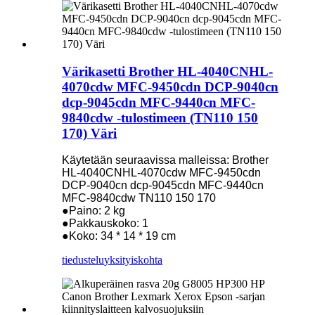
Värikasetti Brother HL-4040CNHL-
4070cdw MFC-9450cdn DCP-9040cn
dcp-9045cdn MFC-9440cn MFC-
9840cdw -tulostimeen (TN110 150
170) Väri
Käytetään seuraavissa malleissa: Brother
HL-4040CNHL-4070cdw MFC-9450cdn
DCP-9040cn dcp-9045cdn MFC-9440cn
MFC-9840cdw TN110 150 170
●Paino: 2 kg
●Pakkauskoko: 1
●Koko: 34 * 14 * 19 cm
tiedustelu
yksityiskohta