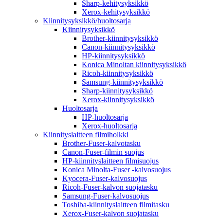
Sharp-kehitysyksikkö
Xerox-kehitysyksikkö
Kiinnitysyksikkö/huoltosarja
Kiinnitysyksikkö
Brother-kiinnitysyksikkö
Canon-kiinnitysyksikkö
HP-kiinnitysyksikkö
Konica Minoltan kiinnitysyksikkö
Ricoh-kiinnitysyksikkö
Samsung-kiinnitysyksikkö
Sharp-kiinnitysyksikkö
Xerox-kiinnitysyksikkö
Huoltosarja
HP-huoltosarja
Xerox-huoltosarja
Kiinnityslaitteen filmiholkki
Brother-Fuser-kalvotasku
Canon-Fuser-filmin suojus
HP-kiinnityslaitteen filmisuojus
Konica Minolta-Fuser -kalvosuojus
Kyocera-Fuser-kalvosuojus
Ricoh-Fuser-kalvon suojatasku
Samsung-Fuser-kalvosuojus
Toshiba-kiinnityslaitteen filmitasku
Xerox-Fuser-kalvon suojatasku