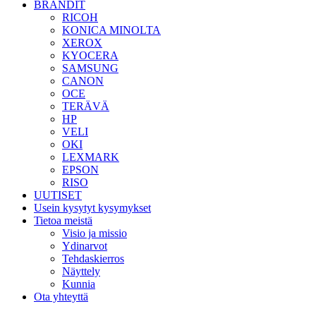
BRÄNDIT
RICOH
KONICA MINOLTA
XEROX
KYOCERA
SAMSUNG
CANON
OCE
TERÄVÄ
HP
VELI
OKI
LEXMARK
EPSON
RISO
UUTISET
Usein kysytyt kysymykset
Tietoa meistä
Visio ja missio
Ydinarvot
Tehdaskierros
Näyttely
Kunnia
Ota yhteyttä