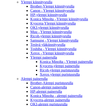
Ylempi kiinnitysrulla
Brother-Ylempi kiinnitysrulla
Canon - Ylempi kiinnitysrulla
HP-ylempi kiinnitysrulla
Konica Minolta - Ylempi kiinnitysrulla
Kyocera-Ylempi kiinnitysrulla
OKI-ylempi kiinnitysrulla
Muu - Ylempi kiinnitysrulla
Ricoh-ylempi kiinnitysrulla
Samsung - Ylempi kiinnitysrulla
Terävä yläkiinnitysrulla
Toshiba - Ylempi kiinnitysrulla
Xerox - Ylempi kiinnitysrulla
Ylempi painerulla
Konica Minolta - Ylempi painerulla
Kyocera-ylempi painerulla
Ricoh-ylempi puristusrulla
Xerox-ylempi puristusrulla
Alempi painerulla
Brother-Alempi puristusrulla
Canon-alempi painerulla
HP-alempi painerulla
Konica Minolta - alempi painerulla
Kyocera-alempi painerulla
OKI-alempi puristusrulla