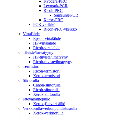
Kyocera-PRC
Lexmark-PCR
Ricoh-PRC
Samsung-PCR
Xerox-PRC
PCR-yksikkö
Ricoh-PRC-yksikkö
Virtalähde
Epson-virtalähde
HP-virtalähde
Ricoh-virtalähde
Tiiviste/turvatyyny
HP-tiiviste/ilmatyyny
Ricoh-tiiviste/ilmatyyny
Termistori
Ricoh-termistori
Xerox-termistori
Siirtorulla
Canon-siirtorulla
Ricoh-siirtorulla
Xerox-siirtorulla
Jäteväriainepullo
Xerox-jätevärisäiliö
Verkkorulla/verkonpuhdistusrulla
Xerox-verkkorulla