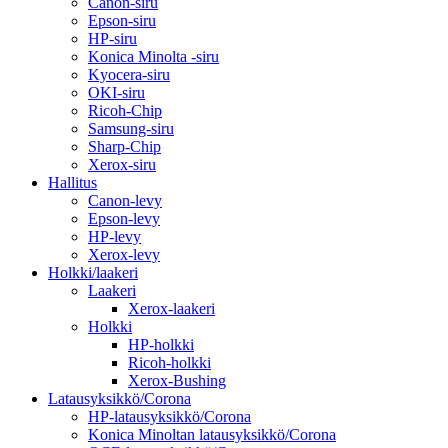
Canon-siru
Epson-siru
HP-siru
Konica Minolta -siru
Kyocera-siru
OKI-siru
Ricoh-Chip
Samsung-siru
Sharp-Chip
Xerox-siru
Hallitus
Canon-levy
Epson-levy
HP-levy
Xerox-levy
Holkki/laakeri
Laakeri
Xerox-laakeri
Holkki
HP-holkki
Ricoh-holkki
Xerox-Bushing
Latausyksikkö/Corona
HP-latausyksikkö/Corona
Konica Minoltan latausyksikkö/Corona