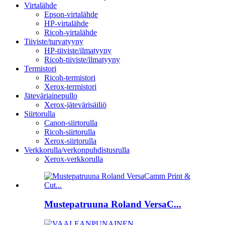
Virtalähde
Epson-virtalähde
HP-virtalähde
Ricoh-virtalähde
Tiiviste/turvatyyny
HP-tiiviste/ilmatyyny
Ricoh-tiiviste/ilmatyyny
Termistori
Ricoh-termistori
Xerox-termistori
Jäteväriainepullo
Xerox-jätevärisäiliö
Siirtorulla
Canon-siirtorulla
Ricoh-siirtorulla
Xerox-siirtorulla
Verkkorulla/verkonpuhdistusrulla
Xerox-verkkorulla
Mustepatruuna Roland VersaC...