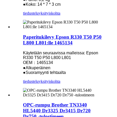
●Koko: 14 * 7 * 3 cm
tiedustelu
yksityiskohta
Paperitukilevy Epson R330 T50 P50
L800 L801:lle 1465134
Käytetään seuraavissa malleissa: Epson
R330 T50 P50 L800 L801
OEM：1465134
●Alkuperäinen
●Suoramyynti tehtaalta
tiedustelu
yksityiskohta
OPC-rumpu Brother TN3340
HL5440 Dr3325 Dr3415 Dr720
Dr750 -tulostimeen