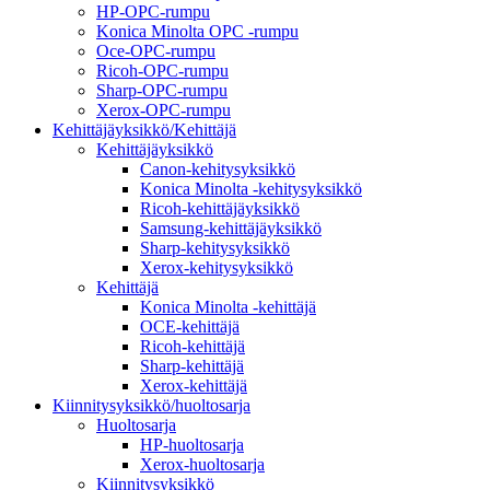
HP-OPC-rumpu
Konica Minolta OPC -rumpu
Oce-OPC-rumpu
Ricoh-OPC-rumpu
Sharp-OPC-rumpu
Xerox-OPC-rumpu
Kehittäjäyksikkö/Kehittäjä
Kehittäjäyksikkö
Canon-kehitysyksikkö
Konica Minolta -kehitysyksikkö
Ricoh-kehittäjäyksikkö
Samsung-kehittäjäyksikkö
Sharp-kehitysyksikkö
Xerox-kehitysyksikkö
Kehittäjä
Konica Minolta -kehittäjä
OCE-kehittäjä
Ricoh-kehittäjä
Sharp-kehittäjä
Xerox-kehittäjä
Kiinnitysyksikkö/huoltosarja
Huoltosarja
HP-huoltosarja
Xerox-huoltosarja
Kiinnitysyksikkö