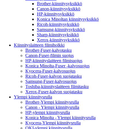
Brother-kiinnitysyksikkö
Canon-kiinnitysyksikkö
HP-kiinnitysyksikkö
Konica Minoltan kiinnitysyksikkö
Ricoh-kiinnitysyksikkö
Samsung-kiinnitysyksikkö
Sharp-kiinnitysyksikkö
Xerox-kiinnitysyksikkö
Kiinnityslaitteen filmiholkki
Brother-Fuser-kalvotasku
Canon-Fuser-filmin suojus
HP-kiinnityslaitteen filmisuojus
Konica Minolta-Fuser -kalvosuojus
Kyocera-Fuser-kalvosuojus
Ricoh-Fuser-kalvon suojatasku
Samsung-Fuser-kalvosuojus
Toshiba-kiinnityslaitteen filmitasku
Xerox-Fuser-kalvon suojatasku
Ylempi kiinnitysrulla
Brother-Ylempi kiinnitysrulla
Canon - Ylempi kiinnitysrulla
HP-ylempi kiinnitysrulla
Konica Minolta - Ylempi kiinnitysrulla
Kyocera-Ylempi kiinnitysrulla
OKI-ylempi kiinnitysrulla