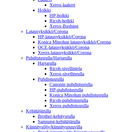
Xerox-laakeri
Holkki
HP-holkki
Ricoh-holkki
Xerox-Bushing
Latausyksikkö/Corona
HP-latausyksikkö/Corona
Konica Minoltan latausyksikkö/Corona
OCE-latausyksikkö/Corona
Xerox-latausyksikkö/Corona
Puhdistusrulla/Harjarulla
Harjarulla
Ricoh-sivellintela
Xerox-sivellinrulla
Puhdistusrulla
Canonin puhdistusrulla
HP-puhdistusrulla
Konica Minoltan puhdistusrulla
Ricoh-puhdistusrulla
Xerox-puhdistusrulla
Kehittäjärulla
Brother-kehitysrulla
Samsung-kehittäjärulla
Kiinnitysöljy/kiinnityspuuvilla