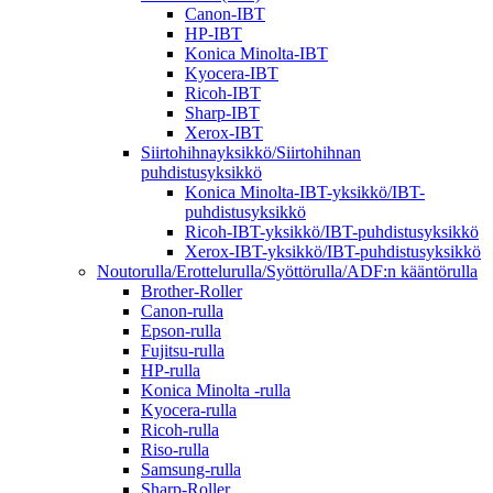
Canon-IBT
HP-IBT
Konica Minolta-IBT
Kyocera-IBT
Ricoh-IBT
Sharp-IBT
Xerox-IBT
Siirtohihnayksikkö/Siirtohihnan
puhdistusyksikkö
Konica Minolta-IBT-yksikkö/IBT-
puhdistusyksikkö
Ricoh-IBT-yksikkö/IBT-puhdistusyksikkö
Xerox-IBT-yksikkö/IBT-puhdistusyksikkö
Noutorulla/Erottelurulla/Syöttörulla/ADF:n kääntörulla
Brother-Roller
Canon-rulla
Epson-rulla
Fujitsu-rulla
HP-rulla
Konica Minolta -rulla
Kyocera-rulla
Ricoh-rulla
Riso-rulla
Samsung-rulla
Sharp-Roller