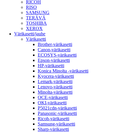
RICOH
RISO
SAMSUNG
TERÄVÄ
TOSHIBA
XEROX
Värikasetti/jauhe
Värikasetti
Brother-värikasetti
Canon-värikasetti
ECOSYS-värikasetti
Epson-värikasetti
HP-värikasetti
Konica Minolta -värikasetti
Kyocera-värikasetti
Lemark-värikasetti
Lenovo-värikasetti
Minolta-värikasetti
OCE-värikasetti
OKI-värikasetti
P5021cdn-värikasetti
Panasonic-värikasetti
Ricoh-värikasetti
Samsung-värikasetti
Sharp-värikasetti