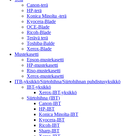
Canon-terä
HP-terä
Konica Minolta -terä
Kyocera-Blade
OCE-Blade
Ricoh-Blade
Terävä terä
Toshiba-Balde
Xerox-Blade
Mustekasetti
Epson-mustekasetti
HP-mustekasetti
Riso-mustekasetti
Xerox-mustekasetti
ITB-yksikkö/Siirtohihna/Siirtohihnan puhdistusyksikkö
IBT-yksikkö
Xerox-IBT-yksikkö
Siirtohihna (IBT)
Canon-IBT
HP-IBT
Konica Minolta-IBT
Kyocera-IBT
Ricoh-IBT
Sharp-IBT