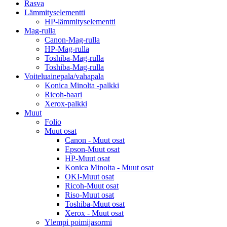
Rasva
Lämmityselementti
HP-lämmityselementti
Mag-rulla
Canon-Mag-rulla
HP-Mag-rulla
Toshiba-Mag-rulla
Toshiba-Mag-rulla
Voiteluainepala/vahapala
Konica Minolta -palkki
Ricoh-baari
Xerox-palkki
Muut
Folio
Muut osat
Canon - Muut osat
Epson-Muut osat
HP-Muut osat
Konica Minolta - Muut osat
OKI-Muut osat
Ricoh-Muut osat
Riso-Muut osat
Toshiba-Muut osat
Xerox - Muut osat
Ylempi poimijasormi