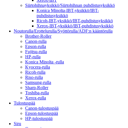
Xerox-IBT
Siirtohihnayksikkö/Siirtohihnan puhdistusyksikkö
Konica Minolta-IBT-yksikkö/IBT-
puhdistusyksikkö
Ricoh-IBT-yksikkö/IBT-puhdistusyksikkö
Xerox-IBT-yksikkö/IBT-puhdistusyksikkö
Noutorulla/Erottelurulla/Syöttörulla/ADF:n kääntörulla
Brother-Roller
Canon-rulla
Epson-rulla
Fujitsu-rulla
HP-rulla
Konica Minolta -rulla
Kyocera-rulla
Ricoh-rulla
Riso-rulla
Samsung-rulla
Sharp-Roller
Toshiba-rulla
Xerox-rulla
Tulostuspää
Canon-tulostuspää
Epson-tulostuspää
HP-tulostuspää
Siru