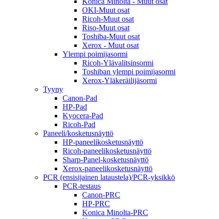
Konica Minolta - Muut osat
OKI-Muut osat
Ricoh-Muut osat
Riso-Muut osat
Toshiba-Muut osat
Xerox - Muut osat
Ylempi poimijasormi
Ricoh-Ylävalitsinsormi
Toshiban ylempi poimijasormi
Xerox-Yläkeräilijäsormi
Tyyny
Canon-Pad
HP-Pad
Kyocera-Pad
Ricoh-Pad
Paneeli/kosketusnäyttö
HP-paneelikosketusnäyttö
Ricoh-paneelikosketusnäyttö
Sharp-Panel-kosketusnäyttö
Xerox-paneelikosketusnäyttö
PCR (ensisijainen lataustela)/PCR-yksikkö
PCR-testaus
Canon-PRC
HP-PRC
Konica Minolta-PRC