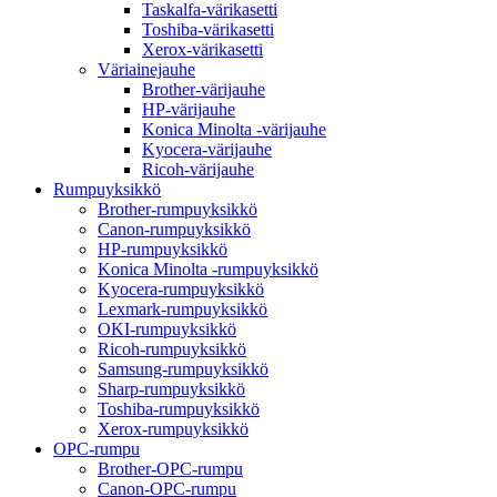
Taskalfa-värikasetti
Toshiba-värikasetti
Xerox-värikasetti
Väriainejauhe
Brother-värijauhe
HP-värijauhe
Konica Minolta -värijauhe
Kyocera-värijauhe
Ricoh-värijauhe
Rumpuyksikkö
Brother-rumpuyksikkö
Canon-rumpuyksikkö
HP-rumpuyksikkö
Konica Minolta -rumpuyksikkö
Kyocera-rumpuyksikkö
Lexmark-rumpuyksikkö
OKI-rumpuyksikkö
Ricoh-rumpuyksikkö
Samsung-rumpuyksikkö
Sharp-rumpuyksikkö
Toshiba-rumpuyksikkö
Xerox-rumpuyksikkö
OPC-rumpu
Brother-OPC-rumpu
Canon-OPC-rumpu