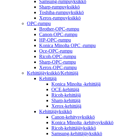
Samsung-rumpuyksikkö
Sharp-rumpuyksikkö
Toshiba-rumpuyksikkö
Xerox-rumpuyksikkö
OPC-rumpu
Brother-OPC-rumpu
Canon-OPC-rumpu
HP-OPC-rumpu
Konica Minolta OPC -rumpu
Oce-OPC-rumpu
Ricoh-OPC-rumpu
Sharp-OPC-rumpu
Xerox-OPC-rumpu
Kehittäjäyksikkö/Kehittäjä
Kehittäjä
Konica Minolta -kehittäjä
OCE-kehittäjä
Ricoh-kehittäjä
Sharp-kehittäjä
Xerox-kehittäjä
Kehittäjäyksikkö
Canon-kehitysyksikkö
Konica Minolta -kehitysyksikkö
Ricoh-kehittäjäyksikkö
Samsung-kehittäjäyksikkö