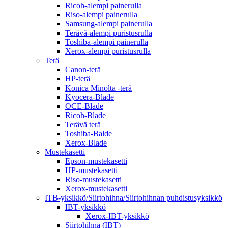
Ricoh-alempi painerulla
Riso-alempi painerulla
Samsung-alempi painerulla
Terävä-alempi puristusrulla
Toshiba-alempi painerulla
Xerox-alempi puristusrulla
Terä
Canon-terä
HP-terä
Konica Minolta -terä
Kyocera-Blade
OCE-Blade
Ricoh-Blade
Terävä terä
Toshiba-Balde
Xerox-Blade
Mustekasetti
Epson-mustekasetti
HP-mustekasetti
Riso-mustekasetti
Xerox-mustekasetti
ITB-yksikkö/Siirtohihna/Siirtohihnan puhdistusyksikkö
IBT-yksikkö
Xerox-IBT-yksikkö
Siirtohihna (IBT)