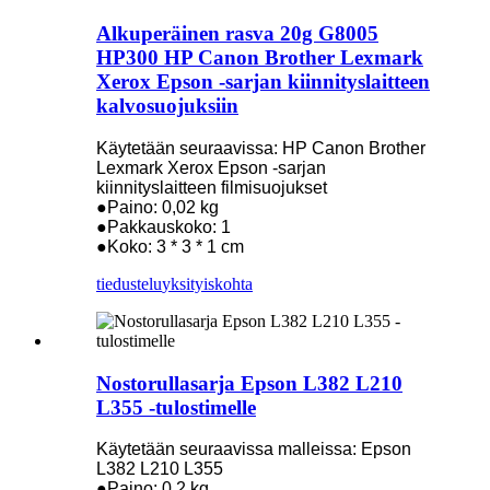
Alkuperäinen rasva 20g G8005
HP300 HP Canon Brother Lexmark
Xerox Epson -sarjan kiinnityslaitteen
kalvosuojuksiin
Käytetään seuraavissa: HP Canon Brother
Lexmark Xerox Epson -sarjan
kiinnityslaitteen filmisuojukset
●Paino: 0,02 kg
●Pakkauskoko: 1
●Koko: 3 * 3 * 1 cm
tiedustelu
yksityiskohta
Nostorullasarja Epson L382 L210
L355 -tulostimelle
Käytetään seuraavissa malleissa: Epson
L382 L210 L355
●Paino: 0,2 kg