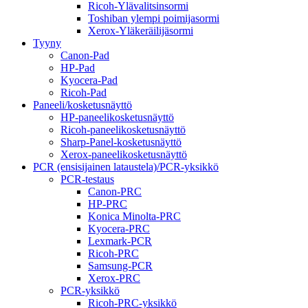
Ricoh-Ylävalitsinsormi
Toshiban ylempi poimijasormi
Xerox-Yläkeräilijäsormi
Tyyny
Canon-Pad
HP-Pad
Kyocera-Pad
Ricoh-Pad
Paneeli/kosketusnäyttö
HP-paneelikosketusnäyttö
Ricoh-paneelikosketusnäyttö
Sharp-Panel-kosketusnäyttö
Xerox-paneelikosketusnäyttö
PCR (ensisijainen lataustela)/PCR-yksikkö
PCR-testaus
Canon-PRC
HP-PRC
Konica Minolta-PRC
Kyocera-PRC
Lexmark-PCR
Ricoh-PRC
Samsung-PCR
Xerox-PRC
PCR-yksikkö
Ricoh-PRC-yksikkö