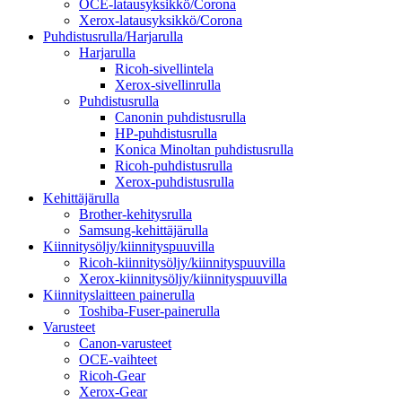
OCE-latausyksikkö/Corona
Xerox-latausyksikkö/Corona
Puhdistusrulla/Harjarulla
Harjarulla
Ricoh-sivellintela
Xerox-sivellinrulla
Puhdistusrulla
Canonin puhdistusrulla
HP-puhdistusrulla
Konica Minoltan puhdistusrulla
Ricoh-puhdistusrulla
Xerox-puhdistusrulla
Kehittäjärulla
Brother-kehitysrulla
Samsung-kehittäjärulla
Kiinnitysöljy/kiinnityspuuvilla
Ricoh-kiinnitysöljy/kiinnityspuuvilla
Xerox-kiinnitysöljy/kiinnityspuuvilla
Kiinnityslaitteen painerulla
Toshiba-Fuser-painerulla
Varusteet
Canon-varusteet
OCE-vaihteet
Ricoh-Gear
Xerox-Gear