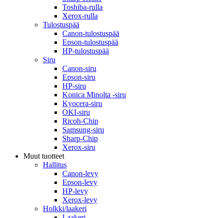
Toshiba-rulla
Xerox-rulla
Tulostuspää
Canon-tulostuspää
Epson-tulostuspää
HP-tulostuspää
Siru
Canon-siru
Epson-siru
HP-siru
Konica Minolta -siru
Kyocera-siru
OKI-siru
Ricoh-Chip
Samsung-siru
Sharp-Chip
Xerox-siru
Muut tuotteet
Hallitus
Canon-levy
Epson-levy
HP-levy
Xerox-levy
Holkki/laakeri
Laakeri