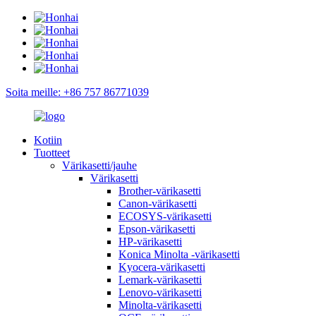
Soita meille: +86 757 86771039
Kotiin
Tuotteet
Värikasetti/jauhe
Värikasetti
Brother-värikasetti
Canon-värikasetti
ECOSYS-värikasetti
Epson-värikasetti
HP-värikasetti
Konica Minolta -värikasetti
Kyocera-värikasetti
Lemark-värikasetti
Lenovo-värikasetti
Minolta-värikasetti