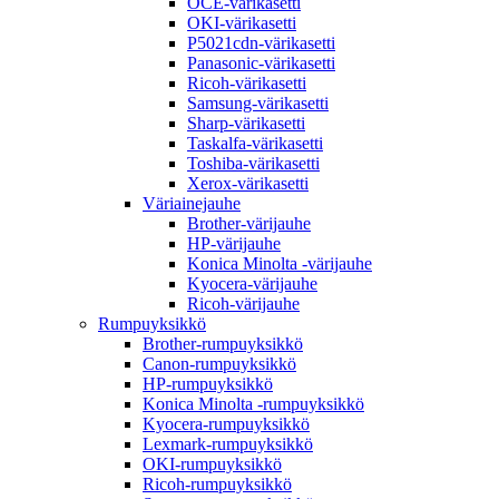
OCE-värikasetti
OKI-värikasetti
P5021cdn-värikasetti
Panasonic-värikasetti
Ricoh-värikasetti
Samsung-värikasetti
Sharp-värikasetti
Taskalfa-värikasetti
Toshiba-värikasetti
Xerox-värikasetti
Väriainejauhe
Brother-värijauhe
HP-värijauhe
Konica Minolta -värijauhe
Kyocera-värijauhe
Ricoh-värijauhe
Rumpuyksikkö
Brother-rumpuyksikkö
Canon-rumpuyksikkö
HP-rumpuyksikkö
Konica Minolta -rumpuyksikkö
Kyocera-rumpuyksikkö
Lexmark-rumpuyksikkö
OKI-rumpuyksikkö
Ricoh-rumpuyksikkö