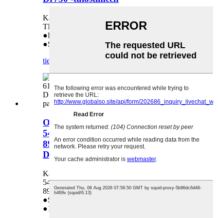
Käytetään seuraavissa malleissa: Brother
TN3340 HL5440 Dr3325 Dr3415 Dr720 Dr750
●Pitkä käyttöikä
●Suoramyynti tehtaalta
tiedustelu
yksityiskohta
OPC-rumpu Brother HL-5440 5450
5470 6180 MFC-8510 8710 8910
8950 (DR720 DR750 DR3335
DR3350) alkuperäiseen pakkaukseen.
Käytetään seuraavissa malleissa: Brother HL-
5440 5450 5470 6180 MFC-8510 8710 8910
8950
●Suoramyynti tehtaalta
●1:1 vaihto, jos laatuongelma