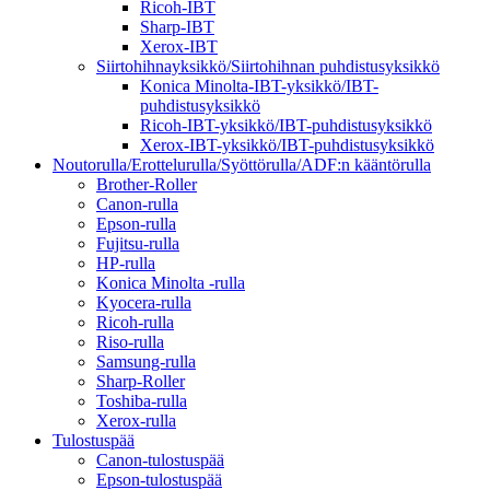
Ricoh-IBT
Sharp-IBT
Xerox-IBT
Siirtohihnayksikkö/Siirtohihnan puhdistusyksikkö
Konica Minolta-IBT-yksikkö/IBT-
puhdistusyksikkö
Ricoh-IBT-yksikkö/IBT-puhdistusyksikkö
Xerox-IBT-yksikkö/IBT-puhdistusyksikkö
Noutorulla/Erottelurulla/Syöttörulla/ADF:n kääntörulla
Brother-Roller
Canon-rulla
Epson-rulla
Fujitsu-rulla
HP-rulla
Konica Minolta -rulla
Kyocera-rulla
Ricoh-rulla
Riso-rulla
Samsung-rulla
Sharp-Roller
Toshiba-rulla
Xerox-rulla
Tulostuspää
Canon-tulostuspää
Epson-tulostuspää