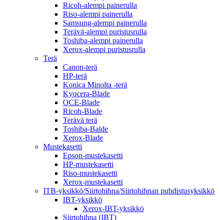
Ricoh-alempi painerulla
Riso-alempi painerulla
Samsung-alempi painerulla
Terävä-alempi puristusrulla
Toshiba-alempi painerulla
Xerox-alempi puristusrulla
Terä
Canon-terä
HP-terä
Konica Minolta -terä
Kyocera-Blade
OCE-Blade
Ricoh-Blade
Terävä terä
Toshiba-Balde
Xerox-Blade
Mustekasetti
Epson-mustekasetti
HP-mustekasetti
Riso-mustekasetti
Xerox-mustekasetti
ITB-yksikkö/Siirtohihna/Siirtohihnan puhdistusyksikkö
IBT-yksikkö
Xerox-IBT-yksikkö
Siirtohihna (IBT)