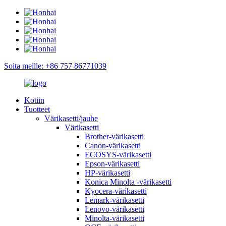
Soita meille: +86 757 86771039
Kotiin
Tuotteet
Värikasetti/jauhe
Värikasetti
Brother-värikasetti
Canon-värikasetti
ECOSYS-värikasetti
Epson-värikasetti
HP-värikasetti
Konica Minolta -värikasetti
Kyocera-värikasetti
Lemark-värikasetti
Lenovo-värikasetti
Minolta-värikasetti