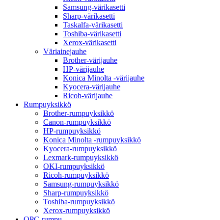
Samsung-värikasetti
Sharp-värikasetti
Taskalfa-värikasetti
Toshiba-värikasetti
Xerox-värikasetti
Väriainejauhe
Brother-värijauhe
HP-värijauhe
Konica Minolta -värijauhe
Kyocera-värijauhe
Ricoh-värijauhe
Rumpuyksikkö
Brother-rumpuyksikkö
Canon-rumpuyksikkö
HP-rumpuyksikkö
Konica Minolta -rumpuyksikkö
Kyocera-rumpuyksikkö
Lexmark-rumpuyksikkö
OKI-rumpuyksikkö
Ricoh-rumpuyksikkö
Samsung-rumpuyksikkö
Sharp-rumpuyksikkö
Toshiba-rumpuyksikkö
Xerox-rumpuyksikkö
OPC-rumpu