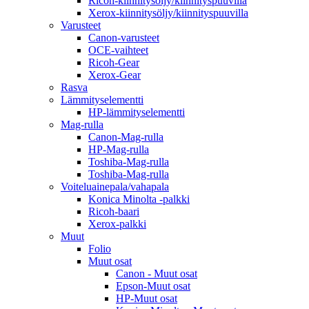
Ricoh-kiinnitysöljy/kiinnityspuuvilla
Xerox-kiinnitysöljy/kiinnityspuuvilla
Varusteet
Canon-varusteet
OCE-vaihteet
Ricoh-Gear
Xerox-Gear
Rasva
Lämmityselementti
HP-lämmityselementti
Mag-rulla
Canon-Mag-rulla
HP-Mag-rulla
Toshiba-Mag-rulla
Toshiba-Mag-rulla
Voiteluainepala/vahapala
Konica Minolta -palkki
Ricoh-baari
Xerox-palkki
Muut
Folio
Muut osat
Canon - Muut osat
Epson-Muut osat
HP-Muut osat