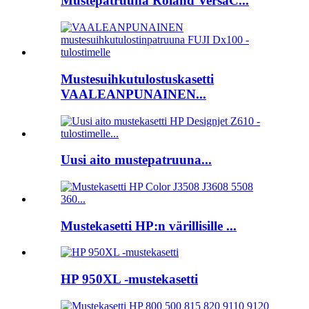
Mustepatruuna Roland VersaC...
Mustesuihkutulostuskasetti
VAALEANPUNAINEN...
Uusi aito mustepatruuna...
Mustekasetti HP:n värillisille ...
HP 950XL -mustekasetti