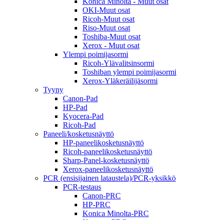
Konica Minolta - Muut osat
OKI-Muut osat
Ricoh-Muut osat
Riso-Muut osat
Toshiba-Muut osat
Xerox - Muut osat
Ylempi poimijasormi
Ricoh-Ylävalitsinsormi
Toshiban ylempi poimijasormi
Xerox-Yläkeräilijäsormi
Tyyny
Canon-Pad
HP-Pad
Kyocera-Pad
Ricoh-Pad
Paneeli/kosketusnäyttö
HP-paneelikosketusnäyttö
Ricoh-paneelikosketusnäyttö
Sharp-Panel-kosketusnäyttö
Xerox-paneelikosketusnäyttö
PCR (ensisijainen lataustela)/PCR-yksikkö
PCR-testaus
Canon-PRC
HP-PRC
Konica Minolta-PRC