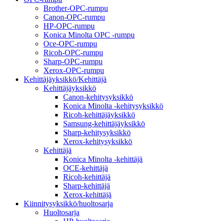
Brother-OPC-rumpu
Canon-OPC-rumpu
HP-OPC-rumpu
Konica Minolta OPC -rumpu
Oce-OPC-rumpu
Ricoh-OPC-rumpu
Sharp-OPC-rumpu
Xerox-OPC-rumpu
Kehittäjäyksikkö/Kehittäjä
Kehittäjäyksikkö
Canon-kehitysyksikkö
Konica Minolta -kehitysyksikkö
Ricoh-kehittäjäyksikkö
Samsung-kehittäjäyksikkö
Sharp-kehitysyksikkö
Xerox-kehitysyksikkö
Kehittäjä
Konica Minolta -kehittäjä
OCE-kehittäjä
Ricoh-kehittäjä
Sharp-kehittäjä
Xerox-kehittäjä
Kiinnitysyksikkö/huoltosarja
Huoltosarja