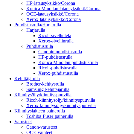
HP-latausyksikkö/Corona
Konica Minoltan latausyksikkö/Corona
OCE-latausyksikkö/Corona
Xerox-latausyksikkö/Corona
Puhdistusrulla/Harjarulla
Harjarulla
Ricoh-sivellintela
Xerox-sivellinrulla
Puhdistusrulla
Canonin puhdistusrulla
HP-puhdistusrulla
Konica Minoltan puhdistusrulla
Ricoh-puhdistusrulla
Xerox-puhdistusrulla
Kehittäjärulla
Brother-kehitysrulla
Samsung-kehittäjärulla
Kiinnitysöljy/kiinnityspuuvilla
Ricoh-kiinnitysöljy/kiinnityspuuvilla
Xerox-kiinnitysöljy/kiinnityspuuvilla
Kiinnityslaitteen painerulla
Toshiba-Fuser-painerulla
Varusteet
Canon-varusteet
OCE-vaihteet