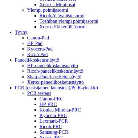
Xerox - Muut osat
Ylempi poimijasormi
Ricoh-Ylävalitsinsormi
Toshiban ylempi poimijasormi
Xerox-Yläkeräilijäsormi
Tyyny
Canon-Pad
HP-Pad
Kyocera-Pad
Ricoh-Pad
Paneeli/kosketusnäyttö
HP-paneelikosketusnäyttö
Ricoh-paneelikosketusnäyttö
Sharp-Panel-kosketusnäyttö
Xerox-paneelikosketusnäyttö
PCR (ensisijainen lataustela)/PCR-yksikkö
PCR-testaus
Canon-PRC
HP-PRC
Konica Minolta-PRC
Kyocera-PRC
Lexmark-PCR
Ricoh-PRC
Samsung-PCR
Xerox-PRC