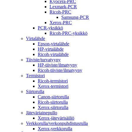
Kyocera-PRC
Lexmark-PCR
Ricoh-PRC
Samsung-PCR
Xerox-PRC
PCR-yksikkö
Ricoh-PRC-yksikkö
Virtalähde
Epson-virtalähde
HP-virtalähde
Ricoh-virtalähde
Tiiviste/turvatyyny
HP-tiiviste/ilmatyyny
Ricoh-tiiviste/ilmatyyny
Termistori
Ricoh-termistori
Xerox-termistori
Siirtorulla
Canon-siirtorulla
Ricoh-siirtorulla
Xerox-siirtorulla
Jäteväriainepullo
Xerox-jätevärisäiliö
Verkkorulla/verkonpuhdistusrulla
Xerox-verkkorulla