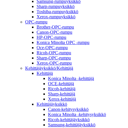
Samsung-rumpuyksikkö
Sharp-rumpuyksikkö
Toshiba-rumpuyksikkö
Xerox-rumpuyksikkö
OPC-rumpu
Brother-OPC-rumpu
Canon-OPC-rumpu
HP-OPC-rumpu
Konica Minolta OPC -rumpu
Oce-OPC-rumpu
Ricoh-OPC-rumpu
Sharp-OPC-rumpu
Xerox-OPC-rumpu
Kehittäjäyksikkö/Kehittäjä
Kehittäjä
Konica Minolta -kehittäjä
OCE-kehittäjä
Ricoh-kehittäjä
Sharp-kehittäjä
Xerox-kehittäjä
Kehittäjäyksikkö
Canon-kehitysyksikkö
Konica Minolta -kehitysyksikkö
Ricoh-kehittäjäyksikkö
Samsung-kehittäjäyksikkö