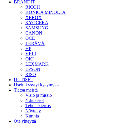
BRÄNDIT
RICOH
KONICA MINOLTA
XEROX
KYOCERA
SAMSUNG
CANON
OCE
TERÄVÄ
HP
VELI
OKI
LEXMARK
EPSON
RISO
UUTISET
Usein kysytyt kysymykset
Tietoa meistä
Visio ja missio
Ydinarvot
Tehdaskierros
Näyttely
Kunnia
Ota yhteyttä