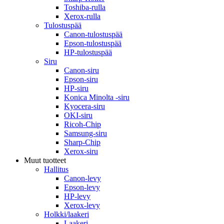
Toshiba-rulla
Xerox-rulla
Tulostuspää
Canon-tulostuspää
Epson-tulostuspää
HP-tulostuspää
Siru
Canon-siru
Epson-siru
HP-siru
Konica Minolta -siru
Kyocera-siru
OKI-siru
Ricoh-Chip
Samsung-siru
Sharp-Chip
Xerox-siru
Muut tuotteet
Hallitus
Canon-levy
Epson-levy
HP-levy
Xerox-levy
Holkki/laakeri
Laakeri