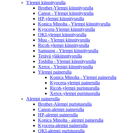
Ylempi kiinnitysrulla
Brother-Ylempi kiinnitysrulla
Canon - Ylempi kiinnitysrulla
HP-ylempi kiinnitysrulla
Konica Minolta - Ylempi kiinnitysrulla
Kyocera-Ylempi kiinnitysrulla
OKI-ylempi kiinnitysrulla
Muu - Ylempi kiinnitysrulla
Ricoh-ylempi kiinnitysrulla
Samsung - Ylempi kiinnitysrulla
Terävä yläkiinnitysrulla
Toshiba - Ylempi kiinnitysrulla
Xerox - Ylempi kiinnitysrulla
Ylempi painerulla
Konica Minolta - Ylempi painerulla
Kyocera-ylempi painerulla
Ricoh-ylempi puristusrulla
Xerox-ylempi puristusrulla
Alempi painerulla
Brother-Alempi puristusrulla
Canon-alempi painerulla
HP-alempi painerulla
Konica Minolta - alempi painerulla
Kyocera-alempi painerulla
OKI-alempi puristusrulla