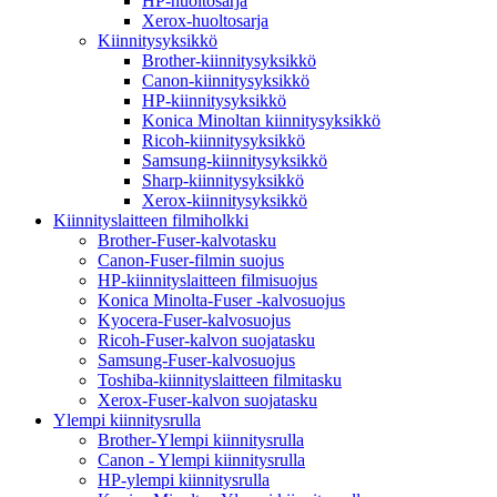
HP-huoltosarja
Xerox-huoltosarja
Kiinnitysyksikkö
Brother-kiinnitysyksikkö
Canon-kiinnitysyksikkö
HP-kiinnitysyksikkö
Konica Minoltan kiinnitysyksikkö
Ricoh-kiinnitysyksikkö
Samsung-kiinnitysyksikkö
Sharp-kiinnitysyksikkö
Xerox-kiinnitysyksikkö
Kiinnityslaitteen filmiholkki
Brother-Fuser-kalvotasku
Canon-Fuser-filmin suojus
HP-kiinnityslaitteen filmisuojus
Konica Minolta-Fuser -kalvosuojus
Kyocera-Fuser-kalvosuojus
Ricoh-Fuser-kalvon suojatasku
Samsung-Fuser-kalvosuojus
Toshiba-kiinnityslaitteen filmitasku
Xerox-Fuser-kalvon suojatasku
Ylempi kiinnitysrulla
Brother-Ylempi kiinnitysrulla
Canon - Ylempi kiinnitysrulla
HP-ylempi kiinnitysrulla