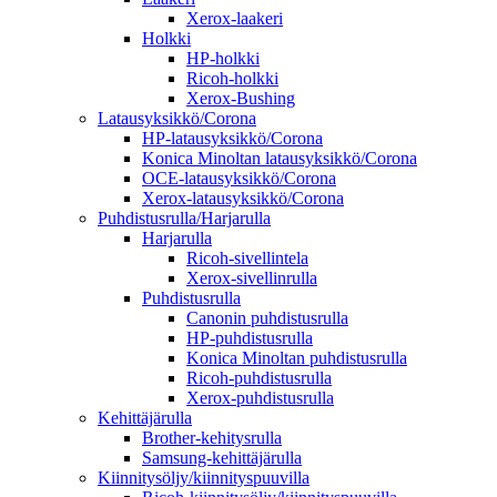
Xerox-laakeri
Holkki
HP-holkki
Ricoh-holkki
Xerox-Bushing
Latausyksikkö/Corona
HP-latausyksikkö/Corona
Konica Minoltan latausyksikkö/Corona
OCE-latausyksikkö/Corona
Xerox-latausyksikkö/Corona
Puhdistusrulla/Harjarulla
Harjarulla
Ricoh-sivellintela
Xerox-sivellinrulla
Puhdistusrulla
Canonin puhdistusrulla
HP-puhdistusrulla
Konica Minoltan puhdistusrulla
Ricoh-puhdistusrulla
Xerox-puhdistusrulla
Kehittäjärulla
Brother-kehitysrulla
Samsung-kehittäjärulla
Kiinnitysöljy/kiinnityspuuvilla