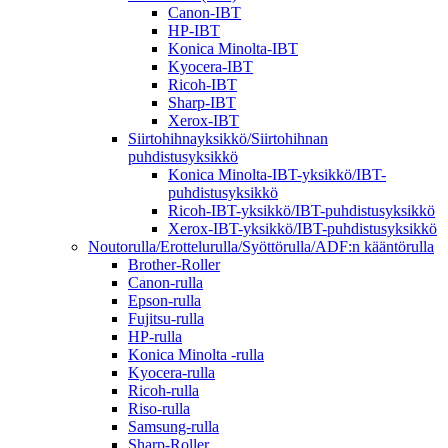
Canon-IBT
HP-IBT
Konica Minolta-IBT
Kyocera-IBT
Ricoh-IBT
Sharp-IBT
Xerox-IBT
Siirtohihnayksikkö/Siirtohihnan
puhdistusyksikkö
Konica Minolta-IBT-yksikkö/IBT-
puhdistusyksikkö
Ricoh-IBT-yksikkö/IBT-puhdistusyksikkö
Xerox-IBT-yksikkö/IBT-puhdistusyksikkö
Noutorulla/Erottelurulla/Syöttörulla/ADF:n kääntörulla
Brother-Roller
Canon-rulla
Epson-rulla
Fujitsu-rulla
HP-rulla
Konica Minolta -rulla
Kyocera-rulla
Ricoh-rulla
Riso-rulla
Samsung-rulla
Sharp-Roller