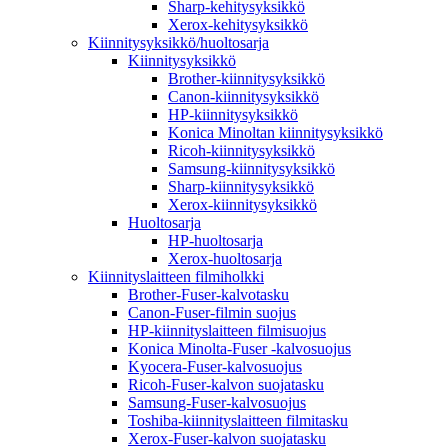
Sharp-kehitysyksikkö
Xerox-kehitysyksikkö
Kiinnitysyksikkö/huoltosarja
Kiinnitysyksikkö
Brother-kiinnitysyksikkö
Canon-kiinnitysyksikkö
HP-kiinnitysyksikkö
Konica Minoltan kiinnitysyksikkö
Ricoh-kiinnitysyksikkö
Samsung-kiinnitysyksikkö
Sharp-kiinnitysyksikkö
Xerox-kiinnitysyksikkö
Huoltosarja
HP-huoltosarja
Xerox-huoltosarja
Kiinnityslaitteen filmiholkki
Brother-Fuser-kalvotasku
Canon-Fuser-filmin suojus
HP-kiinnityslaitteen filmisuojus
Konica Minolta-Fuser -kalvosuojus
Kyocera-Fuser-kalvosuojus
Ricoh-Fuser-kalvon suojatasku
Samsung-Fuser-kalvosuojus
Toshiba-kiinnityslaitteen filmitasku
Xerox-Fuser-kalvon suojatasku