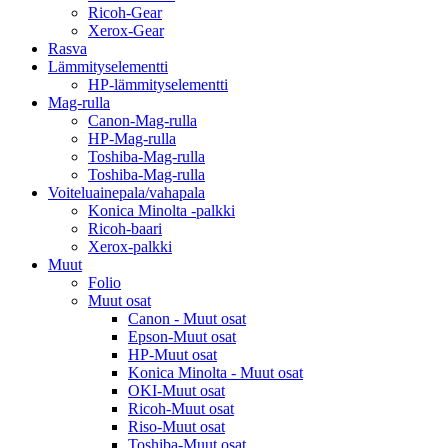
Ricoh-Gear
Xerox-Gear
Rasva
Lämmityselementti
HP-lämmityselementti
Mag-rulla
Canon-Mag-rulla
HP-Mag-rulla
Toshiba-Mag-rulla
Toshiba-Mag-rulla
Voiteluainepala/vahapala
Konica Minolta -palkki
Ricoh-baari
Xerox-palkki
Muut
Folio
Muut osat
Canon - Muut osat
Epson-Muut osat
HP-Muut osat
Konica Minolta - Muut osat
OKI-Muut osat
Ricoh-Muut osat
Riso-Muut osat
Toshiba-Muut osat