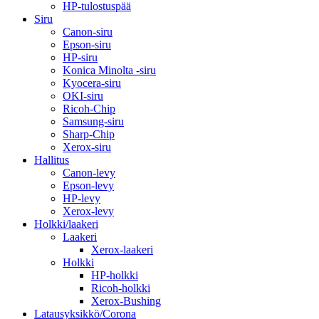
HP-tulostuspää
Siru
Canon-siru
Epson-siru
HP-siru
Konica Minolta -siru
Kyocera-siru
OKI-siru
Ricoh-Chip
Samsung-siru
Sharp-Chip
Xerox-siru
Hallitus
Canon-levy
Epson-levy
HP-levy
Xerox-levy
Holkki/laakeri
Laakeri
Xerox-laakeri
Holkki
HP-holkki
Ricoh-holkki
Xerox-Bushing
Latausyksikkö/Corona