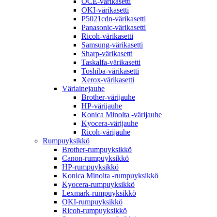
OCE-värikasetti
OKI-värikasetti
P5021cdn-värikasetti
Panasonic-värikasetti
Ricoh-värikasetti
Samsung-värikasetti
Sharp-värikasetti
Taskalfa-värikasetti
Toshiba-värikasetti
Xerox-värikasetti
Väriainejauhe
Brother-värijauhe
HP-värijauhe
Konica Minolta -värijauhe
Kyocera-värijauhe
Ricoh-värijauhe
Rumpuyksikkö
Brother-rumpuyksikkö
Canon-rumpuyksikkö
HP-rumpuyksikkö
Konica Minolta -rumpuyksikkö
Kyocera-rumpuyksikkö
Lexmark-rumpuyksikkö
OKI-rumpuyksikkö
Ricoh-rumpuyksikkö