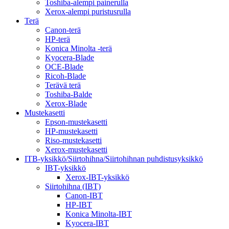
Toshiba-alempi painerulla
Xerox-alempi puristusrulla
Terä
Canon-terä
HP-terä
Konica Minolta -terä
Kyocera-Blade
OCE-Blade
Ricoh-Blade
Terävä terä
Toshiba-Balde
Xerox-Blade
Mustekasetti
Epson-mustekasetti
HP-mustekasetti
Riso-mustekasetti
Xerox-mustekasetti
ITB-yksikkö/Siirtohihna/Siirtohihnan puhdistusyksikkö
IBT-yksikkö
Xerox-IBT-yksikkö
Siirtohihna (IBT)
Canon-IBT
HP-IBT
Konica Minolta-IBT
Kyocera-IBT