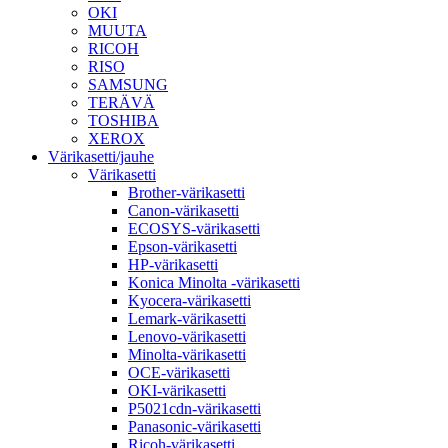
OKI
MUUTA
RICOH
RISO
SAMSUNG
TERÄVÄ
TOSHIBA
XEROX
Värikasetti/jauhe
Värikasetti
Brother-värikasetti
Canon-värikasetti
ECOSYS-värikasetti
Epson-värikasetti
HP-värikasetti
Konica Minolta -värikasetti
Kyocera-värikasetti
Lemark-värikasetti
Lenovo-värikasetti
Minolta-värikasetti
OCE-värikasetti
OKI-värikasetti
P5021cdn-värikasetti
Panasonic-värikasetti
Ricoh-värikasetti