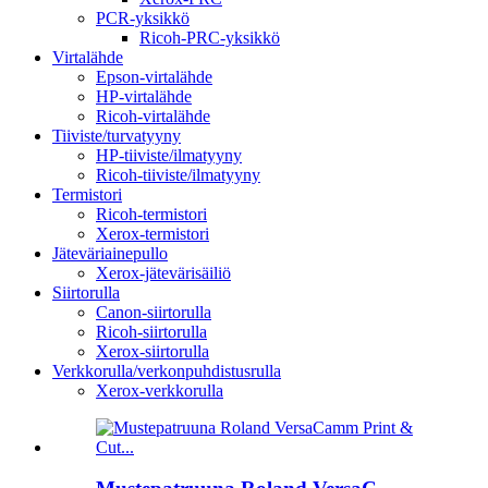
PCR-yksikkö
Ricoh-PRC-yksikkö
Virtalähde
Epson-virtalähde
HP-virtalähde
Ricoh-virtalähde
Tiiviste/turvatyyny
HP-tiiviste/ilmatyyny
Ricoh-tiiviste/ilmatyyny
Termistori
Ricoh-termistori
Xerox-termistori
Jäteväriainepullo
Xerox-jätevärisäiliö
Siirtorulla
Canon-siirtorulla
Ricoh-siirtorulla
Xerox-siirtorulla
Verkkorulla/verkonpuhdistusrulla
Xerox-verkkorulla