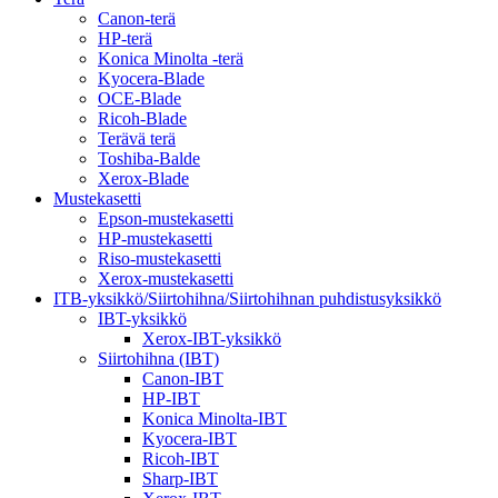
Canon-terä
HP-terä
Konica Minolta -terä
Kyocera-Blade
OCE-Blade
Ricoh-Blade
Terävä terä
Toshiba-Balde
Xerox-Blade
Mustekasetti
Epson-mustekasetti
HP-mustekasetti
Riso-mustekasetti
Xerox-mustekasetti
ITB-yksikkö/Siirtohihna/Siirtohihnan puhdistusyksikkö
IBT-yksikkö
Xerox-IBT-yksikkö
Siirtohihna (IBT)
Canon-IBT
HP-IBT
Konica Minolta-IBT
Kyocera-IBT
Ricoh-IBT
Sharp-IBT