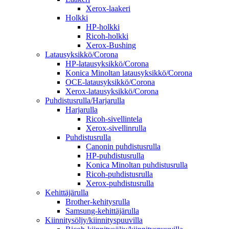
Xerox-laakeri
Holkki
HP-holkki
Ricoh-holkki
Xerox-Bushing
Latausyksikkö/Corona
HP-latausyksikkö/Corona
Konica Minoltan latausyksikkö/Corona
OCE-latausyksikkö/Corona
Xerox-latausyksikkö/Corona
Puhdistusrulla/Harjarulla
Harjarulla
Ricoh-sivellintela
Xerox-sivellinrulla
Puhdistusrulla
Canonin puhdistusrulla
HP-puhdistusrulla
Konica Minoltan puhdistusrulla
Ricoh-puhdistusrulla
Xerox-puhdistusrulla
Kehittäjärulla
Brother-kehitysrulla
Samsung-kehittäjärulla
Kiinnitysöljy/kiinnityspuuvilla