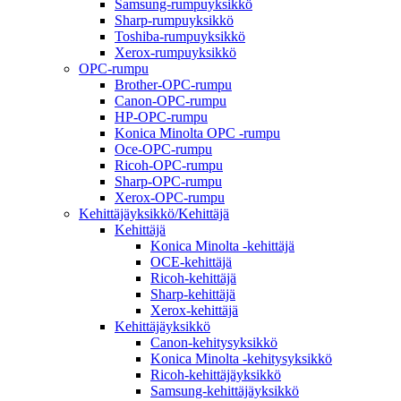
Samsung-rumpuyksikkö
Sharp-rumpuyksikkö
Toshiba-rumpuyksikkö
Xerox-rumpuyksikkö
OPC-rumpu
Brother-OPC-rumpu
Canon-OPC-rumpu
HP-OPC-rumpu
Konica Minolta OPC -rumpu
Oce-OPC-rumpu
Ricoh-OPC-rumpu
Sharp-OPC-rumpu
Xerox-OPC-rumpu
Kehittäjäyksikkö/Kehittäjä
Kehittäjä
Konica Minolta -kehittäjä
OCE-kehittäjä
Ricoh-kehittäjä
Sharp-kehittäjä
Xerox-kehittäjä
Kehittäjäyksikkö
Canon-kehitysyksikkö
Konica Minolta -kehitysyksikkö
Ricoh-kehittäjäyksikkö
Samsung-kehittäjäyksikkö