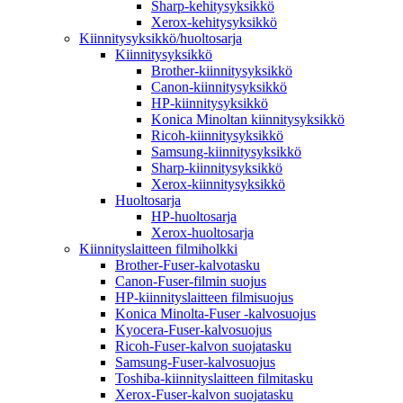
Sharp-kehitysyksikkö
Xerox-kehitysyksikkö
Kiinnitysyksikkö/huoltosarja
Kiinnitysyksikkö
Brother-kiinnitysyksikkö
Canon-kiinnitysyksikkö
HP-kiinnitysyksikkö
Konica Minoltan kiinnitysyksikkö
Ricoh-kiinnitysyksikkö
Samsung-kiinnitysyksikkö
Sharp-kiinnitysyksikkö
Xerox-kiinnitysyksikkö
Huoltosarja
HP-huoltosarja
Xerox-huoltosarja
Kiinnityslaitteen filmiholkki
Brother-Fuser-kalvotasku
Canon-Fuser-filmin suojus
HP-kiinnityslaitteen filmisuojus
Konica Minolta-Fuser -kalvosuojus
Kyocera-Fuser-kalvosuojus
Ricoh-Fuser-kalvon suojatasku
Samsung-Fuser-kalvosuojus
Toshiba-kiinnityslaitteen filmitasku
Xerox-Fuser-kalvon suojatasku