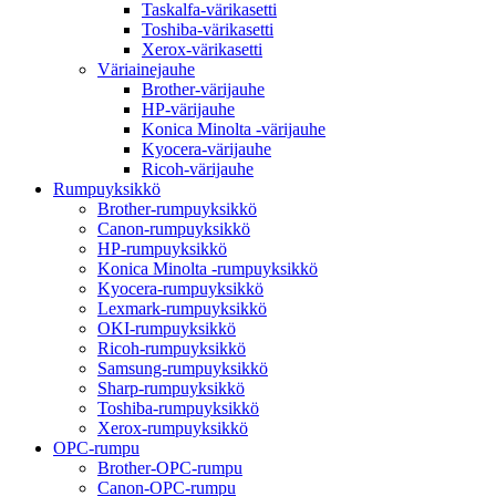
Taskalfa-värikasetti
Toshiba-värikasetti
Xerox-värikasetti
Väriainejauhe
Brother-värijauhe
HP-värijauhe
Konica Minolta -värijauhe
Kyocera-värijauhe
Ricoh-värijauhe
Rumpuyksikkö
Brother-rumpuyksikkö
Canon-rumpuyksikkö
HP-rumpuyksikkö
Konica Minolta -rumpuyksikkö
Kyocera-rumpuyksikkö
Lexmark-rumpuyksikkö
OKI-rumpuyksikkö
Ricoh-rumpuyksikkö
Samsung-rumpuyksikkö
Sharp-rumpuyksikkö
Toshiba-rumpuyksikkö
Xerox-rumpuyksikkö
OPC-rumpu
Brother-OPC-rumpu
Canon-OPC-rumpu