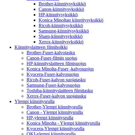
Brother-kiinnitysyksikkö
Canon-kiinnitysyksikkö
HP-kiinnitysyksikkö
Konica Minoltan kiinnitysyksikkö
Ricoh-kiinnitysyksikkö
Samsung-kiinnitysyksikkö
Sharp-kiinnitysyksikkö
Xerox-kiinnitysyksikkö
Kiinnityslaitteen filmiholkki
Brother-Fuser-kalvotasku
Canon-Fuser-filmin suojus
HP-kiinnityslaitteen filmisuojus
Konica Minolta-Fuser -kalvosuojus
Kyocera-Fuser-kalvosuojus
Ricoh-Fuser-kalvon suojatasku
Samsung-Fuser-kalvosuojus
Toshiba-kiinnityslaitteen filmitasku
Xerox-Fuser-kalvon suojatasku
Ylempi kiinnitysrulla
Brother-Ylempi kiinnitysrulla
Canon - Ylempi kiinnitysrulla
HP-ylempi kiinnitysrulla
Konica Minolta - Ylempi kiinnitysrulla
Kyocera-Ylempi kiinnitysrulla
OKI-ylempi kiinnitysrulla