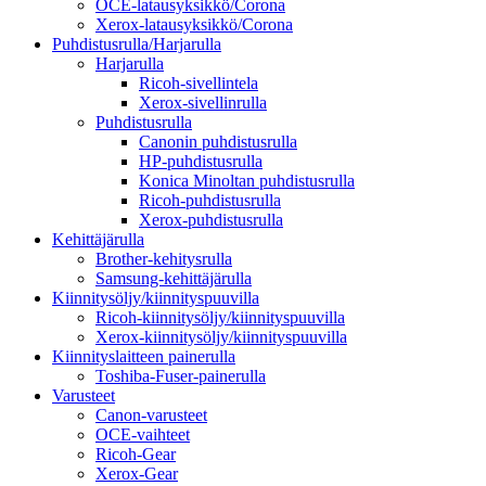
OCE-latausyksikkö/Corona
Xerox-latausyksikkö/Corona
Puhdistusrulla/Harjarulla
Harjarulla
Ricoh-sivellintela
Xerox-sivellinrulla
Puhdistusrulla
Canonin puhdistusrulla
HP-puhdistusrulla
Konica Minoltan puhdistusrulla
Ricoh-puhdistusrulla
Xerox-puhdistusrulla
Kehittäjärulla
Brother-kehitysrulla
Samsung-kehittäjärulla
Kiinnitysöljy/kiinnityspuuvilla
Ricoh-kiinnitysöljy/kiinnityspuuvilla
Xerox-kiinnitysöljy/kiinnityspuuvilla
Kiinnityslaitteen painerulla
Toshiba-Fuser-painerulla
Varusteet
Canon-varusteet
OCE-vaihteet
Ricoh-Gear
Xerox-Gear