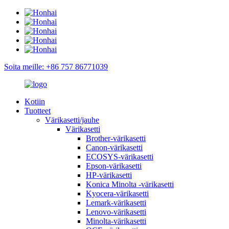
Soita meille: +86 757 86771039
Kotiin
Tuotteet
Värikasetti/jauhe
Värikasetti
Brother-värikasetti
Canon-värikasetti
ECOSYS-värikasetti
Epson-värikasetti
HP-värikasetti
Konica Minolta -värikasetti
Kyocera-värikasetti
Lemark-värikasetti
Lenovo-värikasetti
Minolta-värikasetti