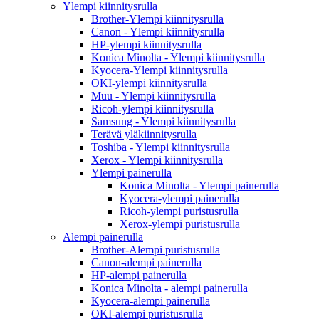
Ylempi kiinnitysrulla
Brother-Ylempi kiinnitysrulla
Canon - Ylempi kiinnitysrulla
HP-ylempi kiinnitysrulla
Konica Minolta - Ylempi kiinnitysrulla
Kyocera-Ylempi kiinnitysrulla
OKI-ylempi kiinnitysrulla
Muu - Ylempi kiinnitysrulla
Ricoh-ylempi kiinnitysrulla
Samsung - Ylempi kiinnitysrulla
Terävä yläkiinnitysrulla
Toshiba - Ylempi kiinnitysrulla
Xerox - Ylempi kiinnitysrulla
Ylempi painerulla
Konica Minolta - Ylempi painerulla
Kyocera-ylempi painerulla
Ricoh-ylempi puristusrulla
Xerox-ylempi puristusrulla
Alempi painerulla
Brother-Alempi puristusrulla
Canon-alempi painerulla
HP-alempi painerulla
Konica Minolta - alempi painerulla
Kyocera-alempi painerulla
OKI-alempi puristusrulla