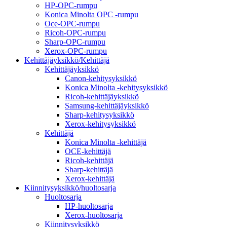
HP-OPC-rumpu
Konica Minolta OPC -rumpu
Oce-OPC-rumpu
Ricoh-OPC-rumpu
Sharp-OPC-rumpu
Xerox-OPC-rumpu
Kehittäjäyksikkö/Kehittäjä
Kehittäjäyksikkö
Canon-kehitysyksikkö
Konica Minolta -kehitysyksikkö
Ricoh-kehittäjäyksikkö
Samsung-kehittäjäyksikkö
Sharp-kehitysyksikkö
Xerox-kehitysyksikkö
Kehittäjä
Konica Minolta -kehittäjä
OCE-kehittäjä
Ricoh-kehittäjä
Sharp-kehittäjä
Xerox-kehittäjä
Kiinnitysyksikkö/huoltosarja
Huoltosarja
HP-huoltosarja
Xerox-huoltosarja
Kiinnitysyksikkö