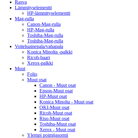
Rasva
Lämmityselementti
HP-lämmityselementti
Mag-rulla
Canon-Mag-rulla
HP-Mag-rulla
Toshiba-Mag-rulla
Toshiba-Mag-rulla
Voiteluainepala/vahapala
Konica Minolta -palkki
Ricoh-baari
Xerox-palkki
Muut
Folio
Muut osat
Canon - Muut osat
Epson-Muut osat
HP-Muut osat
Konica Minolta - Muut osat
OKI-Muut osat
Ricoh-Muut osat
Riso-Muut osat
Toshiba-Muut osat
Xerox - Muut osat
Ylempi poimijasormi