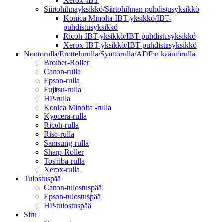
Xerox-IBT
Siirtohihnayksikkö/Siirtohihnan puhdistusyksikkö
Konica Minolta-IBT-yksikkö/IBT-
puhdistusyksikkö
Ricoh-IBT-yksikkö/IBT-puhdistusyksikkö
Xerox-IBT-yksikkö/IBT-puhdistusyksikkö
Noutorulla/Erottelurulla/Syöttörulla/ADF:n kääntörulla
Brother-Roller
Canon-rulla
Epson-rulla
Fujitsu-rulla
HP-rulla
Konica Minolta -rulla
Kyocera-rulla
Ricoh-rulla
Riso-rulla
Samsung-rulla
Sharp-Roller
Toshiba-rulla
Xerox-rulla
Tulostuspää
Canon-tulostuspää
Epson-tulostuspää
HP-tulostuspää
Siru