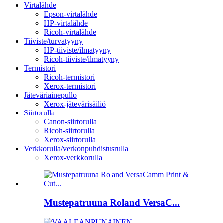
Virtalähde
Epson-virtalähde
HP-virtalähde
Ricoh-virtalähde
Tiiviste/turvatyyny
HP-tiiviste/ilmatyyny
Ricoh-tiiviste/ilmatyyny
Termistori
Ricoh-termistori
Xerox-termistori
Jäteväriainepullo
Xerox-jätevärisäiliö
Siirtorulla
Canon-siirtorulla
Ricoh-siirtorulla
Xerox-siirtorulla
Verkkorulla/verkonpuhdistusrulla
Xerox-verkkorulla
Mustepatruuna Roland VersaC...