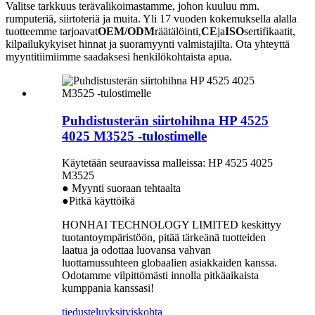
Valitse tarkkuus terävalikoimastamme, johon kuuluu mm.
rumputeriä, siirtoteriä ja muita. Yli 17 vuoden kokemuksella alalla
tuotteemme tarjoavat
OEM/ODM
räätälöinti,
CE
ja
ISO
sertifikaatit,
kilpailukykyiset hinnat ja suoramyynti valmistajilta. Ota yhteyttä
myyntitiimiimme saadaksesi henkilökohtaista apua.
Puhdistusterän siirtohihna HP 4525
4025 M3525 -tulostimelle
Käytetään seuraavissa malleissa: HP 4525 4025
M3525
● Myynti suoraan tehtaalta
●Pitkä käyttöikä
HONHAI TECHNOLOGY LIMITED keskittyy
tuotantoympäristöön, pitää tärkeänä tuotteiden
laatua ja odottaa luovansa vahvan
luottamussuhteen globaalien asiakkaiden kanssa.
Odotamme vilpittömästi innolla pitkäaikaista
kumppania kanssasi!
tiedustelu
yksityiskohta