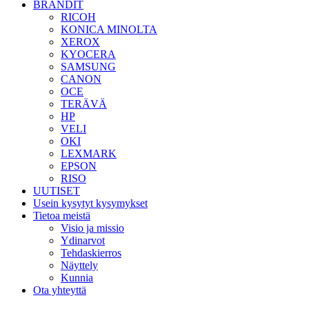
BRÄNDIT
RICOH
KONICA MINOLTA
XEROX
KYOCERA
SAMSUNG
CANON
OCE
TERÄVÄ
HP
VELI
OKI
LEXMARK
EPSON
RISO
UUTISET
Usein kysytyt kysymykset
Tietoa meistä
Visio ja missio
Ydinarvot
Tehdaskierros
Näyttely
Kunnia
Ota yhteyttä