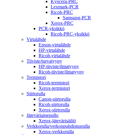
Kyocera-PRC
Lexmark-PCR
Ricoh-PRC
Samsung-PCR
Xerox-PRC
PCR-yksikkö
Ricoh-PRC-yksikkö
Virtalähde
Epson-virtalähde
HP-virtalähde
Ricoh-virtalähde
Tiiviste/turvatyyny
HP-tiiviste/ilmatyyny
Ricoh-tiiviste/ilmatyyny
Termistori
Ricoh-termistori
Xerox-termistori
Siirtorulla
Canon-siirtorulla
Ricoh-siirtorulla
Xerox-siirtorulla
Jäteväriainepullo
Xerox-jätevärisäiliö
Verkkorulla/verkonpuhdistusrulla
Xerox-verkkorulla