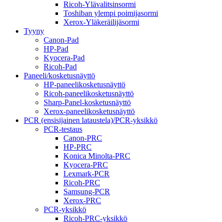
Ricoh-Ylävalitsinsormi
Toshiban ylempi poimijasormi
Xerox-Yläkeräilijäsormi
Tyyny
Canon-Pad
HP-Pad
Kyocera-Pad
Ricoh-Pad
Paneeli/kosketusnäyttö
HP-paneelikosketusnäyttö
Ricoh-paneelikosketusnäyttö
Sharp-Panel-kosketusnäyttö
Xerox-paneelikosketusnäyttö
PCR (ensisijainen lataustela)/PCR-yksikkö
PCR-testaus
Canon-PRC
HP-PRC
Konica Minolta-PRC
Kyocera-PRC
Lexmark-PCR
Ricoh-PRC
Samsung-PCR
Xerox-PRC
PCR-yksikkö
Ricoh-PRC-yksikkö