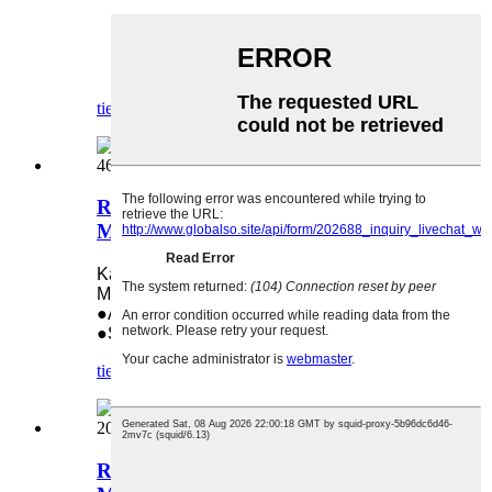
tiedustelu
yksityiskohta
Rummunpuhdistusterä Sharp MX
M363 364 465 500 565 -tulostimeen
Käytetään seuraavissa malleissa: Sharp
MX M363 364 465 500 565
●Alkuperäinen
●Suoramyynti tehtaalta
tiedustelu
yksityiskohta
Rummunpuhdistusterä Ricoh