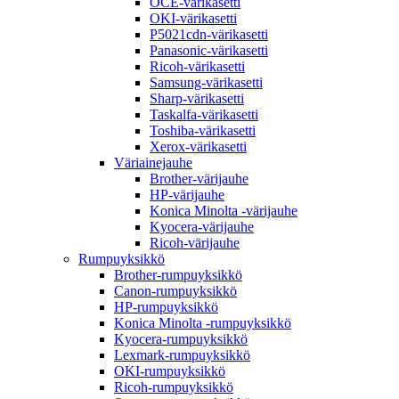
OCE-värikasetti
OKI-värikasetti
P5021cdn-värikasetti
Panasonic-värikasetti
Ricoh-värikasetti
Samsung-värikasetti
Sharp-värikasetti
Taskalfa-värikasetti
Toshiba-värikasetti
Xerox-värikasetti
Väriainejauhe
Brother-värijauhe
HP-värijauhe
Konica Minolta -värijauhe
Kyocera-värijauhe
Ricoh-värijauhe
Rumpuyksikkö
Brother-rumpuyksikkö
Canon-rumpuyksikkö
HP-rumpuyksikkö
Konica Minolta -rumpuyksikkö
Kyocera-rumpuyksikkö
Lexmark-rumpuyksikkö
OKI-rumpuyksikkö
Ricoh-rumpuyksikkö