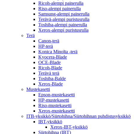
Ricoh-alempi painerulla
Riso-alempi painerulla
Samsung-alempi painerulla
Terävä-alempi puristusrulla
Toshiba-alempi painerulla
Xerox-alempi puristusrulla
Terä
Canon-terä
HP-terä
Konica Minolta -terä
Kyocera-Blade
OCE-Blade
Ricoh-Blade
Terävä terä
Toshiba-Balde
Xerox-Blade
Mustekasetti
Epson-mustekasetti
HP-mustekasetti
Riso-mustekasetti
Xerox-mustekasetti
ITB-yksikkö/Siirtohihna/Siirtohihnan puhdistusyksikkö
IBT-yksikkö
Xerox-IBT-yksikkö
Siirtohihna (IBT)