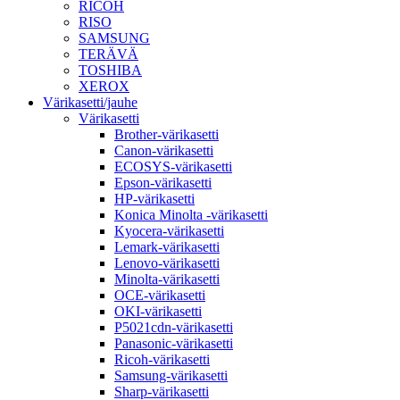
RICOH
RISO
SAMSUNG
TERÄVÄ
TOSHIBA
XEROX
Värikasetti/jauhe
Värikasetti
Brother-värikasetti
Canon-värikasetti
ECOSYS-värikasetti
Epson-värikasetti
HP-värikasetti
Konica Minolta -värikasetti
Kyocera-värikasetti
Lemark-värikasetti
Lenovo-värikasetti
Minolta-värikasetti
OCE-värikasetti
OKI-värikasetti
P5021cdn-värikasetti
Panasonic-värikasetti
Ricoh-värikasetti
Samsung-värikasetti
Sharp-värikasetti