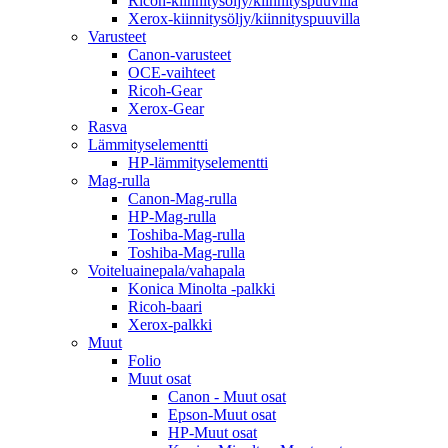
Ricoh-kiinnitysöljy/kiinnityspuuvilla
Xerox-kiinnitysöljy/kiinnityspuuvilla
Varusteet
Canon-varusteet
OCE-vaihteet
Ricoh-Gear
Xerox-Gear
Rasva
Lämmityselementti
HP-lämmityselementti
Mag-rulla
Canon-Mag-rulla
HP-Mag-rulla
Toshiba-Mag-rulla
Toshiba-Mag-rulla
Voiteluainepala/vahapala
Konica Minolta -palkki
Ricoh-baari
Xerox-palkki
Muut
Folio
Muut osat
Canon - Muut osat
Epson-Muut osat
HP-Muut osat