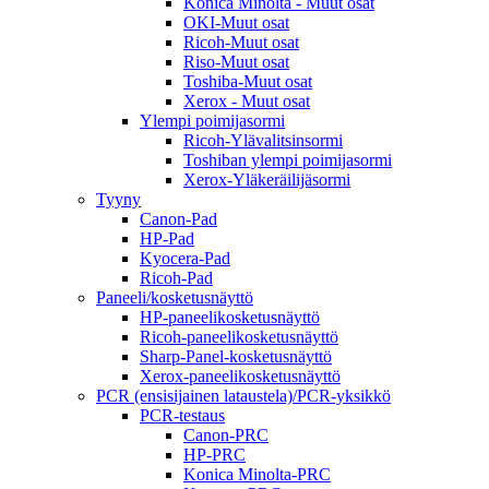
Konica Minolta - Muut osat
OKI-Muut osat
Ricoh-Muut osat
Riso-Muut osat
Toshiba-Muut osat
Xerox - Muut osat
Ylempi poimijasormi
Ricoh-Ylävalitsinsormi
Toshiban ylempi poimijasormi
Xerox-Yläkeräilijäsormi
Tyyny
Canon-Pad
HP-Pad
Kyocera-Pad
Ricoh-Pad
Paneeli/kosketusnäyttö
HP-paneelikosketusnäyttö
Ricoh-paneelikosketusnäyttö
Sharp-Panel-kosketusnäyttö
Xerox-paneelikosketusnäyttö
PCR (ensisijainen lataustela)/PCR-yksikkö
PCR-testaus
Canon-PRC
HP-PRC
Konica Minolta-PRC