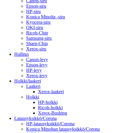
Canon-siru
Epson-siru
HP-siru
Konica Minolta -siru
Kyocera-siru
OKI-siru
Ricoh-Chip
Samsung-siru
Sharp-Chip
Xerox-siru
Hallitus
Canon-levy
Epson-levy
HP-levy
Xerox-levy
Holkki/laakeri
Laakeri
Xerox-laakeri
Holkki
HP-holkki
Ricoh-holkki
Xerox-Bushing
Latausyksikkö/Corona
HP-latausyksikkö/Corona
Konica Minoltan latausyksikkö/Corona