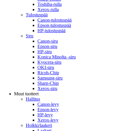
Toshiba-rulla
Xerox-rulla
Tulostuspää
Canon-tulostuspää
Epson-tulostuspää
HP-tulostuspää
Siru
Canon-siru
Epson-siru
HP-siru
Konica Minolta -siru
Kyocera-siru
OKI-siru
Ricoh-Chip
Samsung-siru
Sharp-Chip
Xerox-siru
Muut tuotteet
Hallitus
Canon-levy
Epson-levy
HP-levy
Xerox-levy
Holkki/laakeri
Laakeri