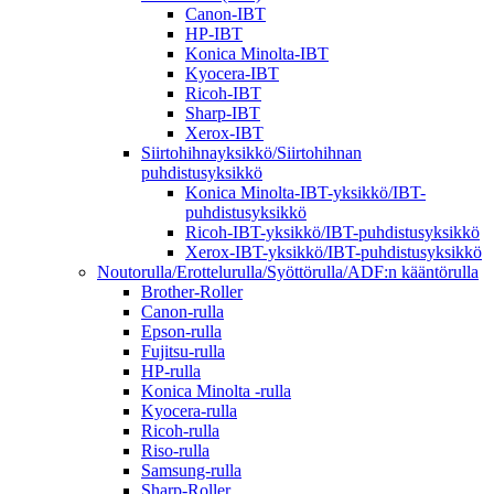
Canon-IBT
HP-IBT
Konica Minolta-IBT
Kyocera-IBT
Ricoh-IBT
Sharp-IBT
Xerox-IBT
Siirtohihnayksikkö/Siirtohihnan
puhdistusyksikkö
Konica Minolta-IBT-yksikkö/IBT-
puhdistusyksikkö
Ricoh-IBT-yksikkö/IBT-puhdistusyksikkö
Xerox-IBT-yksikkö/IBT-puhdistusyksikkö
Noutorulla/Erottelurulla/Syöttörulla/ADF:n kääntörulla
Brother-Roller
Canon-rulla
Epson-rulla
Fujitsu-rulla
HP-rulla
Konica Minolta -rulla
Kyocera-rulla
Ricoh-rulla
Riso-rulla
Samsung-rulla
Sharp-Roller