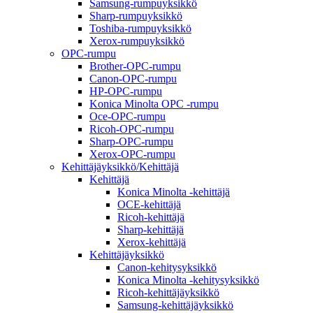
Samsung-rumpuyksikkö
Sharp-rumpuyksikkö
Toshiba-rumpuyksikkö
Xerox-rumpuyksikkö
OPC-rumpu
Brother-OPC-rumpu
Canon-OPC-rumpu
HP-OPC-rumpu
Konica Minolta OPC -rumpu
Oce-OPC-rumpu
Ricoh-OPC-rumpu
Sharp-OPC-rumpu
Xerox-OPC-rumpu
Kehittäjäyksikkö/Kehittäjä
Kehittäjä
Konica Minolta -kehittäjä
OCE-kehittäjä
Ricoh-kehittäjä
Sharp-kehittäjä
Xerox-kehittäjä
Kehittäjäyksikkö
Canon-kehitysyksikkö
Konica Minolta -kehitysyksikkö
Ricoh-kehittäjäyksikkö
Samsung-kehittäjäyksikkö