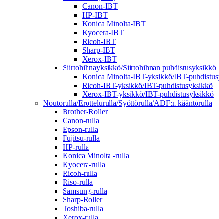
Canon-IBT
HP-IBT
Konica Minolta-IBT
Kyocera-IBT
Ricoh-IBT
Sharp-IBT
Xerox-IBT
Siirtohihnayksikkö/Siirtohihnan puhdistusyksikkö
Konica Minolta-IBT-yksikkö/IBT-puhdistus
Ricoh-IBT-yksikkö/IBT-puhdistusyksikkö
Xerox-IBT-yksikkö/IBT-puhdistusyksikkö
Noutorulla/Erottelurulla/Syöttörulla/ADF:n kääntörulla
Brother-Roller
Canon-rulla
Epson-rulla
Fujitsu-rulla
HP-rulla
Konica Minolta -rulla
Kyocera-rulla
Ricoh-rulla
Riso-rulla
Samsung-rulla
Sharp-Roller
Toshiba-rulla
Xerox-rulla