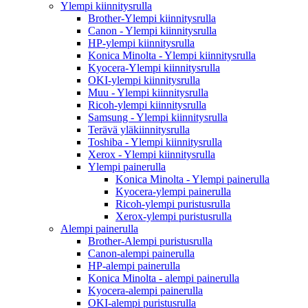
Ylempi kiinnitysrulla
Brother-Ylempi kiinnitysrulla
Canon - Ylempi kiinnitysrulla
HP-ylempi kiinnitysrulla
Konica Minolta - Ylempi kiinnitysrulla
Kyocera-Ylempi kiinnitysrulla
OKI-ylempi kiinnitysrulla
Muu - Ylempi kiinnitysrulla
Ricoh-ylempi kiinnitysrulla
Samsung - Ylempi kiinnitysrulla
Terävä yläkiinnitysrulla
Toshiba - Ylempi kiinnitysrulla
Xerox - Ylempi kiinnitysrulla
Ylempi painerulla
Konica Minolta - Ylempi painerulla
Kyocera-ylempi painerulla
Ricoh-ylempi puristusrulla
Xerox-ylempi puristusrulla
Alempi painerulla
Brother-Alempi puristusrulla
Canon-alempi painerulla
HP-alempi painerulla
Konica Minolta - alempi painerulla
Kyocera-alempi painerulla
OKI-alempi puristusrulla