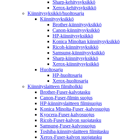
Sharp-kehitysyksikkö
Xerox-kehitysyksikkö
Kiinnitysyksikkö/huoltosarja
Kiinnitysyksikkö
Brother-kiinnitysyksikkö
Canon-kiinnitysyksikkö
HP-kiinnitysyksikkö
Konica Minoltan kiinnitysyksikkö
Ricoh-kiinnitysyksikkö
Samsung-kiinnitysyksikkö
Sharp-kiinnitysyksikkö
Xerox-kiinnitysyksikkö
Huoltosarja
HP-huoltosarja
Xerox-huoltosarja
Kiinnityslaitteen filmiholkki
Brother-Fuser-kalvotasku
Canon-Fuser-filmin suojus
HP-kiinnityslaitteen filmisuojus
Konica Minolta-Fuser -kalvosuojus
Kyocera-Fuser-kalvosuojus
Ricoh-Fuser-kalvon suojatasku
Samsung-Fuser-kalvosuojus
Toshiba-kiinnityslaitteen filmitasku
Xerox-Fuser-kalvon suojatasku