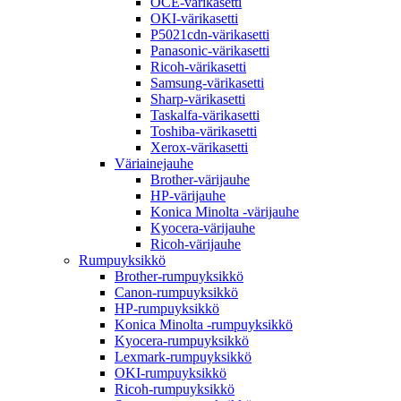
OCE-värikasetti
OKI-värikasetti
P5021cdn-värikasetti
Panasonic-värikasetti
Ricoh-värikasetti
Samsung-värikasetti
Sharp-värikasetti
Taskalfa-värikasetti
Toshiba-värikasetti
Xerox-värikasetti
Väriainejauhe
Brother-värijauhe
HP-värijauhe
Konica Minolta -värijauhe
Kyocera-värijauhe
Ricoh-värijauhe
Rumpuyksikkö
Brother-rumpuyksikkö
Canon-rumpuyksikkö
HP-rumpuyksikkö
Konica Minolta -rumpuyksikkö
Kyocera-rumpuyksikkö
Lexmark-rumpuyksikkö
OKI-rumpuyksikkö
Ricoh-rumpuyksikkö