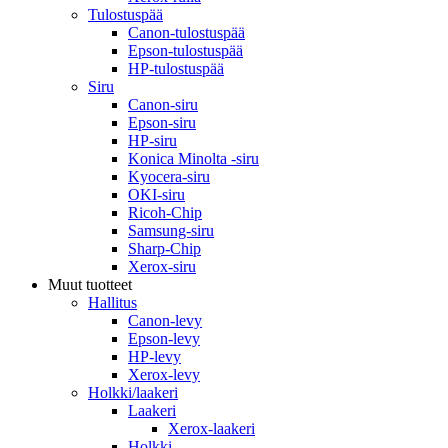
Tulostuspää
Canon-tulostuspää
Epson-tulostuspää
HP-tulostuspää
Siru
Canon-siru
Epson-siru
HP-siru
Konica Minolta -siru
Kyocera-siru
OKI-siru
Ricoh-Chip
Samsung-siru
Sharp-Chip
Xerox-siru
Muut tuotteet
Hallitus
Canon-levy
Epson-levy
HP-levy
Xerox-levy
Holkki/laakeri
Laakeri
Xerox-laakeri
Holkki