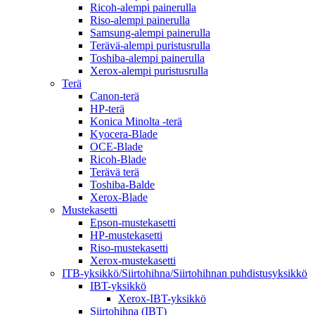
Ricoh-alempi painerulla
Riso-alempi painerulla
Samsung-alempi painerulla
Terävä-alempi puristusrulla
Toshiba-alempi painerulla
Xerox-alempi puristusrulla
Terä
Canon-terä
HP-terä
Konica Minolta -terä
Kyocera-Blade
OCE-Blade
Ricoh-Blade
Terävä terä
Toshiba-Balde
Xerox-Blade
Mustekasetti
Epson-mustekasetti
HP-mustekasetti
Riso-mustekasetti
Xerox-mustekasetti
ITB-yksikkö/Siirtohihna/Siirtohihnan puhdistusyksikkö
IBT-yksikkö
Xerox-IBT-yksikkö
Siirtohihna (IBT)