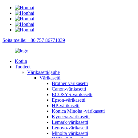
Soita meille: +86 757 86771039
Kotiin
Tuotteet
Värikasetti/jauhe
Värikasetti
Brother-värikasetti
Canon-värikasetti
ECOSYS-värikasetti
Epson-värikasetti
HP-värikasetti
Konica Minolta -värikasetti
Kyocera-värikasetti
Lemark-värikasetti
Lenovo-värikasetti
Minolta-värikasetti