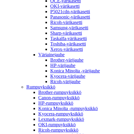
OCE-värikasetti
OKI-värikasetti
P5021cdn-värikasetti
Panasonic-värikasetti
Ricoh-värikasetti
Samsung-värikasetti
Sharp-värikasetti
Taskalfa-värikasetti
Toshiba-värikasetti
Xerox-värikasetti
Väriainejauhe
Brother-värijauhe
HP-värijauhe
Konica Minolta -värijauhe
Kyocera-värijauhe
Ricoh-värijauhe
Rumpuyksikkö
Brother-rumpuyksikkö
Canon-rumpuyksikkö
HP-rumpuyksikkö
Konica Minolta -rumpuyksikkö
Kyocera-rumpuyksikkö
Lexmark-rumpuyksikkö
OKI-rumpuyksikkö
Ricoh-rumpuyksikkö