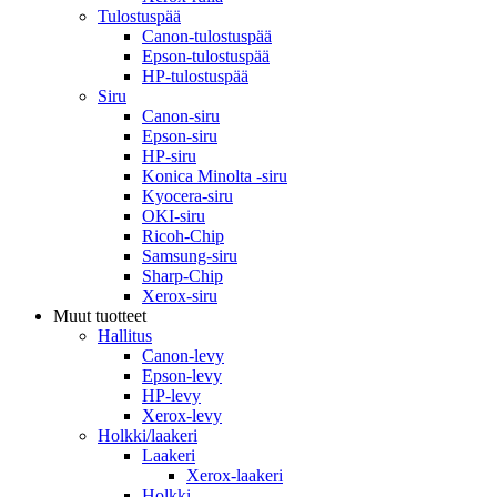
Tulostuspää
Canon-tulostuspää
Epson-tulostuspää
HP-tulostuspää
Siru
Canon-siru
Epson-siru
HP-siru
Konica Minolta -siru
Kyocera-siru
OKI-siru
Ricoh-Chip
Samsung-siru
Sharp-Chip
Xerox-siru
Muut tuotteet
Hallitus
Canon-levy
Epson-levy
HP-levy
Xerox-levy
Holkki/laakeri
Laakeri
Xerox-laakeri
Holkki