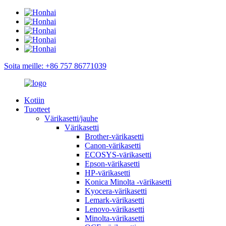
Soita meille: +86 757 86771039
Kotiin
Tuotteet
Värikasetti/jauhe
Värikasetti
Brother-värikasetti
Canon-värikasetti
ECOSYS-värikasetti
Epson-värikasetti
HP-värikasetti
Konica Minolta -värikasetti
Kyocera-värikasetti
Lemark-värikasetti
Lenovo-värikasetti
Minolta-värikasetti