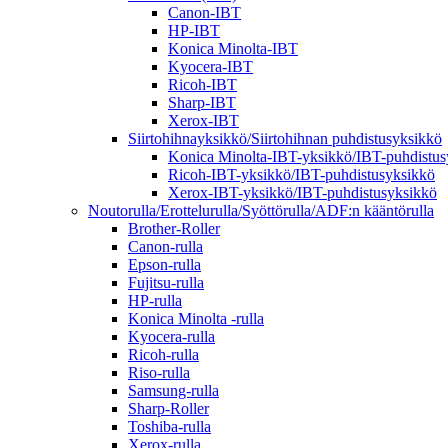
Canon-IBT
HP-IBT
Konica Minolta-IBT
Kyocera-IBT
Ricoh-IBT
Sharp-IBT
Xerox-IBT
Siirtohihnayksikkö/Siirtohihnan puhdistusyksikkö
Konica Minolta-IBT-yksikkö/IBT-puhdistus
Ricoh-IBT-yksikkö/IBT-puhdistusyksikkö
Xerox-IBT-yksikkö/IBT-puhdistusyksikkö
Noutorulla/Erottelurulla/Syöttörulla/ADF:n kääntörulla
Brother-Roller
Canon-rulla
Epson-rulla
Fujitsu-rulla
HP-rulla
Konica Minolta -rulla
Kyocera-rulla
Ricoh-rulla
Riso-rulla
Samsung-rulla
Sharp-Roller
Toshiba-rulla
Xerox-rulla