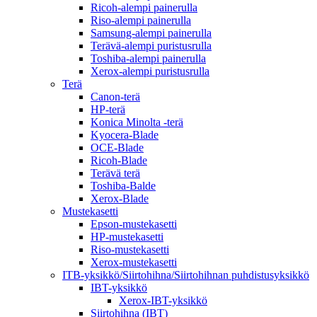
Ricoh-alempi painerulla
Riso-alempi painerulla
Samsung-alempi painerulla
Terävä-alempi puristusrulla
Toshiba-alempi painerulla
Xerox-alempi puristusrulla
Terä
Canon-terä
HP-terä
Konica Minolta -terä
Kyocera-Blade
OCE-Blade
Ricoh-Blade
Terävä terä
Toshiba-Balde
Xerox-Blade
Mustekasetti
Epson-mustekasetti
HP-mustekasetti
Riso-mustekasetti
Xerox-mustekasetti
ITB-yksikkö/Siirtohihna/Siirtohihnan puhdistusyksikkö
IBT-yksikkö
Xerox-IBT-yksikkö
Siirtohihna (IBT)