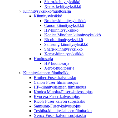
Sharp-kehitysyksikkö
Xerox-kehitysyksikkö
Kiinnitysyksikkö/huoltosarja
Kiinnitysyksikkö
Brother-kiinnitysyksikkö
Canon-kiinnitysyksikkö
HP-kiinnitysyksikkö
Konica Minoltan kiinnitysyksikkö
Ricoh-kiinnitysyksikkö
Samsung-kiinnitysyksikkö
Sharp-kiinnitysyksikkö
Xerox-kiinnitysyksikkö
Huoltosarja
HP-huoltosarja
Xerox-huoltosarja
Kiinnityslaitteen filmiholkki
Brother-Fuser-kalvotasku
Canon-Fuser-filmin suojus
HP-kiinnityslaitteen filmisuojus
Konica Minolta-Fuser -kalvosuojus
Kyocera-Fuser-kalvosuojus
Ricoh-Fuser-kalvon suojatasku
Samsung-Fuser-kalvosuojus
Toshiba-kiinnityslaitteen filmitasku
Xerox-Fuser-kalvon suojatasku