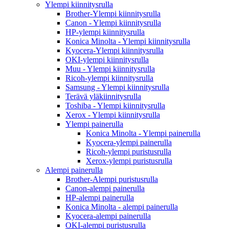
Ylempi kiinnitysrulla
Brother-Ylempi kiinnitysrulla
Canon - Ylempi kiinnitysrulla
HP-ylempi kiinnitysrulla
Konica Minolta - Ylempi kiinnitysrulla
Kyocera-Ylempi kiinnitysrulla
OKI-ylempi kiinnitysrulla
Muu - Ylempi kiinnitysrulla
Ricoh-ylempi kiinnitysrulla
Samsung - Ylempi kiinnitysrulla
Terävä yläkiinnitysrulla
Toshiba - Ylempi kiinnitysrulla
Xerox - Ylempi kiinnitysrulla
Ylempi painerulla
Konica Minolta - Ylempi painerulla
Kyocera-ylempi painerulla
Ricoh-ylempi puristusrulla
Xerox-ylempi puristusrulla
Alempi painerulla
Brother-Alempi puristusrulla
Canon-alempi painerulla
HP-alempi painerulla
Konica Minolta - alempi painerulla
Kyocera-alempi painerulla
OKI-alempi puristusrulla