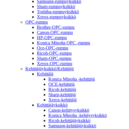
Samsung-rumpuyksikkö
Sharp-rumpuyksikkö
Toshiba-rumpuyksikkö
Xerox-rumpuyksikkö
OPC-rumpu
Brother-OPC-rumpu
Canon-OPC-rumpu
HP-OPC-rumpu
Konica Minolta OPC -rumpu
Oce-OPC-rumpu
Ricoh-OPC-rumpu
Sharp-OPC-rumpu
Xerox-OPC-rumpu
Kehittäjäyksikkö/Kehittäjä
Kehittäjä
Konica Minolta -kehittäjä
OCE-kehittäjä
Ricoh-kehittäjä
Sharp-kehittäjä
Xerox-kehittäjä
Kehittäjäyksikkö
Canon-kehitysyksikkö
Konica Minolta -kehitysyksikkö
Ricoh-kehittäjäyksikkö
Samsung-kehittäjäyksikkö