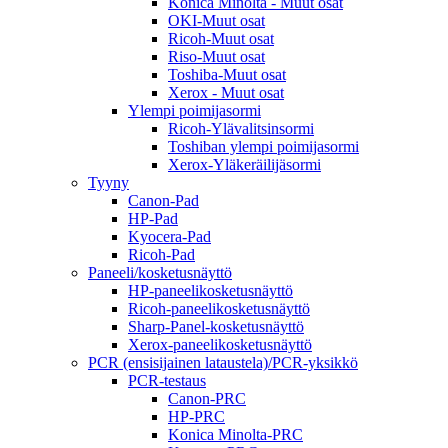
Konica Minolta - Muut osat
OKI-Muut osat
Ricoh-Muut osat
Riso-Muut osat
Toshiba-Muut osat
Xerox - Muut osat
Ylempi poimijasormi
Ricoh-Ylävalitsinsormi
Toshiban ylempi poimijasormi
Xerox-Yläkeräilijäsormi
Tyyny
Canon-Pad
HP-Pad
Kyocera-Pad
Ricoh-Pad
Paneeli/kosketusnäyttö
HP-paneelikosketusnäyttö
Ricoh-paneelikosketusnäyttö
Sharp-Panel-kosketusnäyttö
Xerox-paneelikosketusnäyttö
PCR (ensisijainen lataustela)/PCR-yksikkö
PCR-testaus
Canon-PRC
HP-PRC
Konica Minolta-PRC