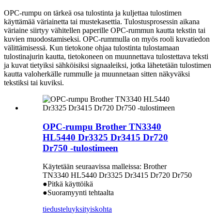
OPC-rumpu on tärkeä osa tulostinta ja kuljettaa tulostimen
käyttämää väriainetta tai mustekasettia. Tulostusprosessin aikana
väriaine siirtyy vähitellen paperille OPC-rummun kautta tekstin tai
kuvien muodostamiseksi. OPC-rummulla on myös rooli kuvatiedon
välittämisessä. Kun tietokone ohjaa tulostinta tulostamaan
tulostinajurin kautta, tietokoneen on muunnettava tulostettava teksti
ja kuvat tietyiksi sähköisiksi signaaleiksi, jotka lähetetään tulostimen
kautta valoherkälle rummulle ja muunnetaan sitten näkyväksi
tekstiksi tai kuviksi.
OPC-rumpu Brother TN3340
HL5440 Dr3325 Dr3415 Dr720
Dr750 -tulostimeen
Käytetään seuraavissa malleissa: Brother
TN3340 HL5440 Dr3325 Dr3415 Dr720 Dr750
●Pitkä käyttöikä
●Suoramyynti tehtaalta
tiedustelu
yksityiskohta