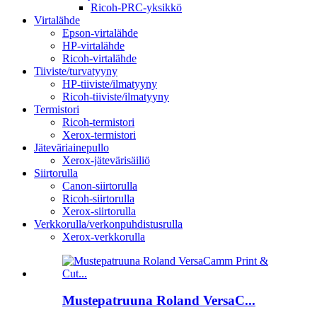
Ricoh-PRC-yksikkö
Virtalähde
Epson-virtalähde
HP-virtalähde
Ricoh-virtalähde
Tiiviste/turvatyyny
HP-tiiviste/ilmatyyny
Ricoh-tiiviste/ilmatyyny
Termistori
Ricoh-termistori
Xerox-termistori
Jäteväriainepullo
Xerox-jätevärisäiliö
Siirtorulla
Canon-siirtorulla
Ricoh-siirtorulla
Xerox-siirtorulla
Verkkorulla/verkonpuhdistusrulla
Xerox-verkkorulla
Mustepatruuna Roland VersaC...