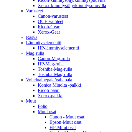
Ricoh-kiinnitysöljy/kiinnityspuuvilla
Xerox-kiinnitysöljy/kiinnityspuuvilla
Varusteet
Canon-varusteet
OCE-vaihteet
Ricoh-Gear
Xerox-Gear
Rasva
Lämmityselementti
HP-lämmityselementti
Mag-rulla
Canon-Mag-rulla
HP-Mag-rulla
Toshiba-Mag-rulla
Toshiba-Mag-rulla
Voiteluainepala/vahapala
Konica Minolta -palkki
Ricoh-baari
Xerox-palkki
Muut
Folio
Muut osat
Canon - Muut osat
Epson-Muut osat
HP-Muut osat