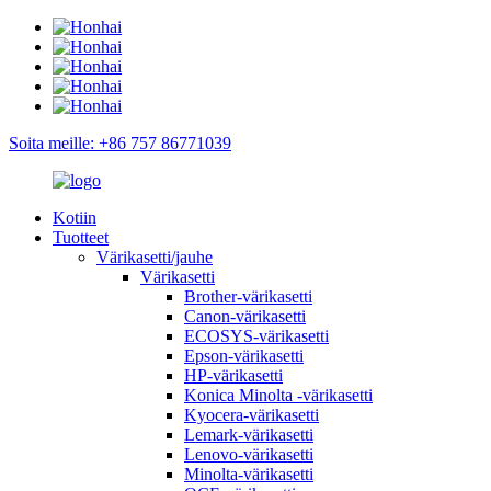
Soita meille: +86 757 86771039
Kotiin
Tuotteet
Värikasetti/jauhe
Värikasetti
Brother-värikasetti
Canon-värikasetti
ECOSYS-värikasetti
Epson-värikasetti
HP-värikasetti
Konica Minolta -värikasetti
Kyocera-värikasetti
Lemark-värikasetti
Lenovo-värikasetti
Minolta-värikasetti