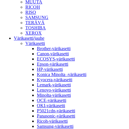
MUUTA
RICOH
RISO
SAMSUNG
TERÄVÄ
TOSHIBA
XEROX
Värikasetti/jauhe
Värikasetti
Brother-värikasetti
Canon-värikasetti
ECOSYS-värikasetti
Epson-värikasetti
HP-värikasetti
Konica Minolta -värikasetti
Kyocera-värikasetti
Lemark-värikasetti
Lenovo-värikasetti
Minolta-värikasetti
OCE-värikasetti
OKI-värikasetti
P5021cdn-värikasetti
Panasonic-värikasetti
Ricoh-värikasetti
Samsung-värikasetti