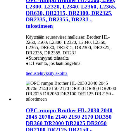
OPC-rumpu Brother HL-2260, 2560,
L2300, L2320, L2340, L2360, L2365,
DR630, DR2315, DR2300, DR2325,
DR2335, DR2355, DR23J -
tulostimeen
Käytetään seuraavissa malleissa: Brother HL-
2260, 2560, L2300, L2320, L2340, L2360,
L2365, DR630, DR2315, DR2300, DR2325,
DR2335, DR2355, DR23J
●Suoramyynti tehtaalta
●1:1 vaihto, jos laatuongelma
tiedustelu
yksityiskohta
OPC-rumpu Brother HL-2030 2040
2045 2070n 2140 2150 2170 DR350
DR360 DR2000 DR2025 DR2050
DR2100 DR2125 DR2150 -