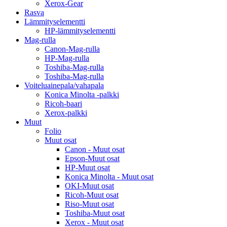
Xerox-Gear
Rasva
Lämmityselementti
HP-lämmityselementti
Mag-rulla
Canon-Mag-rulla
HP-Mag-rulla
Toshiba-Mag-rulla
Toshiba-Mag-rulla
Voiteluainepala/vahapala
Konica Minolta -palkki
Ricoh-baari
Xerox-palkki
Muut
Folio
Muut osat
Canon - Muut osat
Epson-Muut osat
HP-Muut osat
Konica Minolta - Muut osat
OKI-Muut osat
Ricoh-Muut osat
Riso-Muut osat
Toshiba-Muut osat
Xerox - Muut osat