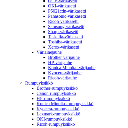
OCE-värikasetti
OKI-värikasetti
P5021cdn-värikasetti
Panasonic-värikasetti
Ricoh-värikasetti
Samsung-värikasetti
Sharp-värikasetti
Taskalfa-värikasetti
Toshiba-värikasetti
Xerox-värikasetti
Väriainejauhe
Brother-värijauhe
HP-värijauhe
Konica Minolta -värijauhe
Kyocera-värijauhe
Ricoh-värijauhe
Rumpuyksikkö
Brother-rumpuyksikkö
Canon-rumpuyksikkö
HP-rumpuyksikkö
Konica Minolta -rumpuyksikkö
Kyocera-rumpuyksikkö
Lexmark-rumpuyksikkö
OKI-rumpuyksikkö
Ricoh-rumpuyksikkö