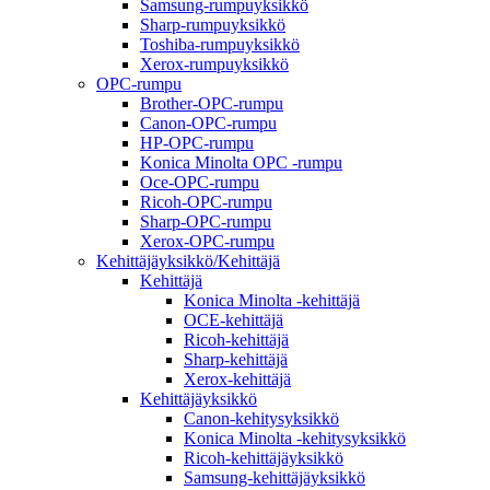
Samsung-rumpuyksikkö
Sharp-rumpuyksikkö
Toshiba-rumpuyksikkö
Xerox-rumpuyksikkö
OPC-rumpu
Brother-OPC-rumpu
Canon-OPC-rumpu
HP-OPC-rumpu
Konica Minolta OPC -rumpu
Oce-OPC-rumpu
Ricoh-OPC-rumpu
Sharp-OPC-rumpu
Xerox-OPC-rumpu
Kehittäjäyksikkö/Kehittäjä
Kehittäjä
Konica Minolta -kehittäjä
OCE-kehittäjä
Ricoh-kehittäjä
Sharp-kehittäjä
Xerox-kehittäjä
Kehittäjäyksikkö
Canon-kehitysyksikkö
Konica Minolta -kehitysyksikkö
Ricoh-kehittäjäyksikkö
Samsung-kehittäjäyksikkö