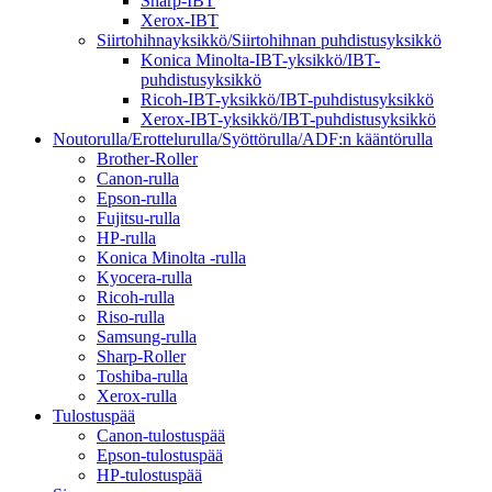
Sharp-IBT
Xerox-IBT
Siirtohihnayksikkö/Siirtohihnan puhdistusyksikkö
Konica Minolta-IBT-yksikkö/IBT-
puhdistusyksikkö
Ricoh-IBT-yksikkö/IBT-puhdistusyksikkö
Xerox-IBT-yksikkö/IBT-puhdistusyksikkö
Noutorulla/Erottelurulla/Syöttörulla/ADF:n kääntörulla
Brother-Roller
Canon-rulla
Epson-rulla
Fujitsu-rulla
HP-rulla
Konica Minolta -rulla
Kyocera-rulla
Ricoh-rulla
Riso-rulla
Samsung-rulla
Sharp-Roller
Toshiba-rulla
Xerox-rulla
Tulostuspää
Canon-tulostuspää
Epson-tulostuspää
HP-tulostuspää