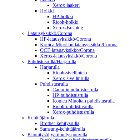
Xerox-laakeri
Holkki
HP-holkki
Ricoh-holkki
Xerox-Bushing
Latausyksikkö/Corona
HP-latausyksikkö/Corona
Konica Minoltan latausyksikkö/Corona
OCE-latausyksikkö/Corona
Xerox-latausyksikkö/Corona
Puhdistusrulla/Harjarulla
Harjarulla
Ricoh-sivellintela
Xerox-sivellinrulla
Puhdistusrulla
Canonin puhdistusrulla
HP-puhdistusrulla
Konica Minoltan puhdistusrulla
Ricoh-puhdistusrulla
Xerox-puhdistusrulla
Kehittäjärulla
Brother-kehitysrulla
Samsung-kehittäjärulla
Kiinnitysöljy/kiinnityspuuvilla