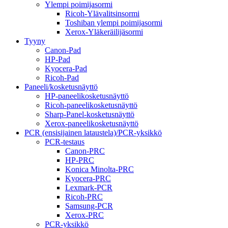
Ylempi poimijasormi
Ricoh-Ylävalitsinsormi
Toshiban ylempi poimijasormi
Xerox-Yläkeräilijäsormi
Tyyny
Canon-Pad
HP-Pad
Kyocera-Pad
Ricoh-Pad
Paneeli/kosketusnäyttö
HP-paneelikosketusnäyttö
Ricoh-paneelikosketusnäyttö
Sharp-Panel-kosketusnäyttö
Xerox-paneelikosketusnäyttö
PCR (ensisijainen lataustela)/PCR-yksikkö
PCR-testaus
Canon-PRC
HP-PRC
Konica Minolta-PRC
Kyocera-PRC
Lexmark-PCR
Ricoh-PRC
Samsung-PCR
Xerox-PRC
PCR-yksikkö