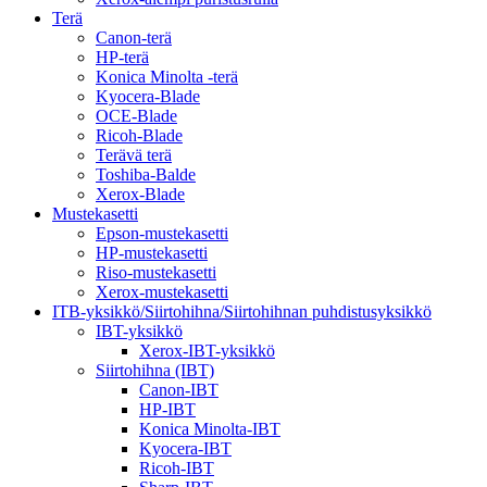
Terä
Canon-terä
HP-terä
Konica Minolta -terä
Kyocera-Blade
OCE-Blade
Ricoh-Blade
Terävä terä
Toshiba-Balde
Xerox-Blade
Mustekasetti
Epson-mustekasetti
HP-mustekasetti
Riso-mustekasetti
Xerox-mustekasetti
ITB-yksikkö/Siirtohihna/Siirtohihnan puhdistusyksikkö
IBT-yksikkö
Xerox-IBT-yksikkö
Siirtohihna (IBT)
Canon-IBT
HP-IBT
Konica Minolta-IBT
Kyocera-IBT
Ricoh-IBT