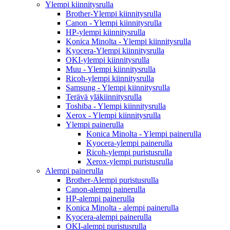
Ylempi kiinnitysrulla
Brother-Ylempi kiinnitysrulla
Canon - Ylempi kiinnitysrulla
HP-ylempi kiinnitysrulla
Konica Minolta - Ylempi kiinnitysrulla
Kyocera-Ylempi kiinnitysrulla
OKI-ylempi kiinnitysrulla
Muu - Ylempi kiinnitysrulla
Ricoh-ylempi kiinnitysrulla
Samsung - Ylempi kiinnitysrulla
Terävä yläkiinnitysrulla
Toshiba - Ylempi kiinnitysrulla
Xerox - Ylempi kiinnitysrulla
Ylempi painerulla
Konica Minolta - Ylempi painerulla
Kyocera-ylempi painerulla
Ricoh-ylempi puristusrulla
Xerox-ylempi puristusrulla
Alempi painerulla
Brother-Alempi puristusrulla
Canon-alempi painerulla
HP-alempi painerulla
Konica Minolta - alempi painerulla
Kyocera-alempi painerulla
OKI-alempi puristusrulla