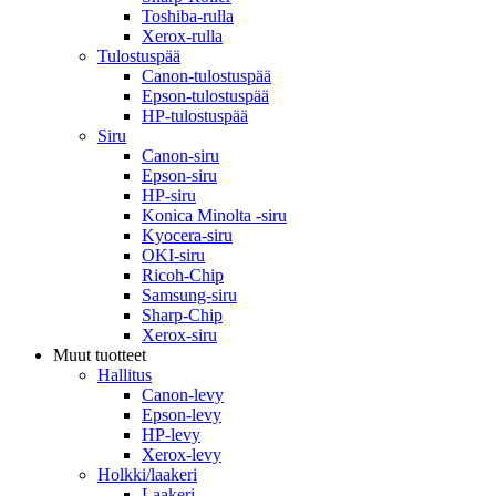
Toshiba-rulla
Xerox-rulla
Tulostuspää
Canon-tulostuspää
Epson-tulostuspää
HP-tulostuspää
Siru
Canon-siru
Epson-siru
HP-siru
Konica Minolta -siru
Kyocera-siru
OKI-siru
Ricoh-Chip
Samsung-siru
Sharp-Chip
Xerox-siru
Muut tuotteet
Hallitus
Canon-levy
Epson-levy
HP-levy
Xerox-levy
Holkki/laakeri
Laakeri