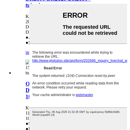
tulostimeen
Käytetään seuraavissa malleissa: Brother HL-
2030 2040 2045 2070n 2140 2150 2170 DR350
DR360 DR2000 DR2025 DR2050 DR2100
DR2125 DR2150
●Alkuperäinen
●Suoramyynti tehtaalta
tiedustelu
yksityiskohta
OPC-rumpu Brother HL-1110 1111
DCP-1510 1511 MFC-1810 Dr-1035
1000 TN1070 -tulostimeen
Käytetään seuraavissa malleissa: Brother HL-
1110 1111 DCP-1510 1511 MFC-1810 Dr-1035
1000 TN1070
●Suoramyynti tehtaalta
●Laadun takuu: 18 kuukautta