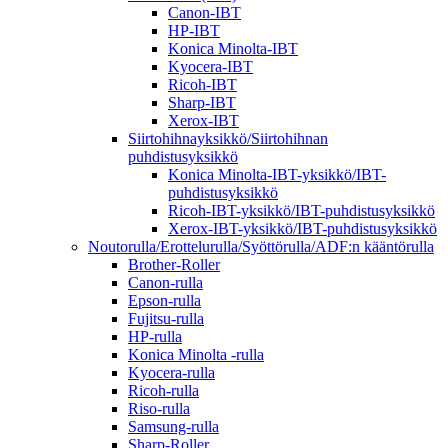
Canon-IBT
HP-IBT
Konica Minolta-IBT
Kyocera-IBT
Ricoh-IBT
Sharp-IBT
Xerox-IBT
Siirtohihnayksikkö/Siirtohihnan
puhdistusyksikkö
Konica Minolta-IBT-yksikkö/IBT-
puhdistusyksikkö
Ricoh-IBT-yksikkö/IBT-puhdistusyksikkö
Xerox-IBT-yksikkö/IBT-puhdistusyksikkö
Noutorulla/Erottelurulla/Syöttörulla/ADF:n kääntörulla
Brother-Roller
Canon-rulla
Epson-rulla
Fujitsu-rulla
HP-rulla
Konica Minolta -rulla
Kyocera-rulla
Ricoh-rulla
Riso-rulla
Samsung-rulla
Sharp-Roller