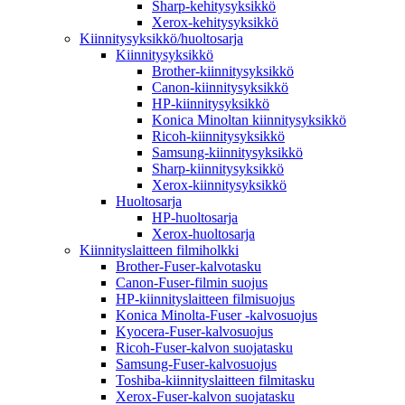
Sharp-kehitysyksikkö
Xerox-kehitysyksikkö
Kiinnitysyksikkö/huoltosarja
Kiinnitysyksikkö
Brother-kiinnitysyksikkö
Canon-kiinnitysyksikkö
HP-kiinnitysyksikkö
Konica Minoltan kiinnitysyksikkö
Ricoh-kiinnitysyksikkö
Samsung-kiinnitysyksikkö
Sharp-kiinnitysyksikkö
Xerox-kiinnitysyksikkö
Huoltosarja
HP-huoltosarja
Xerox-huoltosarja
Kiinnityslaitteen filmiholkki
Brother-Fuser-kalvotasku
Canon-Fuser-filmin suojus
HP-kiinnityslaitteen filmisuojus
Konica Minolta-Fuser -kalvosuojus
Kyocera-Fuser-kalvosuojus
Ricoh-Fuser-kalvon suojatasku
Samsung-Fuser-kalvosuojus
Toshiba-kiinnityslaitteen filmitasku
Xerox-Fuser-kalvon suojatasku