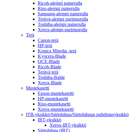
Ricoh-alempi painerulla
Riso-alempi painerulla
Samsung-alempi painerulla
Terävä-alempi puristusrulla
Toshiba-alempi painerulla
Xerox-alempi puristusrulla
Terä
Canon-terä
HP-terä
Konica Minolta -terä
Kyocera-Blade
OCE-Blade
Ricoh-Blade
Terävä terä
Toshiba-Balde
Xerox-Blade
Mustekasetti
Epson-mustekasetti
HP-mustekasetti
Riso-mustekasetti
Xerox-mustekasetti
ITB-yksikkö/Siirtohihna/Siirtohihnan puhdistusyksikkö
IBT-yksikkö
Xerox-IBT-yksikkö
Siirtohihna (IBT)