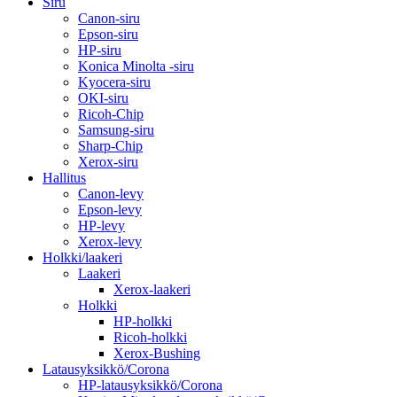
Siru
Canon-siru
Epson-siru
HP-siru
Konica Minolta -siru
Kyocera-siru
OKI-siru
Ricoh-Chip
Samsung-siru
Sharp-Chip
Xerox-siru
Hallitus
Canon-levy
Epson-levy
HP-levy
Xerox-levy
Holkki/laakeri
Laakeri
Xerox-laakeri
Holkki
HP-holkki
Ricoh-holkki
Xerox-Bushing
Latausyksikkö/Corona
HP-latausyksikkö/Corona