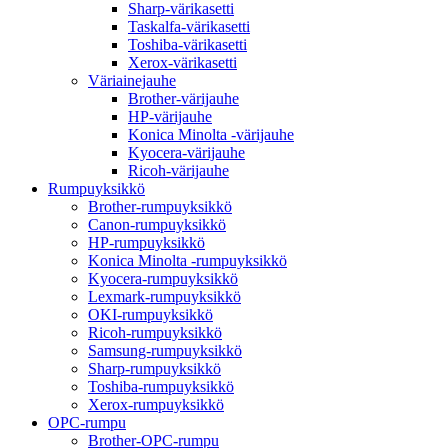
Sharp-värikasetti
Taskalfa-värikasetti
Toshiba-värikasetti
Xerox-värikasetti
Väriainejauhe
Brother-värijauhe
HP-värijauhe
Konica Minolta -värijauhe
Kyocera-värijauhe
Ricoh-värijauhe
Rumpuyksikkö
Brother-rumpuyksikkö
Canon-rumpuyksikkö
HP-rumpuyksikkö
Konica Minolta -rumpuyksikkö
Kyocera-rumpuyksikkö
Lexmark-rumpuyksikkö
OKI-rumpuyksikkö
Ricoh-rumpuyksikkö
Samsung-rumpuyksikkö
Sharp-rumpuyksikkö
Toshiba-rumpuyksikkö
Xerox-rumpuyksikkö
OPC-rumpu
Brother-OPC-rumpu