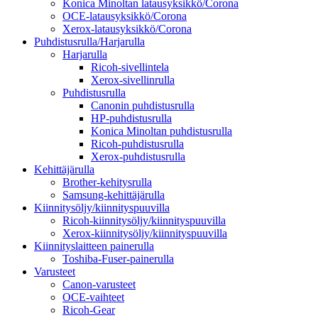
Konica Minoltan latausyksikkö/Corona
OCE-latausyksikkö/Corona
Xerox-latausyksikkö/Corona
Puhdistusrulla/Harjarulla
Harjarulla
Ricoh-sivellintela
Xerox-sivellinrulla
Puhdistusrulla
Canonin puhdistusrulla
HP-puhdistusrulla
Konica Minoltan puhdistusrulla
Ricoh-puhdistusrulla
Xerox-puhdistusrulla
Kehittäjärulla
Brother-kehitysrulla
Samsung-kehittäjärulla
Kiinnitysöljy/kiinnityspuuvilla
Ricoh-kiinnitysöljy/kiinnityspuuvilla
Xerox-kiinnitysöljy/kiinnityspuuvilla
Kiinnityslaitteen painerulla
Toshiba-Fuser-painerulla
Varusteet
Canon-varusteet
OCE-vaihteet
Ricoh-Gear