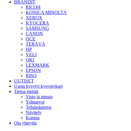
BRÄNDIT
RICOH
KONICA MINOLTA
XEROX
KYOCERA
SAMSUNG
CANON
OCE
TERÄVÄ
HP
VELI
OKI
LEXMARK
EPSON
RISO
UUTISET
Usein kysytyt kysymykset
Tietoa meistä
Visio ja missio
Ydinarvot
Tehdaskierros
Näyttely
Kunnia
Ota yhteyttä