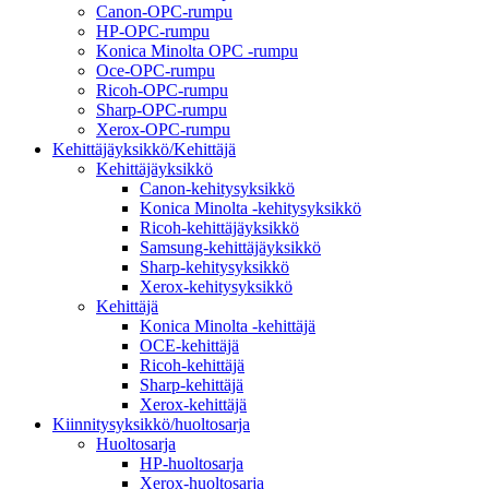
Canon-OPC-rumpu
HP-OPC-rumpu
Konica Minolta OPC -rumpu
Oce-OPC-rumpu
Ricoh-OPC-rumpu
Sharp-OPC-rumpu
Xerox-OPC-rumpu
Kehittäjäyksikkö/Kehittäjä
Kehittäjäyksikkö
Canon-kehitysyksikkö
Konica Minolta -kehitysyksikkö
Ricoh-kehittäjäyksikkö
Samsung-kehittäjäyksikkö
Sharp-kehitysyksikkö
Xerox-kehitysyksikkö
Kehittäjä
Konica Minolta -kehittäjä
OCE-kehittäjä
Ricoh-kehittäjä
Sharp-kehittäjä
Xerox-kehittäjä
Kiinnitysyksikkö/huoltosarja
Huoltosarja
HP-huoltosarja
Xerox-huoltosarja