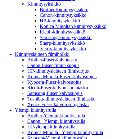
Kiinnitysyksikkö
Brother-kiinnitysyksikkö
Canon-kiinnitysyksikkö
HP-kiinnitysyksikkö
Konica Minoltan kiinnitysyksikkö
Ricoh-kiinnitysyksikkö
Samsung-kiinnitysyksikkö
Sharp-kiinnitysyksikkö
Xerox-kiinnitysyksikkö
Kiinnityslaitteen filmiholkki
Brother-Fuser-kalvotasku
Canon-Fuser-filmin suojus
HP-kiinnityslaitteen filmisuojus
Konica Minolta-Fuser -kalvosuojus
Kyocera-Fuser-kalvosuojus
Ricoh-Fuser-kalvon suojatasku
Samsung-Fuser-kalvosuojus
Toshiba-kiinnityslaitteen filmitasku
Xerox-Fuser-kalvon suojatasku
Ylempi kiinnitysrulla
Brother-Ylempi kiinnitysrulla
Canon - Ylempi kiinnitysrulla
HP-ylempi kiinnitysrulla
Konica Minolta - Ylempi kiinnitysrulla
Kyocera-Ylempi kiinnitysrulla