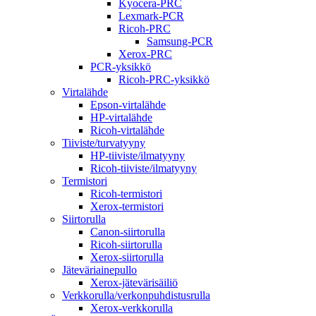
Kyocera-PRC
Lexmark-PCR
Ricoh-PRC
Samsung-PCR
Xerox-PRC
PCR-yksikkö
Ricoh-PRC-yksikkö
Virtalähde
Epson-virtalähde
HP-virtalähde
Ricoh-virtalähde
Tiiviste/turvatyyny
HP-tiiviste/ilmatyyny
Ricoh-tiiviste/ilmatyyny
Termistori
Ricoh-termistori
Xerox-termistori
Siirtorulla
Canon-siirtorulla
Ricoh-siirtorulla
Xerox-siirtorulla
Jäteväriainepullo
Xerox-jätevärisäiliö
Verkkorulla/verkonpuhdistusrulla
Xerox-verkkorulla