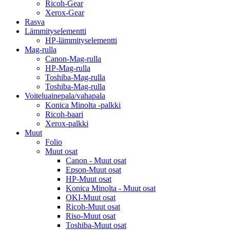
Ricoh-Gear
Xerox-Gear
Rasva
Lämmityselementti
HP-lämmityselementti
Mag-rulla
Canon-Mag-rulla
HP-Mag-rulla
Toshiba-Mag-rulla
Toshiba-Mag-rulla
Voiteluainepala/vahapala
Konica Minolta -palkki
Ricoh-baari
Xerox-palkki
Muut
Folio
Muut osat
Canon - Muut osat
Epson-Muut osat
HP-Muut osat
Konica Minolta - Muut osat
OKI-Muut osat
Ricoh-Muut osat
Riso-Muut osat
Toshiba-Muut osat