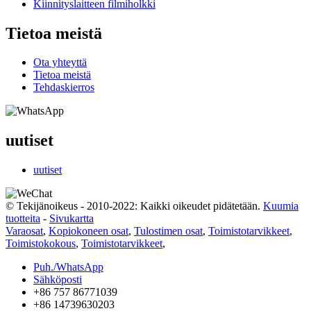
Kiinnityslaitteen filmiholkki
Tietoa meistä
Ota yhteyttä
Tietoa meistä
Tehdaskierros
uutiset
uutiset
© Tekijänoikeus - 2010-2022: Kaikki oikeudet pidätetään.
Kuumia
tuotteita
-
Sivukartta
Varaosat
,
Kopiokoneen osat
,
Tulostimen osat
,
Toimistotarvikkeet
,
Toimistokokous
,
Toimistotarvikkeet
,
Puh./WhatsApp
Sähköposti
+86 757 86771039
+86 14739630203