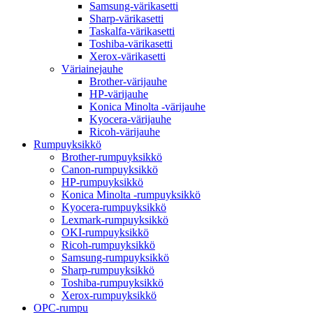
Samsung-värikasetti
Sharp-värikasetti
Taskalfa-värikasetti
Toshiba-värikasetti
Xerox-värikasetti
Väriainejauhe
Brother-värijauhe
HP-värijauhe
Konica Minolta -värijauhe
Kyocera-värijauhe
Ricoh-värijauhe
Rumpuyksikkö
Brother-rumpuyksikkö
Canon-rumpuyksikkö
HP-rumpuyksikkö
Konica Minolta -rumpuyksikkö
Kyocera-rumpuyksikkö
Lexmark-rumpuyksikkö
OKI-rumpuyksikkö
Ricoh-rumpuyksikkö
Samsung-rumpuyksikkö
Sharp-rumpuyksikkö
Toshiba-rumpuyksikkö
Xerox-rumpuyksikkö
OPC-rumpu