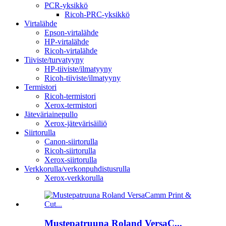
PCR-yksikkö
Ricoh-PRC-yksikkö
Virtalähde
Epson-virtalähde
HP-virtalähde
Ricoh-virtalähde
Tiiviste/turvatyyny
HP-tiiviste/ilmatyyny
Ricoh-tiiviste/ilmatyyny
Termistori
Ricoh-termistori
Xerox-termistori
Jäteväriainepullo
Xerox-jätevärisäiliö
Siirtorulla
Canon-siirtorulla
Ricoh-siirtorulla
Xerox-siirtorulla
Verkkorulla/verkonpuhdistusrulla
Xerox-verkkorulla
Mustepatruuna Roland VersaC...