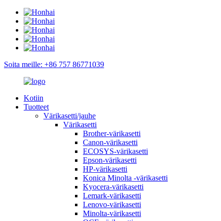
Soita meille: +86 757 86771039
Kotiin
Tuotteet
Värikasetti/jauhe
Värikasetti
Brother-värikasetti
Canon-värikasetti
ECOSYS-värikasetti
Epson-värikasetti
HP-värikasetti
Konica Minolta -värikasetti
Kyocera-värikasetti
Lemark-värikasetti
Lenovo-värikasetti
Minolta-värikasetti