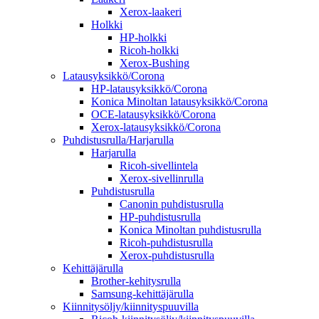
Xerox-laakeri
Holkki
HP-holkki
Ricoh-holkki
Xerox-Bushing
Latausyksikkö/Corona
HP-latausyksikkö/Corona
Konica Minoltan latausyksikkö/Corona
OCE-latausyksikkö/Corona
Xerox-latausyksikkö/Corona
Puhdistusrulla/Harjarulla
Harjarulla
Ricoh-sivellintela
Xerox-sivellinrulla
Puhdistusrulla
Canonin puhdistusrulla
HP-puhdistusrulla
Konica Minoltan puhdistusrulla
Ricoh-puhdistusrulla
Xerox-puhdistusrulla
Kehittäjärulla
Brother-kehitysrulla
Samsung-kehittäjärulla
Kiinnitysöljy/kiinnityspuuvilla