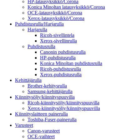
HP-latausyksikkö/Corona
Konica Minoltan latausyksikkö/Corona
OCE-latausyksikkö/Corona
Xerox-latausyksikkö/Corona
Puhdistusrulla/Harjarulla
Harjarulla
Ricoh-sivellintela
Xerox-sivellinrulla
Puhdistusrulla
Canonin puhdistusrulla
HP-puhdistusrulla
Konica Minoltan puhdistusrulla
Ricoh-puhdistusrulla
Xerox-puhdistusrulla
Kehittäjärulla
Brother-kehitysrulla
Samsung-kehittäjärulla
Kiinnitysöljy/kiinnityspuuvilla
Ricoh-kiinnitysöljy/kiinnityspuuvilla
Xerox-kiinnitysöljy/kiinnityspuuvilla
Kiinnityslaitteen painerulla
Toshiba-Fuser-painerulla
Varusteet
Canon-varusteet
OCE-vaihteet