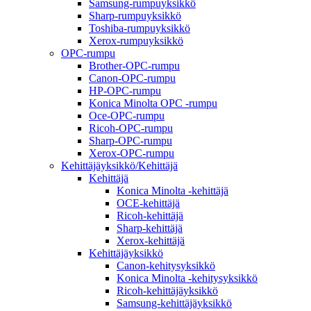
Samsung-rumpuyksikkö
Sharp-rumpuyksikkö
Toshiba-rumpuyksikkö
Xerox-rumpuyksikkö
OPC-rumpu
Brother-OPC-rumpu
Canon-OPC-rumpu
HP-OPC-rumpu
Konica Minolta OPC -rumpu
Oce-OPC-rumpu
Ricoh-OPC-rumpu
Sharp-OPC-rumpu
Xerox-OPC-rumpu
Kehittäjäyksikkö/Kehittäjä
Kehittäjä
Konica Minolta -kehittäjä
OCE-kehittäjä
Ricoh-kehittäjä
Sharp-kehittäjä
Xerox-kehittäjä
Kehittäjäyksikkö
Canon-kehitysyksikkö
Konica Minolta -kehitysyksikkö
Ricoh-kehittäjäyksikkö
Samsung-kehittäjäyksikkö