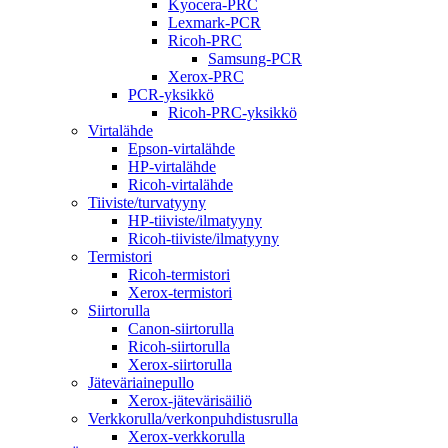
Kyocera-PRC
Lexmark-PCR
Ricoh-PRC
Samsung-PCR
Xerox-PRC
PCR-yksikkö
Ricoh-PRC-yksikkö
Virtalähde
Epson-virtalähde
HP-virtalähde
Ricoh-virtalähde
Tiiviste/turvatyyny
HP-tiiviste/ilmatyyny
Ricoh-tiiviste/ilmatyyny
Termistori
Ricoh-termistori
Xerox-termistori
Siirtorulla
Canon-siirtorulla
Ricoh-siirtorulla
Xerox-siirtorulla
Jäteväriainepullo
Xerox-jätevärisäiliö
Verkkorulla/verkonpuhdistusrulla
Xerox-verkkorulla