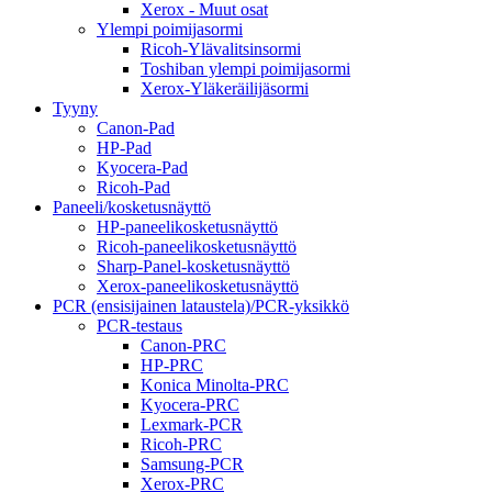
Xerox - Muut osat
Ylempi poimijasormi
Ricoh-Ylävalitsinsormi
Toshiban ylempi poimijasormi
Xerox-Yläkeräilijäsormi
Tyyny
Canon-Pad
HP-Pad
Kyocera-Pad
Ricoh-Pad
Paneeli/kosketusnäyttö
HP-paneelikosketusnäyttö
Ricoh-paneelikosketusnäyttö
Sharp-Panel-kosketusnäyttö
Xerox-paneelikosketusnäyttö
PCR (ensisijainen lataustela)/PCR-yksikkö
PCR-testaus
Canon-PRC
HP-PRC
Konica Minolta-PRC
Kyocera-PRC
Lexmark-PCR
Ricoh-PRC
Samsung-PCR
Xerox-PRC