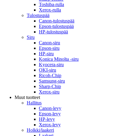
Toshiba-rulla
Xerox-rulla
Tulostuspää
Canon-tulostuspää
Epson-tulostuspää
HP-tulostuspää
Siru
Canon-siru
Epson-siru
HP-siru
Konica Minolta -siru
Kyocera-siru
OKI-siru
Ricoh-Chip
Samsung-siru
Sharp-Chip
Xerox-siru
Muut tuotteet
Hallitus
Canon-levy
Epson-levy
HP-levy
Xerox-levy
Holkki/laakeri
Laakeri