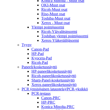
Konica Minolta - Muut osat
OKI-Muut osat
Ricoh-Muut osat
Riso-Muut osat
Toshiba-Muut osat
Xerox - Muut osat
Ylempi poimijasormi
Ricoh-Ylävalitsinsormi
Toshiban ylempi poimijasormi
Xerox-Yläkeräilijäsormi
Tyyny
Canon-Pad
HP-Pad
Kyocera-Pad
Ricoh-Pad
Paneeli/kosketusnäyttö
HP-paneelikosketusnäyttö
Ricoh-paneelikosketusnäyttö
Sharp-Panel-kosketusnäyttö
Xerox-paneelikosketusnäyttö
PCR (ensisijainen lataustela)/PCR-yksikkö
PCR-testaus
Canon-PRC
HP-PRC
Konica Minolta-PRC