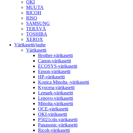
OKI
MUUTA
RICOH
RISO
SAMSUNG
TERÄVÄ
TOSHIBA
XEROX
Värikasetti/jauhe
Värikasetti
Brother-värikasetti
Canon-värikasetti
ECOSYS-värikasetti
Epson-värikasetti
HP-värikasetti
Konica Minolta -värikasetti
Kyocera-värikasetti
Lemark-värikasetti
Lenovo-värikasetti
Minolta-värikasetti
OCE-värikasetti
OKI-värikasetti
P5021cdn-värikasetti
Panasonic-värikasetti
Ricoh-värikasetti