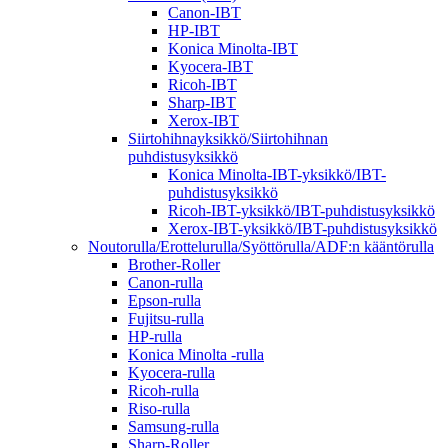
Canon-IBT
HP-IBT
Konica Minolta-IBT
Kyocera-IBT
Ricoh-IBT
Sharp-IBT
Xerox-IBT
Siirtohihnayksikkö/Siirtohihnan
puhdistusyksikkö
Konica Minolta-IBT-yksikkö/IBT-
puhdistusyksikkö
Ricoh-IBT-yksikkö/IBT-puhdistusyksikkö
Xerox-IBT-yksikkö/IBT-puhdistusyksikkö
Noutorulla/Erottelurulla/Syöttörulla/ADF:n kääntörulla
Brother-Roller
Canon-rulla
Epson-rulla
Fujitsu-rulla
HP-rulla
Konica Minolta -rulla
Kyocera-rulla
Ricoh-rulla
Riso-rulla
Samsung-rulla
Sharp-Roller