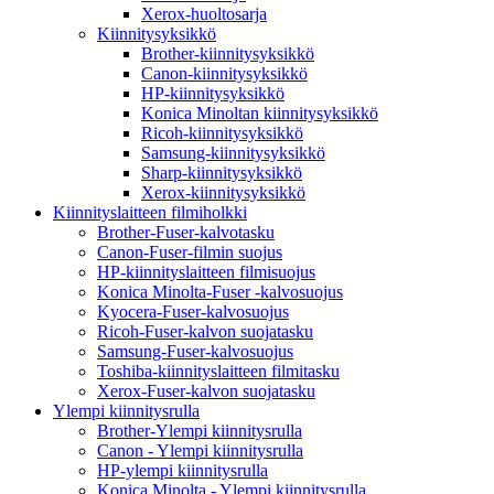
Xerox-huoltosarja
Kiinnitysyksikkö
Brother-kiinnitysyksikkö
Canon-kiinnitysyksikkö
HP-kiinnitysyksikkö
Konica Minoltan kiinnitysyksikkö
Ricoh-kiinnitysyksikkö
Samsung-kiinnitysyksikkö
Sharp-kiinnitysyksikkö
Xerox-kiinnitysyksikkö
Kiinnityslaitteen filmiholkki
Brother-Fuser-kalvotasku
Canon-Fuser-filmin suojus
HP-kiinnityslaitteen filmisuojus
Konica Minolta-Fuser -kalvosuojus
Kyocera-Fuser-kalvosuojus
Ricoh-Fuser-kalvon suojatasku
Samsung-Fuser-kalvosuojus
Toshiba-kiinnityslaitteen filmitasku
Xerox-Fuser-kalvon suojatasku
Ylempi kiinnitysrulla
Brother-Ylempi kiinnitysrulla
Canon - Ylempi kiinnitysrulla
HP-ylempi kiinnitysrulla
Konica Minolta - Ylempi kiinnitysrulla