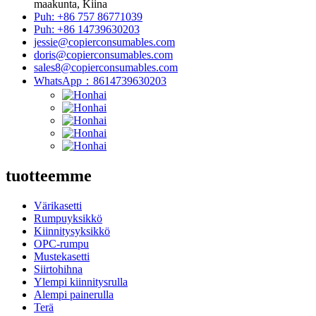
maakunta, Kiina
Puh: +86 757 86771039
Puh: +86 14739630203
jessie@copierconsumables.com
doris@copierconsumables.com
sales8@copierconsumables.com
WhatsApp：8614739630203
tuotteemme
Värikasetti
Rumpuyksikkö
Kiinnitysyksikkö
OPC-rumpu
Mustekasetti
Siirtohihna
Ylempi kiinnitysrulla
Alempi painerulla
Terä