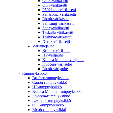
OCE-värikasetti
OKI-värikasetti
P5021cdn-värikasetti
Panasonic-värikasetti
Ricoh-värikasetti
Samsung-värikasetti
Sharp-värikasetti
Taskalfa-värikasetti
Toshiba-värikasetti
Xerox-värikasetti
Väriainejauhe
Brother-värijauhe
HP-värijauhe
Konica Minolta -värijauhe
Kyocera-värijauhe
Ricoh-värijauhe
Rumpuyksikkö
Brother-rumpuyksikkö
Canon-rumpuyksikkö
HP-rumpuyksikkö
Konica Minolta -rumpuyksikkö
Kyocera-rumpuyksikkö
Lexmark-rumpuyksikkö
OKI-rumpuyksikkö
Ricoh-rumpuyksikkö