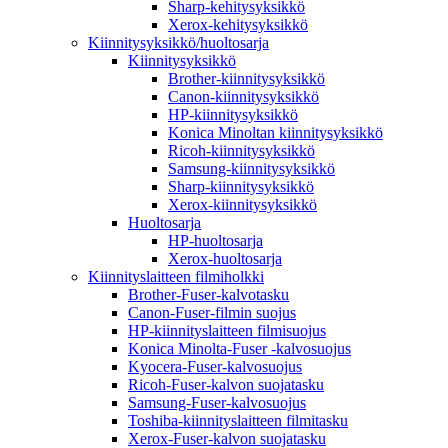
Sharp-kehitysyksikkö
Xerox-kehitysyksikkö
Kiinnitysyksikkö/huoltosarja
Kiinnitysyksikkö
Brother-kiinnitysyksikkö
Canon-kiinnitysyksikkö
HP-kiinnitysyksikkö
Konica Minoltan kiinnitysyksikkö
Ricoh-kiinnitysyksikkö
Samsung-kiinnitysyksikkö
Sharp-kiinnitysyksikkö
Xerox-kiinnitysyksikkö
Huoltosarja
HP-huoltosarja
Xerox-huoltosarja
Kiinnityslaitteen filmiholkki
Brother-Fuser-kalvotasku
Canon-Fuser-filmin suojus
HP-kiinnityslaitteen filmisuojus
Konica Minolta-Fuser -kalvosuojus
Kyocera-Fuser-kalvosuojus
Ricoh-Fuser-kalvon suojatasku
Samsung-Fuser-kalvosuojus
Toshiba-kiinnityslaitteen filmitasku
Xerox-Fuser-kalvon suojatasku