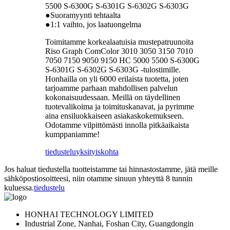
5500 S-6300G S-6301G S-6302G S-6303G
●Suoramyynti tehtaalta
●1:1 vaihto, jos laatuongelma
Toimitamme korkealaatuisia mustepatruunoita
Riso Graph ComColor 3010 3050 3150 7010
7050 7150 9050 9150 HC 5000 5500 S-6300G
S-6301G S-6302G S-6303G -tulostimille.
Honhailla on yli 6000 erilaista tuotetta, joten
tarjoamme parhaan mahdollisen palvelun
kokonaisuudessaan. Meillä on täydellinen
tuotevalikoima ja toimituskanavat, ja pyrimme
aina ensiluokkaiseen asiakaskokemukseen.
Odotamme vilpittömästi innolla pitkäaikaista
kumppaniamme!
tiedustelu
yksityiskohta
Jos haluat tiedustella tuotteistamme tai hinnastostamme, jätä meille
sähköpostiosoitteesi, niin otamme sinuun yhteyttä 8 tunnin
kuluessa.
tiedustelu
HONHAI TECHNOLOGY LIMITED
Industrial Zone, Nanhai, Foshan City, Guangdongin