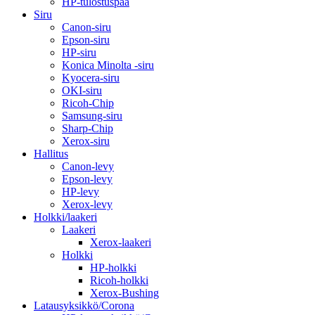
HP-tulostuspää
Siru
Canon-siru
Epson-siru
HP-siru
Konica Minolta -siru
Kyocera-siru
OKI-siru
Ricoh-Chip
Samsung-siru
Sharp-Chip
Xerox-siru
Hallitus
Canon-levy
Epson-levy
HP-levy
Xerox-levy
Holkki/laakeri
Laakeri
Xerox-laakeri
Holkki
HP-holkki
Ricoh-holkki
Xerox-Bushing
Latausyksikkö/Corona