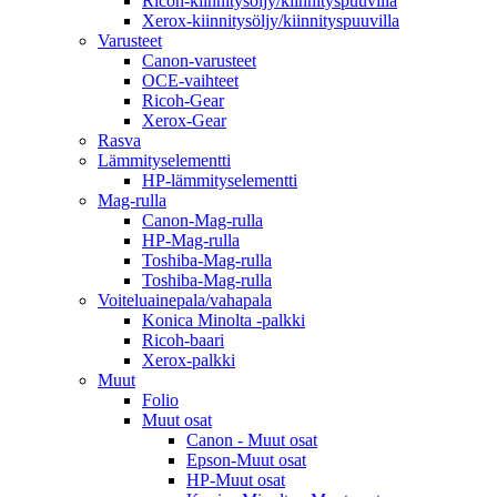
Ricoh-kiinnitysöljy/kiinnityspuuvilla
Xerox-kiinnitysöljy/kiinnityspuuvilla
Varusteet
Canon-varusteet
OCE-vaihteet
Ricoh-Gear
Xerox-Gear
Rasva
Lämmityselementti
HP-lämmityselementti
Mag-rulla
Canon-Mag-rulla
HP-Mag-rulla
Toshiba-Mag-rulla
Toshiba-Mag-rulla
Voiteluainepala/vahapala
Konica Minolta -palkki
Ricoh-baari
Xerox-palkki
Muut
Folio
Muut osat
Canon - Muut osat
Epson-Muut osat
HP-Muut osat