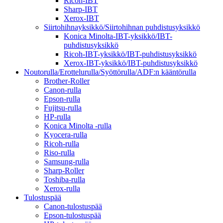
Ricoh-IBT
Sharp-IBT
Xerox-IBT
Siirtohihnayksikkö/Siirtohihnan puhdistusyksikkö
Konica Minolta-IBT-yksikkö/IBT-
puhdistusyksikkö
Ricoh-IBT-yksikkö/IBT-puhdistusyksikkö
Xerox-IBT-yksikkö/IBT-puhdistusyksikkö
Noutorulla/Erottelurulla/Syöttörulla/ADF:n kääntörulla
Brother-Roller
Canon-rulla
Epson-rulla
Fujitsu-rulla
HP-rulla
Konica Minolta -rulla
Kyocera-rulla
Ricoh-rulla
Riso-rulla
Samsung-rulla
Sharp-Roller
Toshiba-rulla
Xerox-rulla
Tulostuspää
Canon-tulostuspää
Epson-tulostuspää