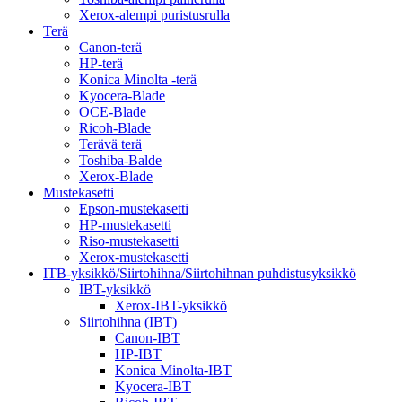
Xerox-alempi puristusrulla
Terä
Canon-terä
HP-terä
Konica Minolta -terä
Kyocera-Blade
OCE-Blade
Ricoh-Blade
Terävä terä
Toshiba-Balde
Xerox-Blade
Mustekasetti
Epson-mustekasetti
HP-mustekasetti
Riso-mustekasetti
Xerox-mustekasetti
ITB-yksikkö/Siirtohihna/Siirtohihnan puhdistusyksikkö
IBT-yksikkö
Xerox-IBT-yksikkö
Siirtohihna (IBT)
Canon-IBT
HP-IBT
Konica Minolta-IBT
Kyocera-IBT