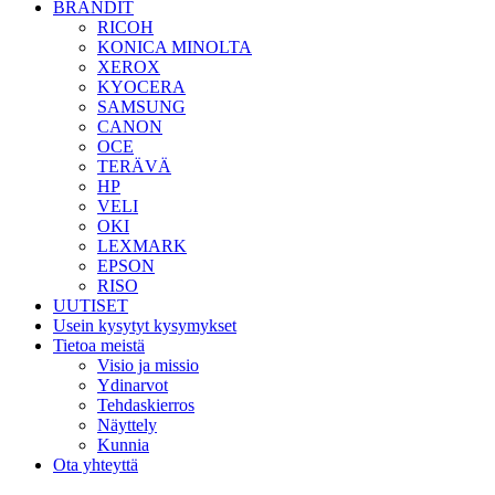
BRÄNDIT
RICOH
KONICA MINOLTA
XEROX
KYOCERA
SAMSUNG
CANON
OCE
TERÄVÄ
HP
VELI
OKI
LEXMARK
EPSON
RISO
UUTISET
Usein kysytyt kysymykset
Tietoa meistä
Visio ja missio
Ydinarvot
Tehdaskierros
Näyttely
Kunnia
Ota yhteyttä