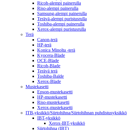
Ricoh-alempi painerulla
Riso-alempi painerulla
Samsung-alempi painerulla
Terävä-alempi puristusrulla
Toshiba-alempi painerulla
Xerox-alempi puristusrulla
Terä
Canon-terä
HP-terä
Konica Minolta -terä
Kyocera-Blade
OCE-Blade
Ricoh-Blade
Terävä terä
Toshiba-Balde
Xerox-Blade
Mustekasetti
Epson-mustekasetti
HP-mustekasetti
Riso-mustekasetti
Xerox-mustekasetti
ITB-yksikkö/Siirtohihna/Siirtohihnan puhdistusyksikkö
IBT-yksikkö
Xerox-IBT-yksikkö
Siirtohihna (IBT)