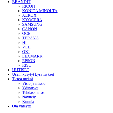
BRÄNDIT
RICOH
KONICA MINOLTA
XEROX
KYOCERA
SAMSUNG
CANON
OCE
TERÄVÄ
HP
VELI
OKI
LEXMARK
EPSON
RISO
UUTISET
Usein kysytyt kysymykset
Tietoa meistä
Visio ja missio
Ydinarvot
Tehdaskierros
Näyttely
Kunnia
Ota yhteyttä