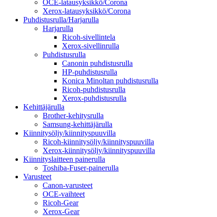
OCE-latausyksikkö/Corona
Xerox-latausyksikkö/Corona
Puhdistusrulla/Harjarulla
Harjarulla
Ricoh-sivellintela
Xerox-sivellinrulla
Puhdistusrulla
Canonin puhdistusrulla
HP-puhdistusrulla
Konica Minoltan puhdistusrulla
Ricoh-puhdistusrulla
Xerox-puhdistusrulla
Kehittäjärulla
Brother-kehitysrulla
Samsung-kehittäjärulla
Kiinnitysöljy/kiinnityspuuvilla
Ricoh-kiinnitysöljy/kiinnityspuuvilla
Xerox-kiinnitysöljy/kiinnityspuuvilla
Kiinnityslaitteen painerulla
Toshiba-Fuser-painerulla
Varusteet
Canon-varusteet
OCE-vaihteet
Ricoh-Gear
Xerox-Gear