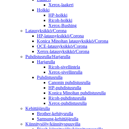
Xerox-laakeri
Holkki
HP-holkki
Ricoh-holkki
Xerox-Bushing
Latausyksikkö/Corona
HP-latausyksikkö/Corona
Konica Minoltan latausyksikkö/Corona
OCE-latausyksikkö/Corona
Xerox-latausyksikkö/Corona
Puhdistusrulla/Harjarulla
Harjarulla
Ricoh-sivellintela
Xerox-sivellinrulla
Puhdistusrulla
Canonin puhdistusrulla
HP-puhdistusrulla
Konica Minoltan puhdistusrulla
Ricoh-puhdistusrulla
Xerox-puhdistusrulla
Kehittäjärulla
Brother-kehitysrulla
Samsung-kehittäjärulla
Kiinnitysöljy/kiinnityspuuvilla