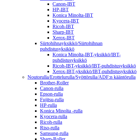
Canon-IBT
HP-IBT
Konica Minolta-IBT
Kyocera-IBT
Ricoh-IBT
Sharp-IBT
Xerox-IBT
Siirtohihnayksikkö/Siirtohihnan
puhdistusyksikkö
Konica Minolta-IBT-yksikkö/IBT-
puhdistusyksikkö
Ricoh-IBT-yksikkö/IBT-puhdistusyksikkö
Xerox-IBT-yksikkö/IBT-puhdistusyksikkö
Noutorulla/Erottelurulla/Syöttörulla/ADF:n kääntörulla
Brother-Roller
Canon-rulla
Epson-rulla
Fujitsu-rulla
HP-rulla
Konica Minolta -rulla
Kyocera-rulla
Ricoh-rulla
Riso-rulla
Samsung-rulla
Sharp-Roller