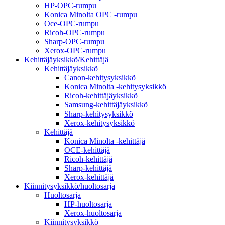
HP-OPC-rumpu
Konica Minolta OPC -rumpu
Oce-OPC-rumpu
Ricoh-OPC-rumpu
Sharp-OPC-rumpu
Xerox-OPC-rumpu
Kehittäjäyksikkö/Kehittäjä
Kehittäjäyksikkö
Canon-kehitysyksikkö
Konica Minolta -kehitysyksikkö
Ricoh-kehittäjäyksikkö
Samsung-kehittäjäyksikkö
Sharp-kehitysyksikkö
Xerox-kehitysyksikkö
Kehittäjä
Konica Minolta -kehittäjä
OCE-kehittäjä
Ricoh-kehittäjä
Sharp-kehittäjä
Xerox-kehittäjä
Kiinnitysyksikkö/huoltosarja
Huoltosarja
HP-huoltosarja
Xerox-huoltosarja
Kiinnitysyksikkö