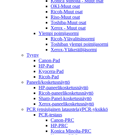
Konica Minolta - Muut osat
OKI-Muut osat
Ricoh-Muut osat
Riso-Muut osat
Toshiba-Muut osat
Xerox - Muut osat
Ylempi poimijasormi
Ricoh-Ylävalitsinsormi
Toshiban ylempi poimijasormi
Xerox-Yläkeräilijäsormi
Tyyny
Canon-Pad
HP-Pad
Kyocera-Pad
Ricoh-Pad
Paneeli/kosketusnäyttö
HP-paneelikosketusnäyttö
Ricoh-paneelikosketusnäyttö
Sharp-Panel-kosketusnäyttö
Xerox-paneelikosketusnäyttö
PCR (ensisijainen lataustela)/PCR-yksikkö
PCR-testaus
Canon-PRC
HP-PRC
Konica Minolta-PRC