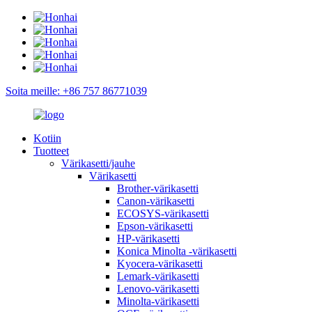
Soita meille: +86 757 86771039
Kotiin
Tuotteet
Värikasetti/jauhe
Värikasetti
Brother-värikasetti
Canon-värikasetti
ECOSYS-värikasetti
Epson-värikasetti
HP-värikasetti
Konica Minolta -värikasetti
Kyocera-värikasetti
Lemark-värikasetti
Lenovo-värikasetti
Minolta-värikasetti