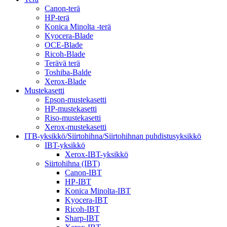
Canon-terä
HP-terä
Konica Minolta -terä
Kyocera-Blade
OCE-Blade
Ricoh-Blade
Terävä terä
Toshiba-Balde
Xerox-Blade
Mustekasetti
Epson-mustekasetti
HP-mustekasetti
Riso-mustekasetti
Xerox-mustekasetti
ITB-yksikkö/Siirtohihna/Siirtohihnan puhdistusyksikkö
IBT-yksikkö
Xerox-IBT-yksikkö
Siirtohihna (IBT)
Canon-IBT
HP-IBT
Konica Minolta-IBT
Kyocera-IBT
Ricoh-IBT
Sharp-IBT