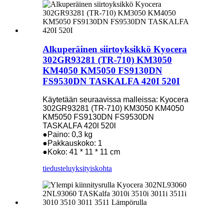
Alkuperäinen siirtoyksikkö Kyocera
302GR93281 (TR-710) KM3050
KM4050 KM5050 FS9130DN
FS9530DN TASKALFA 420I 520I
Käytetään seuraavissa malleissa: Kyocera
302GR93281 (TR-710) KM3050 KM4050
KM5050 FS9130DN FS9530DN
TASKALFA 420I 520I
●Paino: 0,3 kg
●Pakkauskoko: 1
●Koko: 41 * 11 * 11 cm
tiedustelu
yksityiskohta