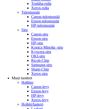
Toshiba-rulla
Xerox-rulla
Tulostuspää
Canon-tulostuspää
Epson-tulostuspää
HP-tulostuspää
Siru
Canon-siru
Epson-siru
HP-siru
Konica Minolta -siru
Kyocera-siru
OKI-siru
Ricoh-Chip
Samsung-siru
Sharp-Chip
Xerox-siru
Muut tuotteet
Hallitus
Canon-levy
Epson-levy
HP-levy
Xerox-levy
Holkki/laakeri
Laakeri