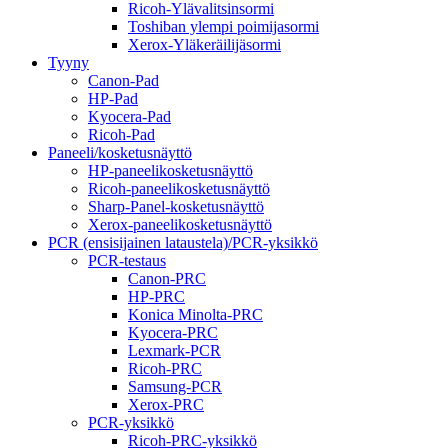
Ricoh-Ylävalitsinsormi
Toshiban ylempi poimijasormi
Xerox-Yläkeräilijäsormi
Tyyny
Canon-Pad
HP-Pad
Kyocera-Pad
Ricoh-Pad
Paneeli/kosketusnäyttö
HP-paneelikosketusnäyttö
Ricoh-paneelikosketusnäyttö
Sharp-Panel-kosketusnäyttö
Xerox-paneelikosketusnäyttö
PCR (ensisijainen lataustela)/PCR-yksikkö
PCR-testaus
Canon-PRC
HP-PRC
Konica Minolta-PRC
Kyocera-PRC
Lexmark-PCR
Ricoh-PRC
Samsung-PCR
Xerox-PRC
PCR-yksikkö
Ricoh-PRC-yksikkö