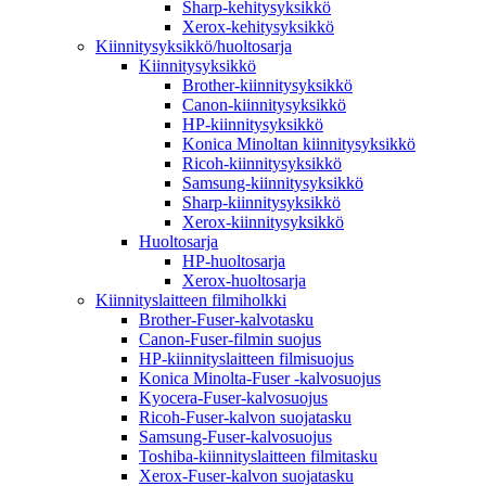
Sharp-kehitysyksikkö
Xerox-kehitysyksikkö
Kiinnitysyksikkö/huoltosarja
Kiinnitysyksikkö
Brother-kiinnitysyksikkö
Canon-kiinnitysyksikkö
HP-kiinnitysyksikkö
Konica Minoltan kiinnitysyksikkö
Ricoh-kiinnitysyksikkö
Samsung-kiinnitysyksikkö
Sharp-kiinnitysyksikkö
Xerox-kiinnitysyksikkö
Huoltosarja
HP-huoltosarja
Xerox-huoltosarja
Kiinnityslaitteen filmiholkki
Brother-Fuser-kalvotasku
Canon-Fuser-filmin suojus
HP-kiinnityslaitteen filmisuojus
Konica Minolta-Fuser -kalvosuojus
Kyocera-Fuser-kalvosuojus
Ricoh-Fuser-kalvon suojatasku
Samsung-Fuser-kalvosuojus
Toshiba-kiinnityslaitteen filmitasku
Xerox-Fuser-kalvon suojatasku