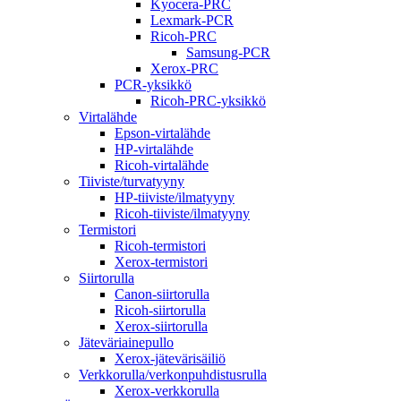
Kyocera-PRC
Lexmark-PCR
Ricoh-PRC
Samsung-PCR
Xerox-PRC
PCR-yksikkö
Ricoh-PRC-yksikkö
Virtalähde
Epson-virtalähde
HP-virtalähde
Ricoh-virtalähde
Tiiviste/turvatyyny
HP-tiiviste/ilmatyyny
Ricoh-tiiviste/ilmatyyny
Termistori
Ricoh-termistori
Xerox-termistori
Siirtorulla
Canon-siirtorulla
Ricoh-siirtorulla
Xerox-siirtorulla
Jäteväriainepullo
Xerox-jätevärisäiliö
Verkkorulla/verkonpuhdistusrulla
Xerox-verkkorulla