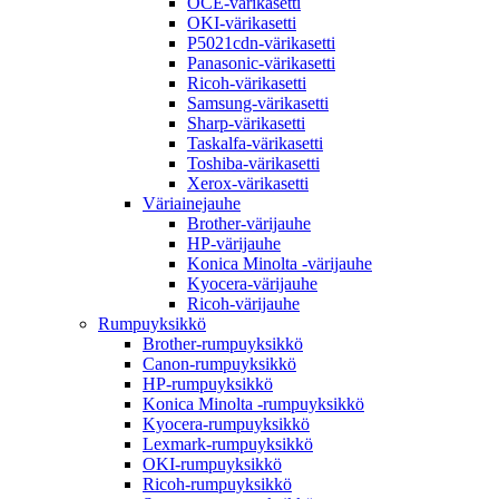
OCE-värikasetti
OKI-värikasetti
P5021cdn-värikasetti
Panasonic-värikasetti
Ricoh-värikasetti
Samsung-värikasetti
Sharp-värikasetti
Taskalfa-värikasetti
Toshiba-värikasetti
Xerox-värikasetti
Väriainejauhe
Brother-värijauhe
HP-värijauhe
Konica Minolta -värijauhe
Kyocera-värijauhe
Ricoh-värijauhe
Rumpuyksikkö
Brother-rumpuyksikkö
Canon-rumpuyksikkö
HP-rumpuyksikkö
Konica Minolta -rumpuyksikkö
Kyocera-rumpuyksikkö
Lexmark-rumpuyksikkö
OKI-rumpuyksikkö
Ricoh-rumpuyksikkö