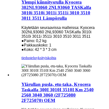
Ylempi kiinnitysrulla Kyocera
302NL93060 2NL93060 TASKalfa
3010i 3510i 3011i 3511i 3010 3510
3011 3511 Lämpörulla
Käytetään seuraavissa malleissa: Kyocera
302NL93060 2NL93060 TASKalfa 3010i
3510i 3011i 3511i 3010 3510 3011 3511
●Paino: 0,2 kg
●Pakkauskoko: 1
●Koko: 42 * 3 * 3 cm
tiedustelu
yksityiskohta
Ylärullan pusla, etu-taka, Kyocera
Taskalfa 300I 3010I 3510I Km 2540
2560 3040 3060 (2F725080
2F725070) OEM