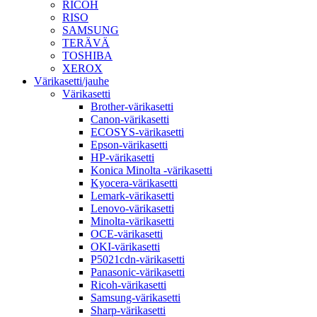
RICOH
RISO
SAMSUNG
TERÄVÄ
TOSHIBA
XEROX
Värikasetti/jauhe
Värikasetti
Brother-värikasetti
Canon-värikasetti
ECOSYS-värikasetti
Epson-värikasetti
HP-värikasetti
Konica Minolta -värikasetti
Kyocera-värikasetti
Lemark-värikasetti
Lenovo-värikasetti
Minolta-värikasetti
OCE-värikasetti
OKI-värikasetti
P5021cdn-värikasetti
Panasonic-värikasetti
Ricoh-värikasetti
Samsung-värikasetti
Sharp-värikasetti