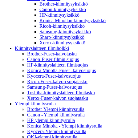
Brother-kiinnitysyksikkö
Canon-kiinnitysyksikkö
HP-kiinnitysyksikkö
Konica Minoltan kiinnitysyksikkö
Ricoh-kiinnitysyksikkö
Samsung-kiinnitysyksikkö
Sharp-kiinnitysyksikkö
Xerox-kiinnitysyksikkö
Kiinnityslaitteen filmiholkki
Brother-Fuser-kalvotasku
Canon-Fuser-filmin suojus
HP-kiinnityslaitteen filmisuojus
Konica Minolta-Fuser -kalvosuojus
Kyocera-Fuser-kalvosuojus
Ricoh-Fuser-kalvon suojatasku
Samsung-Fuser-kalvosuojus
Toshiba-kiinnityslaitteen filmitasku
Xerox-Fuser-kalvon suojatasku
Ylempi kiinnitysrulla
Brother-Ylempi kiinnitysrulla
Canon - Ylempi kiinnitysrulla
HP-ylempi kiinnitysrulla
Konica Minolta - Ylempi kiinnitysrulla
Kyocera-Ylempi kiinnitysrulla
OKI-ylempi kiinnitysrulla