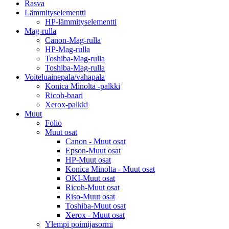
Rasva
Lämmityselementti
HP-lämmityselementti
Mag-rulla
Canon-Mag-rulla
HP-Mag-rulla
Toshiba-Mag-rulla
Toshiba-Mag-rulla
Voiteluainepala/vahapala
Konica Minolta -palkki
Ricoh-baari
Xerox-palkki
Muut
Folio
Muut osat
Canon - Muut osat
Epson-Muut osat
HP-Muut osat
Konica Minolta - Muut osat
OKI-Muut osat
Ricoh-Muut osat
Riso-Muut osat
Toshiba-Muut osat
Xerox - Muut osat
Ylempi poimijasormi