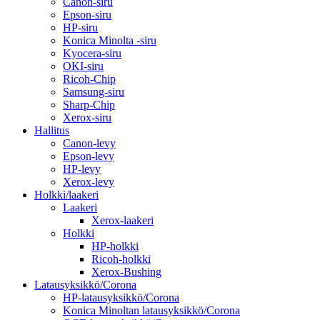
Canon-siru
Epson-siru
HP-siru
Konica Minolta -siru
Kyocera-siru
OKI-siru
Ricoh-Chip
Samsung-siru
Sharp-Chip
Xerox-siru
Hallitus
Canon-levy
Epson-levy
HP-levy
Xerox-levy
Holkki/laakeri
Laakeri
Xerox-laakeri
Holkki
HP-holkki
Ricoh-holkki
Xerox-Bushing
Latausyksikkö/Corona
HP-latausyksikkö/Corona
Konica Minoltan latausyksikkö/Corona