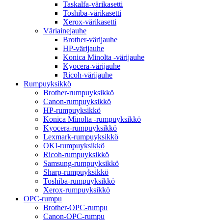
Taskalfa-värikasetti
Toshiba-värikasetti
Xerox-värikasetti
Väriainejauhe
Brother-värijauhe
HP-värijauhe
Konica Minolta -värijauhe
Kyocera-värijauhe
Ricoh-värijauhe
Rumpuyksikkö
Brother-rumpuyksikkö
Canon-rumpuyksikkö
HP-rumpuyksikkö
Konica Minolta -rumpuyksikkö
Kyocera-rumpuyksikkö
Lexmark-rumpuyksikkö
OKI-rumpuyksikkö
Ricoh-rumpuyksikkö
Samsung-rumpuyksikkö
Sharp-rumpuyksikkö
Toshiba-rumpuyksikkö
Xerox-rumpuyksikkö
OPC-rumpu
Brother-OPC-rumpu
Canon-OPC-rumpu