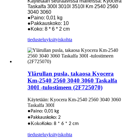
Käytetään seuraavissa malleissa: Kyocera
Taskalfa 300I 3010I 3510I Km 2540 2560
3040 3060
●Paino: 0,01 kg
●Pakkauskoko: 10
●Koko: 8 * 6 * 2 cm
tiedustelu
yksityiskohta
Ylärullan pusla, takaosa Kyocera
Km-2540 2560 3040 3060 Taskalfa
300I -tulostimeen (2F725070)
Käytetään: Kyocera Km-2540 2560 3040 3060
Taskalfa 300I
●
Paino: 0,01 kg
●
Pakkauskoko: 2
●Koko
Koko: 8 * 6 * 2 cm
tiedustelu
yksityiskohta