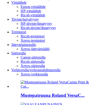
Virtalähde
Epson-virtalähde
HP-virtalähde
Ricoh-virtalähde
Tiiviste/turvatyyny
HP-tiiviste/ilmatyyny
Ricoh-tiiviste/ilmatyyny
Termistori
Ricoh-termistori
Xerox-termistori
Jäteväriainepullo
Xerox-jätevärisäiliö
Siirtorulla
Canon-siirtorulla
Ricoh-siirtorulla
Xerox-siirtorulla
Verkkorulla/verkonpuhdistusrulla
Xerox-verkkorulla
Mustepatruuna Roland VersaC...