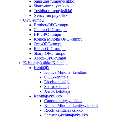
Samsung-rumpuyksikkö
Sharp-rumpuyksikkö
Toshiba-rumpuyksikkö
Xerox-rumpuyksikkö
OPC-rumpu
Brother-OPC-rumpu
Canon-OPC-rumpu
HP-OPC-rumpu
Konica Minolta OPC -rumpu
Oce-OPC-rumpu
Ricoh-OPC-rumpu
Sharp-OPC-rumpu
Xerox-OPC-rumpu
Kehittäjäyksikkö/Kehittäjä
Kehittäjä
Konica Minolta -kehittäjä
OCE-kehittäjä
Ricoh-kehittäjä
Sharp-kehittäjä
Xerox-kehittäjä
Kehittäjäyksikkö
Canon-kehitysyksikkö
Konica Minolta -kehitysyksikkö
Ricoh-kehittäjäyksikkö
Samsung-kehittäjäyksikkö