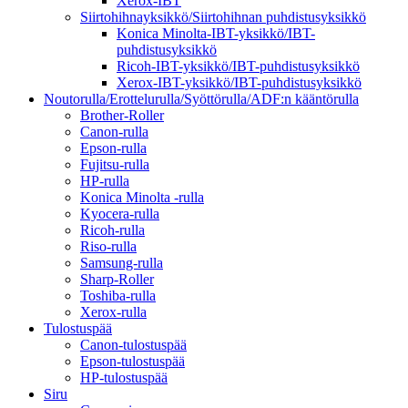
Xerox-IBT
Siirtohihnayksikkö/Siirtohihnan puhdistusyksikkö
Konica Minolta-IBT-yksikkö/IBT-
puhdistusyksikkö
Ricoh-IBT-yksikkö/IBT-puhdistusyksikkö
Xerox-IBT-yksikkö/IBT-puhdistusyksikkö
Noutorulla/Erottelurulla/Syöttörulla/ADF:n kääntörulla
Brother-Roller
Canon-rulla
Epson-rulla
Fujitsu-rulla
HP-rulla
Konica Minolta -rulla
Kyocera-rulla
Ricoh-rulla
Riso-rulla
Samsung-rulla
Sharp-Roller
Toshiba-rulla
Xerox-rulla
Tulostuspää
Canon-tulostuspää
Epson-tulostuspää
HP-tulostuspää
Siru