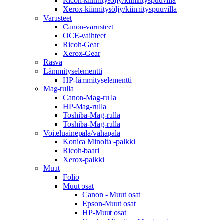
Ricoh-kiinnitysöljy/kiinnityspuuvilla
Xerox-kiinnitysöljy/kiinnityspuuvilla
Varusteet
Canon-varusteet
OCE-vaihteet
Ricoh-Gear
Xerox-Gear
Rasva
Lämmityselementti
HP-lämmityselementti
Mag-rulla
Canon-Mag-rulla
HP-Mag-rulla
Toshiba-Mag-rulla
Toshiba-Mag-rulla
Voiteluainepala/vahapala
Konica Minolta -palkki
Ricoh-baari
Xerox-palkki
Muut
Folio
Muut osat
Canon - Muut osat
Epson-Muut osat
HP-Muut osat