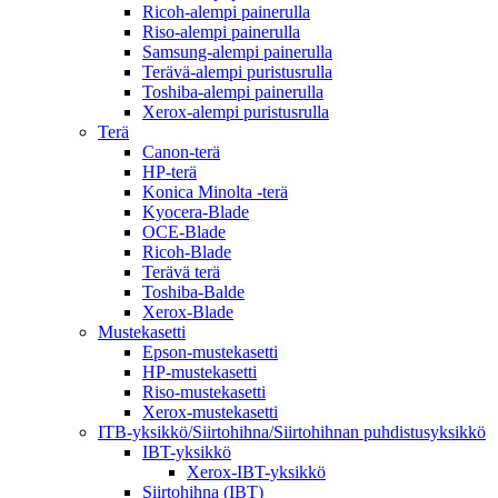
Ricoh-alempi painerulla
Riso-alempi painerulla
Samsung-alempi painerulla
Terävä-alempi puristusrulla
Toshiba-alempi painerulla
Xerox-alempi puristusrulla
Terä
Canon-terä
HP-terä
Konica Minolta -terä
Kyocera-Blade
OCE-Blade
Ricoh-Blade
Terävä terä
Toshiba-Balde
Xerox-Blade
Mustekasetti
Epson-mustekasetti
HP-mustekasetti
Riso-mustekasetti
Xerox-mustekasetti
ITB-yksikkö/Siirtohihna/Siirtohihnan puhdistusyksikkö
IBT-yksikkö
Xerox-IBT-yksikkö
Siirtohihna (IBT)