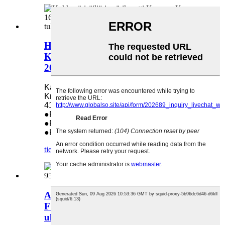
Hukkavärisäiliö ja värikasetti
Kyocera Km-1620 2020 1635 1650
2035 2050 TK-410 -tulostimeen
Käytetään seuraavissa malleissa: Kyocera
Km-1620 2020 1635 1650 2035 2050 Tk-
410
●Paino: 1,75 kg
●Pakkauskoko: 1
●Koko: 54 * 23,4 * 12 cm
tiedustelu
yksityiskohta
Alkuperäinen Kyocera FS-9130DN
FS-9530DN -tulostimen osien
ulostuloyksikkö