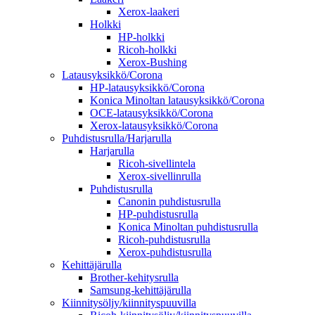
Xerox-laakeri
Holkki
HP-holkki
Ricoh-holkki
Xerox-Bushing
Latausyksikkö/Corona
HP-latausyksikkö/Corona
Konica Minoltan latausyksikkö/Corona
OCE-latausyksikkö/Corona
Xerox-latausyksikkö/Corona
Puhdistusrulla/Harjarulla
Harjarulla
Ricoh-sivellintela
Xerox-sivellinrulla
Puhdistusrulla
Canonin puhdistusrulla
HP-puhdistusrulla
Konica Minoltan puhdistusrulla
Ricoh-puhdistusrulla
Xerox-puhdistusrulla
Kehittäjärulla
Brother-kehitysrulla
Samsung-kehittäjärulla
Kiinnitysöljy/kiinnityspuuvilla