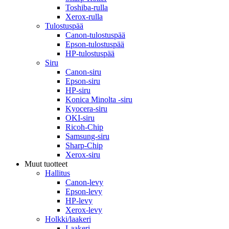
Toshiba-rulla
Xerox-rulla
Tulostuspää
Canon-tulostuspää
Epson-tulostuspää
HP-tulostuspää
Siru
Canon-siru
Epson-siru
HP-siru
Konica Minolta -siru
Kyocera-siru
OKI-siru
Ricoh-Chip
Samsung-siru
Sharp-Chip
Xerox-siru
Muut tuotteet
Hallitus
Canon-levy
Epson-levy
HP-levy
Xerox-levy
Holkki/laakeri
Laakeri