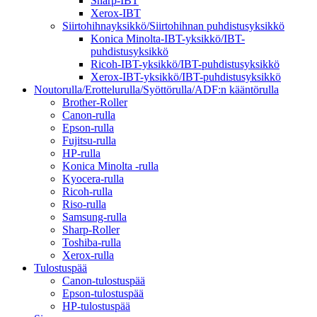
Sharp-IBT
Xerox-IBT
Siirtohihnayksikkö/Siirtohihnan puhdistusyksikkö
Konica Minolta-IBT-yksikkö/IBT-
puhdistusyksikkö
Ricoh-IBT-yksikkö/IBT-puhdistusyksikkö
Xerox-IBT-yksikkö/IBT-puhdistusyksikkö
Noutorulla/Erottelurulla/Syöttörulla/ADF:n kääntörulla
Brother-Roller
Canon-rulla
Epson-rulla
Fujitsu-rulla
HP-rulla
Konica Minolta -rulla
Kyocera-rulla
Ricoh-rulla
Riso-rulla
Samsung-rulla
Sharp-Roller
Toshiba-rulla
Xerox-rulla
Tulostuspää
Canon-tulostuspää
Epson-tulostuspää
HP-tulostuspää