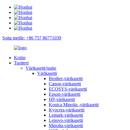
Soita meille: +86 757 86771039
Kotiin
Tuotteet
Värikasetti/jauhe
Värikasetti
Brother-värikasetti
Canon-värikasetti
ECOSYS-värikasetti
Epson-värikasetti
HP-värikasetti
Konica Minolta -värikasetti
Kyocera-värikasetti
Lemark-värikasetti
Lenovo-värikasetti
Minolta-värikasetti