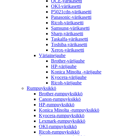
OCE-värikasetti
OKI-värikasetti
P5021cdn-värikasetti
Panasonic-värikasetti
Ricoh-värikasetti
Samsung-värikasetti
Sharp-värikasetti
Taskalfa-värikasetti
Toshiba-värikasetti
Xerox-värikasetti
Väriainejauhe
Brother-värijauhe
HP-värijauhe
Konica Minolta -värijauhe
Kyocera-värijauhe
Ricoh-värijauhe
Rumpuyksikkö
Brother-rumpuyksikkö
Canon-rumpuyksikkö
HP-rumpuyksikkö
Konica Minolta -rumpuyksikkö
Kyocera-rumpuyksikkö
Lexmark-rumpuyksikkö
OKI-rumpuyksikkö
Ricoh-rumpuyksikkö