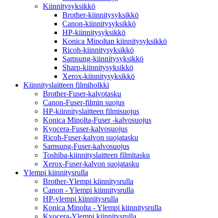
Kiinnitysyksikkö
Brother-kiinnitysyksikkö
Canon-kiinnitysyksikkö
HP-kiinnitysyksikkö
Konica Minoltan kiinnitysyksikkö
Ricoh-kiinnitysyksikkö
Samsung-kiinnitysyksikkö
Sharp-kiinnitysyksikkö
Xerox-kiinnitysyksikkö
Kiinnityslaitteen filmiholkki
Brother-Fuser-kalvotasku
Canon-Fuser-filmin suojus
HP-kiinnityslaitteen filmisuojus
Konica Minolta-Fuser -kalvosuojus
Kyocera-Fuser-kalvosuojus
Ricoh-Fuser-kalvon suojatasku
Samsung-Fuser-kalvosuojus
Toshiba-kiinnityslaitteen filmitasku
Xerox-Fuser-kalvon suojatasku
Ylempi kiinnitysrulla
Brother-Ylempi kiinnitysrulla
Canon - Ylempi kiinnitysrulla
HP-ylempi kiinnitysrulla
Konica Minolta - Ylempi kiinnitysrulla
Kyocera-Ylempi kiinnitysrulla