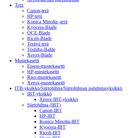
Terä
Canon-terä
HP-terä
Konica Minolta -terä
Kyocera-Blade
OCE-Blade
Ricoh-Blade
Terävä terä
Toshiba-Balde
Xerox-Blade
Mustekasetti
Epson-mustekasetti
HP-mustekasetti
Riso-mustekasetti
Xerox-mustekasetti
ITB-yksikkö/Siirtohihna/Siirtohihnan puhdistusyksikkö
IBT-yksikkö
Xerox-IBT-yksikkö
Siirtohihna (IBT)
Canon-IBT
HP-IBT
Konica Minolta-IBT
Kyocera-IBT
Ricoh-IBT