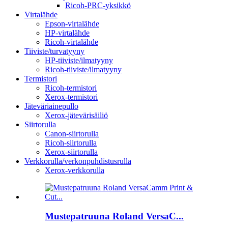
Ricoh-PRC-yksikkö
Virtalähde
Epson-virtalähde
HP-virtalähde
Ricoh-virtalähde
Tiiviste/turvatyyny
HP-tiiviste/ilmatyyny
Ricoh-tiiviste/ilmatyyny
Termistori
Ricoh-termistori
Xerox-termistori
Jäteväriainepullo
Xerox-jätevärisäiliö
Siirtorulla
Canon-siirtorulla
Ricoh-siirtorulla
Xerox-siirtorulla
Verkkorulla/verkonpuhdistusrulla
Xerox-verkkorulla
Mustepatruuna Roland VersaC...