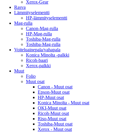
Xerox-Gear
Rasva
Lämmityselementti
HP-lämmityselementti
Mag-rulla
Canon-Mag-rulla
HP-Mag-rulla
Toshiba-Mag-rulla
Toshiba-Mag-rulla
Voiteluainepala/vahapala
Konica Minolta -palkki
Ricoh-baari
Xerox-palkki
Muut
Folio
Muut osat
Canon - Muut osat
Epson-Muut osat
HP-Muut osat
Konica Minolta - Muut osat
OKI-Muut osat
Ricoh-Muut osat
Riso-Muut osat
Toshiba-Muut osat
Xerox - Muut osat