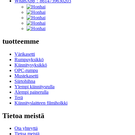
WhatsApp：8614739630203
tuotteemme
Värikasetti
Rumpuyksikkö
Kiinnitysyksikkö
OPC-rumpu
Mustekasetti
Siirtohihna
Ylempi kiinnitysrulla
Alempi painerulla
Terä
Kiinnityslaitteen filmiholkki
Tietoa meistä
Ota yhteyttä
Tietoa meistä