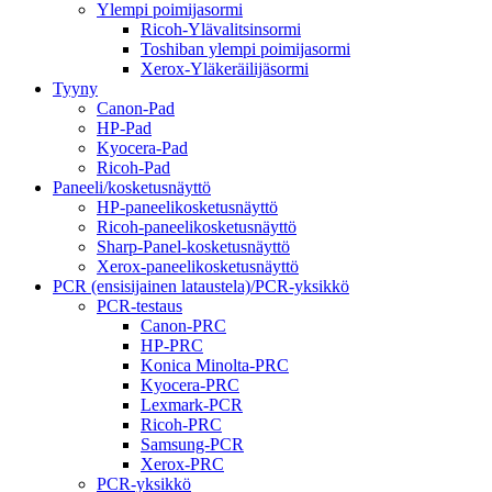
Ylempi poimijasormi
Ricoh-Ylävalitsinsormi
Toshiban ylempi poimijasormi
Xerox-Yläkeräilijäsormi
Tyyny
Canon-Pad
HP-Pad
Kyocera-Pad
Ricoh-Pad
Paneeli/kosketusnäyttö
HP-paneelikosketusnäyttö
Ricoh-paneelikosketusnäyttö
Sharp-Panel-kosketusnäyttö
Xerox-paneelikosketusnäyttö
PCR (ensisijainen lataustela)/PCR-yksikkö
PCR-testaus
Canon-PRC
HP-PRC
Konica Minolta-PRC
Kyocera-PRC
Lexmark-PCR
Ricoh-PRC
Samsung-PCR
Xerox-PRC
PCR-yksikkö