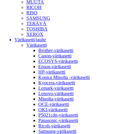
MUUTA
RICOH
RISO
SAMSUNG
TERÄVÄ
TOSHIBA
XEROX
Värikasetti/jauhe
Värikasetti
Brother-värikasetti
Canon-värikasetti
ECOSYS-värikasetti
Epson-värikasetti
HP-värikasetti
Konica Minolta -värikasetti
Kyocera-värikasetti
Lemark-värikasetti
Lenovo-värikasetti
Minolta-värikasetti
OCE-värikasetti
OKI-värikasetti
P5021cdn-värikasetti
Panasonic-värikasetti
Ricoh-värikasetti
Samsung-värikasetti