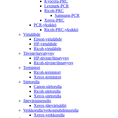
Kyocera-PRC
Lexmark-PCR
Ricoh-PRC
Samsung-PCR
Xerox-PRC
PCR-yksikkö
Ricoh-PRC-yksikkö
Virtalähde
Epson-virtalähde
HP-virtalähde
Ricoh-virtalähde
Tiiviste/turvatyyny
HP-tiiviste/ilmatyyny
Ricoh-tiiviste/ilmatyyny
Termistori
Ricoh-termistori
Xerox-termistori
Siirtorulla
Canon-siirtorulla
Ricoh-siirtorulla
Xerox-siirtorulla
Jäteväriainepullo
Xerox-jätevärisäiliö
Verkkorulla/verkonpuhdistusrulla
Xerox-verkkorulla