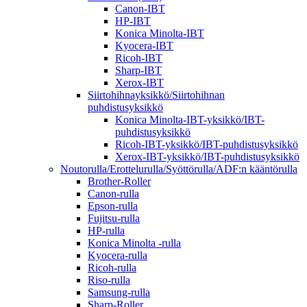
Canon-IBT
HP-IBT
Konica Minolta-IBT
Kyocera-IBT
Ricoh-IBT
Sharp-IBT
Xerox-IBT
Siirtohihnayksikkö/Siirtohihnan
puhdistusyksikkö
Konica Minolta-IBT-yksikkö/IBT-
puhdistusyksikkö
Ricoh-IBT-yksikkö/IBT-puhdistusyksikkö
Xerox-IBT-yksikkö/IBT-puhdistusyksikkö
Noutorulla/Erottelurulla/Syöttörulla/ADF:n kääntörulla
Brother-Roller
Canon-rulla
Epson-rulla
Fujitsu-rulla
HP-rulla
Konica Minolta -rulla
Kyocera-rulla
Ricoh-rulla
Riso-rulla
Samsung-rulla
Sharp-Roller