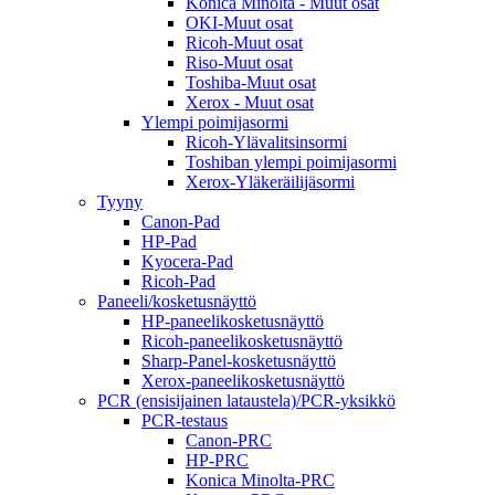
Konica Minolta - Muut osat
OKI-Muut osat
Ricoh-Muut osat
Riso-Muut osat
Toshiba-Muut osat
Xerox - Muut osat
Ylempi poimijasormi
Ricoh-Ylävalitsinsormi
Toshiban ylempi poimijasormi
Xerox-Yläkeräilijäsormi
Tyyny
Canon-Pad
HP-Pad
Kyocera-Pad
Ricoh-Pad
Paneeli/kosketusnäyttö
HP-paneelikosketusnäyttö
Ricoh-paneelikosketusnäyttö
Sharp-Panel-kosketusnäyttö
Xerox-paneelikosketusnäyttö
PCR (ensisijainen lataustela)/PCR-yksikkö
PCR-testaus
Canon-PRC
HP-PRC
Konica Minolta-PRC