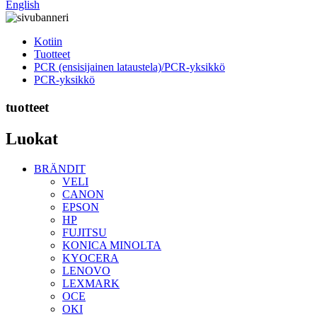
English
Kotiin
Tuotteet
PCR (ensisijainen lataustela)/PCR-yksikkö
PCR-yksikkö
tuotteet
Luokat
BRÄNDIT
VELI
CANON
EPSON
HP
FUJITSU
KONICA MINOLTA
KYOCERA
LENOVO
LEXMARK
OCE
OKI