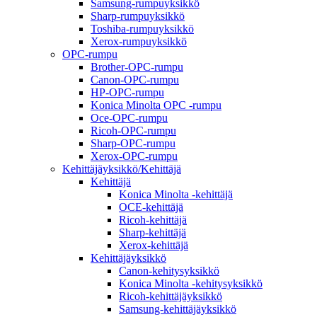
Samsung-rumpuyksikkö
Sharp-rumpuyksikkö
Toshiba-rumpuyksikkö
Xerox-rumpuyksikkö
OPC-rumpu
Brother-OPC-rumpu
Canon-OPC-rumpu
HP-OPC-rumpu
Konica Minolta OPC -rumpu
Oce-OPC-rumpu
Ricoh-OPC-rumpu
Sharp-OPC-rumpu
Xerox-OPC-rumpu
Kehittäjäyksikkö/Kehittäjä
Kehittäjä
Konica Minolta -kehittäjä
OCE-kehittäjä
Ricoh-kehittäjä
Sharp-kehittäjä
Xerox-kehittäjä
Kehittäjäyksikkö
Canon-kehitysyksikkö
Konica Minolta -kehitysyksikkö
Ricoh-kehittäjäyksikkö
Samsung-kehittäjäyksikkö