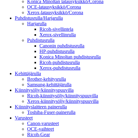
Konica Minoltan latausyksikkö/Corona
OCE-latausyksikkö/Corona
Xerox-latausyksikkö/Corona
Puhdistusrulla/Harjarulla
Harjarulla
Ricoh-sivellintela
Xerox-sivellinrulla
Puhdistusrulla
Canonin puhdistusrulla
HP-puhdistusrulla
Konica Minoltan puhdistusrulla
Ricoh-puhdistusrulla
Xerox-puhdistusrulla
Kehittäjärulla
Brother-kehitysrulla
Samsung-kehittäjärulla
Kiinnitysöljy/kiinnityspuuvilla
Ricoh-kiinnitysöljy/kiinnityspuuvilla
Xerox-kiinnitysöljy/kiinnityspuuvilla
Kiinnityslaitteen painerulla
Toshiba-Fuser-painerulla
Varusteet
Canon-varusteet
OCE-vaihteet
Ricoh-Gear