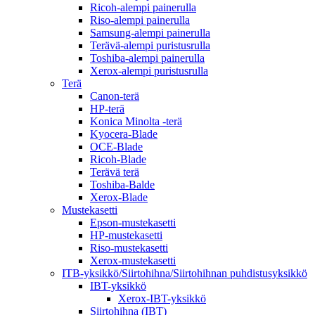
Ricoh-alempi painerulla
Riso-alempi painerulla
Samsung-alempi painerulla
Terävä-alempi puristusrulla
Toshiba-alempi painerulla
Xerox-alempi puristusrulla
Terä
Canon-terä
HP-terä
Konica Minolta -terä
Kyocera-Blade
OCE-Blade
Ricoh-Blade
Terävä terä
Toshiba-Balde
Xerox-Blade
Mustekasetti
Epson-mustekasetti
HP-mustekasetti
Riso-mustekasetti
Xerox-mustekasetti
ITB-yksikkö/Siirtohihna/Siirtohihnan puhdistusyksikkö
IBT-yksikkö
Xerox-IBT-yksikkö
Siirtohihna (IBT)