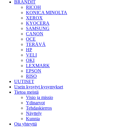
BRÄNDIT
RICOH
KONICA MINOLTA
XEROX
KYOCERA
SAMSUNG
CANON
OCE
TERÄVÄ
HP
VELI
OKI
LEXMARK
EPSON
RISO
UUTISET
Usein kysytyt kysymykset
Tietoa meistä
Visio ja missio
Ydinarvot
Tehdaskierros
Näyttely
Kunnia
Ota yhteyttä