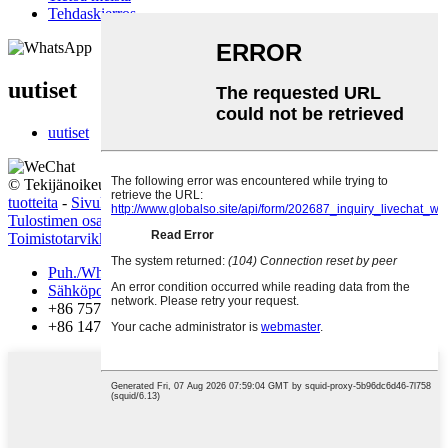
Tehdaskierros
uutiset
uutiset
© Tekijänoikeus - 2010-2022: Kaikki oikeudet pidätetään.
Kuumia
tuotteita
-
Sivukartta
Tulostimen osat
,
Varaosat
,
Toimistotarvikkeet
,
Toimistokokous
,
Toimistotarvikkeet
,
Kopiokoneen osat
,
Puh./WhatsApp
Sähköposti
+86 757 86771039
+86 14739630203