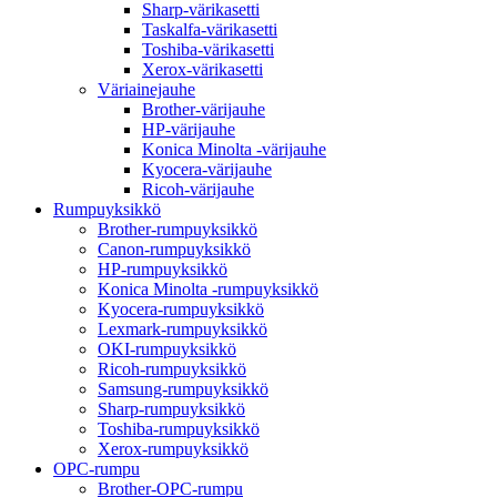
Sharp-värikasetti
Taskalfa-värikasetti
Toshiba-värikasetti
Xerox-värikasetti
Väriainejauhe
Brother-värijauhe
HP-värijauhe
Konica Minolta -värijauhe
Kyocera-värijauhe
Ricoh-värijauhe
Rumpuyksikkö
Brother-rumpuyksikkö
Canon-rumpuyksikkö
HP-rumpuyksikkö
Konica Minolta -rumpuyksikkö
Kyocera-rumpuyksikkö
Lexmark-rumpuyksikkö
OKI-rumpuyksikkö
Ricoh-rumpuyksikkö
Samsung-rumpuyksikkö
Sharp-rumpuyksikkö
Toshiba-rumpuyksikkö
Xerox-rumpuyksikkö
OPC-rumpu
Brother-OPC-rumpu