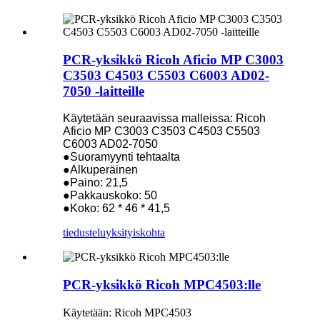
PCR-yksikkö Ricoh Aficio MP C3003
C3503 C4503 C5503 C6003 AD02-
7050 -laitteille
Käytetään seuraavissa malleissa: Ricoh
Aficio MP C3003 C3503 C4503 C5503
C6003 AD02-7050
●Suoramyynti tehtaalta
●Alkuperäinen
●Paino: 21,5
●Pakkauskoko: 50
●Koko: 62 * 46 * 41,5
tiedustelu
yksityiskohta
PCR-yksikkö Ricoh MPC4503:lle
Käytetään: Ricoh MPC4503