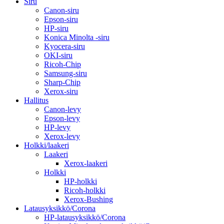
Siru
Canon-siru
Epson-siru
HP-siru
Konica Minolta -siru
Kyocera-siru
OKI-siru
Ricoh-Chip
Samsung-siru
Sharp-Chip
Xerox-siru
Hallitus
Canon-levy
Epson-levy
HP-levy
Xerox-levy
Holkki/laakeri
Laakeri
Xerox-laakeri
Holkki
HP-holkki
Ricoh-holkki
Xerox-Bushing
Latausyksikkö/Corona
HP-latausyksikkö/Corona