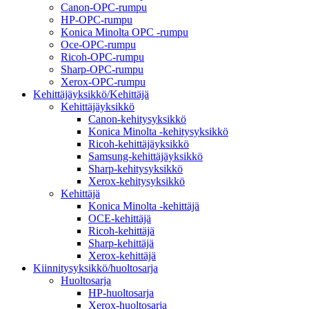
Canon-OPC-rumpu
HP-OPC-rumpu
Konica Minolta OPC -rumpu
Oce-OPC-rumpu
Ricoh-OPC-rumpu
Sharp-OPC-rumpu
Xerox-OPC-rumpu
Kehittäjäyksikkö/Kehittäjä
Kehittäjäyksikkö
Canon-kehitysyksikkö
Konica Minolta -kehitysyksikkö
Ricoh-kehittäjäyksikkö
Samsung-kehittäjäyksikkö
Sharp-kehitysyksikkö
Xerox-kehitysyksikkö
Kehittäjä
Konica Minolta -kehittäjä
OCE-kehittäjä
Ricoh-kehittäjä
Sharp-kehittäjä
Xerox-kehittäjä
Kiinnitysyksikkö/huoltosarja
Huoltosarja
HP-huoltosarja
Xerox-huoltosarja