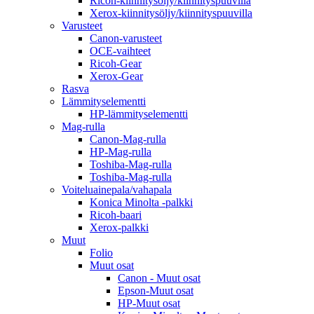
Ricoh-kiinnitysöljy/kiinnityspuuvilla
Xerox-kiinnitysöljy/kiinnityspuuvilla
Varusteet
Canon-varusteet
OCE-vaihteet
Ricoh-Gear
Xerox-Gear
Rasva
Lämmityselementti
HP-lämmityselementti
Mag-rulla
Canon-Mag-rulla
HP-Mag-rulla
Toshiba-Mag-rulla
Toshiba-Mag-rulla
Voiteluainepala/vahapala
Konica Minolta -palkki
Ricoh-baari
Xerox-palkki
Muut
Folio
Muut osat
Canon - Muut osat
Epson-Muut osat
HP-Muut osat