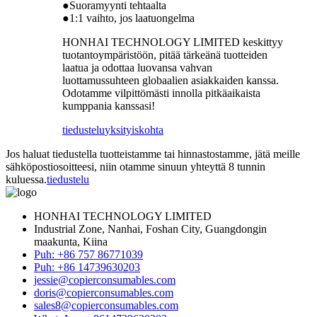
●Suoramyynti tehtaalta
●1:1 vaihto, jos laatuongelma
HONHAI TECHNOLOGY LIMITED keskittyy
tuotantoympäristöön, pitää tärkeänä tuotteiden
laatua ja odottaa luovansa vahvan
luottamussuhteen globaalien asiakkaiden kanssa.
Odotamme vilpittömästi innolla pitkäaikaista
kumppania kanssasi!
tiedustelu
yksityiskohta
Jos haluat tiedustella tuotteistamme tai hinnastostamme, jätä meille
sähköpostiosoitteesi, niin otamme sinuun yhteyttä 8 tunnin
kuluessa.
tiedustelu
HONHAI TECHNOLOGY LIMITED
Industrial Zone, Nanhai, Foshan City, Guangdongin
maakunta, Kiina
Puh: +86 757 86771039
Puh: +86 14739630203
jessie@copierconsumables.com
doris@copierconsumables.com
sales8@copierconsumables.com