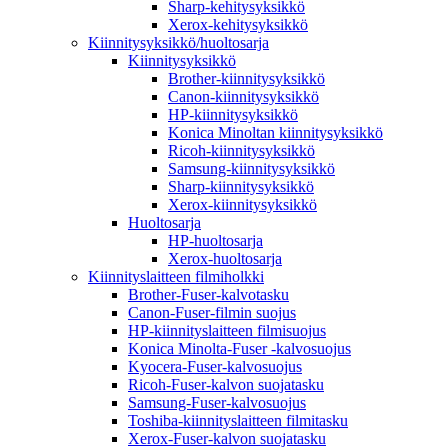
Sharp-kehitysyksikkö
Xerox-kehitysyksikkö
Kiinnitysyksikkö/huoltosarja
Kiinnitysyksikkö
Brother-kiinnitysyksikkö
Canon-kiinnitysyksikkö
HP-kiinnitysyksikkö
Konica Minoltan kiinnitysyksikkö
Ricoh-kiinnitysyksikkö
Samsung-kiinnitysyksikkö
Sharp-kiinnitysyksikkö
Xerox-kiinnitysyksikkö
Huoltosarja
HP-huoltosarja
Xerox-huoltosarja
Kiinnityslaitteen filmiholkki
Brother-Fuser-kalvotasku
Canon-Fuser-filmin suojus
HP-kiinnityslaitteen filmisuojus
Konica Minolta-Fuser -kalvosuojus
Kyocera-Fuser-kalvosuojus
Ricoh-Fuser-kalvon suojatasku
Samsung-Fuser-kalvosuojus
Toshiba-kiinnityslaitteen filmitasku
Xerox-Fuser-kalvon suojatasku