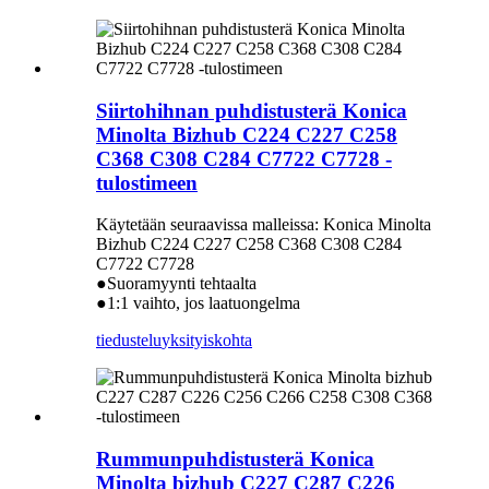
Siirtohihnan puhdistusterä Konica
Minolta Bizhub C224 C227 C258
C368 C308 C284 C7722 C7728 -
tulostimeen
Käytetään seuraavissa malleissa: Konica Minolta
Bizhub C224 C227 C258 C368 C308 C284
C7722 C7728
●Suoramyynti tehtaalta
●1:1 vaihto, jos laatuongelma
tiedustelu
yksityiskohta
Rummunpuhdistusterä Konica
Minolta bizhub C227 C287 C226