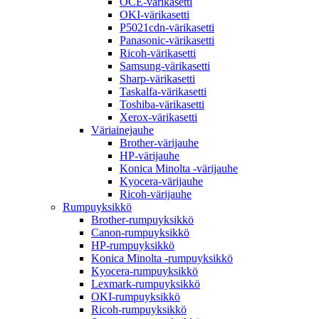
OCE-värikasetti
OKI-värikasetti
P5021cdn-värikasetti
Panasonic-värikasetti
Ricoh-värikasetti
Samsung-värikasetti
Sharp-värikasetti
Taskalfa-värikasetti
Toshiba-värikasetti
Xerox-värikasetti
Väriainejauhe
Brother-värijauhe
HP-värijauhe
Konica Minolta -värijauhe
Kyocera-värijauhe
Ricoh-värijauhe
Rumpuyksikkö
Brother-rumpuyksikkö
Canon-rumpuyksikkö
HP-rumpuyksikkö
Konica Minolta -rumpuyksikkö
Kyocera-rumpuyksikkö
Lexmark-rumpuyksikkö
OKI-rumpuyksikkö
Ricoh-rumpuyksikkö