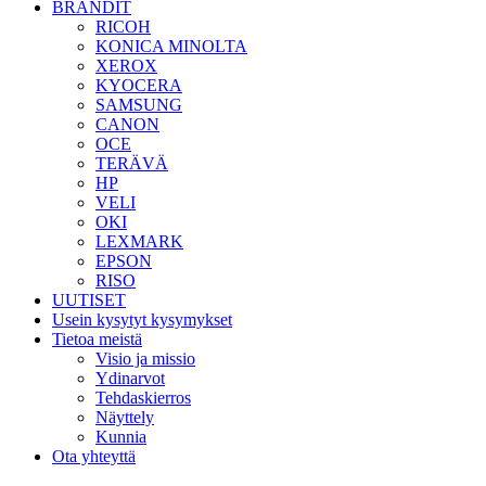
BRÄNDIT
RICOH
KONICA MINOLTA
XEROX
KYOCERA
SAMSUNG
CANON
OCE
TERÄVÄ
HP
VELI
OKI
LEXMARK
EPSON
RISO
UUTISET
Usein kysytyt kysymykset
Tietoa meistä
Visio ja missio
Ydinarvot
Tehdaskierros
Näyttely
Kunnia
Ota yhteyttä