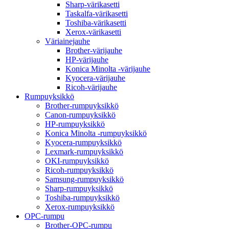
Sharp-värikasetti
Taskalfa-värikasetti
Toshiba-värikasetti
Xerox-värikasetti
Väriainejauhe
Brother-värijauhe
HP-värijauhe
Konica Minolta -värijauhe
Kyocera-värijauhe
Ricoh-värijauhe
Rumpuyksikkö
Brother-rumpuyksikkö
Canon-rumpuyksikkö
HP-rumpuyksikkö
Konica Minolta -rumpuyksikkö
Kyocera-rumpuyksikkö
Lexmark-rumpuyksikkö
OKI-rumpuyksikkö
Ricoh-rumpuyksikkö
Samsung-rumpuyksikkö
Sharp-rumpuyksikkö
Toshiba-rumpuyksikkö
Xerox-rumpuyksikkö
OPC-rumpu
Brother-OPC-rumpu