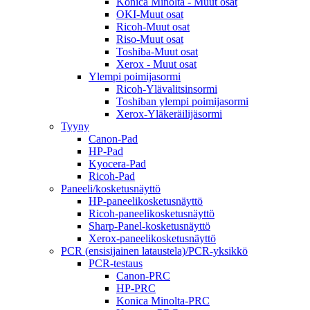
Konica Minolta - Muut osat
OKI-Muut osat
Ricoh-Muut osat
Riso-Muut osat
Toshiba-Muut osat
Xerox - Muut osat
Ylempi poimijasormi
Ricoh-Ylävalitsinsormi
Toshiban ylempi poimijasormi
Xerox-Yläkeräilijäsormi
Tyyny
Canon-Pad
HP-Pad
Kyocera-Pad
Ricoh-Pad
Paneeli/kosketusnäyttö
HP-paneelikosketusnäyttö
Ricoh-paneelikosketusnäyttö
Sharp-Panel-kosketusnäyttö
Xerox-paneelikosketusnäyttö
PCR (ensisijainen lataustela)/PCR-yksikkö
PCR-testaus
Canon-PRC
HP-PRC
Konica Minolta-PRC