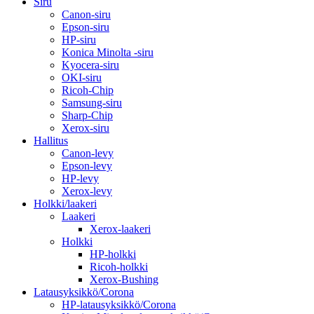
Siru
Canon-siru
Epson-siru
HP-siru
Konica Minolta -siru
Kyocera-siru
OKI-siru
Ricoh-Chip
Samsung-siru
Sharp-Chip
Xerox-siru
Hallitus
Canon-levy
Epson-levy
HP-levy
Xerox-levy
Holkki/laakeri
Laakeri
Xerox-laakeri
Holkki
HP-holkki
Ricoh-holkki
Xerox-Bushing
Latausyksikkö/Corona
HP-latausyksikkö/Corona