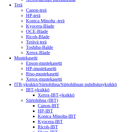
Terä
Canon-terä
HP-terä
Konica Minolta -terä
Kyocera-Blade
OCE-Blade
Ricoh-Blade
Terävä terä
Toshiba-Balde
Xerox-Blade
Mustekasetti
Epson-mustekasetti
HP-mustekasetti
Riso-mustekasetti
Xerox-mustekasetti
ITB-yksikkö/Siirtohihna/Siirtohihnan puhdistusyksikkö
IBT-yksikkö
Xerox-IBT-yksikkö
Siirtohihna (IBT)
Canon-IBT
HP-IBT
Konica Minolta-IBT
Kyocera-IBT
Ricoh-IBT