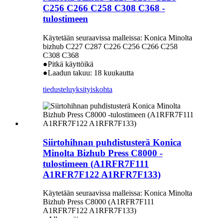
C256 C266 C258 C308 C368 -
tulostimeen
Käytetään seuraavissa malleissa: Konica Minolta
bizhub C227 C287 C226 C256 C266 C258
C308 C368
●Pitkä käyttöikä
●Laadun takuu: 18 kuukautta
tiedustelu
yksityiskohta
Siirtohihnan puhdistusterä Konica
Minolta Bizhub Press C8000 -
tulostimeen (A1RFR7F111
A1RFR7F122 A1RFR7F133)
Käytetään seuraavissa malleissa: Konica Minolta
Bizhub Press C8000 (A1RFR7F111
A1RFR7F122 A1RFR7F133)