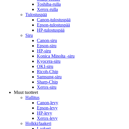
Toshiba-rulla
Xerox-rulla
Tulostuspää
Canon-tulostuspää
Epson-tulostuspää
HP-tulostuspää
Siru
Canon-siru
Epson-siru
HP-siru
Konica Minolta -siru
Kyocera-siru
OKI-siru
Ricoh-Chip
Samsung-siru
Sharp-Chip
Xerox-siru
Muut tuotteet
Hallitus
Canon-levy
Epson-levy
HP-levy
Xerox-levy
Holkki/laakeri
Laakeri