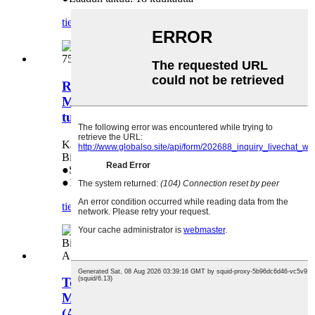
tiedustelu
yksityiskohta
Rummunpuhdistusterä Konica
Minolta Bizhub 758 808 958 -
tulostimeen (34327957)
Käytetään seuraavissa malleissa: Konica Minolta
Bizhub 758 808 958 (34327957)
●Suoramyynti tehtaalta
●1:1 vaihto, jos laatuongelma
tiedustelu
yksityiskohta
Toinen siirtoteräyksikkö Konica
Minolta Bizhub Press C8000:lle
(A1RFR7F800 A1RFR7F811)