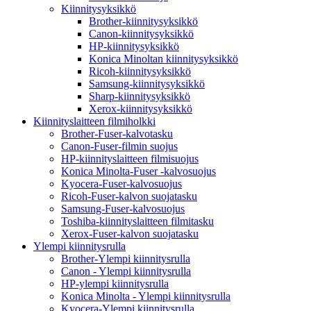
Kiinnitysyksikkö
Brother-kiinnitysyksikkö
Canon-kiinnitysyksikkö
HP-kiinnitysyksikkö
Konica Minoltan kiinnitysyksikkö
Ricoh-kiinnitysyksikkö
Samsung-kiinnitysyksikkö
Sharp-kiinnitysyksikkö
Xerox-kiinnitysyksikkö
Kiinnityslaitteen filmiholkki
Brother-Fuser-kalvotasku
Canon-Fuser-filmin suojus
HP-kiinnityslaitteen filmisuojus
Konica Minolta-Fuser -kalvosuojus
Kyocera-Fuser-kalvosuojus
Ricoh-Fuser-kalvon suojatasku
Samsung-Fuser-kalvosuojus
Toshiba-kiinnityslaitteen filmitasku
Xerox-Fuser-kalvon suojatasku
Ylempi kiinnitysrulla
Brother-Ylempi kiinnitysrulla
Canon - Ylempi kiinnitysrulla
HP-ylempi kiinnitysrulla
Konica Minolta - Ylempi kiinnitysrulla
Kyocera-Ylempi kiinnitysrulla