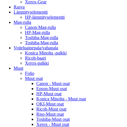
Xerox-Gear
Rasva
Lämmityselementti
HP-lämmityselementti
Mag-rulla
Canon-Mag-rulla
HP-Mag-rulla
Toshiba-Mag-rulla
Toshiba-Mag-rulla
Voiteluainepala/vahapala
Konica Minolta -palkki
Ricoh-baari
Xerox-palkki
Muut
Folio
Muut osat
Canon - Muut osat
Epson-Muut osat
HP-Muut osat
Konica Minolta - Muut osat
OKI-Muut osat
Ricoh-Muut osat
Riso-Muut osat
Toshiba-Muut osat
Xerox - Muut osat