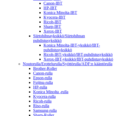
Canon-IBT
HP-IBT
Konica Minolta-IBT
Kyocera-IBT
Ricoh-IBT
Sharp-IBT
Xerox-IBT
Siirtohihnayksikkö/Siirtohihnan
puhdistusyksikkö
Konica Minolta-IBT-yksikkö/IBT-
puhdistusyksikkö
Ricoh-IBT-yksikkö/IBT-puhdistusyksikkö
Xerox-IBT-yksikkö/IBT-puhdistusyksikkö
Noutorulla/Erottelurulla/Syöttörulla/ADF:n kääntörulla
Brother-Roller
Canon-rulla
Epson-rulla
Fujitsu-rulla
HP-rulla
Konica Minolta -rulla
Kyocera-rulla
Ricoh-rulla
Riso-rulla
Samsung-rulla
Sharp-Roller