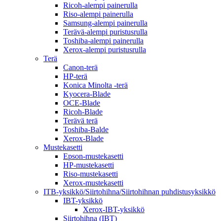
Ricoh-alempi painerulla
Riso-alempi painerulla
Samsung-alempi painerulla
Terävä-alempi puristusrulla
Toshiba-alempi painerulla
Xerox-alempi puristusrulla
Terä
Canon-terä
HP-terä
Konica Minolta -terä
Kyocera-Blade
OCE-Blade
Ricoh-Blade
Terävä terä
Toshiba-Balde
Xerox-Blade
Mustekasetti
Epson-mustekasetti
HP-mustekasetti
Riso-mustekasetti
Xerox-mustekasetti
ITB-yksikkö/Siirtohihna/Siirtohihnan puhdistusyksikkö
IBT-yksikkö
Xerox-IBT-yksikkö
Siirtohihna (IBT)