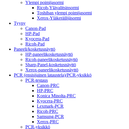
Ylempi poimijasormi
Ricoh-Ylävalitsinsormi
Toshiban ylempi poimijasormi
Xerox-Yläkeräilijäsormi
Tyyny
Canon-Pad
HP-Pad
Kyocera-Pad
Ricoh-Pad
Paneeli/kosketusnäyttö
HP-paneelikosketusnäyttö
Ricoh-paneelikosketusnäyttö
Sharp-Panel-kosketusnäyttö
Xerox-paneelikosketusnäyttö
PCR (ensisijainen lataustela)/PCR-yksikkö
PCR-testaus
Canon-PRC
HP-PRC
Konica Minolta-PRC
Kyocera-PRC
Lexmark-PCR
Ricoh-PRC
Samsung-PCR
Xerox-PRC
PCR-yksikkö