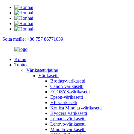
Soita meille: +86 757 86771039
Kotiin
Tuotteet
Värikasetti/jauhe
Värikasetti
Brother-värikasetti
Canon-värikasetti
ECOSYS-värikasetti
Epson-värikasetti
HP-värikasetti
Konica Minolta -värikasetti
Kyocera-värikasetti
Lemark-värikasetti
Lenovo-värikasetti
Minolta-värikasetti