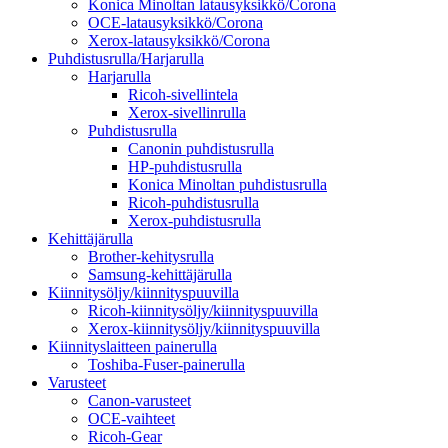
Konica Minoltan latausyksikkö/Corona
OCE-latausyksikkö/Corona
Xerox-latausyksikkö/Corona
Puhdistusrulla/Harjarulla
Harjarulla
Ricoh-sivellintela
Xerox-sivellinrulla
Puhdistusrulla
Canonin puhdistusrulla
HP-puhdistusrulla
Konica Minoltan puhdistusrulla
Ricoh-puhdistusrulla
Xerox-puhdistusrulla
Kehittäjärulla
Brother-kehitysrulla
Samsung-kehittäjärulla
Kiinnitysöljy/kiinnityspuuvilla
Ricoh-kiinnitysöljy/kiinnityspuuvilla
Xerox-kiinnitysöljy/kiinnityspuuvilla
Kiinnityslaitteen painerulla
Toshiba-Fuser-painerulla
Varusteet
Canon-varusteet
OCE-vaihteet
Ricoh-Gear