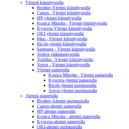
Ylempi kiinnitysrulla
Brother-Ylempi kiinnitysrulla
Canon - Ylempi kiinnitysrulla
HP-ylempi kiinnitysrulla
Konica Minolta - Ylempi kiinnitysrulla
Kyocera-Ylempi kiinnitysrulla
OKI-ylempi kiinnitysrulla
Muu - Ylempi kiinnitysrulla
Ricoh-ylempi kiinnitysrulla
Samsung - Ylempi kiinnitysrulla
Terävä yläkiinnitysrulla
Toshiba - Ylempi kiinnitysrulla
Xerox - Ylempi kiinnitysrulla
Ylempi painerulla
Konica Minolta - Ylempi painerulla
Kyocera-ylempi painerulla
Ricoh-ylempi puristusrulla
Xerox-ylempi puristusrulla
Alempi painerulla
Brother-Alempi puristusrulla
Canon-alempi painerulla
HP-alempi painerulla
Konica Minolta - alempi painerulla
Kyocera-alempi painerulla
OKI-alempi puristusrulla