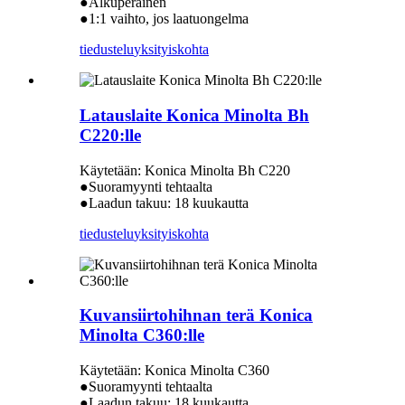
●Alkuperäinen
●1:1 vaihto, jos laatuongelma
tiedustelu
yksityiskohta
Latauslaite Konica Minolta Bh
C220:lle
Käytetään: Konica Minolta Bh C220
●Suoramyynti tehtaalta
●Laadun takuu: 18 kuukautta
tiedustelu
yksityiskohta
Kuvansiirtohihnan terä Konica
Minolta C360:lle
Käytetään: Konica Minolta C360
●Suoramyynti tehtaalta
●Laadun takuu: 18 kuukautta