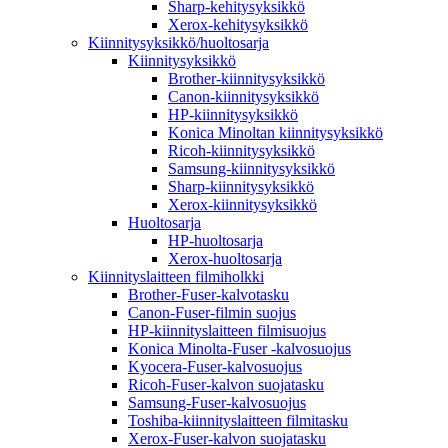
Sharp-kehitysyksikkö
Xerox-kehitysyksikkö
Kiinnitysyksikkö/huoltosarja
Kiinnitysyksikkö
Brother-kiinnitysyksikkö
Canon-kiinnitysyksikkö
HP-kiinnitysyksikkö
Konica Minoltan kiinnitysyksikkö
Ricoh-kiinnitysyksikkö
Samsung-kiinnitysyksikkö
Sharp-kiinnitysyksikkö
Xerox-kiinnitysyksikkö
Huoltosarja
HP-huoltosarja
Xerox-huoltosarja
Kiinnityslaitteen filmiholkki
Brother-Fuser-kalvotasku
Canon-Fuser-filmin suojus
HP-kiinnityslaitteen filmisuojus
Konica Minolta-Fuser -kalvosuojus
Kyocera-Fuser-kalvosuojus
Ricoh-Fuser-kalvon suojatasku
Samsung-Fuser-kalvosuojus
Toshiba-kiinnityslaitteen filmitasku
Xerox-Fuser-kalvon suojatasku