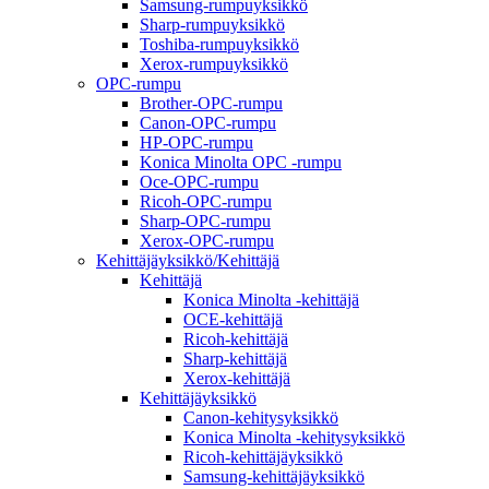
Samsung-rumpuyksikkö
Sharp-rumpuyksikkö
Toshiba-rumpuyksikkö
Xerox-rumpuyksikkö
OPC-rumpu
Brother-OPC-rumpu
Canon-OPC-rumpu
HP-OPC-rumpu
Konica Minolta OPC -rumpu
Oce-OPC-rumpu
Ricoh-OPC-rumpu
Sharp-OPC-rumpu
Xerox-OPC-rumpu
Kehittäjäyksikkö/Kehittäjä
Kehittäjä
Konica Minolta -kehittäjä
OCE-kehittäjä
Ricoh-kehittäjä
Sharp-kehittäjä
Xerox-kehittäjä
Kehittäjäyksikkö
Canon-kehitysyksikkö
Konica Minolta -kehitysyksikkö
Ricoh-kehittäjäyksikkö
Samsung-kehittäjäyksikkö