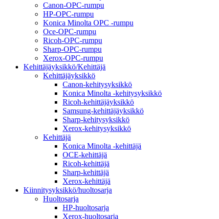
Canon-OPC-rumpu
HP-OPC-rumpu
Konica Minolta OPC -rumpu
Oce-OPC-rumpu
Ricoh-OPC-rumpu
Sharp-OPC-rumpu
Xerox-OPC-rumpu
Kehittäjäyksikkö/Kehittäjä
Kehittäjäyksikkö
Canon-kehitysyksikkö
Konica Minolta -kehitysyksikkö
Ricoh-kehittäjäyksikkö
Samsung-kehittäjäyksikkö
Sharp-kehitysyksikkö
Xerox-kehitysyksikkö
Kehittäjä
Konica Minolta -kehittäjä
OCE-kehittäjä
Ricoh-kehittäjä
Sharp-kehittäjä
Xerox-kehittäjä
Kiinnitysyksikkö/huoltosarja
Huoltosarja
HP-huoltosarja
Xerox-huoltosarja