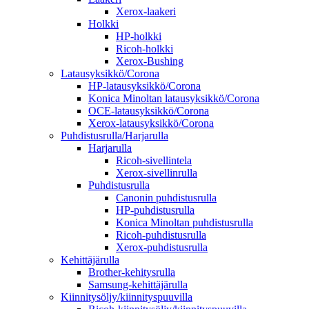
Xerox-laakeri
Holkki
HP-holkki
Ricoh-holkki
Xerox-Bushing
Latausyksikkö/Corona
HP-latausyksikkö/Corona
Konica Minoltan latausyksikkö/Corona
OCE-latausyksikkö/Corona
Xerox-latausyksikkö/Corona
Puhdistusrulla/Harjarulla
Harjarulla
Ricoh-sivellintela
Xerox-sivellinrulla
Puhdistusrulla
Canonin puhdistusrulla
HP-puhdistusrulla
Konica Minoltan puhdistusrulla
Ricoh-puhdistusrulla
Xerox-puhdistusrulla
Kehittäjärulla
Brother-kehitysrulla
Samsung-kehittäjärulla
Kiinnitysöljy/kiinnityspuuvilla