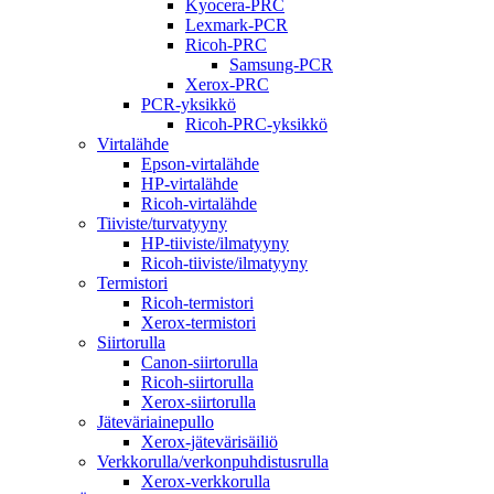
Kyocera-PRC
Lexmark-PCR
Ricoh-PRC
Samsung-PCR
Xerox-PRC
PCR-yksikkö
Ricoh-PRC-yksikkö
Virtalähde
Epson-virtalähde
HP-virtalähde
Ricoh-virtalähde
Tiiviste/turvatyyny
HP-tiiviste/ilmatyyny
Ricoh-tiiviste/ilmatyyny
Termistori
Ricoh-termistori
Xerox-termistori
Siirtorulla
Canon-siirtorulla
Ricoh-siirtorulla
Xerox-siirtorulla
Jäteväriainepullo
Xerox-jätevärisäiliö
Verkkorulla/verkonpuhdistusrulla
Xerox-verkkorulla