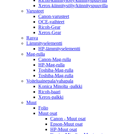
Ricoh-kiinnitysöljy/kiinnityspuuvilla
Xerox-kiinnitysöljy/kiinnityspuuvilla
Varusteet
Canon-varusteet
OCE-vaihteet
Ricoh-Gear
Xerox-Gear
Rasva
Lämmityselementti
HP-lämmityselementti
Mag-rulla
Canon-Mag-rulla
HP-Mag-rulla
Toshiba-Mag-rulla
Toshiba-Mag-rulla
Voiteluainepala/vahapala
Konica Minolta -palkki
Ricoh-baari
Xerox-palkki
Muut
Folio
Muut osat
Canon - Muut osat
Epson-Muut osat
HP-Muut osat