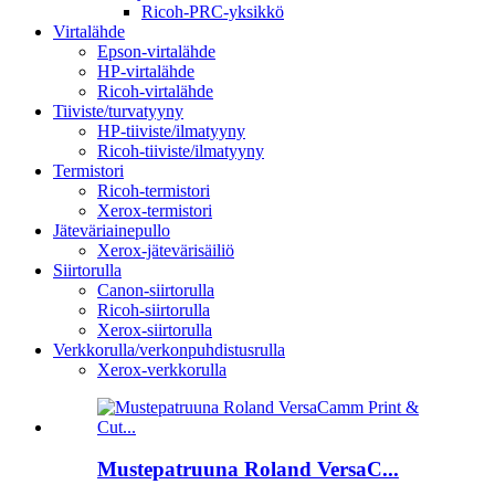
Ricoh-PRC-yksikkö
Virtalähde
Epson-virtalähde
HP-virtalähde
Ricoh-virtalähde
Tiiviste/turvatyyny
HP-tiiviste/ilmatyyny
Ricoh-tiiviste/ilmatyyny
Termistori
Ricoh-termistori
Xerox-termistori
Jäteväriainepullo
Xerox-jätevärisäiliö
Siirtorulla
Canon-siirtorulla
Ricoh-siirtorulla
Xerox-siirtorulla
Verkkorulla/verkonpuhdistusrulla
Xerox-verkkorulla
Mustepatruuna Roland VersaC...