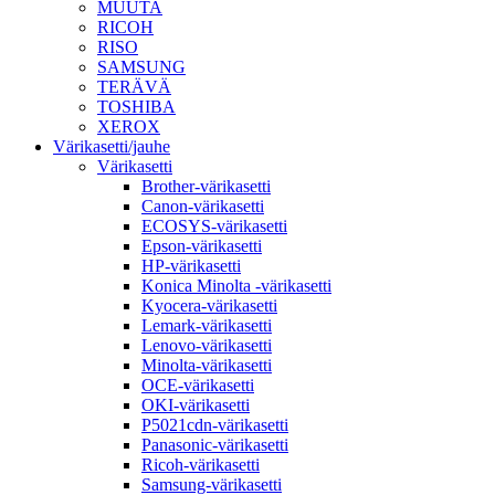
MUUTA
RICOH
RISO
SAMSUNG
TERÄVÄ
TOSHIBA
XEROX
Värikasetti/jauhe
Värikasetti
Brother-värikasetti
Canon-värikasetti
ECOSYS-värikasetti
Epson-värikasetti
HP-värikasetti
Konica Minolta -värikasetti
Kyocera-värikasetti
Lemark-värikasetti
Lenovo-värikasetti
Minolta-värikasetti
OCE-värikasetti
OKI-värikasetti
P5021cdn-värikasetti
Panasonic-värikasetti
Ricoh-värikasetti
Samsung-värikasetti