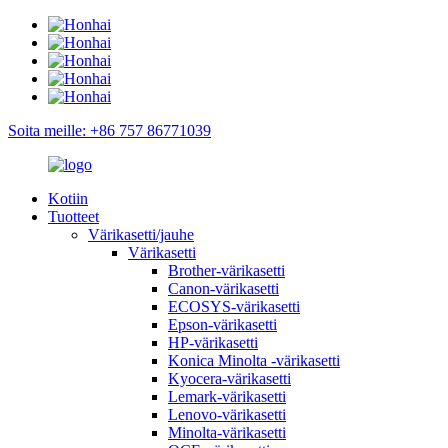
Soita meille: +86 757 86771039
Kotiin
Tuotteet
Värikasetti/jauhe
Värikasetti
Brother-värikasetti
Canon-värikasetti
ECOSYS-värikasetti
Epson-värikasetti
HP-värikasetti
Konica Minolta -värikasetti
Kyocera-värikasetti
Lemark-värikasetti
Lenovo-värikasetti
Minolta-värikasetti