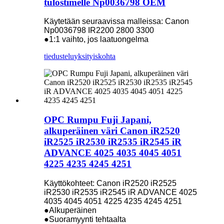
tulostimelle Np0036798 OEM
Käytetään seuraavissa malleissa: Canon
Np0036798 IR2200 2800 3300
●1:1 vaihto, jos laatuongelma
tiedustelu
yksityiskohta
OPC Rumpu Fuji Japani,
alkuperäinen väri Canon iR2520
iR2525 iR2530 iR2535 iR2545 iR
ADVANCE 4025 4035 4045 4051
4225 4235 4245 4251
Käyttökohteet: Canon iR2520 iR2525
iR2530 iR2535 iR2545 iR ADVANCE 4025
4035 4045 4051 4225 4235 4245 4251
●Alkuperäinen
●Suoramyynti tehtaalta