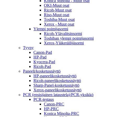
Konica Minolta - Muut osat
OKI-Muut osat
Ricoh-Muut osat
Riso-Muut osat
Toshiba-Muut osat
Xerox - Muut osat
Ylempi poimijasormi
Ricoh-Ylävalitsinsormi
Toshiban ylempi poimijasormi
Xerox-Yläkeräilijäsormi
Tyyny
Canon-Pad
HP-Pad
Kyocera-Pad
Ricoh-Pad
Paneeli/kosketusnäyttö
HP-paneelikosketusnäyttö
Ricoh-paneelikosketusnäyttö
Sharp-Panel-kosketusnäyttö
Xerox-paneelikosketusnäyttö
PCR (ensisijainen lataustela)/PCR-yksikkö
PCR-testaus
Canon-PRC
HP-PRC
Konica Minolta-PRC