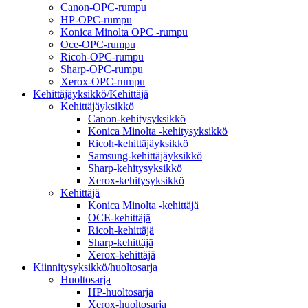
Canon-OPC-rumpu
HP-OPC-rumpu
Konica Minolta OPC -rumpu
Oce-OPC-rumpu
Ricoh-OPC-rumpu
Sharp-OPC-rumpu
Xerox-OPC-rumpu
Kehittäjäyksikkö/Kehittäjä
Kehittäjäyksikkö
Canon-kehitysyksikkö
Konica Minolta -kehitysyksikkö
Ricoh-kehittäjäyksikkö
Samsung-kehittäjäyksikkö
Sharp-kehitysyksikkö
Xerox-kehitysyksikkö
Kehittäjä
Konica Minolta -kehittäjä
OCE-kehittäjä
Ricoh-kehittäjä
Sharp-kehittäjä
Xerox-kehittäjä
Kiinnitysyksikkö/huoltosarja
Huoltosarja
HP-huoltosarja
Xerox-huoltosarja