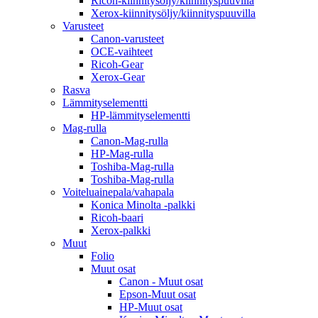
Ricoh-kiinnitysöljy/kiinnityspuuvilla
Xerox-kiinnitysöljy/kiinnityspuuvilla
Varusteet
Canon-varusteet
OCE-vaihteet
Ricoh-Gear
Xerox-Gear
Rasva
Lämmityselementti
HP-lämmityselementti
Mag-rulla
Canon-Mag-rulla
HP-Mag-rulla
Toshiba-Mag-rulla
Toshiba-Mag-rulla
Voiteluainepala/vahapala
Konica Minolta -palkki
Ricoh-baari
Xerox-palkki
Muut
Folio
Muut osat
Canon - Muut osat
Epson-Muut osat
HP-Muut osat