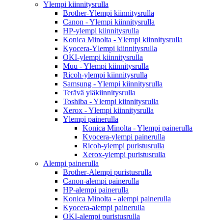
Ylempi kiinnitysrulla
Brother-Ylempi kiinnitysrulla
Canon - Ylempi kiinnitysrulla
HP-ylempi kiinnitysrulla
Konica Minolta - Ylempi kiinnitysrulla
Kyocera-Ylempi kiinnitysrulla
OKI-ylempi kiinnitysrulla
Muu - Ylempi kiinnitysrulla
Ricoh-ylempi kiinnitysrulla
Samsung - Ylempi kiinnitysrulla
Terävä yläkiinnitysrulla
Toshiba - Ylempi kiinnitysrulla
Xerox - Ylempi kiinnitysrulla
Ylempi painerulla
Konica Minolta - Ylempi painerulla
Kyocera-ylempi painerulla
Ricoh-ylempi puristusrulla
Xerox-ylempi puristusrulla
Alempi painerulla
Brother-Alempi puristusrulla
Canon-alempi painerulla
HP-alempi painerulla
Konica Minolta - alempi painerulla
Kyocera-alempi painerulla
OKI-alempi puristusrulla