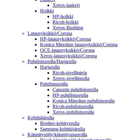
Xerox-laakeri
Holkki
HP-holkki
Ricoh-holkki
Xerox-Bushing
Latausyksikkö/Corona
HP-latausyksikkö/Corona
Konica Minoltan latausyksikkö/Corona
OCE-latausyksikkö/Corona
Xerox-latausyksikkö/Corona
Puhdistusrulla/Harjarulla
Harjarulla
Ricoh-sivellintela
Xerox-sivellinrulla
Puhdistusrulla
Canonin puhdistusrulla
HP-puhdistusrulla
Konica Minoltan puhdistusrulla
Ricoh-puhdistusrulla
Xerox-puhdistusrulla
Kehittäjärulla
Brother-kehitysrulla
Samsung-kehittäjärulla
Kiinnitysöljy/kiinnityspuuvilla