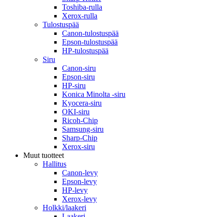
Toshiba-rulla
Xerox-rulla
Tulostuspää
Canon-tulostuspää
Epson-tulostuspää
HP-tulostuspää
Siru
Canon-siru
Epson-siru
HP-siru
Konica Minolta -siru
Kyocera-siru
OKI-siru
Ricoh-Chip
Samsung-siru
Sharp-Chip
Xerox-siru
Muut tuotteet
Hallitus
Canon-levy
Epson-levy
HP-levy
Xerox-levy
Holkki/laakeri
Laakeri