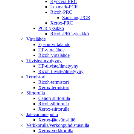
Kyocera-PRC
Lexmark-PCR
Ricoh-PRC
Samsung-PCR
Xerox-PRC
PCR-yksikkö
Ricoh-PRC-yksikkö
Virtalähde
Epson-virtalähde
HP-virtalähde
Ricoh-virtalähde
Tiiviste/turvatyyny
HP-tiiviste/ilmatyyny
Ricoh-tiiviste/ilmatyyny
Termistori
Ricoh-termistori
Xerox-termistori
Siirtorulla
Canon-siirtorulla
Ricoh-siirtorulla
Xerox-siirtorulla
Jäteväriainepullo
Xerox-jätevärisäiliö
Verkkorulla/verkonpuhdistusrulla
Xerox-verkkorulla