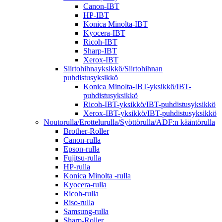
Canon-IBT
HP-IBT
Konica Minolta-IBT
Kyocera-IBT
Ricoh-IBT
Sharp-IBT
Xerox-IBT
Siirtohihnayksikkö/Siirtohihnan
puhdistusyksikkö
Konica Minolta-IBT-yksikkö/IBT-
puhdistusyksikkö
Ricoh-IBT-yksikkö/IBT-puhdistusyksikkö
Xerox-IBT-yksikkö/IBT-puhdistusyksikkö
Noutorulla/Erottelurulla/Syöttörulla/ADF:n kääntörulla
Brother-Roller
Canon-rulla
Epson-rulla
Fujitsu-rulla
HP-rulla
Konica Minolta -rulla
Kyocera-rulla
Ricoh-rulla
Riso-rulla
Samsung-rulla
Sharp-Roller