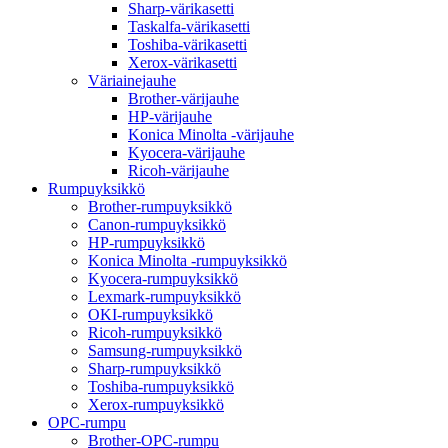
Sharp-värikasetti
Taskalfa-värikasetti
Toshiba-värikasetti
Xerox-värikasetti
Väriainejauhe
Brother-värijauhe
HP-värijauhe
Konica Minolta -värijauhe
Kyocera-värijauhe
Ricoh-värijauhe
Rumpuyksikkö
Brother-rumpuyksikkö
Canon-rumpuyksikkö
HP-rumpuyksikkö
Konica Minolta -rumpuyksikkö
Kyocera-rumpuyksikkö
Lexmark-rumpuyksikkö
OKI-rumpuyksikkö
Ricoh-rumpuyksikkö
Samsung-rumpuyksikkö
Sharp-rumpuyksikkö
Toshiba-rumpuyksikkö
Xerox-rumpuyksikkö
OPC-rumpu
Brother-OPC-rumpu