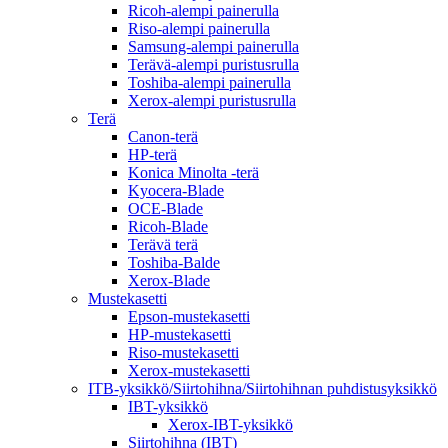
Ricoh-alempi painerulla
Riso-alempi painerulla
Samsung-alempi painerulla
Terävä-alempi puristusrulla
Toshiba-alempi painerulla
Xerox-alempi puristusrulla
Terä
Canon-terä
HP-terä
Konica Minolta -terä
Kyocera-Blade
OCE-Blade
Ricoh-Blade
Terävä terä
Toshiba-Balde
Xerox-Blade
Mustekasetti
Epson-mustekasetti
HP-mustekasetti
Riso-mustekasetti
Xerox-mustekasetti
ITB-yksikkö/Siirtohihna/Siirtohihnan puhdistusyksikkö
IBT-yksikkö
Xerox-IBT-yksikkö
Siirtohihna (IBT)