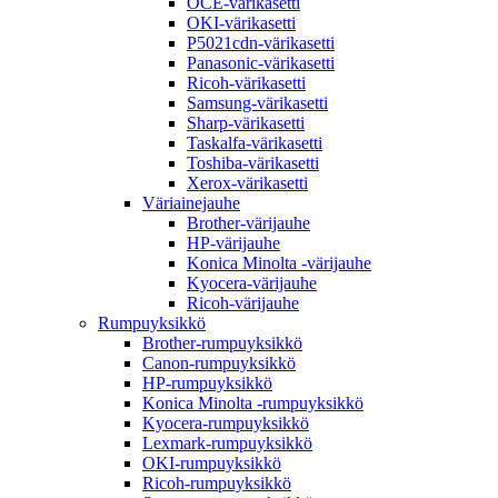
OCE-värikasetti
OKI-värikasetti
P5021cdn-värikasetti
Panasonic-värikasetti
Ricoh-värikasetti
Samsung-värikasetti
Sharp-värikasetti
Taskalfa-värikasetti
Toshiba-värikasetti
Xerox-värikasetti
Väriainejauhe
Brother-värijauhe
HP-värijauhe
Konica Minolta -värijauhe
Kyocera-värijauhe
Ricoh-värijauhe
Rumpuyksikkö
Brother-rumpuyksikkö
Canon-rumpuyksikkö
HP-rumpuyksikkö
Konica Minolta -rumpuyksikkö
Kyocera-rumpuyksikkö
Lexmark-rumpuyksikkö
OKI-rumpuyksikkö
Ricoh-rumpuyksikkö