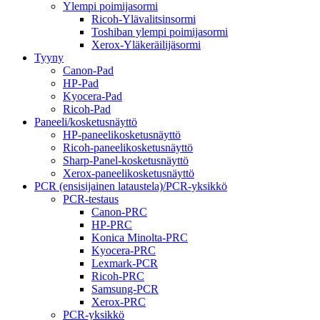
Ylempi poimijasormi
Ricoh-Ylävalitsinsormi
Toshiban ylempi poimijasormi
Xerox-Yläkeräilijäsormi
Tyyny
Canon-Pad
HP-Pad
Kyocera-Pad
Ricoh-Pad
Paneeli/kosketusnäyttö
HP-paneelikosketusnäyttö
Ricoh-paneelikosketusnäyttö
Sharp-Panel-kosketusnäyttö
Xerox-paneelikosketusnäyttö
PCR (ensisijainen lataustela)/PCR-yksikkö
PCR-testaus
Canon-PRC
HP-PRC
Konica Minolta-PRC
Kyocera-PRC
Lexmark-PCR
Ricoh-PRC
Samsung-PCR
Xerox-PRC
PCR-yksikkö