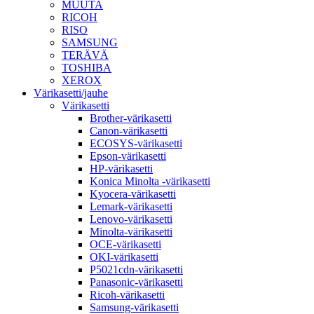
MUUTA
RICOH
RISO
SAMSUNG
TERÄVÄ
TOSHIBA
XEROX
Värikasetti/jauhe
Värikasetti
Brother-värikasetti
Canon-värikasetti
ECOSYS-värikasetti
Epson-värikasetti
HP-värikasetti
Konica Minolta -värikasetti
Kyocera-värikasetti
Lemark-värikasetti
Lenovo-värikasetti
Minolta-värikasetti
OCE-värikasetti
OKI-värikasetti
P5021cdn-värikasetti
Panasonic-värikasetti
Ricoh-värikasetti
Samsung-värikasetti