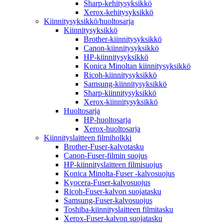
Sharp-kehitysyksikkö
Xerox-kehitysyksikkö
Kiinnitysyksikkö/huoltosarja
Kiinnitysyksikkö
Brother-kiinnitysyksikkö
Canon-kiinnitysyksikkö
HP-kiinnitysyksikkö
Konica Minoltan kiinnitysyksikkö
Ricoh-kiinnitysyksikkö
Samsung-kiinnitysyksikkö
Sharp-kiinnitysyksikkö
Xerox-kiinnitysyksikkö
Huoltosarja
HP-huoltosarja
Xerox-huoltosarja
Kiinnityslaitteen filmiholkki
Brother-Fuser-kalvotasku
Canon-Fuser-filmin suojus
HP-kiinnityslaitteen filmisuojus
Konica Minolta-Fuser -kalvosuojus
Kyocera-Fuser-kalvosuojus
Ricoh-Fuser-kalvon suojatasku
Samsung-Fuser-kalvosuojus
Toshiba-kiinnityslaitteen filmitasku
Xerox-Fuser-kalvon suojatasku