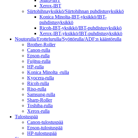
Sharp-IBT
Xerox-IBT
Siirtohihnayksikkö/Siirtohihnan puhdistusyksikkö
Konica Minolta-IBT-yksikkö/IBT-
puhdistusyksikkö
Ricoh-IBT-yksikkö/IBT-puhdistusyksikkö
Xerox-IBT-yksikkö/IBT-puhdistusyksikkö
Noutorulla/Erottelurulla/Syöttörulla/ADF:n kääntörulla
Brother-Roller
Canon-rulla
Epson-rulla
Fujitsu-rulla
HP-rulla
Konica Minolta -rulla
Kyocera-rulla
Ricoh-rulla
Riso-rulla
Samsung-rulla
Sharp-Roller
Toshiba-rulla
Xerox-rulla
Tulostuspää
Canon-tulostuspää
Epson-tulostuspää
HP-tulostuspää