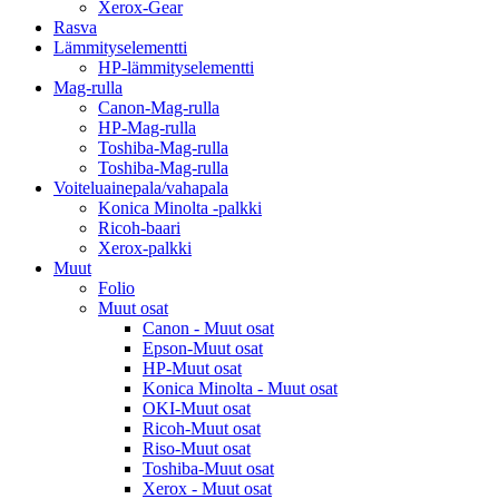
Xerox-Gear
Rasva
Lämmityselementti
HP-lämmityselementti
Mag-rulla
Canon-Mag-rulla
HP-Mag-rulla
Toshiba-Mag-rulla
Toshiba-Mag-rulla
Voiteluainepala/vahapala
Konica Minolta -palkki
Ricoh-baari
Xerox-palkki
Muut
Folio
Muut osat
Canon - Muut osat
Epson-Muut osat
HP-Muut osat
Konica Minolta - Muut osat
OKI-Muut osat
Ricoh-Muut osat
Riso-Muut osat
Toshiba-Muut osat
Xerox - Muut osat