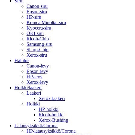
Siru
Canon-siru
Epson-siru
HP-siru
Konica Minolta -siru
Kyocera-siru
OKI-siru
Ricoh-Chip
Samsung-siru
Sharp-Chip
Xerox-siru
Hallitus
Canon-levy
Epson-levy
HP-levy
Xerox-levy
Holkki/laakeri
Laakeri
Xerox-laakeri
Holkki
HP-holkki
Ricoh-holkki
Xerox-Bushing
Latausyksikkö/Corona
HP-latausyksikkö/Corona