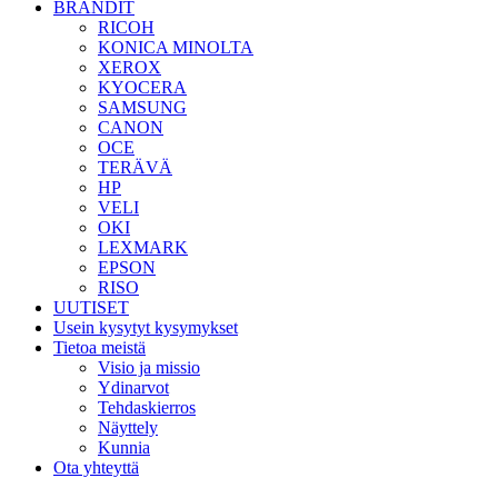
BRÄNDIT
RICOH
KONICA MINOLTA
XEROX
KYOCERA
SAMSUNG
CANON
OCE
TERÄVÄ
HP
VELI
OKI
LEXMARK
EPSON
RISO
UUTISET
Usein kysytyt kysymykset
Tietoa meistä
Visio ja missio
Ydinarvot
Tehdaskierros
Näyttely
Kunnia
Ota yhteyttä