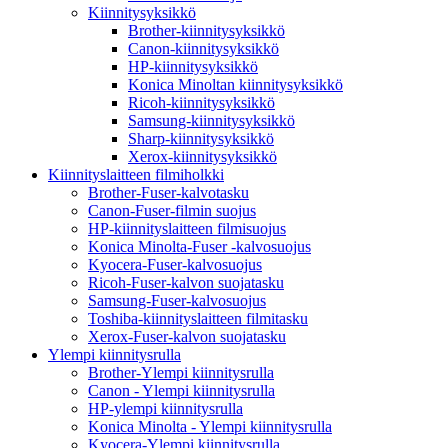
Kiinnitysyksikkö
Brother-kiinnitysyksikkö
Canon-kiinnitysyksikkö
HP-kiinnitysyksikkö
Konica Minoltan kiinnitysyksikkö
Ricoh-kiinnitysyksikkö
Samsung-kiinnitysyksikkö
Sharp-kiinnitysyksikkö
Xerox-kiinnitysyksikkö
Kiinnityslaitteen filmiholkki
Brother-Fuser-kalvotasku
Canon-Fuser-filmin suojus
HP-kiinnityslaitteen filmisuojus
Konica Minolta-Fuser -kalvosuojus
Kyocera-Fuser-kalvosuojus
Ricoh-Fuser-kalvon suojatasku
Samsung-Fuser-kalvosuojus
Toshiba-kiinnityslaitteen filmitasku
Xerox-Fuser-kalvon suojatasku
Ylempi kiinnitysrulla
Brother-Ylempi kiinnitysrulla
Canon - Ylempi kiinnitysrulla
HP-ylempi kiinnitysrulla
Konica Minolta - Ylempi kiinnitysrulla
Kyocera-Ylempi kiinnitysrulla