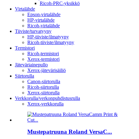
Ricoh-PRC-yksikkö
Virtalähde
Epson-virtalähde
HP-virtalähde
Ricoh-virtalähde
Tiiviste/turvatyyny
HP-tiiviste/ilmatyyny
Ricoh-tiiviste/ilmatyyny
Termistori
Ricoh-termistori
Xerox-termistori
Jäteväriainepullo
Xerox-jätevärisäiliö
Siirtorulla
Canon-siirtorulla
Ricoh-siirtorulla
Xerox-siirtorulla
Verkkorulla/verkonpuhdistusrulla
Xerox-verkkorulla
Mustepatruuna Roland VersaC...