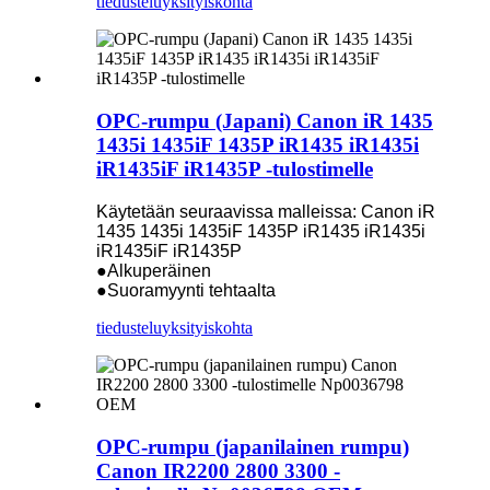
tiedustelu
yksityiskohta
OPC-rumpu (Japani) Canon iR 1435
1435i 1435iF 1435P iR1435 iR1435i
iR1435iF iR1435P -tulostimelle
Käytetään seuraavissa malleissa: Canon iR
1435 1435i 1435iF 1435P iR1435 iR1435i
iR1435iF iR1435P
●Alkuperäinen
●Suoramyynti tehtaalta
tiedustelu
yksityiskohta
OPC-rumpu (japanilainen rumpu)
Canon IR2200 2800 3300 -