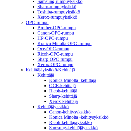
Samsung-rumpuyksikkö
Sharp-rumpuyksikkö
Toshiba-rumpuyksikkö
Xerox-rumpuyksikkö
OPC-rumpu
Brother-OPC-rumpu
Canon-OPC-rumpu
HP-OPC-rumpu
Konica Minolta OPC -rumpu
Oce-OPC-rumpu
Ricoh-OPC-rumpu
Sharp-OPC-rumpu
Xerox-OPC-rumpu
Kehittäjäyksikkö/Kehittäjä
Kehittäjä
Konica Minolta -kehittäjä
OCE-kehittäjä
Ricoh-kehittäjä
Sharp-kehittäjä
Xerox-kehittäjä
Kehittäjäyksikkö
Canon-kehitysyksikkö
Konica Minolta -kehitysyksikkö
Ricoh-kehittäjäyksikkö
Samsung-kehittäjäyksikkö