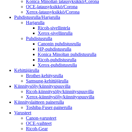
Konica Minoltan latausyksikkö/Corona
OCE-latausyksikkö/Corona
Xerox-latausyksikkö/Corona
Puhdistusrulla/Harjarulla
Harjarulla
Ricoh-sivellintela
Xerox-sivellinrulla
Puhdistusrulla
Canonin puhdistusrulla
HP-puhdistusrulla
Konica Minoltan puhdistusrulla
Ricoh-puhdistusrulla
Xerox-puhdistusrulla
Kehittäjärulla
Brother-kehitysrulla
Samsung-kehittäjärulla
Kiinnitysöljy/kiinnityspuuvilla
Ricoh-kiinnitysöljy/kiinnityspuuvilla
Xerox-kiinnitysöljy/kiinnityspuuvilla
Kiinnityslaitteen painerulla
Toshiba-Fuser-painerulla
Varusteet
Canon-varusteet
OCE-vaihteet
Ricoh-Gear