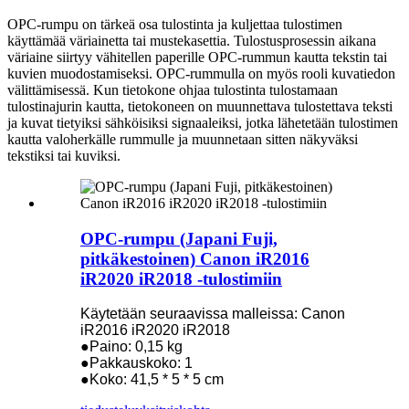
OPC-rumpu on tärkeä osa tulostinta ja kuljettaa tulostimen
käyttämää väriainetta tai mustekasettia. Tulostusprosessin aikana
väriaine siirtyy vähitellen paperille OPC-rummun kautta tekstin tai
kuvien muodostamiseksi. OPC-rummulla on myös rooli kuvatiedon
välittämisessä. Kun tietokone ohjaa tulostinta tulostamaan
tulostinajurin kautta, tietokoneen on muunnettava tulostettava teksti
ja kuvat tietyiksi sähköisiksi signaaleiksi, jotka lähetetään tulostimen
kautta valoherkälle rummulle ja muunnetaan sitten näkyväksi
tekstiksi tai kuviksi.
OPC-rumpu (Japani Fuji,
pitkäkestoinen) Canon iR2016
iR2020 iR2018 -tulostimiin
Käytetään seuraavissa malleissa: Canon
iR2016 iR2020 iR2018
●Paino: 0,15 kg
●Pakkauskoko: 1
●Koko: 41,5 * 5 * 5 cm