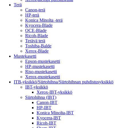
Terä
Canon-terä
HP-terä
Konica Minolta -terä
Kyocera-Blade
OCE-Blade
Ricoh-Blade
Terävä terä
Toshiba-Balde
Xerox-Blade
Mustekasetti
Epson-mustekasetti
HP-mustekasetti
Riso-mustekasetti
Xerox-mustekasetti
ITB-yksikkö/Siirtohihna/Siirtohihnan puhdistusyksikkö
IBT-yksikkö
Xerox-IBT-yksikkö
Siirtohihna (IBT)
Canon-IBT
HP-IBT
Konica Minolta-IBT
Kyocera-IBT
Ricoh-IBT