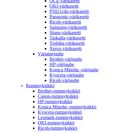
OCE-värikasetti
OKI-värikasetti
P5021cdn-värikasetti
Panasonic-värikasetti
Ricoh-värikasetti
Samsung-värikasetti
Sharp-värikasetti
Taskalfa-värikasetti
Toshiba-värikasetti
Xerox-värikasetti
Väriainejauhe
Brother-värijauhe
HP-värijauhe
Konica Minolta -värijauhe
Kyocera-värijauhe
Ricoh-värijauhe
Rumpuyksikkö
Brother-rumpuyksikkö
Canon-rumpuyksikkö
HP-rumpuyksikkö
Konica Minolta -rumpuyksikkö
Kyocera-rumpuyksikkö
Lexmark-rumpuyksikkö
OKI-rumpuyksikkö
Ricoh-rumpuyksikkö