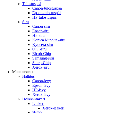
Tulostuspää
Canon-tulostuspää
Epson-tulostuspää
HP-tulostuspää
Siru
Canon-siru
Epson-siru
HP-siru
Konica Minolta -siru
Kyocera-siru
OKI-siru
Ricoh-Chip
Samsung-siru
Sharp-Chip
Xerox-siru
Muut tuotteet
Hallitus
Canon-levy
Epson-levy
HP-levy
Xerox-levy
Holkki/laakeri
Laakeri
Xerox-laakeri
Holkki