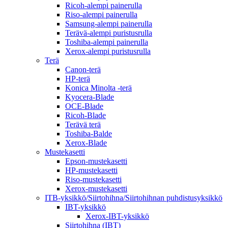
Ricoh-alempi painerulla
Riso-alempi painerulla
Samsung-alempi painerulla
Terävä-alempi puristusrulla
Toshiba-alempi painerulla
Xerox-alempi puristusrulla
Terä
Canon-terä
HP-terä
Konica Minolta -terä
Kyocera-Blade
OCE-Blade
Ricoh-Blade
Terävä terä
Toshiba-Balde
Xerox-Blade
Mustekasetti
Epson-mustekasetti
HP-mustekasetti
Riso-mustekasetti
Xerox-mustekasetti
ITB-yksikkö/Siirtohihna/Siirtohihnan puhdistusyksikkö
IBT-yksikkö
Xerox-IBT-yksikkö
Siirtohihna (IBT)