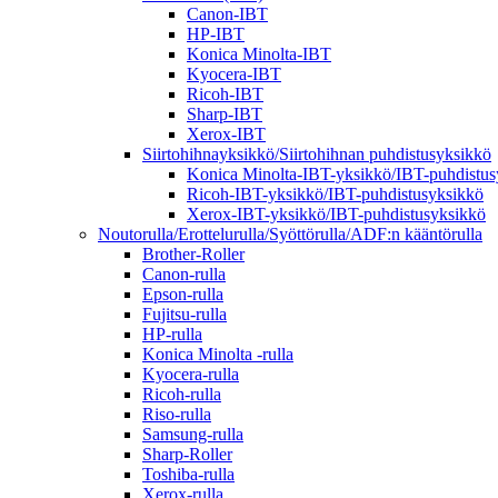
Canon-IBT
HP-IBT
Konica Minolta-IBT
Kyocera-IBT
Ricoh-IBT
Sharp-IBT
Xerox-IBT
Siirtohihnayksikkö/Siirtohihnan puhdistusyksikkö
Konica Minolta-IBT-yksikkö/IBT-puhdistus
Ricoh-IBT-yksikkö/IBT-puhdistusyksikkö
Xerox-IBT-yksikkö/IBT-puhdistusyksikkö
Noutorulla/Erottelurulla/Syöttörulla/ADF:n kääntörulla
Brother-Roller
Canon-rulla
Epson-rulla
Fujitsu-rulla
HP-rulla
Konica Minolta -rulla
Kyocera-rulla
Ricoh-rulla
Riso-rulla
Samsung-rulla
Sharp-Roller
Toshiba-rulla
Xerox-rulla