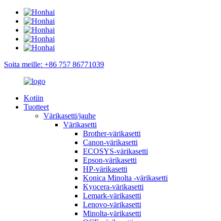
Soita meille: +86 757 86771039
Kotiin
Tuotteet
Värikasetti/jauhe
Värikasetti
Brother-värikasetti
Canon-värikasetti
ECOSYS-värikasetti
Epson-värikasetti
HP-värikasetti
Konica Minolta -värikasetti
Kyocera-värikasetti
Lemark-värikasetti
Lenovo-värikasetti
Minolta-värikasetti