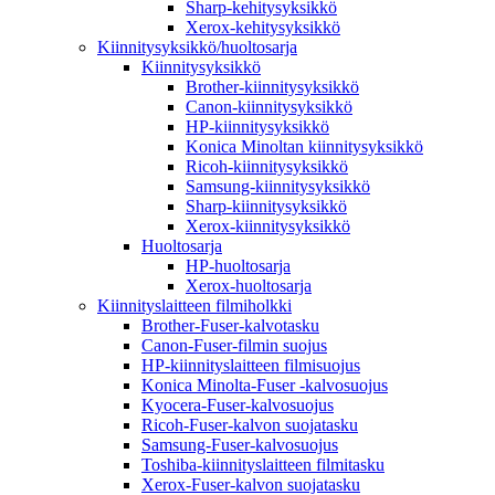
Sharp-kehitysyksikkö
Xerox-kehitysyksikkö
Kiinnitysyksikkö/huoltosarja
Kiinnitysyksikkö
Brother-kiinnitysyksikkö
Canon-kiinnitysyksikkö
HP-kiinnitysyksikkö
Konica Minoltan kiinnitysyksikkö
Ricoh-kiinnitysyksikkö
Samsung-kiinnitysyksikkö
Sharp-kiinnitysyksikkö
Xerox-kiinnitysyksikkö
Huoltosarja
HP-huoltosarja
Xerox-huoltosarja
Kiinnityslaitteen filmiholkki
Brother-Fuser-kalvotasku
Canon-Fuser-filmin suojus
HP-kiinnityslaitteen filmisuojus
Konica Minolta-Fuser -kalvosuojus
Kyocera-Fuser-kalvosuojus
Ricoh-Fuser-kalvon suojatasku
Samsung-Fuser-kalvosuojus
Toshiba-kiinnityslaitteen filmitasku
Xerox-Fuser-kalvon suojatasku