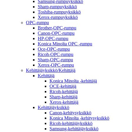
Samsung-rumpuyksikkö
Sharp-rumpuyksikkö
Toshiba-rumpuyksikkö
Xerox-rumpuyksikkö
OPC-rumpu
Brother-OPC-rumpu
Canon-OPC-rumpu
HP-OPC-rumpu
Konica Minolta OPC -rumpu
Oce-OPC-rumpu
Ricoh-OPC-rumpu
Sharp-OPC-rumpu
Xerox-OPC-rumpu
Kehittäjäyksikkö/Kehittäjä
Kehittäjä
Konica Minolta -kehittäjä
OCE-kehittäjä
Ricoh-kehittäjä
Sharp-kehittäjä
Xerox-kehittäjä
Kehittäjäyksikkö
Canon-kehitysyksikkö
Konica Minolta -kehitysyksikkö
Ricoh-kehittäjäyksikkö
Samsung-kehittäjäyksikkö