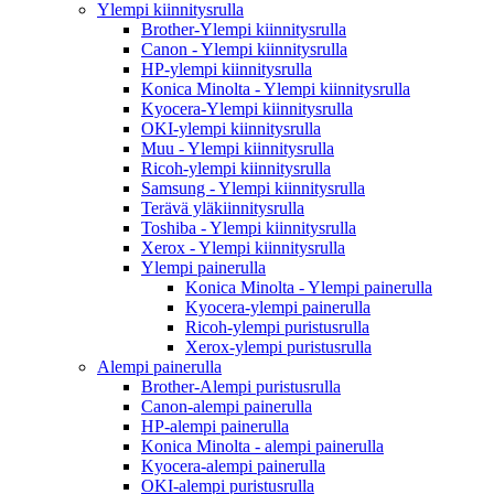
Ylempi kiinnitysrulla
Brother-Ylempi kiinnitysrulla
Canon - Ylempi kiinnitysrulla
HP-ylempi kiinnitysrulla
Konica Minolta - Ylempi kiinnitysrulla
Kyocera-Ylempi kiinnitysrulla
OKI-ylempi kiinnitysrulla
Muu - Ylempi kiinnitysrulla
Ricoh-ylempi kiinnitysrulla
Samsung - Ylempi kiinnitysrulla
Terävä yläkiinnitysrulla
Toshiba - Ylempi kiinnitysrulla
Xerox - Ylempi kiinnitysrulla
Ylempi painerulla
Konica Minolta - Ylempi painerulla
Kyocera-ylempi painerulla
Ricoh-ylempi puristusrulla
Xerox-ylempi puristusrulla
Alempi painerulla
Brother-Alempi puristusrulla
Canon-alempi painerulla
HP-alempi painerulla
Konica Minolta - alempi painerulla
Kyocera-alempi painerulla
OKI-alempi puristusrulla