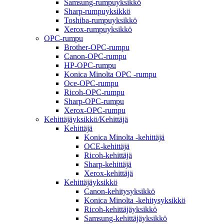
Samsung-rumpuyksikkö
Sharp-rumpuyksikkö
Toshiba-rumpuyksikkö
Xerox-rumpuyksikkö
OPC-rumpu
Brother-OPC-rumpu
Canon-OPC-rumpu
HP-OPC-rumpu
Konica Minolta OPC -rumpu
Oce-OPC-rumpu
Ricoh-OPC-rumpu
Sharp-OPC-rumpu
Xerox-OPC-rumpu
Kehittäjäyksikkö/Kehittäjä
Kehittäjä
Konica Minolta -kehittäjä
OCE-kehittäjä
Ricoh-kehittäjä
Sharp-kehittäjä
Xerox-kehittäjä
Kehittäjäyksikkö
Canon-kehitysyksikkö
Konica Minolta -kehitysyksikkö
Ricoh-kehittäjäyksikkö
Samsung-kehittäjäyksikkö