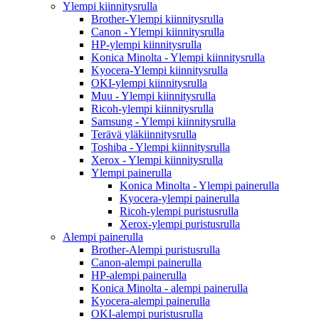
Ylempi kiinnitysrulla
Brother-Ylempi kiinnitysrulla
Canon - Ylempi kiinnitysrulla
HP-ylempi kiinnitysrulla
Konica Minolta - Ylempi kiinnitysrulla
Kyocera-Ylempi kiinnitysrulla
OKI-ylempi kiinnitysrulla
Muu - Ylempi kiinnitysrulla
Ricoh-ylempi kiinnitysrulla
Samsung - Ylempi kiinnitysrulla
Terävä yläkiinnitysrulla
Toshiba - Ylempi kiinnitysrulla
Xerox - Ylempi kiinnitysrulla
Ylempi painerulla
Konica Minolta - Ylempi painerulla
Kyocera-ylempi painerulla
Ricoh-ylempi puristusrulla
Xerox-ylempi puristusrulla
Alempi painerulla
Brother-Alempi puristusrulla
Canon-alempi painerulla
HP-alempi painerulla
Konica Minolta - alempi painerulla
Kyocera-alempi painerulla
OKI-alempi puristusrulla