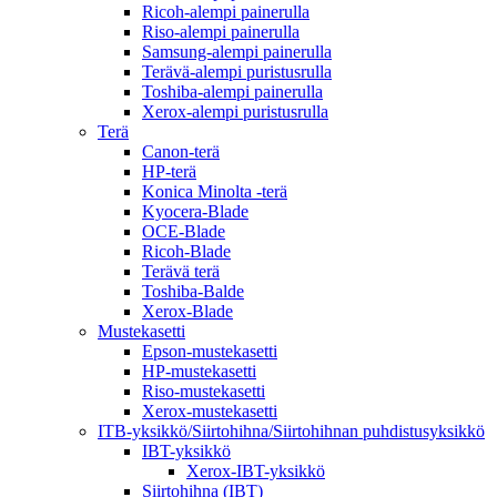
Ricoh-alempi painerulla
Riso-alempi painerulla
Samsung-alempi painerulla
Terävä-alempi puristusrulla
Toshiba-alempi painerulla
Xerox-alempi puristusrulla
Terä
Canon-terä
HP-terä
Konica Minolta -terä
Kyocera-Blade
OCE-Blade
Ricoh-Blade
Terävä terä
Toshiba-Balde
Xerox-Blade
Mustekasetti
Epson-mustekasetti
HP-mustekasetti
Riso-mustekasetti
Xerox-mustekasetti
ITB-yksikkö/Siirtohihna/Siirtohihnan puhdistusyksikkö
IBT-yksikkö
Xerox-IBT-yksikkö
Siirtohihna (IBT)