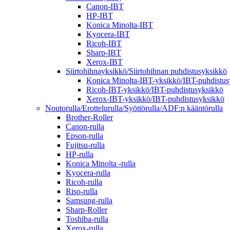
Canon-IBT
HP-IBT
Konica Minolta-IBT
Kyocera-IBT
Ricoh-IBT
Sharp-IBT
Xerox-IBT
Siirtohihnayksikkö/Siirtohihnan puhdistusyksikkö
Konica Minolta-IBT-yksikkö/IBT-puhdistus
Ricoh-IBT-yksikkö/IBT-puhdistusyksikkö
Xerox-IBT-yksikkö/IBT-puhdistusyksikkö
Noutorulla/Erottelurulla/Syöttörulla/ADF:n kääntörulla
Brother-Roller
Canon-rulla
Epson-rulla
Fujitsu-rulla
HP-rulla
Konica Minolta -rulla
Kyocera-rulla
Ricoh-rulla
Riso-rulla
Samsung-rulla
Sharp-Roller
Toshiba-rulla
Xerox-rulla