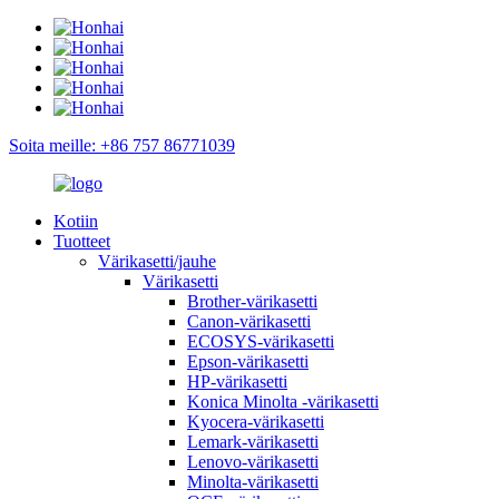
Soita meille: +86 757 86771039
Kotiin
Tuotteet
Värikasetti/jauhe
Värikasetti
Brother-värikasetti
Canon-värikasetti
ECOSYS-värikasetti
Epson-värikasetti
HP-värikasetti
Konica Minolta -värikasetti
Kyocera-värikasetti
Lemark-värikasetti
Lenovo-värikasetti
Minolta-värikasetti