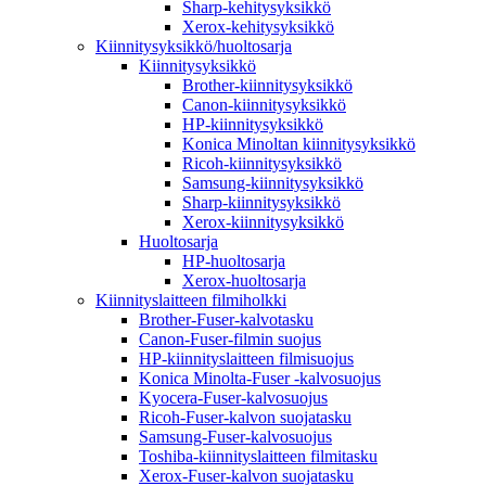
Sharp-kehitysyksikkö
Xerox-kehitysyksikkö
Kiinnitysyksikkö/huoltosarja
Kiinnitysyksikkö
Brother-kiinnitysyksikkö
Canon-kiinnitysyksikkö
HP-kiinnitysyksikkö
Konica Minoltan kiinnitysyksikkö
Ricoh-kiinnitysyksikkö
Samsung-kiinnitysyksikkö
Sharp-kiinnitysyksikkö
Xerox-kiinnitysyksikkö
Huoltosarja
HP-huoltosarja
Xerox-huoltosarja
Kiinnityslaitteen filmiholkki
Brother-Fuser-kalvotasku
Canon-Fuser-filmin suojus
HP-kiinnityslaitteen filmisuojus
Konica Minolta-Fuser -kalvosuojus
Kyocera-Fuser-kalvosuojus
Ricoh-Fuser-kalvon suojatasku
Samsung-Fuser-kalvosuojus
Toshiba-kiinnityslaitteen filmitasku
Xerox-Fuser-kalvon suojatasku