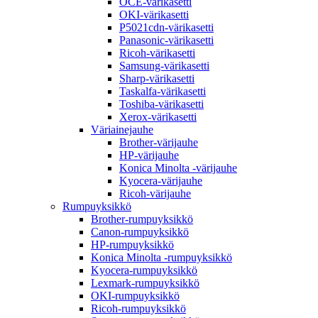
OCE-värikasetti
OKI-värikasetti
P5021cdn-värikasetti
Panasonic-värikasetti
Ricoh-värikasetti
Samsung-värikasetti
Sharp-värikasetti
Taskalfa-värikasetti
Toshiba-värikasetti
Xerox-värikasetti
Väriainejauhe
Brother-värijauhe
HP-värijauhe
Konica Minolta -värijauhe
Kyocera-värijauhe
Ricoh-värijauhe
Rumpuyksikkö
Brother-rumpuyksikkö
Canon-rumpuyksikkö
HP-rumpuyksikkö
Konica Minolta -rumpuyksikkö
Kyocera-rumpuyksikkö
Lexmark-rumpuyksikkö
OKI-rumpuyksikkö
Ricoh-rumpuyksikkö