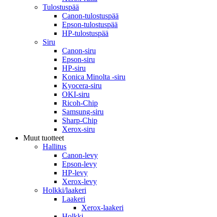
Tulostuspää
Canon-tulostuspää
Epson-tulostuspää
HP-tulostuspää
Siru
Canon-siru
Epson-siru
HP-siru
Konica Minolta -siru
Kyocera-siru
OKI-siru
Ricoh-Chip
Samsung-siru
Sharp-Chip
Xerox-siru
Muut tuotteet
Hallitus
Canon-levy
Epson-levy
HP-levy
Xerox-levy
Holkki/laakeri
Laakeri
Xerox-laakeri
Holkki