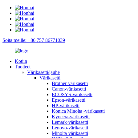
Soita meille: +86 757 86771039
Kotiin
Tuotteet
Värikasetti/jauhe
Värikasetti
Brother-värikasetti
Canon-värikasetti
ECOSYS-värikasetti
Epson-värikasetti
HP-värikasetti
Konica Minolta -värikasetti
Kyocera-värikasetti
Lemark-värikasetti
Lenovo-värikasetti
Minolta-värikasetti