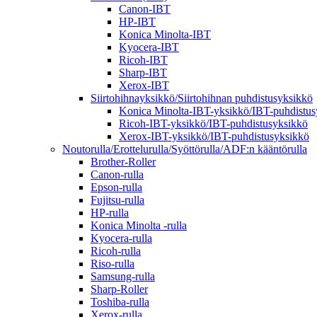
Canon-IBT
HP-IBT
Konica Minolta-IBT
Kyocera-IBT
Ricoh-IBT
Sharp-IBT
Xerox-IBT
Siirtohihnayksikkö/Siirtohihnan puhdistusyksikkö
Konica Minolta-IBT-yksikkö/IBT-puhdistus
Ricoh-IBT-yksikkö/IBT-puhdistusyksikkö
Xerox-IBT-yksikkö/IBT-puhdistusyksikkö
Noutorulla/Erottelurulla/Syöttörulla/ADF:n kääntörulla
Brother-Roller
Canon-rulla
Epson-rulla
Fujitsu-rulla
HP-rulla
Konica Minolta -rulla
Kyocera-rulla
Ricoh-rulla
Riso-rulla
Samsung-rulla
Sharp-Roller
Toshiba-rulla
Xerox-rulla