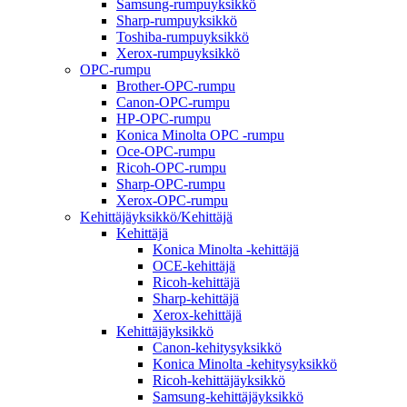
Samsung-rumpuyksikkö
Sharp-rumpuyksikkö
Toshiba-rumpuyksikkö
Xerox-rumpuyksikkö
OPC-rumpu
Brother-OPC-rumpu
Canon-OPC-rumpu
HP-OPC-rumpu
Konica Minolta OPC -rumpu
Oce-OPC-rumpu
Ricoh-OPC-rumpu
Sharp-OPC-rumpu
Xerox-OPC-rumpu
Kehittäjäyksikkö/Kehittäjä
Kehittäjä
Konica Minolta -kehittäjä
OCE-kehittäjä
Ricoh-kehittäjä
Sharp-kehittäjä
Xerox-kehittäjä
Kehittäjäyksikkö
Canon-kehitysyksikkö
Konica Minolta -kehitysyksikkö
Ricoh-kehittäjäyksikkö
Samsung-kehittäjäyksikkö