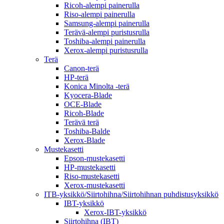
Ricoh-alempi painerulla
Riso-alempi painerulla
Samsung-alempi painerulla
Terävä-alempi puristusrulla
Toshiba-alempi painerulla
Xerox-alempi puristusrulla
Terä
Canon-terä
HP-terä
Konica Minolta -terä
Kyocera-Blade
OCE-Blade
Ricoh-Blade
Terävä terä
Toshiba-Balde
Xerox-Blade
Mustekasetti
Epson-mustekasetti
HP-mustekasetti
Riso-mustekasetti
Xerox-mustekasetti
ITB-yksikkö/Siirtohihna/Siirtohihnan puhdistusyksikkö
IBT-yksikkö
Xerox-IBT-yksikkö
Siirtohihna (IBT)