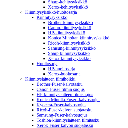
Sharp-kehitysyksikkö
Xerox-kehitysyksikkö
Kiinnitysyksikkö/huoltosarja
Kiinnitysyksikkö
Brother-kiinnitysyksikkö
Canon-kiinnitysyksikkö
HP-kiinnitysyksikkö
Konica Minoltan kiinnitysyksikkö
Ricoh-kiinnitysyksikkö
Samsung-kiinnitysyksikkö
Sharp-kiinnitysyksikkö
Xerox-kiinnitysyksikkö
Huoltosarja
HP-huoltosarja
Xerox-huoltosarja
Kiinnityslaitteen filmiholkki
Brother-Fuser-kalvotasku
Canon-Fuser-filmin suojus
HP-kiinnityslaitteen filmisuojus
Konica Minolta-Fuser -kalvosuojus
Kyocera-Fuser-kalvosuojus
Ricoh-Fuser-kalvon suojatasku
Samsung-Fuser-kalvosuojus
Toshiba-kiinnityslaitteen filmitasku
Xerox-Fuser-kalvon suojatasku