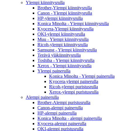
Ylempi kiinnitysrulla
Brother-Ylempi kiinnitysrulla
Canon - Ylempi kiinnitysrulla
HP-ylempi kiinnitysrulla
Konica Minolta - Ylempi kiinnitysrulla
Kyocera-Ylempi kiinnitysrulla
OKI-ylempi kiinnitysrulla
Muu - Ylempi kiinnitysrulla
Ricoh-ylempi kiinnitysrulla
Samsung - Ylempi kiinnitysrulla
Terävä yläkiinnitysrulla
Toshiba - Ylempi kiinnitysrulla
Xerox - Ylempi kiinnitysrulla
Ylempi painerulla
Konica Minolta - Ylempi painerulla
Kyocera-ylempi painerulla
Ricoh-ylempi puristusrulla
Xerox-ylempi puristusrulla
Alempi painerulla
Brother-Alempi puristusrulla
Canon-alempi painerulla
HP-alempi painerulla
Konica Minolta - alempi painerulla
Kyocera-alempi painerulla
OKI-alempi puristusrulla