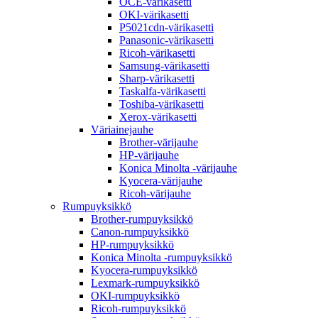
OCE-värikasetti
OKI-värikasetti
P5021cdn-värikasetti
Panasonic-värikasetti
Ricoh-värikasetti
Samsung-värikasetti
Sharp-värikasetti
Taskalfa-värikasetti
Toshiba-värikasetti
Xerox-värikasetti
Väriainejauhe
Brother-värijauhe
HP-värijauhe
Konica Minolta -värijauhe
Kyocera-värijauhe
Ricoh-värijauhe
Rumpuyksikkö
Brother-rumpuyksikkö
Canon-rumpuyksikkö
HP-rumpuyksikkö
Konica Minolta -rumpuyksikkö
Kyocera-rumpuyksikkö
Lexmark-rumpuyksikkö
OKI-rumpuyksikkö
Ricoh-rumpuyksikkö