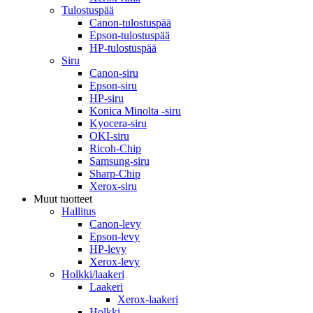
Tulostuspää
Canon-tulostuspää
Epson-tulostuspää
HP-tulostuspää
Siru
Canon-siru
Epson-siru
HP-siru
Konica Minolta -siru
Kyocera-siru
OKI-siru
Ricoh-Chip
Samsung-siru
Sharp-Chip
Xerox-siru
Muut tuotteet
Hallitus
Canon-levy
Epson-levy
HP-levy
Xerox-levy
Holkki/laakeri
Laakeri
Xerox-laakeri
Holkki