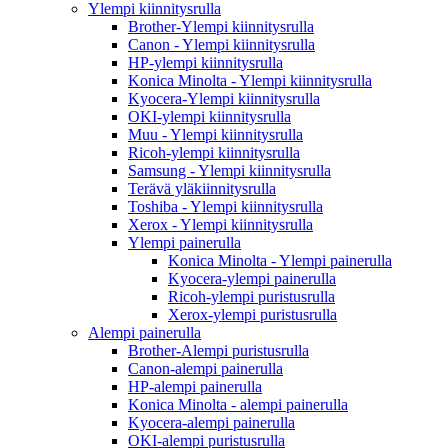
Ylempi kiinnitysrulla
Brother-Ylempi kiinnitysrulla
Canon - Ylempi kiinnitysrulla
HP-ylempi kiinnitysrulla
Konica Minolta - Ylempi kiinnitysrulla
Kyocera-Ylempi kiinnitysrulla
OKI-ylempi kiinnitysrulla
Muu - Ylempi kiinnitysrulla
Ricoh-ylempi kiinnitysrulla
Samsung - Ylempi kiinnitysrulla
Terävä yläkiinnitysrulla
Toshiba - Ylempi kiinnitysrulla
Xerox - Ylempi kiinnitysrulla
Ylempi painerulla
Konica Minolta - Ylempi painerulla
Kyocera-ylempi painerulla
Ricoh-ylempi puristusrulla
Xerox-ylempi puristusrulla
Alempi painerulla
Brother-Alempi puristusrulla
Canon-alempi painerulla
HP-alempi painerulla
Konica Minolta - alempi painerulla
Kyocera-alempi painerulla
OKI-alempi puristusrulla