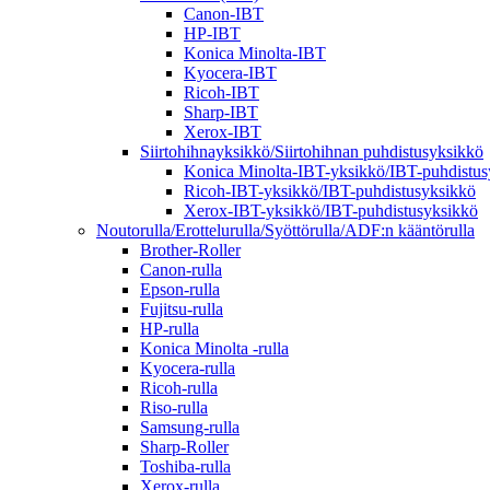
Canon-IBT
HP-IBT
Konica Minolta-IBT
Kyocera-IBT
Ricoh-IBT
Sharp-IBT
Xerox-IBT
Siirtohihnayksikkö/Siirtohihnan puhdistusyksikkö
Konica Minolta-IBT-yksikkö/IBT-puhdistus
Ricoh-IBT-yksikkö/IBT-puhdistusyksikkö
Xerox-IBT-yksikkö/IBT-puhdistusyksikkö
Noutorulla/Erottelurulla/Syöttörulla/ADF:n kääntörulla
Brother-Roller
Canon-rulla
Epson-rulla
Fujitsu-rulla
HP-rulla
Konica Minolta -rulla
Kyocera-rulla
Ricoh-rulla
Riso-rulla
Samsung-rulla
Sharp-Roller
Toshiba-rulla
Xerox-rulla