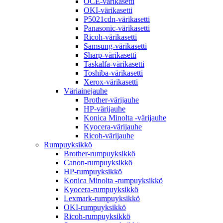
OCE-värikasetti
OKI-värikasetti
P5021cdn-värikasetti
Panasonic-värikasetti
Ricoh-värikasetti
Samsung-värikasetti
Sharp-värikasetti
Taskalfa-värikasetti
Toshiba-värikasetti
Xerox-värikasetti
Väriainejauhe
Brother-värijauhe
HP-värijauhe
Konica Minolta -värijauhe
Kyocera-värijauhe
Ricoh-värijauhe
Rumpuyksikkö
Brother-rumpuyksikkö
Canon-rumpuyksikkö
HP-rumpuyksikkö
Konica Minolta -rumpuyksikkö
Kyocera-rumpuyksikkö
Lexmark-rumpuyksikkö
OKI-rumpuyksikkö
Ricoh-rumpuyksikkö