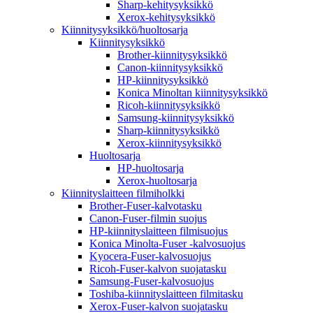
Sharp-kehitysyksikkö
Xerox-kehitysyksikkö
Kiinnitysyksikkö/huoltosarja
Kiinnitysyksikkö
Brother-kiinnitysyksikkö
Canon-kiinnitysyksikkö
HP-kiinnitysyksikkö
Konica Minoltan kiinnitysyksikkö
Ricoh-kiinnitysyksikkö
Samsung-kiinnitysyksikkö
Sharp-kiinnitysyksikkö
Xerox-kiinnitysyksikkö
Huoltosarja
HP-huoltosarja
Xerox-huoltosarja
Kiinnityslaitteen filmiholkki
Brother-Fuser-kalvotasku
Canon-Fuser-filmin suojus
HP-kiinnityslaitteen filmisuojus
Konica Minolta-Fuser -kalvosuojus
Kyocera-Fuser-kalvosuojus
Ricoh-Fuser-kalvon suojatasku
Samsung-Fuser-kalvosuojus
Toshiba-kiinnityslaitteen filmitasku
Xerox-Fuser-kalvon suojatasku