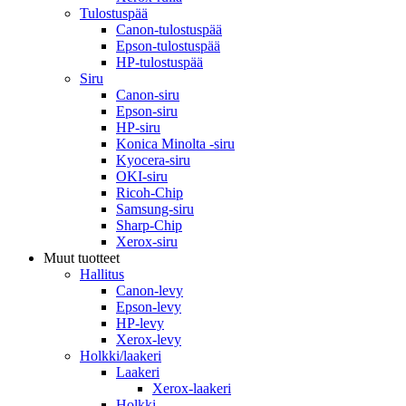
Tulostuspää
Canon-tulostuspää
Epson-tulostuspää
HP-tulostuspää
Siru
Canon-siru
Epson-siru
HP-siru
Konica Minolta -siru
Kyocera-siru
OKI-siru
Ricoh-Chip
Samsung-siru
Sharp-Chip
Xerox-siru
Muut tuotteet
Hallitus
Canon-levy
Epson-levy
HP-levy
Xerox-levy
Holkki/laakeri
Laakeri
Xerox-laakeri
Holkki