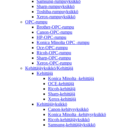
Samsung-rumpuyksikkö
Sharp-rumpuyksikkö
Toshiba-rumpuyksikkö
Xerox-rumpuyksikkö
OPC-rumpu
Brother-OPC-rumpu
Canon-OPC-rumpu
HP-OPC-rumpu
Konica Minolta OPC -rumpu
Oce-OPC-rumpu
Ricoh-OPC-rumpu
Sharp-OPC-rumpu
Xerox-OPC-rumpu
Kehittäjäyksikkö/Kehittäjä
Kehittäjä
Konica Minolta -kehittäjä
OCE-kehittäjä
Ricoh-kehittäjä
Sharp-kehittäjä
Xerox-kehittäjä
Kehittäjäyksikkö
Canon-kehitysyksikkö
Konica Minolta -kehitysyksikkö
Ricoh-kehittäjäyksikkö
Samsung-kehittäjäyksikkö