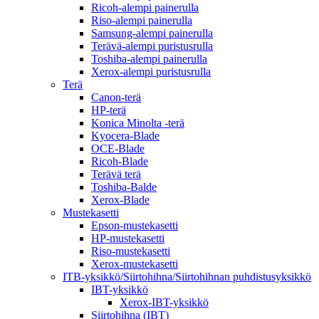
Ricoh-alempi painerulla
Riso-alempi painerulla
Samsung-alempi painerulla
Terävä-alempi puristusrulla
Toshiba-alempi painerulla
Xerox-alempi puristusrulla
Terä
Canon-terä
HP-terä
Konica Minolta -terä
Kyocera-Blade
OCE-Blade
Ricoh-Blade
Terävä terä
Toshiba-Balde
Xerox-Blade
Mustekasetti
Epson-mustekasetti
HP-mustekasetti
Riso-mustekasetti
Xerox-mustekasetti
ITB-yksikkö/Siirtohihna/Siirtohihnan puhdistusyksikkö
IBT-yksikkö
Xerox-IBT-yksikkö
Siirtohihna (IBT)