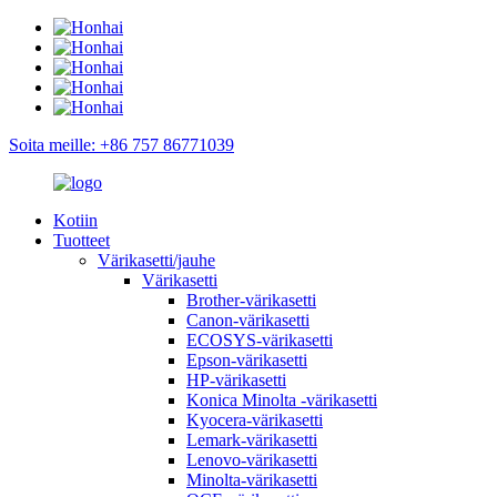
Soita meille: +86 757 86771039
Kotiin
Tuotteet
Värikasetti/jauhe
Värikasetti
Brother-värikasetti
Canon-värikasetti
ECOSYS-värikasetti
Epson-värikasetti
HP-värikasetti
Konica Minolta -värikasetti
Kyocera-värikasetti
Lemark-värikasetti
Lenovo-värikasetti
Minolta-värikasetti