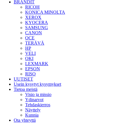
BRÄNDIT
RICOH
KONICA MINOLTA
XEROX
KYOCERA
SAMSUNG
CANON
OCE
TERÄVÄ
HP
VELI
OKI
LEXMARK
EPSON
RISO
UUTISET
Usein kysytyt kysymykset
Tietoa meistä
Visio ja missio
Ydinarvot
Tehdaskierros
Näyttely
Kunnia
Ota yhteyttä