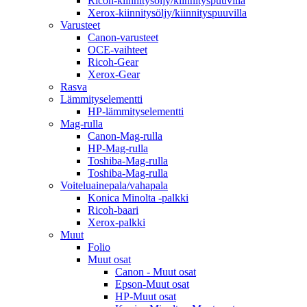
Ricoh-kiinnitysöljy/kiinnityspuuvilla
Xerox-kiinnitysöljy/kiinnityspuuvilla
Varusteet
Canon-varusteet
OCE-vaihteet
Ricoh-Gear
Xerox-Gear
Rasva
Lämmityselementti
HP-lämmityselementti
Mag-rulla
Canon-Mag-rulla
HP-Mag-rulla
Toshiba-Mag-rulla
Toshiba-Mag-rulla
Voiteluainepala/vahapala
Konica Minolta -palkki
Ricoh-baari
Xerox-palkki
Muut
Folio
Muut osat
Canon - Muut osat
Epson-Muut osat
HP-Muut osat