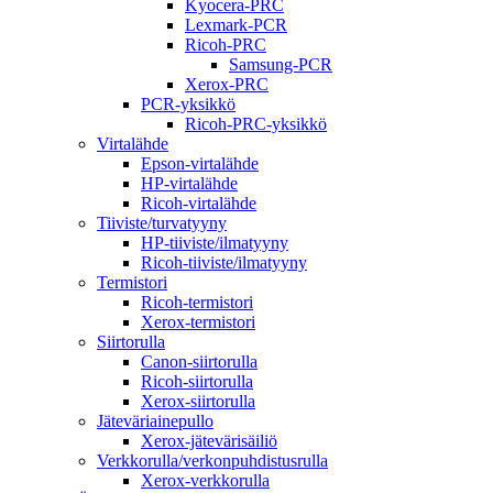
Kyocera-PRC
Lexmark-PCR
Ricoh-PRC
Samsung-PCR
Xerox-PRC
PCR-yksikkö
Ricoh-PRC-yksikkö
Virtalähde
Epson-virtalähde
HP-virtalähde
Ricoh-virtalähde
Tiiviste/turvatyyny
HP-tiiviste/ilmatyyny
Ricoh-tiiviste/ilmatyyny
Termistori
Ricoh-termistori
Xerox-termistori
Siirtorulla
Canon-siirtorulla
Ricoh-siirtorulla
Xerox-siirtorulla
Jäteväriainepullo
Xerox-jätevärisäiliö
Verkkorulla/verkonpuhdistusrulla
Xerox-verkkorulla