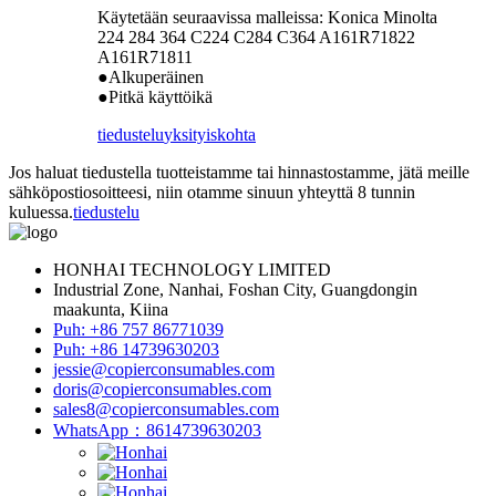
Käytetään seuraavissa malleissa: Konica Minolta
224 284 364 C224 C284 C364 A161R71822
A161R71811
●Alkuperäinen
●Pitkä käyttöikä
tiedustelu
yksityiskohta
Jos haluat tiedustella tuotteistamme tai hinnastostamme, jätä meille
sähköpostiosoitteesi, niin otamme sinuun yhteyttä 8 tunnin
kuluessa.
tiedustelu
HONHAI TECHNOLOGY LIMITED
Industrial Zone, Nanhai, Foshan City, Guangdongin
maakunta, Kiina
Puh: +86 757 86771039
Puh: +86 14739630203
jessie@copierconsumables.com
doris@copierconsumables.com
sales8@copierconsumables.com
WhatsApp：8614739630203