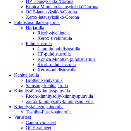
HP-latausyksikkö/Corona
Konica Minoltan latausyksikkö/Corona
OCE-latausyksikkö/Corona
Xerox-latausyksikkö/Corona
Puhdistusrulla/Harjarulla
Harjarulla
Ricoh-sivellintela
Xerox-sivellinrulla
Puhdistusrulla
Canonin puhdistusrulla
HP-puhdistusrulla
Konica Minoltan puhdistusrulla
Ricoh-puhdistusrulla
Xerox-puhdistusrulla
Kehittäjärulla
Brother-kehitysrulla
Samsung-kehittäjärulla
Kiinnitysöljy/kiinnityspuuvilla
Ricoh-kiinnitysöljy/kiinnityspuuvilla
Xerox-kiinnitysöljy/kiinnityspuuvilla
Kiinnityslaitteen painerulla
Toshiba-Fuser-painerulla
Varusteet
Canon-varusteet
OCE-vaihteet