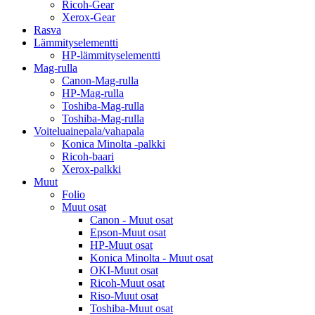
Ricoh-Gear
Xerox-Gear
Rasva
Lämmityselementti
HP-lämmityselementti
Mag-rulla
Canon-Mag-rulla
HP-Mag-rulla
Toshiba-Mag-rulla
Toshiba-Mag-rulla
Voiteluainepala/vahapala
Konica Minolta -palkki
Ricoh-baari
Xerox-palkki
Muut
Folio
Muut osat
Canon - Muut osat
Epson-Muut osat
HP-Muut osat
Konica Minolta - Muut osat
OKI-Muut osat
Ricoh-Muut osat
Riso-Muut osat
Toshiba-Muut osat