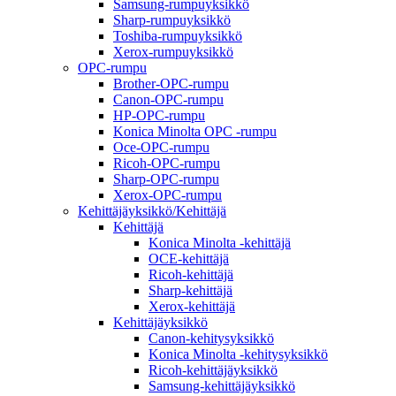
Samsung-rumpuyksikkö
Sharp-rumpuyksikkö
Toshiba-rumpuyksikkö
Xerox-rumpuyksikkö
OPC-rumpu
Brother-OPC-rumpu
Canon-OPC-rumpu
HP-OPC-rumpu
Konica Minolta OPC -rumpu
Oce-OPC-rumpu
Ricoh-OPC-rumpu
Sharp-OPC-rumpu
Xerox-OPC-rumpu
Kehittäjäyksikkö/Kehittäjä
Kehittäjä
Konica Minolta -kehittäjä
OCE-kehittäjä
Ricoh-kehittäjä
Sharp-kehittäjä
Xerox-kehittäjä
Kehittäjäyksikkö
Canon-kehitysyksikkö
Konica Minolta -kehitysyksikkö
Ricoh-kehittäjäyksikkö
Samsung-kehittäjäyksikkö