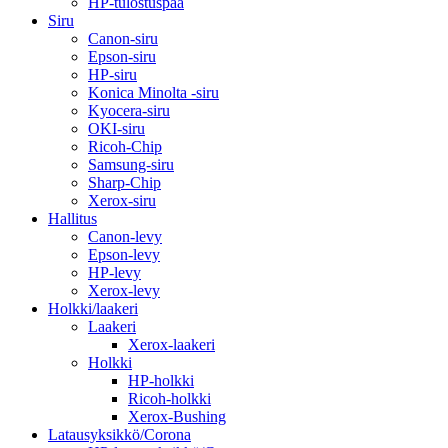
HP-tulostuspää
Siru
Canon-siru
Epson-siru
HP-siru
Konica Minolta -siru
Kyocera-siru
OKI-siru
Ricoh-Chip
Samsung-siru
Sharp-Chip
Xerox-siru
Hallitus
Canon-levy
Epson-levy
HP-levy
Xerox-levy
Holkki/laakeri
Laakeri
Xerox-laakeri
Holkki
HP-holkki
Ricoh-holkki
Xerox-Bushing
Latausyksikkö/Corona