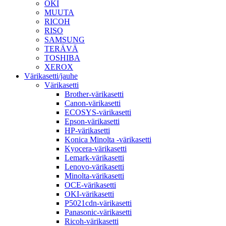
OKI
MUUTA
RICOH
RISO
SAMSUNG
TERÄVÄ
TOSHIBA
XEROX
Värikasetti/jauhe
Värikasetti
Brother-värikasetti
Canon-värikasetti
ECOSYS-värikasetti
Epson-värikasetti
HP-värikasetti
Konica Minolta -värikasetti
Kyocera-värikasetti
Lemark-värikasetti
Lenovo-värikasetti
Minolta-värikasetti
OCE-värikasetti
OKI-värikasetti
P5021cdn-värikasetti
Panasonic-värikasetti
Ricoh-värikasetti