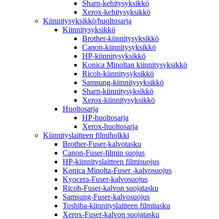
Sharp-kehitysyksikkö
Xerox-kehitysyksikkö
Kiinnitysyksikkö/huoltosarja
Kiinnitysyksikkö
Brother-kiinnitysyksikkö
Canon-kiinnitysyksikkö
HP-kiinnitysyksikkö
Konica Minoltan kiinnitysyksikkö
Ricoh-kiinnitysyksikkö
Samsung-kiinnitysyksikkö
Sharp-kiinnitysyksikkö
Xerox-kiinnitysyksikkö
Huoltosarja
HP-huoltosarja
Xerox-huoltosarja
Kiinnityslaitteen filmiholkki
Brother-Fuser-kalvotasku
Canon-Fuser-filmin suojus
HP-kiinnityslaitteen filmisuojus
Konica Minolta-Fuser -kalvosuojus
Kyocera-Fuser-kalvosuojus
Ricoh-Fuser-kalvon suojatasku
Samsung-Fuser-kalvosuojus
Toshiba-kiinnityslaitteen filmitasku
Xerox-Fuser-kalvon suojatasku