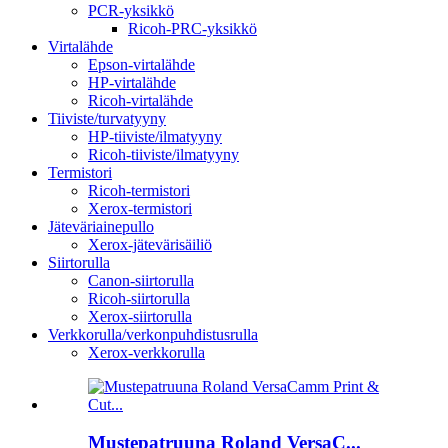
PCR-yksikkö
Ricoh-PRC-yksikkö
Virtalähde
Epson-virtalähde
HP-virtalähde
Ricoh-virtalähde
Tiiviste/turvatyyny
HP-tiiviste/ilmatyyny
Ricoh-tiiviste/ilmatyyny
Termistori
Ricoh-termistori
Xerox-termistori
Jäteväriainepullo
Xerox-jätevärisäiliö
Siirtorulla
Canon-siirtorulla
Ricoh-siirtorulla
Xerox-siirtorulla
Verkkorulla/verkonpuhdistusrulla
Xerox-verkkorulla
Mustepatruuna Roland VersaC...