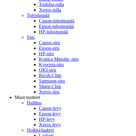
Toshiba-rulla
Xerox-rulla
Tulostuspää
Canon-tulostuspää
Epson-tulostuspää
HP-tulostuspää
Siru
Canon-siru
Epson-siru
HP-siru
Konica Minolta -siru
Kyocera-siru
OKI-siru
Ricoh-Chip
Samsung-siru
Sharp-Chip
Xerox-siru
Muut tuotteet
Hallitus
Canon-levy
Epson-levy
HP-levy
Xerox-levy
Holkki/laakeri
Laakeri