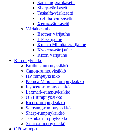
Samsung-värikasetti
Sharp-värikasetti
Taskalfa-värikasetti
Toshiba-värikasetti
Xerox-värikasetti
Väriainejauhe
Brother-värijauhe
HP-värijauhe
Konica Minolta -värijauhe
Kyocera-värijauhe
Ricoh-värijauhe
Rumpuyksikkö
Brother-rumpuyksikkö
Canon-rumpuyksikkö
HP-rumpuyksikkö
Konica Minolta -rumpuyksikkö
Kyocera-rumpuyksikkö
Lexmark-rumpuyksikkö
OKI-rumpuyksikkö
Ricoh-rumpuyksikkö
Samsung-rumpuyksikkö
Sharp-rumpuyksikkö
Toshiba-rumpuyksikkö
Xerox-rumpuyksikkö
OPC-rumpu