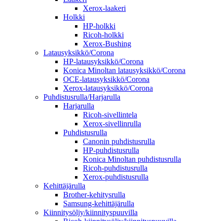
Xerox-laakeri
Holkki
HP-holkki
Ricoh-holkki
Xerox-Bushing
Latausyksikkö/Corona
HP-latausyksikkö/Corona
Konica Minoltan latausyksikkö/Corona
OCE-latausyksikkö/Corona
Xerox-latausyksikkö/Corona
Puhdistusrulla/Harjarulla
Harjarulla
Ricoh-sivellintela
Xerox-sivellinrulla
Puhdistusrulla
Canonin puhdistusrulla
HP-puhdistusrulla
Konica Minoltan puhdistusrulla
Ricoh-puhdistusrulla
Xerox-puhdistusrulla
Kehittäjärulla
Brother-kehitysrulla
Samsung-kehittäjärulla
Kiinnitysöljy/kiinnityspuuvilla