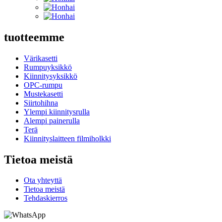
tuotteemme
Värikasetti
Rumpuyksikkö
Kiinnitysyksikkö
OPC-rumpu
Mustekasetti
Siirtohihna
Ylempi kiinnitysrulla
Alempi painerulla
Terä
Kiinnityslaitteen filmiholkki
Tietoa meistä
Ota yhteyttä
Tietoa meistä
Tehdaskierros