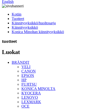
English
Kotiin
Tuotteet
Kiinnitysyksikkö/huoltosarja
Kiinnitysyksikkö
Konica Minoltan kiinnitysyksikkö
tuotteet
Luokat
BRÄNDIT
VELI
CANON
EPSON
HP
FUJITSU
KONICA MINOLTA
KYOCERA
LENOVO
LEXMARK
OCE