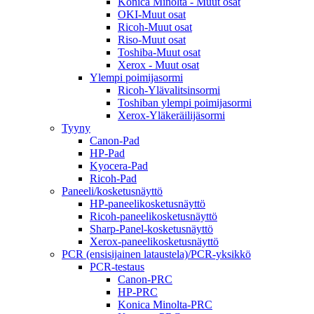
Konica Minolta - Muut osat
OKI-Muut osat
Ricoh-Muut osat
Riso-Muut osat
Toshiba-Muut osat
Xerox - Muut osat
Ylempi poimijasormi
Ricoh-Ylävalitsinsormi
Toshiban ylempi poimijasormi
Xerox-Yläkeräilijäsormi
Tyyny
Canon-Pad
HP-Pad
Kyocera-Pad
Ricoh-Pad
Paneeli/kosketusnäyttö
HP-paneelikosketusnäyttö
Ricoh-paneelikosketusnäyttö
Sharp-Panel-kosketusnäyttö
Xerox-paneelikosketusnäyttö
PCR (ensisijainen lataustela)/PCR-yksikkö
PCR-testaus
Canon-PRC
HP-PRC
Konica Minolta-PRC