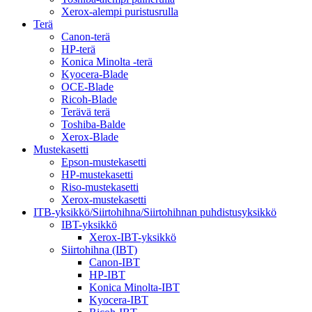
Xerox-alempi puristusrulla
Terä
Canon-terä
HP-terä
Konica Minolta -terä
Kyocera-Blade
OCE-Blade
Ricoh-Blade
Terävä terä
Toshiba-Balde
Xerox-Blade
Mustekasetti
Epson-mustekasetti
HP-mustekasetti
Riso-mustekasetti
Xerox-mustekasetti
ITB-yksikkö/Siirtohihna/Siirtohihnan puhdistusyksikkö
IBT-yksikkö
Xerox-IBT-yksikkö
Siirtohihna (IBT)
Canon-IBT
HP-IBT
Konica Minolta-IBT
Kyocera-IBT