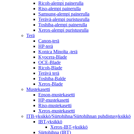
Ricoh-alempi painerulla
Riso-alempi painerulla
Samsung-alempi painerulla
Terävä-alempi puristusrulla
Toshiba-alempi painerulla
Xerox-alempi puristusrulla
Terä
Canon-terä
HP-terä
Konica Minolta -terä
Kyocera-Blade
OCE-Blade
Ricoh-Blade
Terävä terä
Toshiba-Balde
Xerox-Blade
Mustekasetti
Epson-mustekasetti
HP-mustekasetti
Riso-mustekasetti
Xerox-mustekasetti
ITB-yksikkö/Siirtohihna/Siirtohihnan puhdistusyksikkö
IBT-yksikkö
Xerox-IBT-yksikkö
Siirtohihna (IBT)