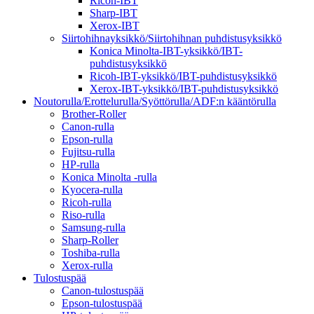
Ricoh-IBT
Sharp-IBT
Xerox-IBT
Siirtohihnayksikkö/Siirtohihnan puhdistusyksikkö
Konica Minolta-IBT-yksikkö/IBT-
puhdistusyksikkö
Ricoh-IBT-yksikkö/IBT-puhdistusyksikkö
Xerox-IBT-yksikkö/IBT-puhdistusyksikkö
Noutorulla/Erottelurulla/Syöttörulla/ADF:n kääntörulla
Brother-Roller
Canon-rulla
Epson-rulla
Fujitsu-rulla
HP-rulla
Konica Minolta -rulla
Kyocera-rulla
Ricoh-rulla
Riso-rulla
Samsung-rulla
Sharp-Roller
Toshiba-rulla
Xerox-rulla
Tulostuspää
Canon-tulostuspää
Epson-tulostuspää