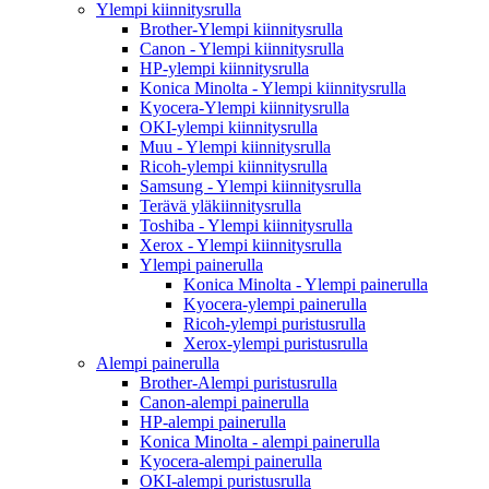
Ylempi kiinnitysrulla
Brother-Ylempi kiinnitysrulla
Canon - Ylempi kiinnitysrulla
HP-ylempi kiinnitysrulla
Konica Minolta - Ylempi kiinnitysrulla
Kyocera-Ylempi kiinnitysrulla
OKI-ylempi kiinnitysrulla
Muu - Ylempi kiinnitysrulla
Ricoh-ylempi kiinnitysrulla
Samsung - Ylempi kiinnitysrulla
Terävä yläkiinnitysrulla
Toshiba - Ylempi kiinnitysrulla
Xerox - Ylempi kiinnitysrulla
Ylempi painerulla
Konica Minolta - Ylempi painerulla
Kyocera-ylempi painerulla
Ricoh-ylempi puristusrulla
Xerox-ylempi puristusrulla
Alempi painerulla
Brother-Alempi puristusrulla
Canon-alempi painerulla
HP-alempi painerulla
Konica Minolta - alempi painerulla
Kyocera-alempi painerulla
OKI-alempi puristusrulla