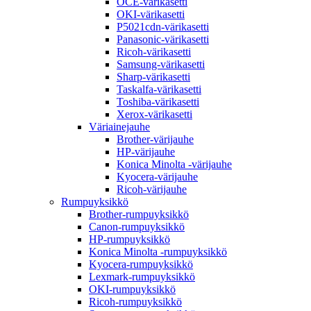
OCE-värikasetti
OKI-värikasetti
P5021cdn-värikasetti
Panasonic-värikasetti
Ricoh-värikasetti
Samsung-värikasetti
Sharp-värikasetti
Taskalfa-värikasetti
Toshiba-värikasetti
Xerox-värikasetti
Väriainejauhe
Brother-värijauhe
HP-värijauhe
Konica Minolta -värijauhe
Kyocera-värijauhe
Ricoh-värijauhe
Rumpuyksikkö
Brother-rumpuyksikkö
Canon-rumpuyksikkö
HP-rumpuyksikkö
Konica Minolta -rumpuyksikkö
Kyocera-rumpuyksikkö
Lexmark-rumpuyksikkö
OKI-rumpuyksikkö
Ricoh-rumpuyksikkö