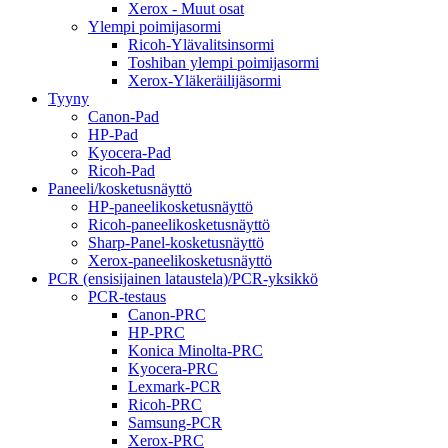
Xerox - Muut osat
Ylempi poimijasormi
Ricoh-Ylävalitsinsormi
Toshiban ylempi poimijasormi
Xerox-Yläkeräilijäsormi
Tyyny
Canon-Pad
HP-Pad
Kyocera-Pad
Ricoh-Pad
Paneeli/kosketusnäyttö
HP-paneelikosketusnäyttö
Ricoh-paneelikosketusnäyttö
Sharp-Panel-kosketusnäyttö
Xerox-paneelikosketusnäyttö
PCR (ensisijainen lataustela)/PCR-yksikkö
PCR-testaus
Canon-PRC
HP-PRC
Konica Minolta-PRC
Kyocera-PRC
Lexmark-PCR
Ricoh-PRC
Samsung-PCR
Xerox-PRC