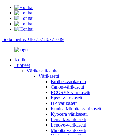
Soita meille: +86 757 86771039
Kotiin
Tuotteet
Värikasetti/jauhe
Värikasetti
Brother-värikasetti
Canon-värikasetti
ECOSYS-värikasetti
Epson-värikasetti
HP-värikasetti
Konica Minolta -värikasetti
Kyocera-värikasetti
Lemark-värikasetti
Lenovo-värikasetti
Minolta-värikasetti