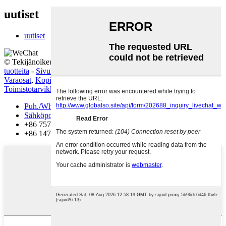
uutiset
uutiset
© Tekijänoikeus - 2010-2022: Kaikki oikeudet pidätetään.
Kuumia
tuotteita
-
Sivukartta
Varaosat
,
Kopiokoneen osat
,
Toimistotarvikkeet
,
Tulostimen osat
,
Toimistotarvikkeet
,
Toimistokokous
,
Puh./WhatsApp
Sähköposti
+86 757 86771039
+86 14739630203