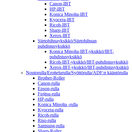
Canon-IBT
HP-IBT
Konica Minolta-IBT
Kyocera-IBT
Ricoh-IBT
Sharp-IBT
Xerox-IBT
Siirtohihnayksikkö/Siirtohihnan
puhdistusyksikkö
Konica Minolta-IBT-yksikkö/IBT-
puhdistusyksikkö
Ricoh-IBT-yksikkö/IBT-puhdistusyksikkö
Xerox-IBT-yksikkö/IBT-puhdistusyksikkö
Noutorulla/Erottelurulla/Syöttörulla/ADF:n kääntörulla
Brother-Roller
Canon-rulla
Epson-rulla
Fujitsu-rulla
HP-rulla
Konica Minolta -rulla
Kyocera-rulla
Ricoh-rulla
Riso-rulla
Samsung-rulla
Sharp-Roller