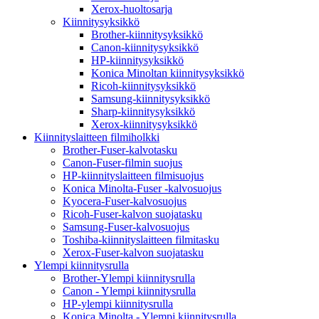
Xerox-huoltosarja
Kiinnitysyksikkö
Brother-kiinnitysyksikkö
Canon-kiinnitysyksikkö
HP-kiinnitysyksikkö
Konica Minoltan kiinnitysyksikkö
Ricoh-kiinnitysyksikkö
Samsung-kiinnitysyksikkö
Sharp-kiinnitysyksikkö
Xerox-kiinnitysyksikkö
Kiinnityslaitteen filmiholkki
Brother-Fuser-kalvotasku
Canon-Fuser-filmin suojus
HP-kiinnityslaitteen filmisuojus
Konica Minolta-Fuser -kalvosuojus
Kyocera-Fuser-kalvosuojus
Ricoh-Fuser-kalvon suojatasku
Samsung-Fuser-kalvosuojus
Toshiba-kiinnityslaitteen filmitasku
Xerox-Fuser-kalvon suojatasku
Ylempi kiinnitysrulla
Brother-Ylempi kiinnitysrulla
Canon - Ylempi kiinnitysrulla
HP-ylempi kiinnitysrulla
Konica Minolta - Ylempi kiinnitysrulla