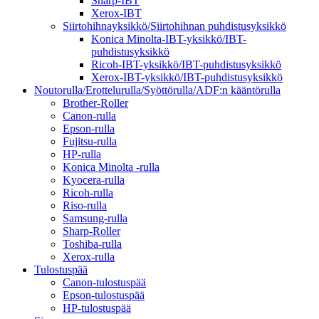
Sharp-IBT
Xerox-IBT
Siirtohihnayksikkö/Siirtohihnan puhdistusyksikkö
Konica Minolta-IBT-yksikkö/IBT-
puhdistusyksikkö
Ricoh-IBT-yksikkö/IBT-puhdistusyksikkö
Xerox-IBT-yksikkö/IBT-puhdistusyksikkö
Noutorulla/Erottelurulla/Syöttörulla/ADF:n kääntörulla
Brother-Roller
Canon-rulla
Epson-rulla
Fujitsu-rulla
HP-rulla
Konica Minolta -rulla
Kyocera-rulla
Ricoh-rulla
Riso-rulla
Samsung-rulla
Sharp-Roller
Toshiba-rulla
Xerox-rulla
Tulostuspää
Canon-tulostuspää
Epson-tulostuspää
HP-tulostuspää