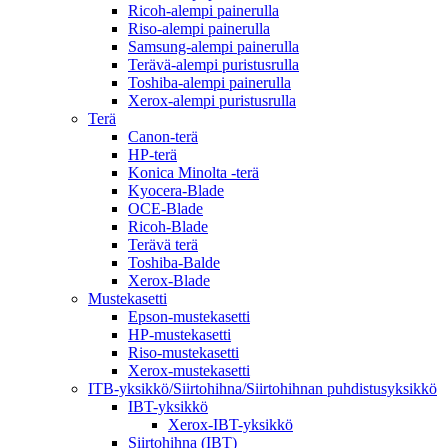
Ricoh-alempi painerulla
Riso-alempi painerulla
Samsung-alempi painerulla
Terävä-alempi puristusrulla
Toshiba-alempi painerulla
Xerox-alempi puristusrulla
Terä
Canon-terä
HP-terä
Konica Minolta -terä
Kyocera-Blade
OCE-Blade
Ricoh-Blade
Terävä terä
Toshiba-Balde
Xerox-Blade
Mustekasetti
Epson-mustekasetti
HP-mustekasetti
Riso-mustekasetti
Xerox-mustekasetti
ITB-yksikkö/Siirtohihna/Siirtohihnan puhdistusyksikkö
IBT-yksikkö
Xerox-IBT-yksikkö
Siirtohihna (IBT)