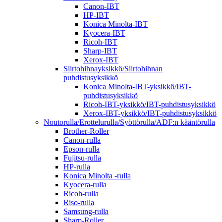
Canon-IBT
HP-IBT
Konica Minolta-IBT
Kyocera-IBT
Ricoh-IBT
Sharp-IBT
Xerox-IBT
Siirtohihnayksikkö/Siirtohihnan
puhdistusyksikkö
Konica Minolta-IBT-yksikkö/IBT-
puhdistusyksikkö
Ricoh-IBT-yksikkö/IBT-puhdistusyksikkö
Xerox-IBT-yksikkö/IBT-puhdistusyksikkö
Noutorulla/Erottelurulla/Syöttörulla/ADF:n kääntörulla
Brother-Roller
Canon-rulla
Epson-rulla
Fujitsu-rulla
HP-rulla
Konica Minolta -rulla
Kyocera-rulla
Ricoh-rulla
Riso-rulla
Samsung-rulla
Sharp-Roller