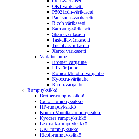
OCE-värikasetti
OKI-värikasetti
P5021cdn-värikasetti
Panasonic-värikasetti
Ricoh-värikasetti
Samsung-värikasetti
Sharp-värikasetti
Taskalfa-värikasetti
Toshiba-värikasetti
Xerox-värikasetti
Väriainejauhe
Brother-värijauhe
HP-värijauhe
Konica Minolta -värijauhe
Kyocera-värijauhe
Ricoh-värijauhe
Rumpuyksikkö
Brother-rumpuyksikkö
Canon-rumpuyksikkö
HP-rumpuyksikkö
Konica Minolta -rumpuyksikkö
Kyocera-rumpuyksikkö
Lexmark-rumpuyksikkö
OKI-rumpuyksikkö
Ricoh-rumpuyksikkö