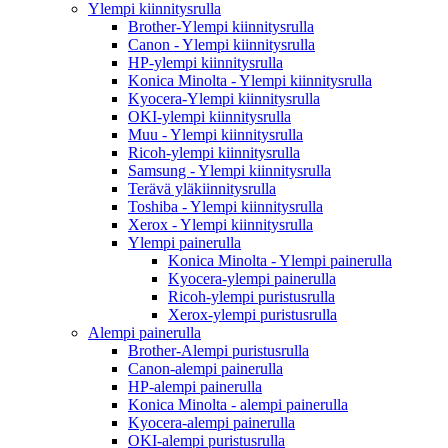
Ylempi kiinnitysrulla
Brother-Ylempi kiinnitysrulla
Canon - Ylempi kiinnitysrulla
HP-ylempi kiinnitysrulla
Konica Minolta - Ylempi kiinnitysrulla
Kyocera-Ylempi kiinnitysrulla
OKI-ylempi kiinnitysrulla
Muu - Ylempi kiinnitysrulla
Ricoh-ylempi kiinnitysrulla
Samsung - Ylempi kiinnitysrulla
Terävä yläkiinnitysrulla
Toshiba - Ylempi kiinnitysrulla
Xerox - Ylempi kiinnitysrulla
Ylempi painerulla
Konica Minolta - Ylempi painerulla
Kyocera-ylempi painerulla
Ricoh-ylempi puristusrulla
Xerox-ylempi puristusrulla
Alempi painerulla
Brother-Alempi puristusrulla
Canon-alempi painerulla
HP-alempi painerulla
Konica Minolta - alempi painerulla
Kyocera-alempi painerulla
OKI-alempi puristusrulla