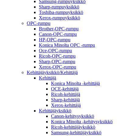
Samsung-rumpuyksikkö
Sharp-rumpuyksikkö
Toshiba-rumpuyksikkö
Xerox-rumpuyksikkö
OPC-rumpu
Brother-OPC-rumpu
Canon-OPC-rumpu
HP-OPC-rumpu
Konica Minolta OPC -rumpu
Oce-OPC-rumpu
Ricoh-OPC-rumpu
Sharp-OPC-rumpu
Xerox-OPC-rumpu
Kehittäjäyksikkö/Kehittäjä
Kehittäjä
Konica Minolta -kehittäjä
OCE-kehittäjä
Ricoh-kehittäjä
Sharp-kehittäjä
Xerox-kehittäjä
Kehittäjäyksikkö
Canon-kehitysyksikkö
Konica Minolta -kehitysyksikkö
Ricoh-kehittäjäyksikkö
Samsung-kehittäjäyksikkö