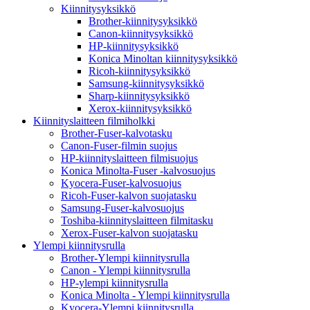
Kiinnitysyksikkö
Brother-kiinnitysyksikkö
Canon-kiinnitysyksikkö
HP-kiinnitysyksikkö
Konica Minoltan kiinnitysyksikkö
Ricoh-kiinnitysyksikkö
Samsung-kiinnitysyksikkö
Sharp-kiinnitysyksikkö
Xerox-kiinnitysyksikkö
Kiinnityslaitteen filmiholkki
Brother-Fuser-kalvotasku
Canon-Fuser-filmin suojus
HP-kiinnityslaitteen filmisuojus
Konica Minolta-Fuser -kalvosuojus
Kyocera-Fuser-kalvosuojus
Ricoh-Fuser-kalvon suojatasku
Samsung-Fuser-kalvosuojus
Toshiba-kiinnityslaitteen filmitasku
Xerox-Fuser-kalvon suojatasku
Ylempi kiinnitysrulla
Brother-Ylempi kiinnitysrulla
Canon - Ylempi kiinnitysrulla
HP-ylempi kiinnitysrulla
Konica Minolta - Ylempi kiinnitysrulla
Kyocera-Ylempi kiinnitysrulla