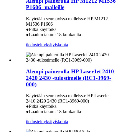
Alempi painerulla HP M1212 M1536
P1606 -malleille
Käytetään seuraavissa malleissa: HP M1212
M1536 P1606
●Pitkä käyttöikä
●Laadun takuu: 18 kuukautta
tiedustelu
yksityiskohta
Alempi painerulla HP LaserJet 2410
2420 2430 -tulostimelle (RC1-3969-
000)
Käytetään seuraavissa malleissa: HP LaserJet
2410 2420 2430 (RC1-3969-000)
●Pitkä käyttöikä
●Laadun takuu: 18 kuukautta
tiedustelu
yksityiskohta