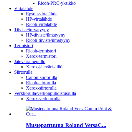
Ricoh-PRC-yksikkö
Virtalähde
Epson-virtalähde
HP-virtalähde
Ricoh-virtalähde
Tiiviste/turvatyyny
HP-tiiviste/ilmatyyny
Ricoh-tiiviste/ilmatyyny
Termistori
Ricoh-termistori
Xerox-termistori
Jäteväriainepullo
Xerox-jätevärisäiliö
Siirtorulla
Canon-siirtorulla
Ricoh-siirtorulla
Xerox-siirtorulla
Verkkorulla/verkonpuhdistusrulla
Xerox-verkkorulla
Mustepatruuna Roland VersaC...