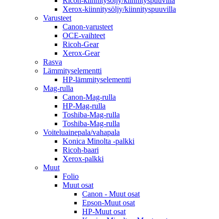
Ricoh-kiinnitysöljy/kiinnityspuuvilla
Xerox-kiinnitysöljy/kiinnityspuuvilla
Varusteet
Canon-varusteet
OCE-vaihteet
Ricoh-Gear
Xerox-Gear
Rasva
Lämmityselementti
HP-lämmityselementti
Mag-rulla
Canon-Mag-rulla
HP-Mag-rulla
Toshiba-Mag-rulla
Toshiba-Mag-rulla
Voiteluainepala/vahapala
Konica Minolta -palkki
Ricoh-baari
Xerox-palkki
Muut
Folio
Muut osat
Canon - Muut osat
Epson-Muut osat
HP-Muut osat