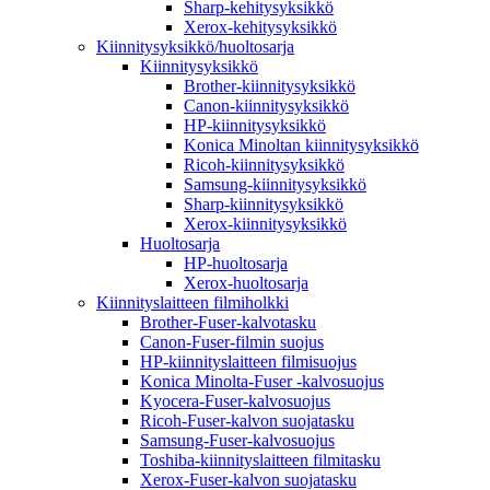
Sharp-kehitysyksikkö
Xerox-kehitysyksikkö
Kiinnitysyksikkö/huoltosarja
Kiinnitysyksikkö
Brother-kiinnitysyksikkö
Canon-kiinnitysyksikkö
HP-kiinnitysyksikkö
Konica Minoltan kiinnitysyksikkö
Ricoh-kiinnitysyksikkö
Samsung-kiinnitysyksikkö
Sharp-kiinnitysyksikkö
Xerox-kiinnitysyksikkö
Huoltosarja
HP-huoltosarja
Xerox-huoltosarja
Kiinnityslaitteen filmiholkki
Brother-Fuser-kalvotasku
Canon-Fuser-filmin suojus
HP-kiinnityslaitteen filmisuojus
Konica Minolta-Fuser -kalvosuojus
Kyocera-Fuser-kalvosuojus
Ricoh-Fuser-kalvon suojatasku
Samsung-Fuser-kalvosuojus
Toshiba-kiinnityslaitteen filmitasku
Xerox-Fuser-kalvon suojatasku