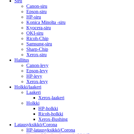
Siru
Canon-siru
Epson-siru
HP-siru
Konica Minolta -siru
Kyocera-siru
OKI-siru
Ricoh-Chip
Samsung-siru
Sharp-Chip
Xerox-siru
Hallitus
Canon-levy
Epson-levy
HP-levy
Xerox-levy
Holkki/laakeri
Laakeri
Xerox-laakeri
Holkki
HP-holkki
Ricoh-holkki
Xerox-Bushing
Latausyksikkö/Corona
HP-latausyksikkö/Corona