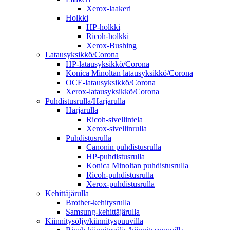
Xerox-laakeri
Holkki
HP-holkki
Ricoh-holkki
Xerox-Bushing
Latausyksikkö/Corona
HP-latausyksikkö/Corona
Konica Minoltan latausyksikkö/Corona
OCE-latausyksikkö/Corona
Xerox-latausyksikkö/Corona
Puhdistusrulla/Harjarulla
Harjarulla
Ricoh-sivellintela
Xerox-sivellinrulla
Puhdistusrulla
Canonin puhdistusrulla
HP-puhdistusrulla
Konica Minoltan puhdistusrulla
Ricoh-puhdistusrulla
Xerox-puhdistusrulla
Kehittäjärulla
Brother-kehitysrulla
Samsung-kehittäjärulla
Kiinnitysöljy/kiinnityspuuvilla