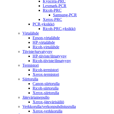
Kyocera-PRC
Lexmark-PCR
Ricoh-PRC
Samsung-PCR
Xerox-PRC
PCR-yksikkö
Ricoh-PRC-yksikkö
Virtalähde
Epson-virtalähde
HP-virtalähde
Ricoh-virtalähde
Tiiviste/turvatyyny
HP-tiiviste/ilmatyyny
Ricoh-tiiviste/ilmatyyny
Termistori
Ricoh-termistori
Xerox-termistori
Siirtorulla
Canon-siirtorulla
Ricoh-siirtorulla
Xerox-siirtorulla
Jäteväriainepullo
Xerox-jätevärisäiliö
Verkkorulla/verkonpuhdistusrulla
Xerox-verkkorulla