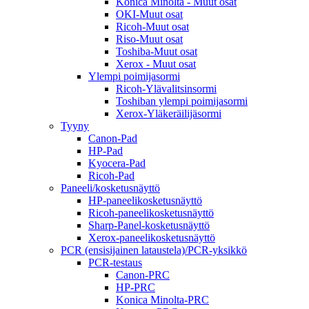
Konica Minolta - Muut osat
OKI-Muut osat
Ricoh-Muut osat
Riso-Muut osat
Toshiba-Muut osat
Xerox - Muut osat
Ylempi poimijasormi
Ricoh-Ylävalitsinsormi
Toshiban ylempi poimijasormi
Xerox-Yläkeräilijäsormi
Tyyny
Canon-Pad
HP-Pad
Kyocera-Pad
Ricoh-Pad
Paneeli/kosketusnäyttö
HP-paneelikosketusnäyttö
Ricoh-paneelikosketusnäyttö
Sharp-Panel-kosketusnäyttö
Xerox-paneelikosketusnäyttö
PCR (ensisijainen lataustela)/PCR-yksikkö
PCR-testaus
Canon-PRC
HP-PRC
Konica Minolta-PRC