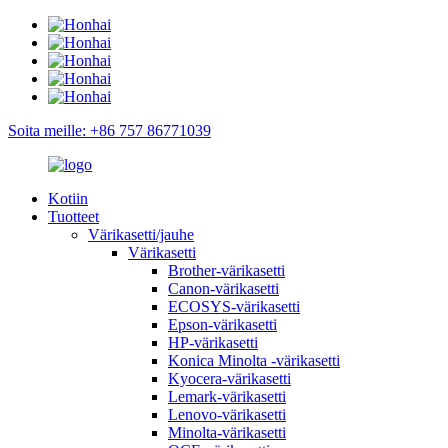
Soita meille: +86 757 86771039
Kotiin
Tuotteet
Värikasetti/jauhe
Värikasetti
Brother-värikasetti
Canon-värikasetti
ECOSYS-värikasetti
Epson-värikasetti
HP-värikasetti
Konica Minolta -värikasetti
Kyocera-värikasetti
Lemark-värikasetti
Lenovo-värikasetti
Minolta-värikasetti