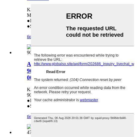
Käytetään seuraavissa malleissa: HP M377dw
M477
●Pitkä käyttöikä
●Suoramyynti tehtaalta
tiedustelu
yksityiskohta
Alempi painerulla HP Laserjet 9000
9040 9050 RB25921000 RB2-5921-
000 OEM
Käytetään seuraavissa tulostimissa: HP Laserjet
9000 9040 9050 RB25921000
●Pitkä käyttöikä
●Suoramyynti tehtaalta
tiedustelu
yksityiskohta