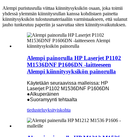
Alempi puristusrulla viittaa kiinnitysyksikön osaan, joka toimii
yhdessä ylemmän kiinnitysrullan kanssa kohdistaen painetta
kiinnitysyksikön tulostusmateriaaliin varmistaakseen, että sulanut
jauho tunkeutuu paperiin ja saavuttaa siten kiinnitysvaikutuksen.
Alempi painorulla HP Laserjet P1102
M1536DNF P1606DN -laitteeseen
Alempi kiinnitysyksikön painorulla
Käytetään seuraavissa malleissa: HP
Laserjet P1102 M1536DNF P1606DN
●Alkuperäinen
●Suoramyynti tehtaalta
tiedustelu
yksityiskohta