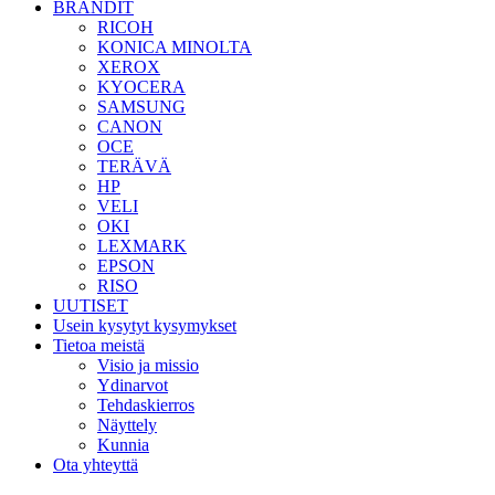
BRÄNDIT
RICOH
KONICA MINOLTA
XEROX
KYOCERA
SAMSUNG
CANON
OCE
TERÄVÄ
HP
VELI
OKI
LEXMARK
EPSON
RISO
UUTISET
Usein kysytyt kysymykset
Tietoa meistä
Visio ja missio
Ydinarvot
Tehdaskierros
Näyttely
Kunnia
Ota yhteyttä