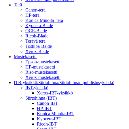
Terä
Canon-terä
HP-terä
Konica Minolta -terä
Kyocera-Blade
OCE-Blade
Ricoh-Blade
Terävä terä
Toshiba-Balde
Xerox-Blade
Mustekasetti
Epson-mustekasetti
HP-mustekasetti
Riso-mustekasetti
Xerox-mustekasetti
ITB-yksikkö/Siirtohihna/Siirtohihnan puhdistusyksikkö
IBT-yksikkö
Xerox-IBT-yksikkö
Siirtohihna (IBT)
Canon-IBT
HP-IBT
Konica Minolta-IBT
Kyocera-IBT
Ricoh-IBT