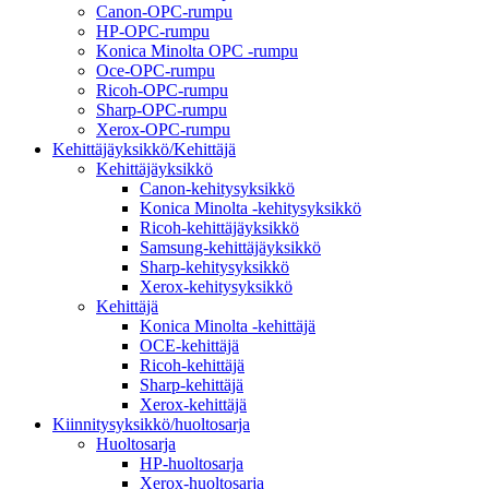
Canon-OPC-rumpu
HP-OPC-rumpu
Konica Minolta OPC -rumpu
Oce-OPC-rumpu
Ricoh-OPC-rumpu
Sharp-OPC-rumpu
Xerox-OPC-rumpu
Kehittäjäyksikkö/Kehittäjä
Kehittäjäyksikkö
Canon-kehitysyksikkö
Konica Minolta -kehitysyksikkö
Ricoh-kehittäjäyksikkö
Samsung-kehittäjäyksikkö
Sharp-kehitysyksikkö
Xerox-kehitysyksikkö
Kehittäjä
Konica Minolta -kehittäjä
OCE-kehittäjä
Ricoh-kehittäjä
Sharp-kehittäjä
Xerox-kehittäjä
Kiinnitysyksikkö/huoltosarja
Huoltosarja
HP-huoltosarja
Xerox-huoltosarja