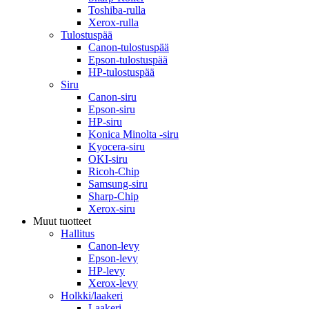
Toshiba-rulla
Xerox-rulla
Tulostuspää
Canon-tulostuspää
Epson-tulostuspää
HP-tulostuspää
Siru
Canon-siru
Epson-siru
HP-siru
Konica Minolta -siru
Kyocera-siru
OKI-siru
Ricoh-Chip
Samsung-siru
Sharp-Chip
Xerox-siru
Muut tuotteet
Hallitus
Canon-levy
Epson-levy
HP-levy
Xerox-levy
Holkki/laakeri
Laakeri