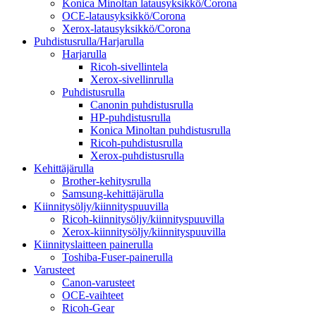
Konica Minoltan latausyksikkö/Corona
OCE-latausyksikkö/Corona
Xerox-latausyksikkö/Corona
Puhdistusrulla/Harjarulla
Harjarulla
Ricoh-sivellintela
Xerox-sivellinrulla
Puhdistusrulla
Canonin puhdistusrulla
HP-puhdistusrulla
Konica Minoltan puhdistusrulla
Ricoh-puhdistusrulla
Xerox-puhdistusrulla
Kehittäjärulla
Brother-kehitysrulla
Samsung-kehittäjärulla
Kiinnitysöljy/kiinnityspuuvilla
Ricoh-kiinnitysöljy/kiinnityspuuvilla
Xerox-kiinnitysöljy/kiinnityspuuvilla
Kiinnityslaitteen painerulla
Toshiba-Fuser-painerulla
Varusteet
Canon-varusteet
OCE-vaihteet
Ricoh-Gear