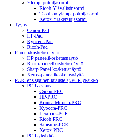
Ylempi poimijasormi
Ricoh-Ylävalitsinsormi
Toshiban ylempi poimijasormi
Xerox-Yläkeräilijäsormi
Tyyny
Canon-Pad
HP-Pad
Kyocera-Pad
Ricoh-Pad
Paneeli/kosketusnäyttö
HP-paneelikosketusnäyttö
Ricoh-paneelikosketusnäyttö
Sharp-Panel-kosketusnäyttö
Xerox-paneelikosketusnäyttö
PCR (ensisijainen lataustela)/PCR-yksikkö
PCR-testaus
Canon-PRC
HP-PRC
Konica Minolta-PRC
Kyocera-PRC
Lexmark-PCR
Ricoh-PRC
Samsung-PCR
Xerox-PRC
PCR-yksikkö