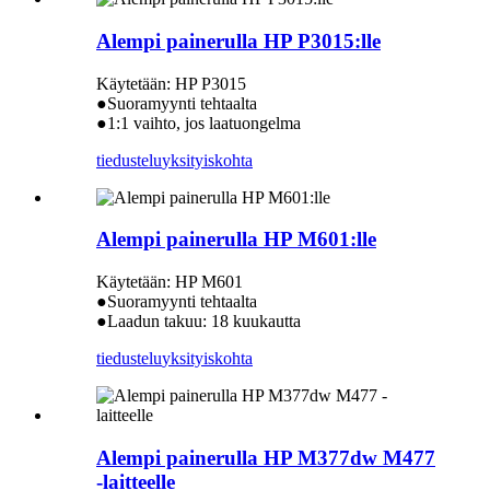
Alempi painerulla HP P3015:lle
Käytetään: HP P3015
●Suoramyynti tehtaalta
●1:1 vaihto, jos laatuongelma
tiedustelu
yksityiskohta
Alempi painerulla HP M601:lle
Käytetään: HP M601
●Suoramyynti tehtaalta
●Laadun takuu: 18 kuukautta
tiedustelu
yksityiskohta
Alempi painerulla HP M377dw M477
-laitteelle