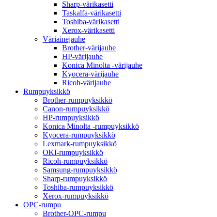
Sharp-värikasetti
Taskalfa-värikasetti
Toshiba-värikasetti
Xerox-värikasetti
Väriainejauhe
Brother-värijauhe
HP-värijauhe
Konica Minolta -värijauhe
Kyocera-värijauhe
Ricoh-värijauhe
Rumpuyksikkö
Brother-rumpuyksikkö
Canon-rumpuyksikkö
HP-rumpuyksikkö
Konica Minolta -rumpuyksikkö
Kyocera-rumpuyksikkö
Lexmark-rumpuyksikkö
OKI-rumpuyksikkö
Ricoh-rumpuyksikkö
Samsung-rumpuyksikkö
Sharp-rumpuyksikkö
Toshiba-rumpuyksikkö
Xerox-rumpuyksikkö
OPC-rumpu
Brother-OPC-rumpu