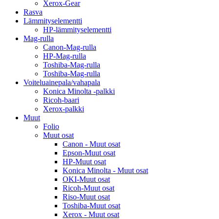
Xerox-Gear
Rasva
Lämmityselementti
HP-lämmityselementti
Mag-rulla
Canon-Mag-rulla
HP-Mag-rulla
Toshiba-Mag-rulla
Toshiba-Mag-rulla
Voiteluainepala/vahapala
Konica Minolta -palkki
Ricoh-baari
Xerox-palkki
Muut
Folio
Muut osat
Canon - Muut osat
Epson-Muut osat
HP-Muut osat
Konica Minolta - Muut osat
OKI-Muut osat
Ricoh-Muut osat
Riso-Muut osat
Toshiba-Muut osat
Xerox - Muut osat