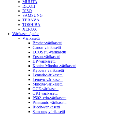
MUUTA
RICOH
RISO
SAMSUNG
TERÄVÄ
TOSHIBA
XEROX
Värikasetti/jauhe
Värikasetti
Brother-värikasetti
Canon-värikasetti
ECOSYS-värikasetti
Epson-värikasetti
HP-värikasetti
Konica Minolta -värikasetti
Kyocera-värikasetti
Lemark-värikasetti
Lenovo-värikasetti
Minolta-värikasetti
OCE-värikasetti
OKI-värikasetti
P5021cdn-värikasetti
Panasonic-värikasetti
Ricoh-värikasetti
Samsung-värikasetti