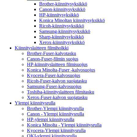
Brother-kiinnitysyksikkö
Canon-kiinnitysyksikkö
HP-kiinnitysyksikkö
Konica Minoltan kiinnitysyksikkö
Ricoh-kiinnitysyksikkö
Samsung-kiinnitysyksikkö
Sharp-kiinnitysyksikkö
Xerox-kiinnitysyksikkö
Kiinnityslaitteen filmiholkki
Brother-Fuser-kalvotasku
Canon-Fuser-filmin suojus
HP-kiinnityslaitteen filmisuojus
Konica Minolta-Fuser -kalvosuojus
Kyocera-Fuser-kalvosuojus
Ricoh-Fuser-kalvon suojatasku
Samsung-Fuser-kalvosuojus
Toshiba-kiinnityslaitteen filmitasku
Xerox-Fuser-kalvon suojatasku
Ylempi kiinnitysrulla
Brother-Ylempi kiinnitysrulla
Canon - Ylempi kiinnitysrulla
HP-ylempi kiinnitysrulla
Konica Minolta - Ylempi kiinnitysrulla
Kyocera-Ylempi kiinnitysrulla
OKI-ylempi kiinnitysrulla