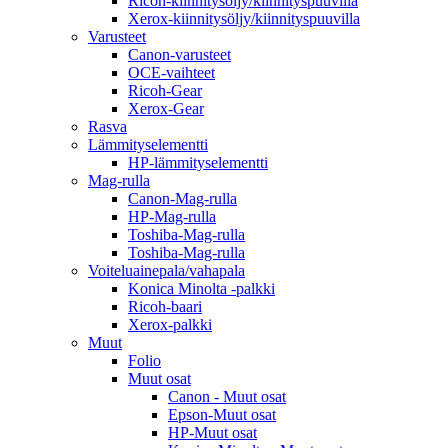
Ricoh-kiinnitysöljy/kiinnityspuuvilla
Xerox-kiinnitysöljy/kiinnityspuuvilla
Varusteet
Canon-varusteet
OCE-vaihteet
Ricoh-Gear
Xerox-Gear
Rasva
Lämmityselementti
HP-lämmityselementti
Mag-rulla
Canon-Mag-rulla
HP-Mag-rulla
Toshiba-Mag-rulla
Toshiba-Mag-rulla
Voiteluainepala/vahapala
Konica Minolta -palkki
Ricoh-baari
Xerox-palkki
Muut
Folio
Muut osat
Canon - Muut osat
Epson-Muut osat
HP-Muut osat