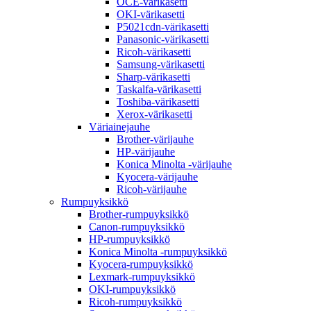
OCE-värikasetti
OKI-värikasetti
P5021cdn-värikasetti
Panasonic-värikasetti
Ricoh-värikasetti
Samsung-värikasetti
Sharp-värikasetti
Taskalfa-värikasetti
Toshiba-värikasetti
Xerox-värikasetti
Väriainejauhe
Brother-värijauhe
HP-värijauhe
Konica Minolta -värijauhe
Kyocera-värijauhe
Ricoh-värijauhe
Rumpuyksikkö
Brother-rumpuyksikkö
Canon-rumpuyksikkö
HP-rumpuyksikkö
Konica Minolta -rumpuyksikkö
Kyocera-rumpuyksikkö
Lexmark-rumpuyksikkö
OKI-rumpuyksikkö
Ricoh-rumpuyksikkö