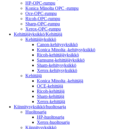
HP-OPC-rumpu
Konica Minolta OPC -rumpu
Oce-OPC-rumpu
Ricoh-OPC-rumpu
Sharp-OPC-rumpu
Xerox-OPC-rumpu
Kehittäjäyksikkö/Kehittäjä
Kehittäjäyksikkö
Canon-kehitysyksikkö
Konica Minolta -kehitysyksikkö
Ricoh-kehittäjäyksikkö
Samsung-kehittäjäyksikkö
Sharp-kehitysyksikkö
Xerox-kehitysyksikkö
Kehittäjä
Konica Minolta -kehittäjä
OCE-kehittäjä
Ricoh-kehittäjä
Sharp-kehittäjä
Xerox-kehittäjä
Kiinnitysyksikkö/huoltosarja
Huoltosarja
HP-huoltosarja
Xerox-huoltosarja
Kiinnitysyksikkö