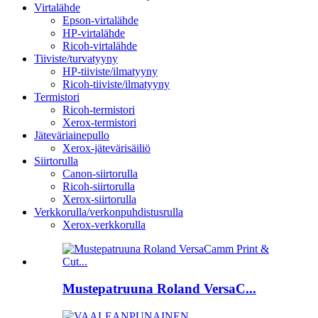
Virtalähde
Epson-virtalähde
HP-virtalähde
Ricoh-virtalähde
Tiiviste/turvatyyny
HP-tiiviste/ilmatyyny
Ricoh-tiiviste/ilmatyyny
Termistori
Ricoh-termistori
Xerox-termistori
Jäteväriainepullo
Xerox-jätevärisäiliö
Siirtorulla
Canon-siirtorulla
Ricoh-siirtorulla
Xerox-siirtorulla
Verkkorulla/verkonpuhdistusrulla
Xerox-verkkorulla
Mustepatruuna Roland VersaC...