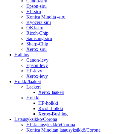
Canon-siru
Epson-siru
HP-siru
Konica Minolta -siru
Kyocera-siru
OKI-siru
Ricoh-Chip
Samsung-siru
Sharp-Chip
Xerox-siru
Hallitus
Canon-levy
Epson-levy
HP-levy
Xerox-levy
Holkki/laakeri
Laakeri
Xerox-laakeri
Holkki
HP-holkki
Ricoh-holkki
Xerox-Bushing
Latausyksikkö/Corona
HP-latausyksikkö/Corona
Konica Minoltan latausyksikkö/Corona