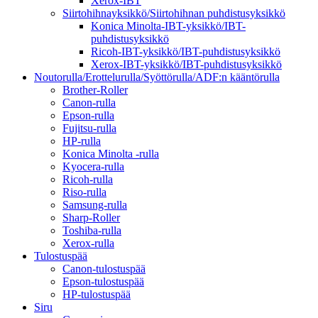
Xerox-IBT
Siirtohihnayksikkö/Siirtohihnan puhdistusyksikkö
Konica Minolta-IBT-yksikkö/IBT-
puhdistusyksikkö
Ricoh-IBT-yksikkö/IBT-puhdistusyksikkö
Xerox-IBT-yksikkö/IBT-puhdistusyksikkö
Noutorulla/Erottelurulla/Syöttörulla/ADF:n kääntörulla
Brother-Roller
Canon-rulla
Epson-rulla
Fujitsu-rulla
HP-rulla
Konica Minolta -rulla
Kyocera-rulla
Ricoh-rulla
Riso-rulla
Samsung-rulla
Sharp-Roller
Toshiba-rulla
Xerox-rulla
Tulostuspää
Canon-tulostuspää
Epson-tulostuspää
HP-tulostuspää
Siru