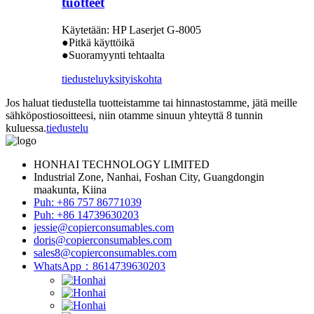
tuotteet
Käytetään: HP Laserjet G-8005
●Pitkä käyttöikä
●Suoramyynti tehtaalta
tiedustelu
yksityiskohta
Jos haluat tiedustella tuotteistamme tai hinnastostamme, jätä meille
sähköpostiosoitteesi, niin otamme sinuun yhteyttä 8 tunnin
kuluessa.
tiedustelu
HONHAI TECHNOLOGY LIMITED
Industrial Zone, Nanhai, Foshan City, Guangdongin
maakunta, Kiina
Puh: +86 757 86771039
Puh: +86 14739630203
jessie@copierconsumables.com
doris@copierconsumables.com
sales8@copierconsumables.com
WhatsApp：8614739630203