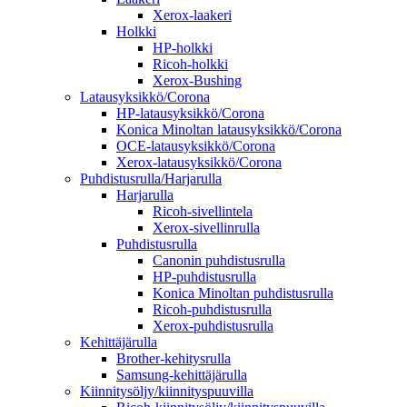
Xerox-laakeri
Holkki
HP-holkki
Ricoh-holkki
Xerox-Bushing
Latausyksikkö/Corona
HP-latausyksikkö/Corona
Konica Minoltan latausyksikkö/Corona
OCE-latausyksikkö/Corona
Xerox-latausyksikkö/Corona
Puhdistusrulla/Harjarulla
Harjarulla
Ricoh-sivellintela
Xerox-sivellinrulla
Puhdistusrulla
Canonin puhdistusrulla
HP-puhdistusrulla
Konica Minoltan puhdistusrulla
Ricoh-puhdistusrulla
Xerox-puhdistusrulla
Kehittäjärulla
Brother-kehitysrulla
Samsung-kehittäjärulla
Kiinnitysöljy/kiinnityspuuvilla