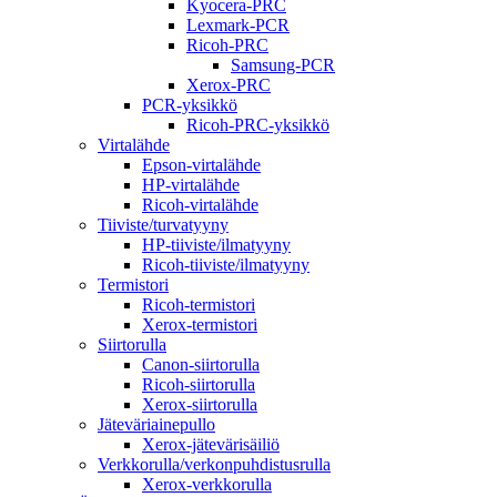
Kyocera-PRC
Lexmark-PCR
Ricoh-PRC
Samsung-PCR
Xerox-PRC
PCR-yksikkö
Ricoh-PRC-yksikkö
Virtalähde
Epson-virtalähde
HP-virtalähde
Ricoh-virtalähde
Tiiviste/turvatyyny
HP-tiiviste/ilmatyyny
Ricoh-tiiviste/ilmatyyny
Termistori
Ricoh-termistori
Xerox-termistori
Siirtorulla
Canon-siirtorulla
Ricoh-siirtorulla
Xerox-siirtorulla
Jäteväriainepullo
Xerox-jätevärisäiliö
Verkkorulla/verkonpuhdistusrulla
Xerox-verkkorulla