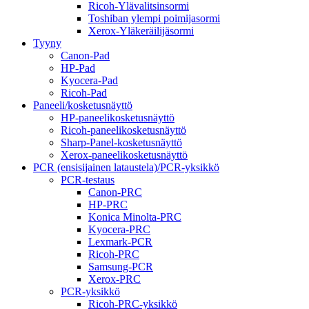
Ricoh-Ylävalitsinsormi
Toshiban ylempi poimijasormi
Xerox-Yläkeräilijäsormi
Tyyny
Canon-Pad
HP-Pad
Kyocera-Pad
Ricoh-Pad
Paneeli/kosketusnäyttö
HP-paneelikosketusnäyttö
Ricoh-paneelikosketusnäyttö
Sharp-Panel-kosketusnäyttö
Xerox-paneelikosketusnäyttö
PCR (ensisijainen lataustela)/PCR-yksikkö
PCR-testaus
Canon-PRC
HP-PRC
Konica Minolta-PRC
Kyocera-PRC
Lexmark-PCR
Ricoh-PRC
Samsung-PCR
Xerox-PRC
PCR-yksikkö
Ricoh-PRC-yksikkö