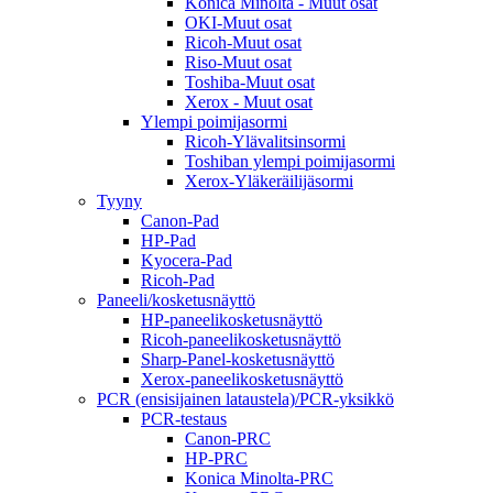
Konica Minolta - Muut osat
OKI-Muut osat
Ricoh-Muut osat
Riso-Muut osat
Toshiba-Muut osat
Xerox - Muut osat
Ylempi poimijasormi
Ricoh-Ylävalitsinsormi
Toshiban ylempi poimijasormi
Xerox-Yläkeräilijäsormi
Tyyny
Canon-Pad
HP-Pad
Kyocera-Pad
Ricoh-Pad
Paneeli/kosketusnäyttö
HP-paneelikosketusnäyttö
Ricoh-paneelikosketusnäyttö
Sharp-Panel-kosketusnäyttö
Xerox-paneelikosketusnäyttö
PCR (ensisijainen lataustela)/PCR-yksikkö
PCR-testaus
Canon-PRC
HP-PRC
Konica Minolta-PRC