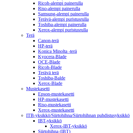
Ricoh-alempi painerulla
Riso-alempi painerulla
Samsung-alempi painerulla
Terävä-alempi puristusrulla
Toshiba-alempi painerulla
Xerox-alempi puristusrulla
Terä
Canon-terä
HP-terä
Konica Minolta -terä
Kyocera-Blade
OCE-Blade
Ricoh-Blade
Terävä terä
Toshiba-Balde
Xerox-Blade
Mustekasetti
Epson-mustekasetti
HP-mustekasetti
Riso-mustekasetti
Xerox-mustekasetti
ITB-yksikkö/Siirtohihna/Siirtohihnan puhdistusyksikkö
IBT-yksikkö
Xerox-IBT-yksikkö
Siirtohihna (IBT)