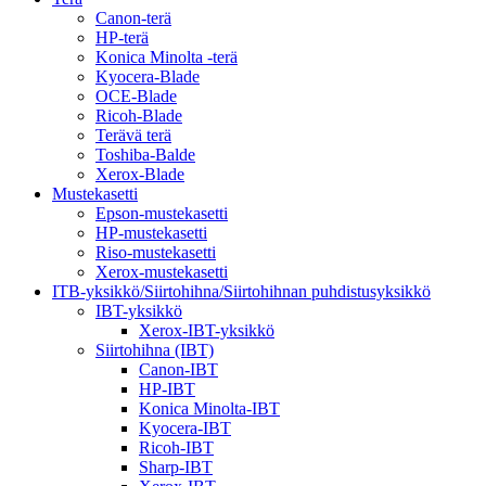
Canon-terä
HP-terä
Konica Minolta -terä
Kyocera-Blade
OCE-Blade
Ricoh-Blade
Terävä terä
Toshiba-Balde
Xerox-Blade
Mustekasetti
Epson-mustekasetti
HP-mustekasetti
Riso-mustekasetti
Xerox-mustekasetti
ITB-yksikkö/Siirtohihna/Siirtohihnan puhdistusyksikkö
IBT-yksikkö
Xerox-IBT-yksikkö
Siirtohihna (IBT)
Canon-IBT
HP-IBT
Konica Minolta-IBT
Kyocera-IBT
Ricoh-IBT
Sharp-IBT