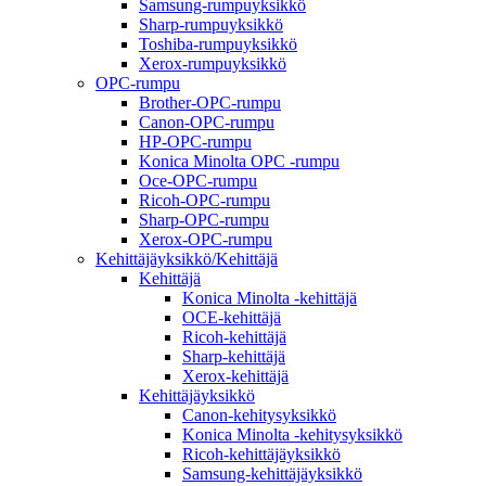
Samsung-rumpuyksikkö
Sharp-rumpuyksikkö
Toshiba-rumpuyksikkö
Xerox-rumpuyksikkö
OPC-rumpu
Brother-OPC-rumpu
Canon-OPC-rumpu
HP-OPC-rumpu
Konica Minolta OPC -rumpu
Oce-OPC-rumpu
Ricoh-OPC-rumpu
Sharp-OPC-rumpu
Xerox-OPC-rumpu
Kehittäjäyksikkö/Kehittäjä
Kehittäjä
Konica Minolta -kehittäjä
OCE-kehittäjä
Ricoh-kehittäjä
Sharp-kehittäjä
Xerox-kehittäjä
Kehittäjäyksikkö
Canon-kehitysyksikkö
Konica Minolta -kehitysyksikkö
Ricoh-kehittäjäyksikkö
Samsung-kehittäjäyksikkö