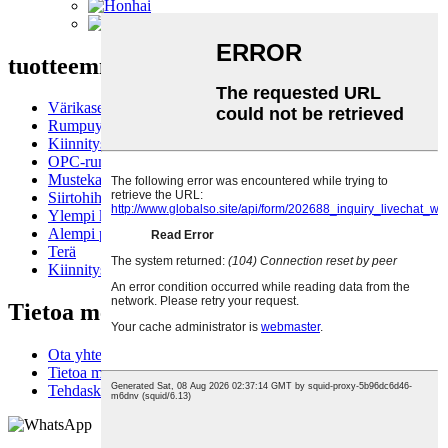
tuotteemme
Värikasetti
Rumpuyksikkö
Kiinnitysyksikkö
OPC-rumpu
Mustekasetti
Siirtohihna
Ylempi kiinnitysrulla
Alempi painerulla
Terä
Kiinnityslaitteen filmiholkki
Tietoa meistä
Ota yhteyttä
Tietoa meistä
Tehdaskierros