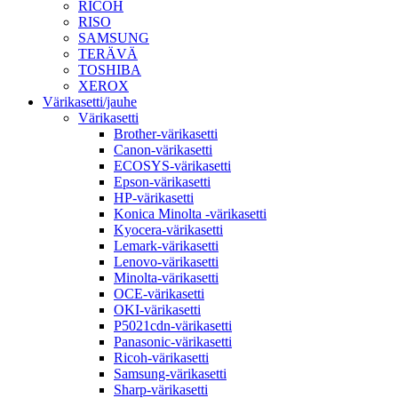
RICOH
RISO
SAMSUNG
TERÄVÄ
TOSHIBA
XEROX
Värikasetti/jauhe
Värikasetti
Brother-värikasetti
Canon-värikasetti
ECOSYS-värikasetti
Epson-värikasetti
HP-värikasetti
Konica Minolta -värikasetti
Kyocera-värikasetti
Lemark-värikasetti
Lenovo-värikasetti
Minolta-värikasetti
OCE-värikasetti
OKI-värikasetti
P5021cdn-värikasetti
Panasonic-värikasetti
Ricoh-värikasetti
Samsung-värikasetti
Sharp-värikasetti