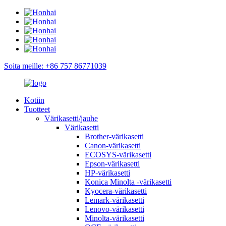
Soita meille: +86 757 86771039
Kotiin
Tuotteet
Värikasetti/jauhe
Värikasetti
Brother-värikasetti
Canon-värikasetti
ECOSYS-värikasetti
Epson-värikasetti
HP-värikasetti
Konica Minolta -värikasetti
Kyocera-värikasetti
Lemark-värikasetti
Lenovo-värikasetti
Minolta-värikasetti