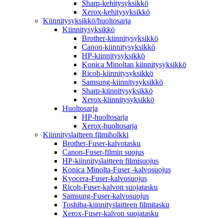
Sharp-kehitysyksikkö
Xerox-kehitysyksikkö
Kiinnitysyksikkö/huoltosarja
Kiinnitysyksikkö
Brother-kiinnitysyksikkö
Canon-kiinnitysyksikkö
HP-kiinnitysyksikkö
Konica Minoltan kiinnitysyksikkö
Ricoh-kiinnitysyksikkö
Samsung-kiinnitysyksikkö
Sharp-kiinnitysyksikkö
Xerox-kiinnitysyksikkö
Huoltosarja
HP-huoltosarja
Xerox-huoltosarja
Kiinnityslaitteen filmiholkki
Brother-Fuser-kalvotasku
Canon-Fuser-filmin suojus
HP-kiinnityslaitteen filmisuojus
Konica Minolta-Fuser -kalvosuojus
Kyocera-Fuser-kalvosuojus
Ricoh-Fuser-kalvon suojatasku
Samsung-Fuser-kalvosuojus
Toshiba-kiinnityslaitteen filmitasku
Xerox-Fuser-kalvon suojatasku