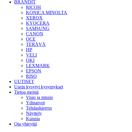
BRÄNDIT
RICOH
KONICA MINOLTA
XEROX
KYOCERA
SAMSUNG
CANON
OCE
TERÄVÄ
HP
VELI
OKI
LEXMARK
EPSON
RISO
UUTISET
Usein kysytyt kysymykset
Tietoa meistä
Visio ja missio
Ydinarvot
Tehdaskierros
Näyttely
Kunnia
Ota yhteyttä