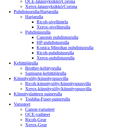
OCE-latausyksikkö/Corona
Xerox-latausyksikkö/Corona
Puhdistusrulla/Harjarulla
Harjarulla
Ricoh-sivellintela
Xerox-sivellinrulla
Puhdistusrulla
Canonin puhdistusrulla
HP-puhdistusrulla
Konica Minoltan puhdistusrulla
Ricoh-puhdistusrulla
Xerox-puhdistusrulla
Kehittäjärulla
Brother-kehitysrulla
Samsung-kehittäjärulla
Kiinnitysöljy/kiinnityspuuvilla
Ricoh-kiinnitysöljy/kiinnityspuuvilla
Xerox-kiinnitysöljy/kiinnityspuuvilla
Kiinnityslaitteen painerulla
Toshiba-Fuser-painerulla
Varusteet
Canon-varusteet
OCE-vaihteet
Ricoh-Gear
Xerox-Gear