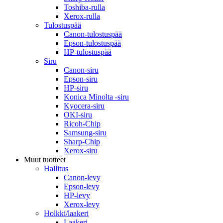
Toshiba-rulla
Xerox-rulla
Tulostuspää
Canon-tulostuspää
Epson-tulostuspää
HP-tulostuspää
Siru
Canon-siru
Epson-siru
HP-siru
Konica Minolta -siru
Kyocera-siru
OKI-siru
Ricoh-Chip
Samsung-siru
Sharp-Chip
Xerox-siru
Muut tuotteet
Hallitus
Canon-levy
Epson-levy
HP-levy
Xerox-levy
Holkki/laakeri
Laakeri