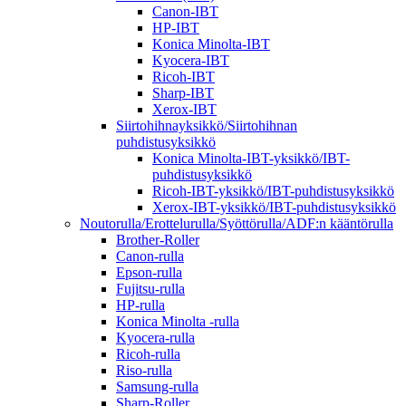
Canon-IBT
HP-IBT
Konica Minolta-IBT
Kyocera-IBT
Ricoh-IBT
Sharp-IBT
Xerox-IBT
Siirtohihnayksikkö/Siirtohihnan
puhdistusyksikkö
Konica Minolta-IBT-yksikkö/IBT-
puhdistusyksikkö
Ricoh-IBT-yksikkö/IBT-puhdistusyksikkö
Xerox-IBT-yksikkö/IBT-puhdistusyksikkö
Noutorulla/Erottelurulla/Syöttörulla/ADF:n kääntörulla
Brother-Roller
Canon-rulla
Epson-rulla
Fujitsu-rulla
HP-rulla
Konica Minolta -rulla
Kyocera-rulla
Ricoh-rulla
Riso-rulla
Samsung-rulla
Sharp-Roller