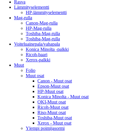
Rasva
Lämmityselementti
HP-lämmityselementti
Mag-rulla
Canon-Mag-rulla
HP-Mag-rulla
Toshiba-Mag-rulla
Toshiba-Mag-rulla
Voiteluainepala/vahapala
Konica Minolta -palkki
Ricoh-baari
Xerox-palkki
Muut
Folio
Muut osat
Canon - Muut osat
Epson-Muut osat
HP-Muut osat
Konica Minolta - Muut osat
OKI-Muut osat
Ricoh-Muut osat
Riso-Muut osat
Toshiba-Muut osat
Xerox - Muut osat
Ylempi poimijasormi