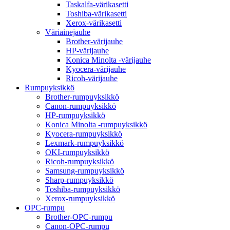
Taskalfa-värikasetti
Toshiba-värikasetti
Xerox-värikasetti
Väriainejauhe
Brother-värijauhe
HP-värijauhe
Konica Minolta -värijauhe
Kyocera-värijauhe
Ricoh-värijauhe
Rumpuyksikkö
Brother-rumpuyksikkö
Canon-rumpuyksikkö
HP-rumpuyksikkö
Konica Minolta -rumpuyksikkö
Kyocera-rumpuyksikkö
Lexmark-rumpuyksikkö
OKI-rumpuyksikkö
Ricoh-rumpuyksikkö
Samsung-rumpuyksikkö
Sharp-rumpuyksikkö
Toshiba-rumpuyksikkö
Xerox-rumpuyksikkö
OPC-rumpu
Brother-OPC-rumpu
Canon-OPC-rumpu