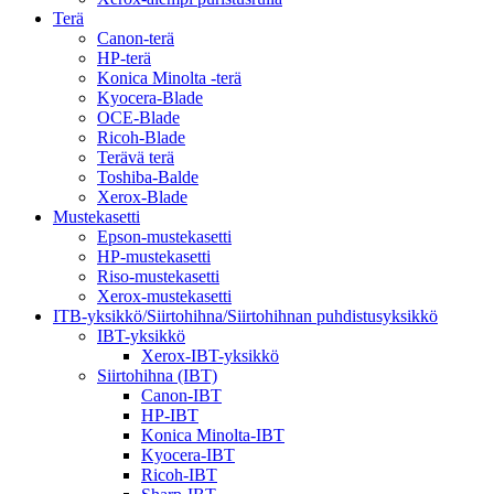
Terä
Canon-terä
HP-terä
Konica Minolta -terä
Kyocera-Blade
OCE-Blade
Ricoh-Blade
Terävä terä
Toshiba-Balde
Xerox-Blade
Mustekasetti
Epson-mustekasetti
HP-mustekasetti
Riso-mustekasetti
Xerox-mustekasetti
ITB-yksikkö/Siirtohihna/Siirtohihnan puhdistusyksikkö
IBT-yksikkö
Xerox-IBT-yksikkö
Siirtohihna (IBT)
Canon-IBT
HP-IBT
Konica Minolta-IBT
Kyocera-IBT
Ricoh-IBT