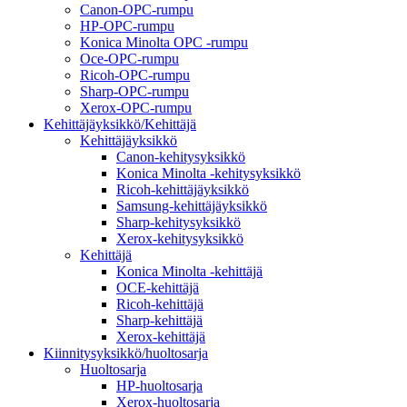
Canon-OPC-rumpu
HP-OPC-rumpu
Konica Minolta OPC -rumpu
Oce-OPC-rumpu
Ricoh-OPC-rumpu
Sharp-OPC-rumpu
Xerox-OPC-rumpu
Kehittäjäyksikkö/Kehittäjä
Kehittäjäyksikkö
Canon-kehitysyksikkö
Konica Minolta -kehitysyksikkö
Ricoh-kehittäjäyksikkö
Samsung-kehittäjäyksikkö
Sharp-kehitysyksikkö
Xerox-kehitysyksikkö
Kehittäjä
Konica Minolta -kehittäjä
OCE-kehittäjä
Ricoh-kehittäjä
Sharp-kehittäjä
Xerox-kehittäjä
Kiinnitysyksikkö/huoltosarja
Huoltosarja
HP-huoltosarja
Xerox-huoltosarja