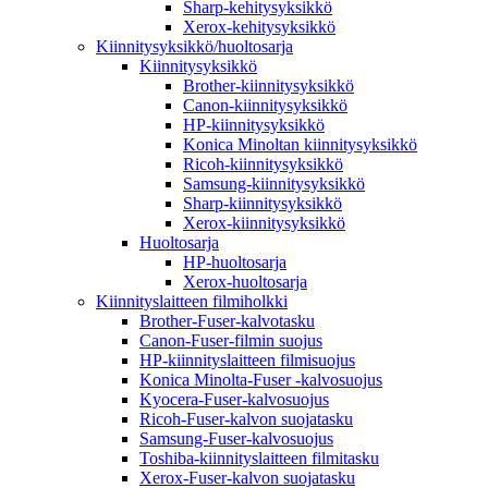
Sharp-kehitysyksikkö
Xerox-kehitysyksikkö
Kiinnitysyksikkö/huoltosarja
Kiinnitysyksikkö
Brother-kiinnitysyksikkö
Canon-kiinnitysyksikkö
HP-kiinnitysyksikkö
Konica Minoltan kiinnitysyksikkö
Ricoh-kiinnitysyksikkö
Samsung-kiinnitysyksikkö
Sharp-kiinnitysyksikkö
Xerox-kiinnitysyksikkö
Huoltosarja
HP-huoltosarja
Xerox-huoltosarja
Kiinnityslaitteen filmiholkki
Brother-Fuser-kalvotasku
Canon-Fuser-filmin suojus
HP-kiinnityslaitteen filmisuojus
Konica Minolta-Fuser -kalvosuojus
Kyocera-Fuser-kalvosuojus
Ricoh-Fuser-kalvon suojatasku
Samsung-Fuser-kalvosuojus
Toshiba-kiinnityslaitteen filmitasku
Xerox-Fuser-kalvon suojatasku