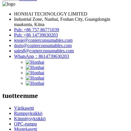
HONHAI TECHNOLOGY LIMITED
Industrial Zone, Nanhai, Foshan City, Guangdongin
maakunta, Kiina
Puh: +86 757 86771039
Puh: +86 14739630203
jessie@copierconsumables.com
doris@copierconsumables.com
sales8@copierconsumables.com
WhatsApp：8614739630203
tuotteemme
Värikasetti
Rumpuyksikkö
Kiinnitysyksikkö
OPC-rumpu
Mustekasetti