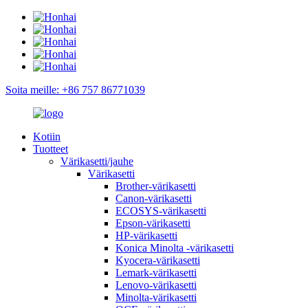
Soita meille: +86 757 86771039
Kotiin
Tuotteet
Värikasetti/jauhe
Värikasetti
Brother-värikasetti
Canon-värikasetti
ECOSYS-värikasetti
Epson-värikasetti
HP-värikasetti
Konica Minolta -värikasetti
Kyocera-värikasetti
Lemark-värikasetti
Lenovo-värikasetti
Minolta-värikasetti