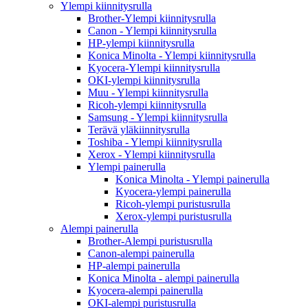
Ylempi kiinnitysrulla
Brother-Ylempi kiinnitysrulla
Canon - Ylempi kiinnitysrulla
HP-ylempi kiinnitysrulla
Konica Minolta - Ylempi kiinnitysrulla
Kyocera-Ylempi kiinnitysrulla
OKI-ylempi kiinnitysrulla
Muu - Ylempi kiinnitysrulla
Ricoh-ylempi kiinnitysrulla
Samsung - Ylempi kiinnitysrulla
Terävä yläkiinnitysrulla
Toshiba - Ylempi kiinnitysrulla
Xerox - Ylempi kiinnitysrulla
Ylempi painerulla
Konica Minolta - Ylempi painerulla
Kyocera-ylempi painerulla
Ricoh-ylempi puristusrulla
Xerox-ylempi puristusrulla
Alempi painerulla
Brother-Alempi puristusrulla
Canon-alempi painerulla
HP-alempi painerulla
Konica Minolta - alempi painerulla
Kyocera-alempi painerulla
OKI-alempi puristusrulla