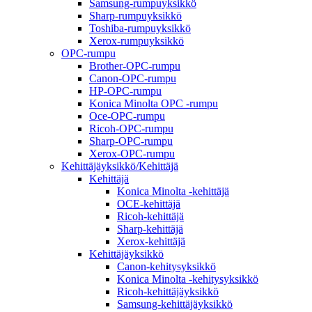
Samsung-rumpuyksikkö
Sharp-rumpuyksikkö
Toshiba-rumpuyksikkö
Xerox-rumpuyksikkö
OPC-rumpu
Brother-OPC-rumpu
Canon-OPC-rumpu
HP-OPC-rumpu
Konica Minolta OPC -rumpu
Oce-OPC-rumpu
Ricoh-OPC-rumpu
Sharp-OPC-rumpu
Xerox-OPC-rumpu
Kehittäjäyksikkö/Kehittäjä
Kehittäjä
Konica Minolta -kehittäjä
OCE-kehittäjä
Ricoh-kehittäjä
Sharp-kehittäjä
Xerox-kehittäjä
Kehittäjäyksikkö
Canon-kehitysyksikkö
Konica Minolta -kehitysyksikkö
Ricoh-kehittäjäyksikkö
Samsung-kehittäjäyksikkö