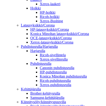
Xerox-laakeri
Holkki
HP-holkki
Ricoh-holkki
Xerox-Bushing
Latausyksikkö/Corona
HP-latausyksikkö/Corona
Konica Minoltan latausyksikkö/Corona
OCE-latausyksikkö/Corona
Xerox-latausyksikkö/Corona
Puhdistusrulla/Harjarulla
Harjarulla
Ricoh-sivellintela
Xerox-sivellinrulla
Puhdistusrulla
Canonin puhdistusrulla
HP-puhdistusrulla
Konica Minoltan puhdistusrulla
Ricoh-puhdistusrulla
Xerox-puhdistusrulla
Kehittäjärulla
Brother-kehitysrulla
Samsung-kehittäjärulla
Kiinnitysöljy/kiinnityspuuvilla