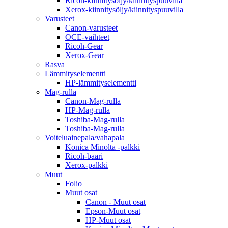
Ricoh-kiinnitysöljy/kiinnityspuuvilla
Xerox-kiinnitysöljy/kiinnityspuuvilla
Varusteet
Canon-varusteet
OCE-vaihteet
Ricoh-Gear
Xerox-Gear
Rasva
Lämmityselementti
HP-lämmityselementti
Mag-rulla
Canon-Mag-rulla
HP-Mag-rulla
Toshiba-Mag-rulla
Toshiba-Mag-rulla
Voiteluainepala/vahapala
Konica Minolta -palkki
Ricoh-baari
Xerox-palkki
Muut
Folio
Muut osat
Canon - Muut osat
Epson-Muut osat
HP-Muut osat