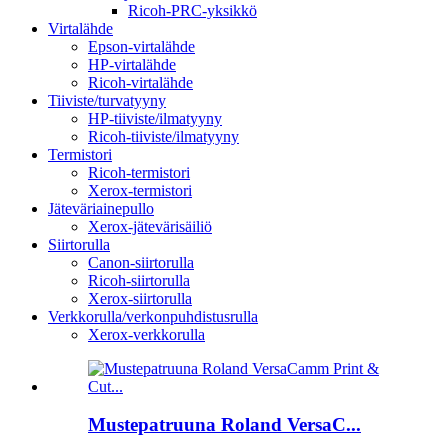
Ricoh-PRC-yksikkö
Virtalähde
Epson-virtalähde
HP-virtalähde
Ricoh-virtalähde
Tiiviste/turvatyyny
HP-tiiviste/ilmatyyny
Ricoh-tiiviste/ilmatyyny
Termistori
Ricoh-termistori
Xerox-termistori
Jäteväriainepullo
Xerox-jätevärisäiliö
Siirtorulla
Canon-siirtorulla
Ricoh-siirtorulla
Xerox-siirtorulla
Verkkorulla/verkonpuhdistusrulla
Xerox-verkkorulla
Mustepatruuna Roland VersaC...