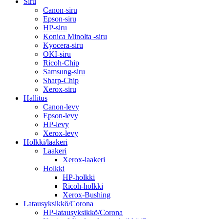
Siru
Canon-siru
Epson-siru
HP-siru
Konica Minolta -siru
Kyocera-siru
OKI-siru
Ricoh-Chip
Samsung-siru
Sharp-Chip
Xerox-siru
Hallitus
Canon-levy
Epson-levy
HP-levy
Xerox-levy
Holkki/laakeri
Laakeri
Xerox-laakeri
Holkki
HP-holkki
Ricoh-holkki
Xerox-Bushing
Latausyksikkö/Corona
HP-latausyksikkö/Corona