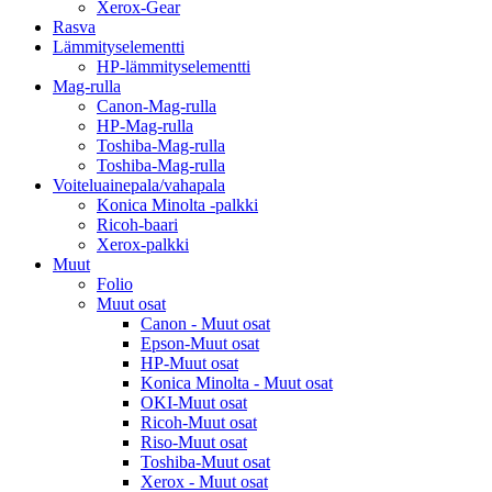
Xerox-Gear
Rasva
Lämmityselementti
HP-lämmityselementti
Mag-rulla
Canon-Mag-rulla
HP-Mag-rulla
Toshiba-Mag-rulla
Toshiba-Mag-rulla
Voiteluainepala/vahapala
Konica Minolta -palkki
Ricoh-baari
Xerox-palkki
Muut
Folio
Muut osat
Canon - Muut osat
Epson-Muut osat
HP-Muut osat
Konica Minolta - Muut osat
OKI-Muut osat
Ricoh-Muut osat
Riso-Muut osat
Toshiba-Muut osat
Xerox - Muut osat