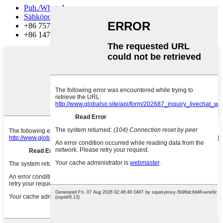
Puh./WhatsApp
Sähköposti
+86 757 86771039
+86 14739630203