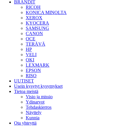
BRÄNDIT
RICOH
KONICA MINOLTA
XEROX
KYOCERA
SAMSUNG
CANON
OCE
TERÄVÄ
HP
VELI
OKI
LEXMARK
EPSON
RISO
UUTISET
Usein kysytyt kysymykset
Tietoa meistä
Visio ja missio
Ydinarvot
Tehdaskierros
Näyttely
Kunnia
Ota yhteyttä