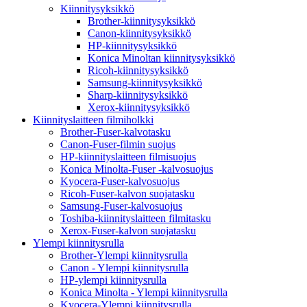
Kiinnitysyksikkö
Brother-kiinnitysyksikkö
Canon-kiinnitysyksikkö
HP-kiinnitysyksikkö
Konica Minoltan kiinnitysyksikkö
Ricoh-kiinnitysyksikkö
Samsung-kiinnitysyksikkö
Sharp-kiinnitysyksikkö
Xerox-kiinnitysyksikkö
Kiinnityslaitteen filmiholkki
Brother-Fuser-kalvotasku
Canon-Fuser-filmin suojus
HP-kiinnityslaitteen filmisuojus
Konica Minolta-Fuser -kalvosuojus
Kyocera-Fuser-kalvosuojus
Ricoh-Fuser-kalvon suojatasku
Samsung-Fuser-kalvosuojus
Toshiba-kiinnityslaitteen filmitasku
Xerox-Fuser-kalvon suojatasku
Ylempi kiinnitysrulla
Brother-Ylempi kiinnitysrulla
Canon - Ylempi kiinnitysrulla
HP-ylempi kiinnitysrulla
Konica Minolta - Ylempi kiinnitysrulla
Kyocera-Ylempi kiinnitysrulla