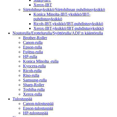
Sharp-IBT
Xerox-IBT
Siirtohihnayksikkö/Siirtohihnan puhdistusyksikkö
Konica Minolta-IBT-yksikkö/IBT-
puhdistusyksikkö
Ricoh-IBT-yksikkö/IBT-puhdistusyksikkö
Xerox-IBT-yksikkö/IBT-puhdistusyksikkö
Noutorulla/Erottelurulla/Syöttörulla/ADF:n kääntörulla
Brother-Roller
Canon-rulla
Epson-rulla
Fujitsu-rulla
HP-rulla
Konica Minolta -rulla
Kyocera-rulla
Ricoh-rulla
Riso-rulla
Samsung-rulla
Sharp-Roller
Toshiba-rulla
Xerox-rulla
Tulostuspää
Canon-tulostuspää
Epson-tulostuspää
HP-tulostuspää