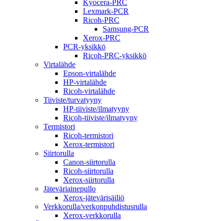
Kyocera-PRC
Lexmark-PCR
Ricoh-PRC
Samsung-PCR
Xerox-PRC
PCR-yksikkö
Ricoh-PRC-yksikkö
Virtalähde
Epson-virtalähde
HP-virtalähde
Ricoh-virtalähde
Tiiviste/turvatyyny
HP-tiiviste/ilmatyyny
Ricoh-tiiviste/ilmatyyny
Termistori
Ricoh-termistori
Xerox-termistori
Siirtorulla
Canon-siirtorulla
Ricoh-siirtorulla
Xerox-siirtorulla
Jäteväriainepullo
Xerox-jätevärisäiliö
Verkkorulla/verkonpuhdistusrulla
Xerox-verkkorulla