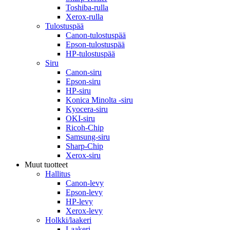
Toshiba-rulla
Xerox-rulla
Tulostuspää
Canon-tulostuspää
Epson-tulostuspää
HP-tulostuspää
Siru
Canon-siru
Epson-siru
HP-siru
Konica Minolta -siru
Kyocera-siru
OKI-siru
Ricoh-Chip
Samsung-siru
Sharp-Chip
Xerox-siru
Muut tuotteet
Hallitus
Canon-levy
Epson-levy
HP-levy
Xerox-levy
Holkki/laakeri
Laakeri