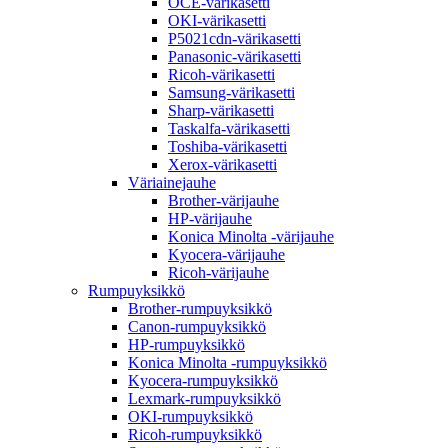
OCE-värikasetti
OKI-värikasetti
P5021cdn-värikasetti
Panasonic-värikasetti
Ricoh-värikasetti
Samsung-värikasetti
Sharp-värikasetti
Taskalfa-värikasetti
Toshiba-värikasetti
Xerox-värikasetti
Väriainejauhe
Brother-värijauhe
HP-värijauhe
Konica Minolta -värijauhe
Kyocera-värijauhe
Ricoh-värijauhe
Rumpuyksikkö
Brother-rumpuyksikkö
Canon-rumpuyksikkö
HP-rumpuyksikkö
Konica Minolta -rumpuyksikkö
Kyocera-rumpuyksikkö
Lexmark-rumpuyksikkö
OKI-rumpuyksikkö
Ricoh-rumpuyksikkö