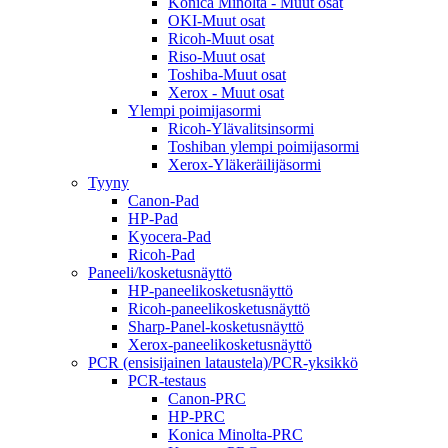
Konica Minolta - Muut osat
OKI-Muut osat
Ricoh-Muut osat
Riso-Muut osat
Toshiba-Muut osat
Xerox - Muut osat
Ylempi poimijasormi
Ricoh-Ylävalitsinsormi
Toshiban ylempi poimijasormi
Xerox-Yläkeräilijäsormi
Tyyny
Canon-Pad
HP-Pad
Kyocera-Pad
Ricoh-Pad
Paneeli/kosketusnäyttö
HP-paneelikosketusnäyttö
Ricoh-paneelikosketusnäyttö
Sharp-Panel-kosketusnäyttö
Xerox-paneelikosketusnäyttö
PCR (ensisijainen lataustela)/PCR-yksikkö
PCR-testaus
Canon-PRC
HP-PRC
Konica Minolta-PRC