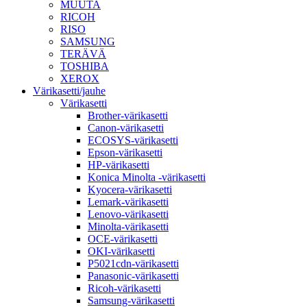
MUUTA
RICOH
RISO
SAMSUNG
TERÄVÄ
TOSHIBA
XEROX
Värikasetti/jauhe
Värikasetti
Brother-värikasetti
Canon-värikasetti
ECOSYS-värikasetti
Epson-värikasetti
HP-värikasetti
Konica Minolta -värikasetti
Kyocera-värikasetti
Lemark-värikasetti
Lenovo-värikasetti
Minolta-värikasetti
OCE-värikasetti
OKI-värikasetti
P5021cdn-värikasetti
Panasonic-värikasetti
Ricoh-värikasetti
Samsung-värikasetti