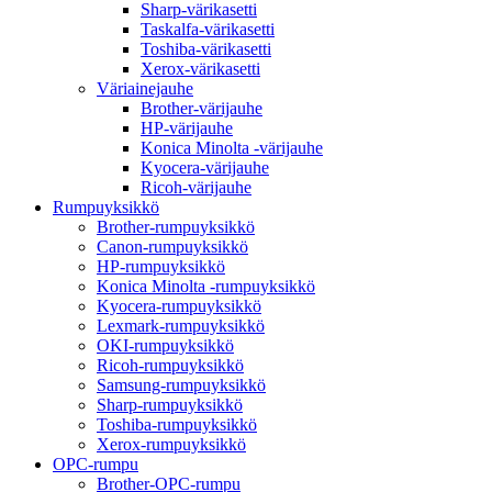
Sharp-värikasetti
Taskalfa-värikasetti
Toshiba-värikasetti
Xerox-värikasetti
Väriainejauhe
Brother-värijauhe
HP-värijauhe
Konica Minolta -värijauhe
Kyocera-värijauhe
Ricoh-värijauhe
Rumpuyksikkö
Brother-rumpuyksikkö
Canon-rumpuyksikkö
HP-rumpuyksikkö
Konica Minolta -rumpuyksikkö
Kyocera-rumpuyksikkö
Lexmark-rumpuyksikkö
OKI-rumpuyksikkö
Ricoh-rumpuyksikkö
Samsung-rumpuyksikkö
Sharp-rumpuyksikkö
Toshiba-rumpuyksikkö
Xerox-rumpuyksikkö
OPC-rumpu
Brother-OPC-rumpu