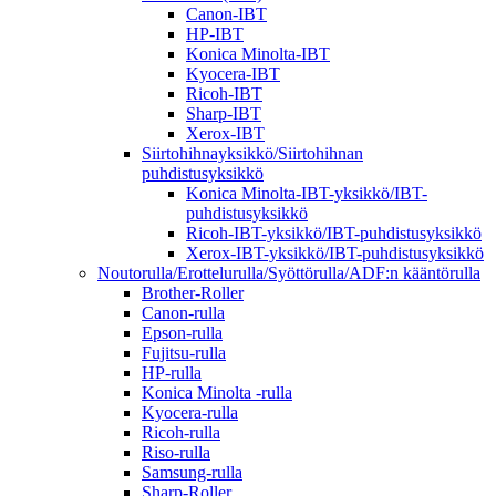
Canon-IBT
HP-IBT
Konica Minolta-IBT
Kyocera-IBT
Ricoh-IBT
Sharp-IBT
Xerox-IBT
Siirtohihnayksikkö/Siirtohihnan
puhdistusyksikkö
Konica Minolta-IBT-yksikkö/IBT-
puhdistusyksikkö
Ricoh-IBT-yksikkö/IBT-puhdistusyksikkö
Xerox-IBT-yksikkö/IBT-puhdistusyksikkö
Noutorulla/Erottelurulla/Syöttörulla/ADF:n kääntörulla
Brother-Roller
Canon-rulla
Epson-rulla
Fujitsu-rulla
HP-rulla
Konica Minolta -rulla
Kyocera-rulla
Ricoh-rulla
Riso-rulla
Samsung-rulla
Sharp-Roller