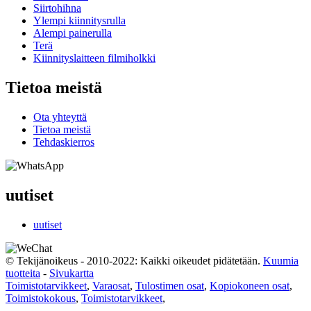
Siirtohihna
Ylempi kiinnitysrulla
Alempi painerulla
Terä
Kiinnityslaitteen filmiholkki
Tietoa meistä
Ota yhteyttä
Tietoa meistä
Tehdaskierros
uutiset
uutiset
© Tekijänoikeus - 2010-2022: Kaikki oikeudet pidätetään.
Kuumia
tuotteita
-
Sivukartta
Toimistotarvikkeet
,
Varaosat
,
Tulostimen osat
,
Kopiokoneen osat
,
Toimistokokous
,
Toimistotarvikkeet
,