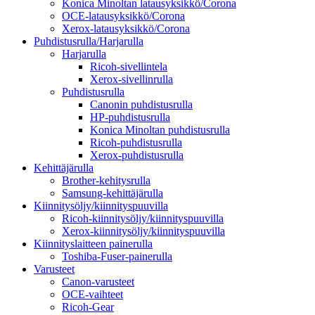
Konica Minoltan latausyksikkö/Corona
OCE-latausyksikkö/Corona
Xerox-latausyksikkö/Corona
Puhdistusrulla/Harjarulla
Harjarulla
Ricoh-sivellintela
Xerox-sivellinrulla
Puhdistusrulla
Canonin puhdistusrulla
HP-puhdistusrulla
Konica Minoltan puhdistusrulla
Ricoh-puhdistusrulla
Xerox-puhdistusrulla
Kehittäjärulla
Brother-kehitysrulla
Samsung-kehittäjärulla
Kiinnitysöljy/kiinnityspuuvilla
Ricoh-kiinnitysöljy/kiinnityspuuvilla
Xerox-kiinnitysöljy/kiinnityspuuvilla
Kiinnityslaitteen painerulla
Toshiba-Fuser-painerulla
Varusteet
Canon-varusteet
OCE-vaihteet
Ricoh-Gear