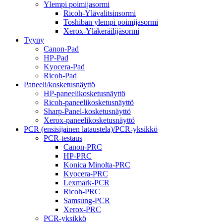
Ylempi poimijasormi
Ricoh-Ylävalitsinsormi
Toshiban ylempi poimijasormi
Xerox-Yläkeräilijäsormi
Tyyny
Canon-Pad
HP-Pad
Kyocera-Pad
Ricoh-Pad
Paneeli/kosketusnäyttö
HP-paneelikosketusnäyttö
Ricoh-paneelikosketusnäyttö
Sharp-Panel-kosketusnäyttö
Xerox-paneelikosketusnäyttö
PCR (ensisijainen lataustela)/PCR-yksikkö
PCR-testaus
Canon-PRC
HP-PRC
Konica Minolta-PRC
Kyocera-PRC
Lexmark-PCR
Ricoh-PRC
Samsung-PCR
Xerox-PRC
PCR-yksikkö