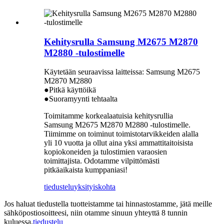
Kehitysrulla Samsung M2675 M2870
M2880 -tulostimelle
Käytetään seuraavissa laitteissa: Samsung M2675
M2870 M2880
●Pitkä käyttöikä
●Suoramyynti tehtaalta
Toimitamme korkealaatuisia kehitysrullia
Samsung M2675 M2870 M2880 -tulostimelle.
Tiimimme on toiminut toimistotarvikkeiden alalla
yli 10 vuotta ja ollut aina yksi ammattitaitoisista
kopiokoneiden ja tulostimien varaosien
toimittajista. Odotamme vilpittömästi
pitkäaikaista kumppaniasi!
tiedustelu
yksityiskohta
Jos haluat tiedustella tuotteistamme tai hinnastostamme, jätä meille
sähköpostiosoitteesi, niin otamme sinuun yhteyttä 8 tunnin
kuluessa.
tiedustelu