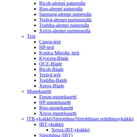
Ricoh-alempi painerulla
Riso-alempi painerulla
Samsung-alempi painerulla
Terävä-alempi puristusrulla
Toshiba-alempi painerulla
Xerox-alempi puristusrulla
Terä
Canon-terä
HP-terä
Konica Minolta -terä
Kyocera-Blade
OCE-Blade
Ricoh-Blade
Terävä terä
Toshiba-Balde
Xerox-Blade
Mustekasetti
Epson-mustekasetti
HP-mustekasetti
Riso-mustekasetti
Xerox-mustekasetti
ITB-yksikkö/Siirtohihna/Siirtohihnan puhdistusyksikkö
IBT-yksikkö
Xerox-IBT-yksikkö
Siirtohihna (IBT)