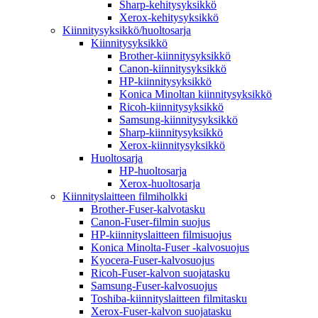
Sharp-kehitysyksikkö
Xerox-kehitysyksikkö
Kiinnitysyksikkö/huoltosarja
Kiinnitysyksikkö
Brother-kiinnitysyksikkö
Canon-kiinnitysyksikkö
HP-kiinnitysyksikkö
Konica Minoltan kiinnitysyksikkö
Ricoh-kiinnitysyksikkö
Samsung-kiinnitysyksikkö
Sharp-kiinnitysyksikkö
Xerox-kiinnitysyksikkö
Huoltosarja
HP-huoltosarja
Xerox-huoltosarja
Kiinnityslaitteen filmiholkki
Brother-Fuser-kalvotasku
Canon-Fuser-filmin suojus
HP-kiinnityslaitteen filmisuojus
Konica Minolta-Fuser -kalvosuojus
Kyocera-Fuser-kalvosuojus
Ricoh-Fuser-kalvon suojatasku
Samsung-Fuser-kalvosuojus
Toshiba-kiinnityslaitteen filmitasku
Xerox-Fuser-kalvon suojatasku