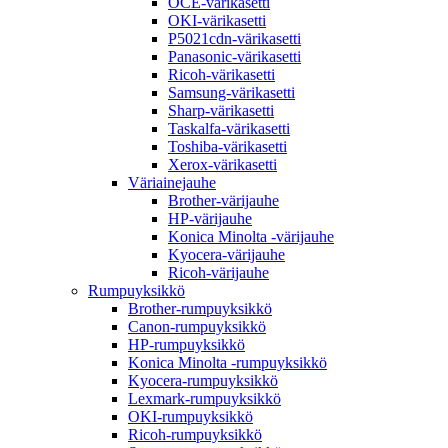
OCE-värikasetti
OKI-värikasetti
P5021cdn-värikasetti
Panasonic-värikasetti
Ricoh-värikasetti
Samsung-värikasetti
Sharp-värikasetti
Taskalfa-värikasetti
Toshiba-värikasetti
Xerox-värikasetti
Väriainejauhe
Brother-värijauhe
HP-värijauhe
Konica Minolta -värijauhe
Kyocera-värijauhe
Ricoh-värijauhe
Rumpuyksikkö
Brother-rumpuyksikkö
Canon-rumpuyksikkö
HP-rumpuyksikkö
Konica Minolta -rumpuyksikkö
Kyocera-rumpuyksikkö
Lexmark-rumpuyksikkö
OKI-rumpuyksikkö
Ricoh-rumpuyksikkö