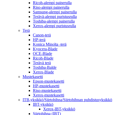
Ricoh-alempi painerulla
Riso-alempi painerulla
Samsung-alempi painerulla
Terävä-alempi puristusrulla
Toshiba-alempi painerulla
Xerox-alempi puristusrulla
Terä
Canon-terä
HP-terä
Konica Minolta -terä
Kyocera-Blade
OCE-Blade
Ricoh-Blade
Terävä terä
Toshiba-Balde
Xerox-Blade
Mustekasetti
Epson-mustekasetti
HP-mustekasetti
Riso-mustekasetti
Xerox-mustekasetti
ITB-yksikkö/Siirtohihna/Siirtohihnan puhdistusyksikkö
IBT-yksikkö
Xerox-IBT-yksikkö
Siirtohihna (IBT)