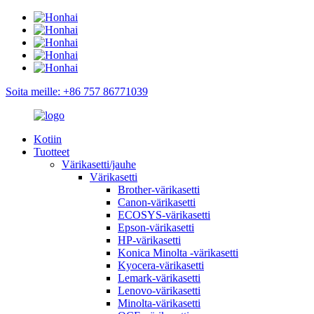
Soita meille: +86 757 86771039
Kotiin
Tuotteet
Värikasetti/jauhe
Värikasetti
Brother-värikasetti
Canon-värikasetti
ECOSYS-värikasetti
Epson-värikasetti
HP-värikasetti
Konica Minolta -värikasetti
Kyocera-värikasetti
Lemark-värikasetti
Lenovo-värikasetti
Minolta-värikasetti