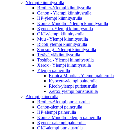
Ylempi kiinnitysrulla
Brother-Ylempi kiinnitysrulla
Canon - Ylempi kiinnitysrulla
HP-ylempi kiinnitysrulla
Konica Minolta - Ylempi kiinnitysrulla
Kyocera-Ylempi kiinnitysrulla
OKI-ylempi kiinnitysrulla
Muu - Ylempi kiinnitysrulla
Ricoh-ylempi kiinnitysrulla
Samsung - Ylempi kiinnitysrulla
Terävä yläkiinnitysrulla
Toshiba - Ylempi kiinnitysrulla
Xerox - Ylempi kiinnitysrulla
Ylempi painerulla
Konica Minolta - Ylempi painerulla
Kyocera-ylempi painerulla
Ricoh-ylempi puristusrulla
Xerox-ylempi puristusrulla
Alempi painerulla
Brother-Alempi puristusrulla
Canon-alempi painerulla
HP-alempi painerulla
Konica Minolta - alempi painerulla
Kyocera-alempi painerulla
OKI-alempi puristusrulla