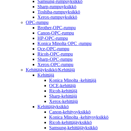
Samsung-rumpuyksikkö
Sharp-rumpuyksikkö
Toshiba-rumpuyksikkö
Xerox-rumpuyksikkö
OPC-rumpu
Brother-OPC-rumpu
Canon-OPC-rumpu
HP-OPC-rumpu
Konica Minolta OPC -rumpu
Oce-OPC-rumpu
Ricoh-OPC-rumpu
Sharp-OPC-rumpu
Xerox-OPC-rumpu
Kehittäjäyksikkö/Kehittäjä
Kehittäjä
Konica Minolta -kehittäjä
OCE-kehittäjä
Ricoh-kehittäjä
Sharp-kehittäjä
Xerox-kehittäjä
Kehittäjäyksikkö
Canon-kehitysyksikkö
Konica Minolta -kehitysyksikkö
Ricoh-kehittäjäyksikkö
Samsung-kehittäjäyksikkö