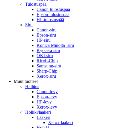
Tulostuspää
Canon-tulostuspää
Epson-tulostuspää
HP-tulostuspää
Siru
Canon-siru
Epson-siru
HP-siru
Konica Minolta -siru
Kyocera-siru
OKI-siru
Ricoh-Chip
Samsung-siru
Sharp-Chip
Xerox-siru
Muut tuotteet
Hallitus
Canon-levy
Epson-levy
HP-levy
Xerox-levy
Holkki/laakeri
Laakeri
Xerox-laakeri
Holkki