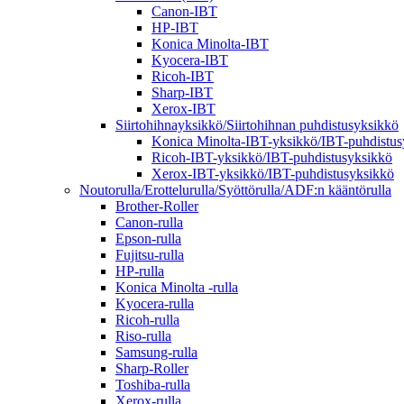
Canon-IBT
HP-IBT
Konica Minolta-IBT
Kyocera-IBT
Ricoh-IBT
Sharp-IBT
Xerox-IBT
Siirtohihnayksikkö/Siirtohihnan puhdistusyksikkö
Konica Minolta-IBT-yksikkö/IBT-puhdistus
Ricoh-IBT-yksikkö/IBT-puhdistusyksikkö
Xerox-IBT-yksikkö/IBT-puhdistusyksikkö
Noutorulla/Erottelurulla/Syöttörulla/ADF:n kääntörulla
Brother-Roller
Canon-rulla
Epson-rulla
Fujitsu-rulla
HP-rulla
Konica Minolta -rulla
Kyocera-rulla
Ricoh-rulla
Riso-rulla
Samsung-rulla
Sharp-Roller
Toshiba-rulla
Xerox-rulla