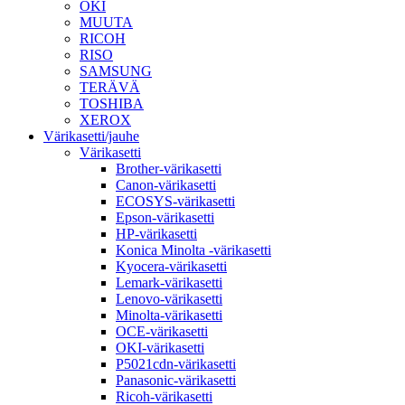
OKI
MUUTA
RICOH
RISO
SAMSUNG
TERÄVÄ
TOSHIBA
XEROX
Värikasetti/jauhe
Värikasetti
Brother-värikasetti
Canon-värikasetti
ECOSYS-värikasetti
Epson-värikasetti
HP-värikasetti
Konica Minolta -värikasetti
Kyocera-värikasetti
Lemark-värikasetti
Lenovo-värikasetti
Minolta-värikasetti
OCE-värikasetti
OKI-värikasetti
P5021cdn-värikasetti
Panasonic-värikasetti
Ricoh-värikasetti