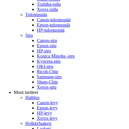
Toshiba-rulla
Xerox-rulla
Tulostuspää
Canon-tulostuspää
Epson-tulostuspää
HP-tulostuspää
Siru
Canon-siru
Epson-siru
HP-siru
Konica Minolta -siru
Kyocera-siru
OKI-siru
Ricoh-Chip
Samsung-siru
Sharp-Chip
Xerox-siru
Muut tuotteet
Hallitus
Canon-levy
Epson-levy
HP-levy
Xerox-levy
Holkki/laakeri
Laakeri