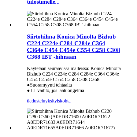
tulostimelle...
Siirtohihna Konica Minolta Bizhub
C224 C224e C284 C284e C364
C364e C454 C454e C554 C258 C308
C368 IBT -hihnaan
Käytetään seuraavissa malleissa: Konica Minolta
Bizhub C224 C224e C284 C284e C364 C364e
C454 C454e C554 C258 C308 C368
●Suoramyynti tehtaalta
●1:1 vaihto, jos laatuongelma
tiedustelu
yksityiskohta