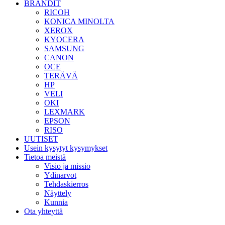
BRÄNDIT
RICOH
KONICA MINOLTA
XEROX
KYOCERA
SAMSUNG
CANON
OCE
TERÄVÄ
HP
VELI
OKI
LEXMARK
EPSON
RISO
UUTISET
Usein kysytyt kysymykset
Tietoa meistä
Visio ja missio
Ydinarvot
Tehdaskierros
Näyttely
Kunnia
Ota yhteyttä