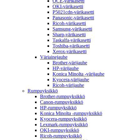
OCE-värikasetti
OKI-värikasetti
P5021cdn-värikasetti
Panasonic-värikasetti
Ricoh-värikasetti
Samsung-värikasetti
Sharp-värikasetti
Taskalfa-värikasetti
Toshiba-värikasetti
Xerox-värikasetti
Väriainejauhe
Brother-värijauhe
HP-värijauhe
Konica Minolta -värijauhe
Kyocera-värijauhe
Ricoh-värijauhe
Rumpuyksikkö
Brother-rumpuyksikkö
Canon-rumpuyksikkö
HP-rumpuyksikkö
Konica Minolta -rumpuyksikkö
Kyocera-rumpuyksikkö
Lexmark-rumpuyksikkö
OKI-rumpuyksikkö
Ricoh-rumpuyksikkö