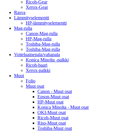
Ricoh-Gear
Xerox-Gear
Rasva
Lämmityselementti
HP-lämmityselementti
Mag-rulla
Canon-Mag-rulla
HP-Mag-rulla
Toshiba-Mag-rulla
Toshiba-Mag-rulla
Voiteluainepala/vahapala
Konica Minolta -palkki
Ricoh-baari
Xerox-palkki
Muut
Folio
Muut osat
Canon - Muut osat
Epson-Muut osat
HP-Muut osat
Konica Minolta - Muut osat
OKI-Muut osat
Ricoh-Muut osat
Riso-Muut osat
Toshiba-Muut osat