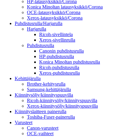
HP-latausyksikkö/Corona
Konica Minoltan latausyksikkö/Corona
OCE-latausyksikkö/Corona
Xerox-latausyksikkö/Corona
Puhdistusrulla/Harjarulla
Harjarulla
Ricoh-sivellintela
Xerox-sivellinrulla
Puhdistusrulla
Canonin puhdistusrulla
HP-puhdistusrulla
Konica Minoltan puhdistusrulla
Ricoh-puhdistusrulla
Xerox-puhdistusrulla
Kehittäjärulla
Brother-kehitysrulla
Samsung-kehittäjärulla
Kiinnitysöljy/kiinnityspuuvilla
Ricoh-kiinnitysöljy/kiinnityspuuvilla
Xerox-kiinnitysöljy/kiinnityspuuvilla
Kiinnityslaitteen painerulla
Toshiba-Fuser-painerulla
Varusteet
Canon-varusteet
OCE-vaihteet