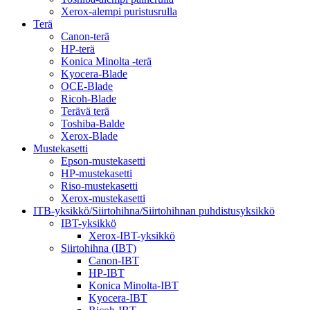
Xerox-alempi puristusrulla
Terä
Canon-terä
HP-terä
Konica Minolta -terä
Kyocera-Blade
OCE-Blade
Ricoh-Blade
Terävä terä
Toshiba-Balde
Xerox-Blade
Mustekasetti
Epson-mustekasetti
HP-mustekasetti
Riso-mustekasetti
Xerox-mustekasetti
ITB-yksikkö/Siirtohihna/Siirtohihnan puhdistusyksikkö
IBT-yksikkö
Xerox-IBT-yksikkö
Siirtohihna (IBT)
Canon-IBT
HP-IBT
Konica Minolta-IBT
Kyocera-IBT