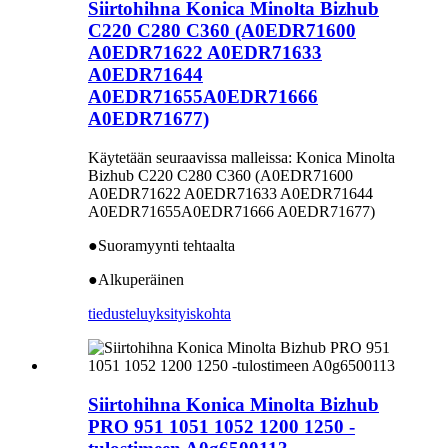
Siirtohihna Konica Minolta Bizhub
C220 C280 C360 (A0EDR71600
A0EDR71622 A0EDR71633
A0EDR71644
A0EDR71655A0EDR71666
A0EDR71677)
Käytetään seuraavissa malleissa: Konica Minolta
Bizhub C220 C280 C360 (A0EDR71600
A0EDR71622 A0EDR71633 A0EDR71644
A0EDR71655A0EDR71666 A0EDR71677)
●Suoramyynti tehtaalta
●Alkuperäinen
tiedustelu
yksityiskohta
Siirtohihna Konica Minolta Bizhub
PRO 951 1051 1052 1200 1250 -