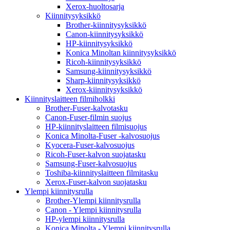
Xerox-huoltosarja
Kiinnitysyksikkö
Brother-kiinnitysyksikkö
Canon-kiinnitysyksikkö
HP-kiinnitysyksikkö
Konica Minoltan kiinnitysyksikkö
Ricoh-kiinnitysyksikkö
Samsung-kiinnitysyksikkö
Sharp-kiinnitysyksikkö
Xerox-kiinnitysyksikkö
Kiinnityslaitteen filmiholkki
Brother-Fuser-kalvotasku
Canon-Fuser-filmin suojus
HP-kiinnityslaitteen filmisuojus
Konica Minolta-Fuser -kalvosuojus
Kyocera-Fuser-kalvosuojus
Ricoh-Fuser-kalvon suojatasku
Samsung-Fuser-kalvosuojus
Toshiba-kiinnityslaitteen filmitasku
Xerox-Fuser-kalvon suojatasku
Ylempi kiinnitysrulla
Brother-Ylempi kiinnitysrulla
Canon - Ylempi kiinnitysrulla
HP-ylempi kiinnitysrulla
Konica Minolta - Ylempi kiinnitysrulla