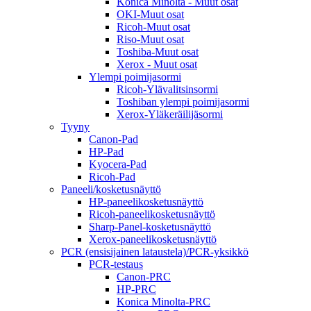
Konica Minolta - Muut osat
OKI-Muut osat
Ricoh-Muut osat
Riso-Muut osat
Toshiba-Muut osat
Xerox - Muut osat
Ylempi poimijasormi
Ricoh-Ylävalitsinsormi
Toshiban ylempi poimijasormi
Xerox-Yläkeräilijäsormi
Tyyny
Canon-Pad
HP-Pad
Kyocera-Pad
Ricoh-Pad
Paneeli/kosketusnäyttö
HP-paneelikosketusnäyttö
Ricoh-paneelikosketusnäyttö
Sharp-Panel-kosketusnäyttö
Xerox-paneelikosketusnäyttö
PCR (ensisijainen lataustela)/PCR-yksikkö
PCR-testaus
Canon-PRC
HP-PRC
Konica Minolta-PRC