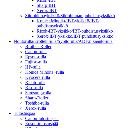
Ricoh-IBT
Sharp-IBT
Xerox-IBT
Siirtohihnayksikkö/Siirtohihnan puhdistusyksikkö
Konica Minolta-IBT-yksikkö/IBT-
puhdistusyksikkö
Ricoh-IBT-yksikkö/IBT-puhdistusyksikkö
Xerox-IBT-yksikkö/IBT-puhdistusyksikkö
Noutorulla/Erottelurulla/Syöttörulla/ADF:n kääntörulla
Brother-Roller
Canon-rulla
Epson-rulla
Fujitsu-rulla
HP-rulla
Konica Minolta -rulla
Kyocera-rulla
Ricoh-rulla
Riso-rulla
Samsung-rulla
Sharp-Roller
Toshiba-rulla
Xerox-rulla
Tulostuspää
Canon-tulostuspää
Epson-tulostuspää