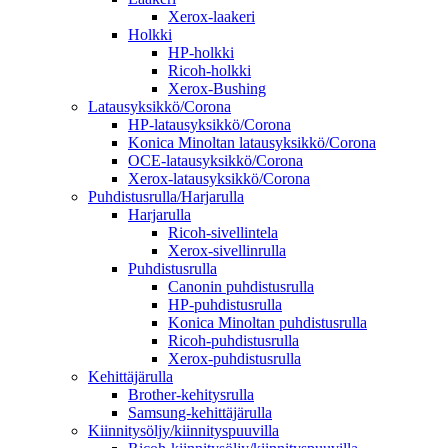
Xerox-laakeri
Holkki
HP-holkki
Ricoh-holkki
Xerox-Bushing
Latausyksikkö/Corona
HP-latausyksikkö/Corona
Konica Minoltan latausyksikkö/Corona
OCE-latausyksikkö/Corona
Xerox-latausyksikkö/Corona
Puhdistusrulla/Harjarulla
Harjarulla
Ricoh-sivellintela
Xerox-sivellinrulla
Puhdistusrulla
Canonin puhdistusrulla
HP-puhdistusrulla
Konica Minoltan puhdistusrulla
Ricoh-puhdistusrulla
Xerox-puhdistusrulla
Kehittäjärulla
Brother-kehitysrulla
Samsung-kehittäjärulla
Kiinnitysöljy/kiinnityspuuvilla