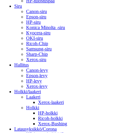
HP-tulostuspää
Siru
Canon-siru
Epson-siru
HP-siru
Konica Minolta -siru
Kyocera-siru
OKI-siru
Ricoh-Chip
Samsung-siru
Sharp-Chip
Xerox-siru
Hallitus
Canon-levy
Epson-levy
HP-levy
Xerox-levy
Holkki/laakeri
Laakeri
Xerox-laakeri
Holkki
HP-holkki
Ricoh-holkki
Xerox-Bushing
Latausyksikkö/Corona