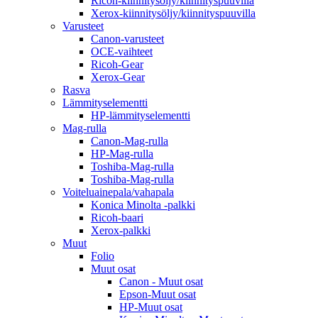
Ricoh-kiinnitysöljy/kiinnityspuuvilla
Xerox-kiinnitysöljy/kiinnityspuuvilla
Varusteet
Canon-varusteet
OCE-vaihteet
Ricoh-Gear
Xerox-Gear
Rasva
Lämmityselementti
HP-lämmityselementti
Mag-rulla
Canon-Mag-rulla
HP-Mag-rulla
Toshiba-Mag-rulla
Toshiba-Mag-rulla
Voiteluainepala/vahapala
Konica Minolta -palkki
Ricoh-baari
Xerox-palkki
Muut
Folio
Muut osat
Canon - Muut osat
Epson-Muut osat
HP-Muut osat