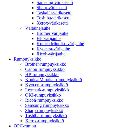
Samsung-värikasetti
Sharp-värikasetti
Taskalfa-värikasetti
Toshiba-värikasetti
Xerox-värikasetti
Väriainejauhe
Brother-värijauhe
HP-värijauhe
Konica Minolta -värijauhe
Kyocera-värijauhe
Ricoh-värijauhe
Rumpuyksikkö
Brother-rumpuyksikkö
Canon-rumpuyksikkö
HP-rumpuyksikkö
Konica Minolta -rumpuyksikkö
Kyocera-rumpuyksikkö
Lexmark-rumpuyksikkö
OKI-rumpuyksikkö
Ricoh-rumpuyksikkö
Samsung-rumpuyksikkö
Sharp-rumpuyksikkö
Toshiba-rumpuyksikkö
Xerox-rumpuyksikkö
OPC-rumpu