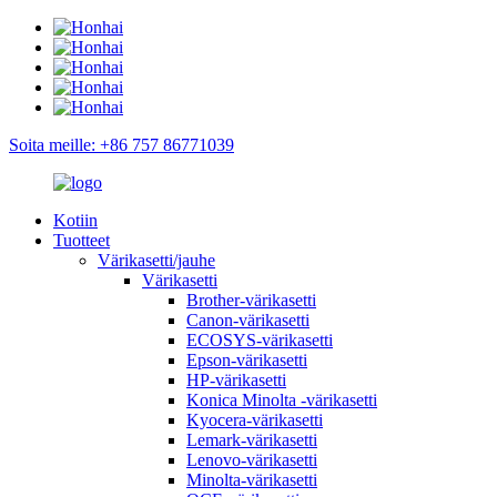
Soita meille: +86 757 86771039
Kotiin
Tuotteet
Värikasetti/jauhe
Värikasetti
Brother-värikasetti
Canon-värikasetti
ECOSYS-värikasetti
Epson-värikasetti
HP-värikasetti
Konica Minolta -värikasetti
Kyocera-värikasetti
Lemark-värikasetti
Lenovo-värikasetti
Minolta-värikasetti