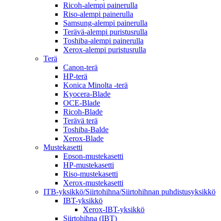
Ricoh-alempi painerulla
Riso-alempi painerulla
Samsung-alempi painerulla
Terävä-alempi puristusrulla
Toshiba-alempi painerulla
Xerox-alempi puristusrulla
Terä
Canon-terä
HP-terä
Konica Minolta -terä
Kyocera-Blade
OCE-Blade
Ricoh-Blade
Terävä terä
Toshiba-Balde
Xerox-Blade
Mustekasetti
Epson-mustekasetti
HP-mustekasetti
Riso-mustekasetti
Xerox-mustekasetti
ITB-yksikkö/Siirtohihna/Siirtohihnan puhdistusyksikkö
IBT-yksikkö
Xerox-IBT-yksikkö
Siirtohihna (IBT)