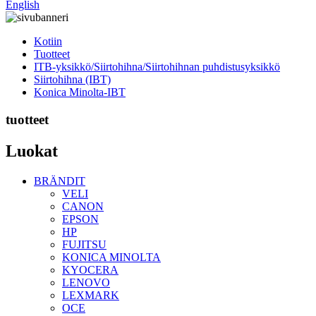
English
Kotiin
Tuotteet
ITB-yksikkö/Siirtohihna/Siirtohihnan puhdistusyksikkö
Siirtohihna (IBT)
Konica Minolta-IBT
tuotteet
Luokat
BRÄNDIT
VELI
CANON
EPSON
HP
FUJITSU
KONICA MINOLTA
KYOCERA
LENOVO
LEXMARK
OCE