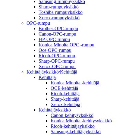
Samsung-rumpuyksikkö
Sharp-rumpuyksikkö
Toshiba-rumpuyksikkö
Xerox-rumpuyksikkö
OPC-rumpu
Brother-OPC-rumpu
Canon-OPC-rumpu
HP-OPC-rumpu
Konica Minolta OPC -rumpu
Oce-OPC-rumpu
Ricoh-OPC-rumpu
Sharp-OPC-rumpu
Xerox-OPC-rumpu
Kehittäjäyksikkö/Kehittäjä
Kehittäjä
Konica Minolta -kehittäjä
OCE-kehittäjä
Ricoh-kehittäjä
Sharp-kehittäjä
Xerox-kehittäjä
Kehittäjäyksikkö
Canon-kehitysyksikkö
Konica Minolta -kehitysyksikkö
Ricoh-kehittäjäyksikkö
Samsung-kehittäjäyksikkö