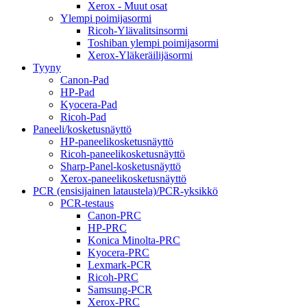
Xerox - Muut osat
Ylempi poimijasormi
Ricoh-Ylävalitsinsormi
Toshiban ylempi poimijasormi
Xerox-Yläkeräilijäsormi
Tyyny
Canon-Pad
HP-Pad
Kyocera-Pad
Ricoh-Pad
Paneeli/kosketusnäyttö
HP-paneelikosketusnäyttö
Ricoh-paneelikosketusnäyttö
Sharp-Panel-kosketusnäyttö
Xerox-paneelikosketusnäyttö
PCR (ensisijainen lataustela)/PCR-yksikkö
PCR-testaus
Canon-PRC
HP-PRC
Konica Minolta-PRC
Kyocera-PRC
Lexmark-PCR
Ricoh-PRC
Samsung-PCR
Xerox-PRC