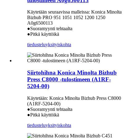
tulostimeen A0g6500113
Käytetään seuraavissa malleissa: Konica Minolta
Bizhub PRO 951 1051 1052 1200 1250
A0g6500113
●Suoramyynti tehtaalta
●Pitkä käyttöikä
tiedustelu
yksityiskohta
Siirtohihna Konica Minolta Bizhub
Press C8000 -tulostimeen (A1RF-
5204-00)
Käytetään: Konica Minolta Bizhub Press C8000
(A1RF-5204-00)
●Suoramyynti tehtaalta
●Pitkä käyttöikä
tiedustelu
yksityiskohta