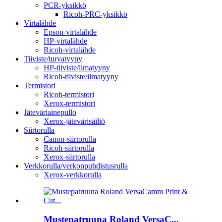
PCR-yksikkö
Ricoh-PRC-yksikkö
Virtalähde
Epson-virtalähde
HP-virtalähde
Ricoh-virtalähde
Tiiviste/turvatyyny
HP-tiiviste/ilmatyyny
Ricoh-tiiviste/ilmatyyny
Termistori
Ricoh-termistori
Xerox-termistori
Jäteväriainepullo
Xerox-jätevärisäiliö
Siirtorulla
Canon-siirtorulla
Ricoh-siirtorulla
Xerox-siirtorulla
Verkkorulla/verkonpuhdistusrulla
Xerox-verkkorulla
Mustepatruuna Roland VersaC...