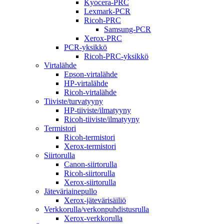
Kyocera-PRC
Lexmark-PCR
Ricoh-PRC
Samsung-PCR
Xerox-PRC
PCR-yksikkö
Ricoh-PRC-yksikkö
Virtalähde
Epson-virtalähde
HP-virtalähde
Ricoh-virtalähde
Tiiviste/turvatyyny
HP-tiiviste/ilmatyyny
Ricoh-tiiviste/ilmatyyny
Termistori
Ricoh-termistori
Xerox-termistori
Siirtorulla
Canon-siirtorulla
Ricoh-siirtorulla
Xerox-siirtorulla
Jäteväriainepullo
Xerox-jätevärisäiliö
Verkkorulla/verkonpuhdistusrulla
Xerox-verkkorulla