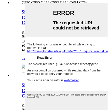
Siirtohihna Konica Minolta Bizhub
C451 C550 C650 C452 C552 C652
C654 C754:lle
Käytetään seuraavissa malleissa: Konica Minolta
Bizhub C451 C550 C650 C452 C552 C652
C654 C754
●Suoramyynti tehtaalta
●Pitkä käyttöikä
tiedustelu
yksityiskohta
Siirtohihna Konica Minolta Bizhub
C353 C253 C203 C210 C200 C280
C360 C220 -tulostimeen
Käytetään seuraavissa malleissa: Konica Minolta
Bizhub C353 C253 C203 C210 C200 C280