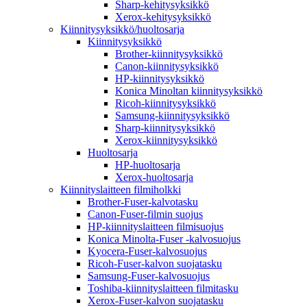
Sharp-kehitysyksikkö
Xerox-kehitysyksikkö
Kiinnitysyksikkö/huoltosarja
Kiinnitysyksikkö
Brother-kiinnitysyksikkö
Canon-kiinnitysyksikkö
HP-kiinnitysyksikkö
Konica Minoltan kiinnitysyksikkö
Ricoh-kiinnitysyksikkö
Samsung-kiinnitysyksikkö
Sharp-kiinnitysyksikkö
Xerox-kiinnitysyksikkö
Huoltosarja
HP-huoltosarja
Xerox-huoltosarja
Kiinnityslaitteen filmiholkki
Brother-Fuser-kalvotasku
Canon-Fuser-filmin suojus
HP-kiinnityslaitteen filmisuojus
Konica Minolta-Fuser -kalvosuojus
Kyocera-Fuser-kalvosuojus
Ricoh-Fuser-kalvon suojatasku
Samsung-Fuser-kalvosuojus
Toshiba-kiinnityslaitteen filmitasku
Xerox-Fuser-kalvon suojatasku