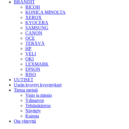
BRÄNDIT
RICOH
KONICA MINOLTA
XEROX
KYOCERA
SAMSUNG
CANON
OCE
TERÄVÄ
HP
VELI
OKI
LEXMARK
EPSON
RISO
UUTISET
Usein kysytyt kysymykset
Tietoa meistä
Visio ja missio
Ydinarvot
Tehdaskierros
Näyttely
Kunnia
Ota yhteyttä