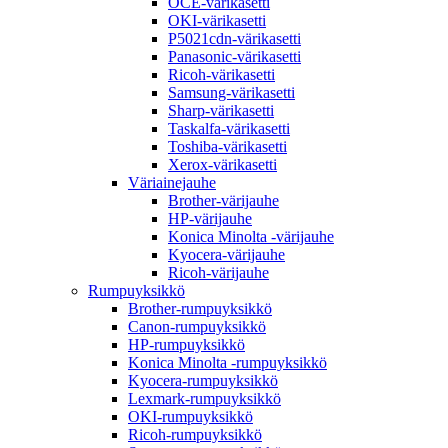
OCE-värikasetti
OKI-värikasetti
P5021cdn-värikasetti
Panasonic-värikasetti
Ricoh-värikasetti
Samsung-värikasetti
Sharp-värikasetti
Taskalfa-värikasetti
Toshiba-värikasetti
Xerox-värikasetti
Väriainejauhe
Brother-värijauhe
HP-värijauhe
Konica Minolta -värijauhe
Kyocera-värijauhe
Ricoh-värijauhe
Rumpuyksikkö
Brother-rumpuyksikkö
Canon-rumpuyksikkö
HP-rumpuyksikkö
Konica Minolta -rumpuyksikkö
Kyocera-rumpuyksikkö
Lexmark-rumpuyksikkö
OKI-rumpuyksikkö
Ricoh-rumpuyksikkö