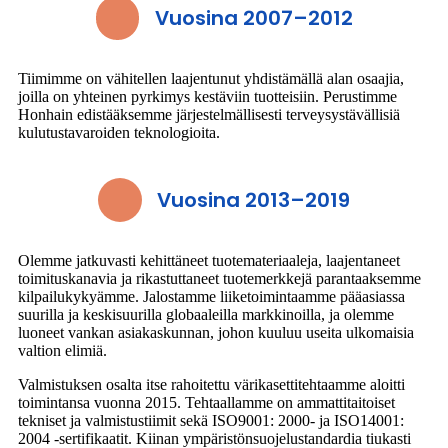
Vuosina 2007–2012
Tiimimme on vähitellen laajentunut yhdistämällä alan osaajia,
joilla on yhteinen pyrkimys kestäviin tuotteisiin. Perustimme
Honhain edistääksemme järjestelmällisesti terveysystävällisiä
kulutustavaroiden teknologioita.
Vuosina 2013–2019
Olemme jatkuvasti kehittäneet tuotemateriaaleja, laajentaneet
toimituskanavia ja rikastuttaneet tuotemerkkejä parantaaksemme
kilpailukykyämme. Jalostamme liiketoimintaamme pääasiassa
suurilla ja keskisuurilla globaaleilla markkinoilla, ja olemme
luoneet vankan asiakaskunnan, johon kuuluu useita ulkomaisia ​​​​
valtion elimiä.
Valmistuksen osalta itse rahoitettu värikasettitehtaamme aloitti
toimintansa vuonna 2015. Tehtaallamme on ammattitaitoiset
tekniset ja valmistustiimit sekä ISO9001: 2000- ja ISO14001:
2004 -sertifikaatit. Kiinan ympäristönsuojelustandardia tiukasti