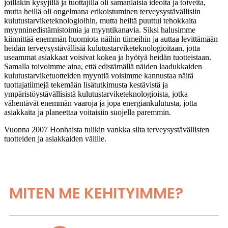
joillakin kysyjillä ja tuottajilla oli samanlaisia ​​ideoita ja toiveita,
mutta heillä oli ongelmana erikoistuminen terveysystävällisiin
kulutustarviketeknologioihin, mutta heiltä puuttui tehokkaita
myynninedistämistoimia ja myyntikanavia. Siksi halusimme
kiinnittää enemmän huomiota näihin tiimeihin ja auttaa levittämään
heidän terveysystävällisiä kulutustarviketeknologioitaan, jotta
useammat asiakkaat voisivat kokea ja hyötyä heidän tuotteistaan.
Samalla toivoimme aina, että edistämällä näiden laadukkaiden
kulutustarviketuotteiden myyntiä voisimme kannustaa näitä
tuottajatiimejä tekemään lisätutkimusta kestävistä ja
ympäristöystävällisistä kulutustarviketeknologioista, jotka
vähentävät enemmän vaaroja ja jopa energiankulutusta, jotta
asiakkaita ja planeettaa voitaisiin suojella paremmin.
Vuonna 2007 Honhaista tulikin vankka silta terveysystävällisten
tuotteiden ja asiakkaiden välille.
MITEN ME KEHITYIMME?