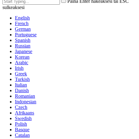
Paina Enter hakeaksesi tai ESC
sulkeaksesi
English
French
German
Portuguese
Spanish
Russian
Japanese
Korean
Arabic
Irish
Greek
Turkish
Italian
Danish
Romanian
Indonesian
Czech
Afrikaans
Swedish
Polish
Basque
Catalan