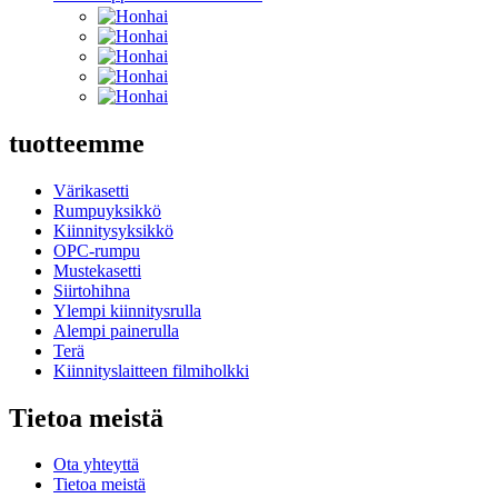
tuotteemme
Värikasetti
Rumpuyksikkö
Kiinnitysyksikkö
OPC-rumpu
Mustekasetti
Siirtohihna
Ylempi kiinnitysrulla
Alempi painerulla
Terä
Kiinnityslaitteen filmiholkki
Tietoa meistä
Ota yhteyttä
Tietoa meistä