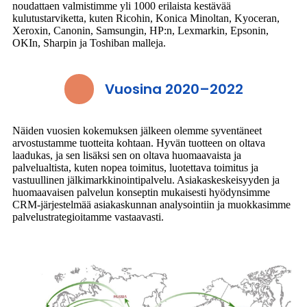
noudattaen valmistimme yli 1000 erilaista kestävää
kulutustarviketta, kuten Ricohin, Konica Minoltan, Kyoceran,
Xeroxin, Canonin, Samsungin, HP:n, Lexmarkin, Epsonin,
OKIn, Sharpin ja Toshiban malleja.
Vuosina 2020–2022
Näiden vuosien kokemuksen jälkeen olemme syventäneet
arvostustamme tuotteita kohtaan. Hyvän tuotteen on oltava
laadukas, ja sen lisäksi sen on oltava huomaavaista ja
palvelualtista, kuten nopea toimitus, luotettava toimitus ja
vastuullinen jälkimarkkinointipalvelu. Asiakaskeskeisyyden ja
huomaavaisen palvelun konseptin mukaisesti hyödynsimme
CRM-järjestelmää asiakaskunnan analysointiin ja muokkasimme
palvelustrategioitamme vastaavasti.