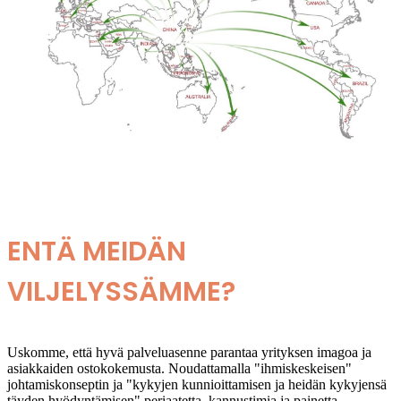
ENTÄ MEIDÄN
VILJELYSSÄMME?
Uskomme, että hyvä palveluasenne parantaa yrityksen imagoa ja
asiakkaiden ostokokemusta. Noudattamalla "ihmiskeskeisen"
johtamiskonseptin ja "kykyjen kunnioittamisen ja heidän kykyjensä
täyden hyödyntämisen" periaatetta, kannustimia ja painetta