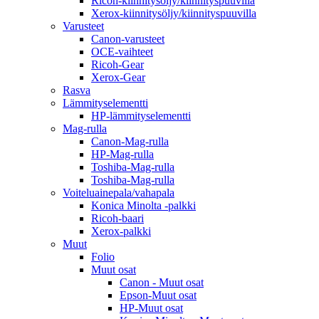
Ricoh-kiinnitysöljy/kiinnityspuuvilla
Xerox-kiinnitysöljy/kiinnityspuuvilla
Varusteet
Canon-varusteet
OCE-vaihteet
Ricoh-Gear
Xerox-Gear
Rasva
Lämmityselementti
HP-lämmityselementti
Mag-rulla
Canon-Mag-rulla
HP-Mag-rulla
Toshiba-Mag-rulla
Toshiba-Mag-rulla
Voiteluainepala/vahapala
Konica Minolta -palkki
Ricoh-baari
Xerox-palkki
Muut
Folio
Muut osat
Canon - Muut osat
Epson-Muut osat
HP-Muut osat