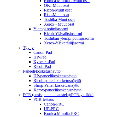
Konica Minolta - Muut osat
OKI-Muut osat
Ricoh-Muut osat
Riso-Muut osat
Toshiba-Muut osat
Xerox - Muut osat
Ylempi poimijasormi
Ricoh-Ylävalitsinsormi
Toshiban ylempi poimijasormi
Xerox-Yläkeräilijäsormi
Tyyny
Canon-Pad
HP-Pad
Kyocera-Pad
Ricoh-Pad
Paneeli/kosketusnäyttö
HP-paneelikosketusnäyttö
Ricoh-paneelikosketusnäyttö
Sharp-Panel-kosketusnäyttö
Xerox-paneelikosketusnäyttö
PCR (ensisijainen lataustela)/PCR-yksikkö
PCR-testaus
Canon-PRC
HP-PRC
Konica Minolta-PRC