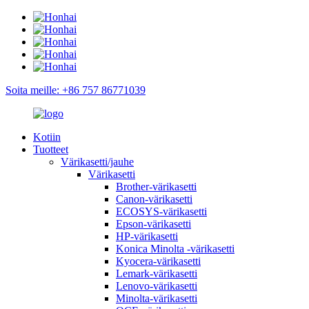
Soita meille: +86 757 86771039
Kotiin
Tuotteet
Värikasetti/jauhe
Värikasetti
Brother-värikasetti
Canon-värikasetti
ECOSYS-värikasetti
Epson-värikasetti
HP-värikasetti
Konica Minolta -värikasetti
Kyocera-värikasetti
Lemark-värikasetti
Lenovo-värikasetti
Minolta-värikasetti