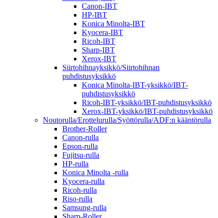
Canon-IBT
HP-IBT
Konica Minolta-IBT
Kyocera-IBT
Ricoh-IBT
Sharp-IBT
Xerox-IBT
Siirtohihnayksikkö/Siirtohihnan
puhdistusyksikkö
Konica Minolta-IBT-yksikkö/IBT-
puhdistusyksikkö
Ricoh-IBT-yksikkö/IBT-puhdistusyksikkö
Xerox-IBT-yksikkö/IBT-puhdistusyksikkö
Noutorulla/Erottelurulla/Syöttörulla/ADF:n kääntörulla
Brother-Roller
Canon-rulla
Epson-rulla
Fujitsu-rulla
HP-rulla
Konica Minolta -rulla
Kyocera-rulla
Ricoh-rulla
Riso-rulla
Samsung-rulla
Sharp-Roller