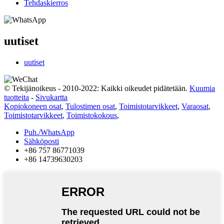
Tehdaskierros
uutiset
uutiset
© Tekijänoikeus - 2010-2022: Kaikki oikeudet pidätetään.
Kuumia
tuotteita
-
Sivukartta
Kopiokoneen osat
,
Tulostimen osat
,
Toimistotarvikkeet
,
Varaosat
,
Toimistotarvikkeet
,
Toimistokokous
,
Puh./WhatsApp
Sähköposti
+86 757 86771039
+86 14739630203