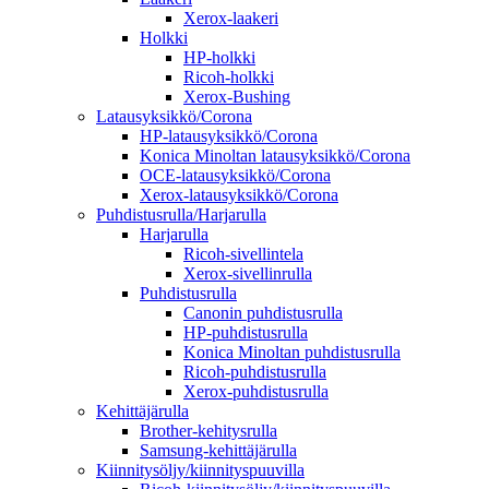
Xerox-laakeri
Holkki
HP-holkki
Ricoh-holkki
Xerox-Bushing
Latausyksikkö/Corona
HP-latausyksikkö/Corona
Konica Minoltan latausyksikkö/Corona
OCE-latausyksikkö/Corona
Xerox-latausyksikkö/Corona
Puhdistusrulla/Harjarulla
Harjarulla
Ricoh-sivellintela
Xerox-sivellinrulla
Puhdistusrulla
Canonin puhdistusrulla
HP-puhdistusrulla
Konica Minoltan puhdistusrulla
Ricoh-puhdistusrulla
Xerox-puhdistusrulla
Kehittäjärulla
Brother-kehitysrulla
Samsung-kehittäjärulla
Kiinnitysöljy/kiinnityspuuvilla