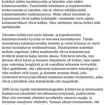
keskittyä niiden tuontimyyntiin ja hintoihin sekä niiden
kulutustavaroihin. Tunnistettiin tulostimien ja kopiokoneiden
tuottavuusedut ja uskottiin, että ne olisivat edelläkävijöitä
toimistolaitteiden mullistamisessa. Mutta silloin tulostimet ja
kopiokoneet olivat kalliita kuluttajille; väistämättä myös niiden
kulutustarvikkeet olivat kalliita. Siksi odotimme oikeaa hetkeä tulla
markkinoille.
Talouden kehittyessä myös tulostin- ja kopiokoneiden
kulutustavaroiden kysyntä on kasvanut huomattavasti. Tämän
seurauksena kulutustavaroiden tuotanto ja vienti Kiinassa on myös
luonut huomattavan teollisuudenalan. Huomasimme kuitenkin
tuolloin ongelman: jotkut markkinoilla olevat kulutustavarat
levittävät pistävää hajua käytön aikana. Erityisesti talvella, kun
ikkunat olivat kiinni ja huoneen ilmankierto oli heikko, haju saattoi
jopa vaikeuttaa hengitystä ja oli vaarallista kehomme terveydelle.
Siksi ajattelimme, että valtavirran kulutustavaroiden teknologia ei
ollut tuolloin vielä kypsä, ja aloimme perustaa tiimiä, joka
työskenteli terveysystävällisten kulutustavaroiden löytämiseksi, jotka
olivat ystävällisiä sekä ihmiskeholle että maapallolle.
2000-luvun lopulla tulostinteknologioiden kehittyessä ja tietoisuuden
lisääntyessä tulostimien turvallisuuskysymyksistä, joukkoomme
liittyi yhä enemmän yhteisten tavoitteiden omaavia osaajia, ja
tiimimme muodostui vähitellen. Samaan aikaan huomasimme, että