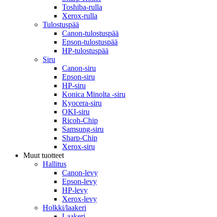
Toshiba-rulla
Xerox-rulla
Tulostuspää
Canon-tulostuspää
Epson-tulostuspää
HP-tulostuspää
Siru
Canon-siru
Epson-siru
HP-siru
Konica Minolta -siru
Kyocera-siru
OKI-siru
Ricoh-Chip
Samsung-siru
Sharp-Chip
Xerox-siru
Muut tuotteet
Hallitus
Canon-levy
Epson-levy
HP-levy
Xerox-levy
Holkki/laakeri
Laakeri