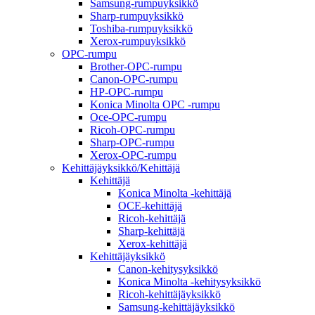
Samsung-rumpuyksikkö
Sharp-rumpuyksikkö
Toshiba-rumpuyksikkö
Xerox-rumpuyksikkö
OPC-rumpu
Brother-OPC-rumpu
Canon-OPC-rumpu
HP-OPC-rumpu
Konica Minolta OPC -rumpu
Oce-OPC-rumpu
Ricoh-OPC-rumpu
Sharp-OPC-rumpu
Xerox-OPC-rumpu
Kehittäjäyksikkö/Kehittäjä
Kehittäjä
Konica Minolta -kehittäjä
OCE-kehittäjä
Ricoh-kehittäjä
Sharp-kehittäjä
Xerox-kehittäjä
Kehittäjäyksikkö
Canon-kehitysyksikkö
Konica Minolta -kehitysyksikkö
Ricoh-kehittäjäyksikkö
Samsung-kehittäjäyksikkö