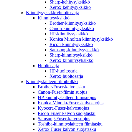
Sharp-kehitysyksikkö
Xerox-kehitysyksikkö
Kiinnitysyksikkö/huoltosarja
Kiinnitysyksikkö
Brother-kiinnitysyksikkö
Canon-kiinnitysyksikkö
HP-kiinnitysyksikkö
Konica Minoltan kiinnitysyksikkö
Ricoh-kiinnitysyksikkö
Samsung-kiinnitysyksikkö
Sharp-kiinnitysyksikkö
Xerox-kiinnitysyksikkö
Huoltosarja
HP-huoltosarja
Xerox-huoltosarja
Kiinnityslaitteen filmiholkki
Brother-Fuser-kalvotasku
Canon-Fuser-filmin suojus
HP-kiinnityslaitteen filmisuojus
Konica Minolta-Fuser -kalvosuojus
Kyocera-Fuser-kalvosuojus
Ricoh-Fuser-kalvon suojatasku
Samsung-Fuser-kalvosuojus
Toshiba-kiinnityslaitteen filmitasku
Xerox-Fuser-kalvon suojatasku