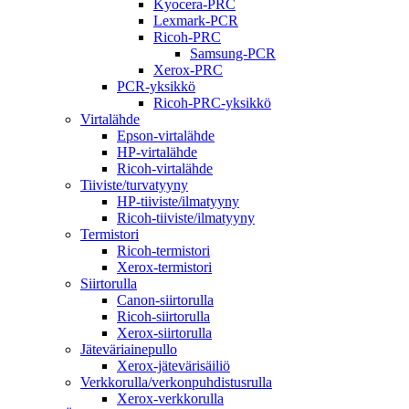
Kyocera-PRC
Lexmark-PCR
Ricoh-PRC
Samsung-PCR
Xerox-PRC
PCR-yksikkö
Ricoh-PRC-yksikkö
Virtalähde
Epson-virtalähde
HP-virtalähde
Ricoh-virtalähde
Tiiviste/turvatyyny
HP-tiiviste/ilmatyyny
Ricoh-tiiviste/ilmatyyny
Termistori
Ricoh-termistori
Xerox-termistori
Siirtorulla
Canon-siirtorulla
Ricoh-siirtorulla
Xerox-siirtorulla
Jäteväriainepullo
Xerox-jätevärisäiliö
Verkkorulla/verkonpuhdistusrulla
Xerox-verkkorulla