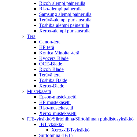
Ricoh-alempi painerulla
Riso-alempi painerulla
Samsung-alempi painerulla
Terävä-alempi puristusrulla
Toshiba-alempi painerulla
Xerox-alempi puristusrulla
Terä
Canon-terä
HP-terä
Konica Minolta -terä
Kyocera-Blade
OCE-Blade
Ricoh-Blade
Terävä terä
Toshiba-Balde
Xerox-Blade
Mustekasetti
Epson-mustekasetti
HP-mustekasetti
Riso-mustekasetti
Xerox-mustekasetti
ITB-yksikkö/Siirtohihna/Siirtohihnan puhdistusyksikkö
IBT-yksikkö
Xerox-IBT-yksikkö
Siirtohihna (IBT)