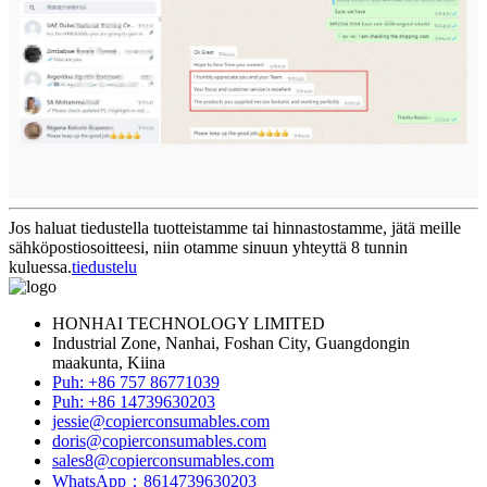
Jos haluat tiedustella tuotteistamme tai hinnastostamme, jätä meille
sähköpostiosoitteesi, niin otamme sinuun yhteyttä 8 tunnin
kuluessa.
tiedustelu
HONHAI TECHNOLOGY LIMITED
Industrial Zone, Nanhai, Foshan City, Guangdongin
maakunta, Kiina
Puh: +86 757 86771039
Puh: +86 14739630203
jessie@copierconsumables.com
doris@copierconsumables.com
sales8@copierconsumables.com
WhatsApp：8614739630203