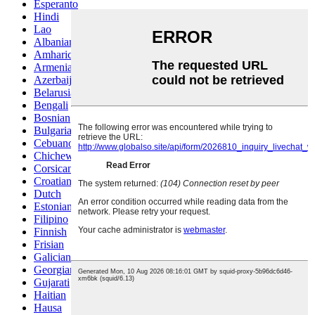
Esperanto
Hindi
Lao
Albanian
Amharic
Armenian
Azerbaijani
Belarusian
Bengali
Bosnian
Bulgarian
Cebuano
Chichewa
Corsican
Croatian
Dutch
Estonian
Filipino
Finnish
Frisian
Galician
Georgian
Gujarati
Haitian
Hausa