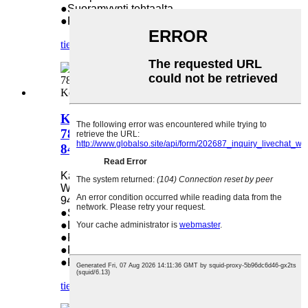
●Suoramyynti tehtaalta
●Pitkä käyttöikä
tiedustelu
yksityiskohta
Kehitysyksikkö Xerox WorkCentre
7830 7835 7845 7855 948K21190
848K65678 Kotelot Kehitys
Käytetään seuraavissa malleissa: Xerox
WorkCentre 7830 7835 7845 7855
948K21190 848K65678
●Suoramyynti tehtaalta
●Laadun takuu: 18 kuukautta
●Paino: 1,15 kg
●Pakkauksen määrä:
●Koko: 50 * 10 * 10 cm
tiedustelu
yksityiskohta