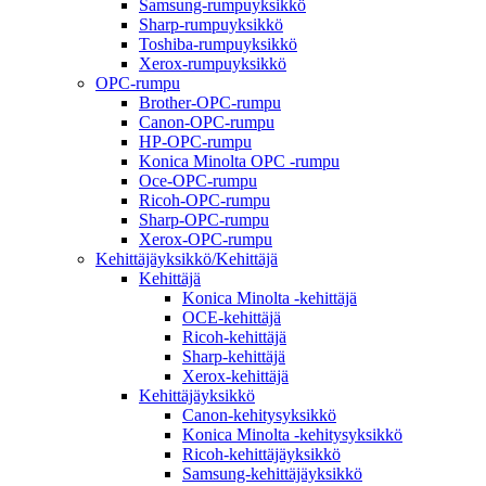
Samsung-rumpuyksikkö
Sharp-rumpuyksikkö
Toshiba-rumpuyksikkö
Xerox-rumpuyksikkö
OPC-rumpu
Brother-OPC-rumpu
Canon-OPC-rumpu
HP-OPC-rumpu
Konica Minolta OPC -rumpu
Oce-OPC-rumpu
Ricoh-OPC-rumpu
Sharp-OPC-rumpu
Xerox-OPC-rumpu
Kehittäjäyksikkö/Kehittäjä
Kehittäjä
Konica Minolta -kehittäjä
OCE-kehittäjä
Ricoh-kehittäjä
Sharp-kehittäjä
Xerox-kehittäjä
Kehittäjäyksikkö
Canon-kehitysyksikkö
Konica Minolta -kehitysyksikkö
Ricoh-kehittäjäyksikkö
Samsung-kehittäjäyksikkö