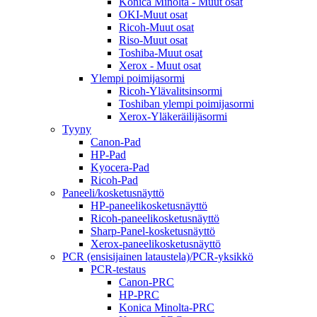
Konica Minolta - Muut osat
OKI-Muut osat
Ricoh-Muut osat
Riso-Muut osat
Toshiba-Muut osat
Xerox - Muut osat
Ylempi poimijasormi
Ricoh-Ylävalitsinsormi
Toshiban ylempi poimijasormi
Xerox-Yläkeräilijäsormi
Tyyny
Canon-Pad
HP-Pad
Kyocera-Pad
Ricoh-Pad
Paneeli/kosketusnäyttö
HP-paneelikosketusnäyttö
Ricoh-paneelikosketusnäyttö
Sharp-Panel-kosketusnäyttö
Xerox-paneelikosketusnäyttö
PCR (ensisijainen lataustela)/PCR-yksikkö
PCR-testaus
Canon-PRC
HP-PRC
Konica Minolta-PRC