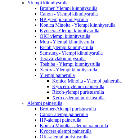
Ylempi kiinnitysrulla
Brother-Ylempi kiinnitysrulla
Canon - Ylempi kiinnitysrulla
HP-ylempi kiinnitysrulla
Konica Minolta - Ylempi kiinnitysrulla
Kyocera-Ylempi kiinnitysrulla
OKI-ylempi kiinnitysrulla
Muu - Ylempi kiinnitysrulla
Ricoh-ylempi kiinnitysrulla
Samsung - Ylempi kiinnitysrulla
Terävä yläkiinnitysrulla
Toshiba - Ylempi kiinnitysrulla
Xerox - Ylempi kiinnitysrulla
Ylempi painerulla
Konica Minolta - Ylempi painerulla
Kyocera-ylempi painerulla
Ricoh-ylempi puristusrulla
Xerox-ylempi puristusrulla
Alempi painerulla
Brother-Alempi puristusrulla
Canon-alempi painerulla
HP-alempi painerulla
Konica Minolta - alempi painerulla
Kyocera-alempi painerulla
OKI-alempi puristusrulla