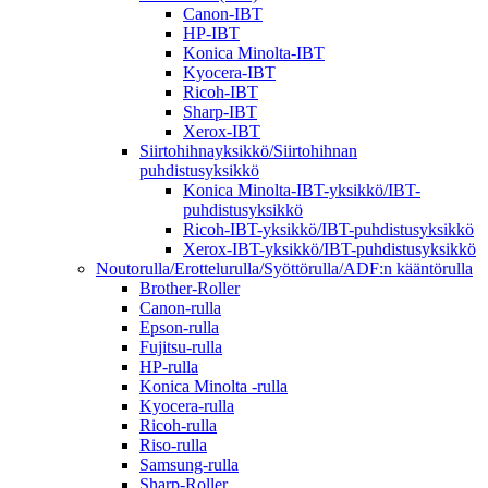
Canon-IBT
HP-IBT
Konica Minolta-IBT
Kyocera-IBT
Ricoh-IBT
Sharp-IBT
Xerox-IBT
Siirtohihnayksikkö/Siirtohihnan
puhdistusyksikkö
Konica Minolta-IBT-yksikkö/IBT-
puhdistusyksikkö
Ricoh-IBT-yksikkö/IBT-puhdistusyksikkö
Xerox-IBT-yksikkö/IBT-puhdistusyksikkö
Noutorulla/Erottelurulla/Syöttörulla/ADF:n kääntörulla
Brother-Roller
Canon-rulla
Epson-rulla
Fujitsu-rulla
HP-rulla
Konica Minolta -rulla
Kyocera-rulla
Ricoh-rulla
Riso-rulla
Samsung-rulla
Sharp-Roller