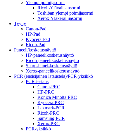
Ylempi poimijasormi
Ricoh-Ylävalitsinsormi
Toshiban ylempi poimijasormi
Xerox-Yläkeräilijäsormi
Tyyny
Canon-Pad
HP-Pad
Kyocera-Pad
Ricoh-Pad
Paneeli/kosketusnäyttö
HP-paneelikosketusnäyttö
Ricoh-paneelikosketusnäyttö
Sharp-Panel-kosketusnäyttö
Xerox-paneelikosketusnäyttö
PCR (ensisijainen lataustela)/PCR-yksikkö
PCR-testaus
Canon-PRC
HP-PRC
Konica Minolta-PRC
Kyocera-PRC
Lexmark-PCR
Ricoh-PRC
Samsung-PCR
Xerox-PRC
PCR-yksikkö