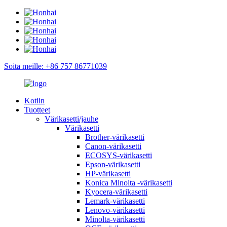
Soita meille: +86 757 86771039
Kotiin
Tuotteet
Värikasetti/jauhe
Värikasetti
Brother-värikasetti
Canon-värikasetti
ECOSYS-värikasetti
Epson-värikasetti
HP-värikasetti
Konica Minolta -värikasetti
Kyocera-värikasetti
Lemark-värikasetti
Lenovo-värikasetti
Minolta-värikasetti