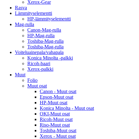
Xerox-Gear
Rasva
Lämmityselementti
HP-lämmityselementti
Mag-rulla
Canon-Mag-rulla
HP-Mag-rulla
Toshiba-Mag-rulla
Toshiba-Mag-rulla
Voiteluainepala/vahapala
Konica Minolta -palkki
Ricoh-baari
Xerox-palkki
Muut
Folio
Muut osat
Canon - Muut osat
Epson-Muut osat
HP-Muut osat
Konica Minolta - Muut osat
OKI-Muut osat
Ricoh-Muut osat
Riso-Muut osat
Toshiba-Muut osat
Xerox - Muut osat