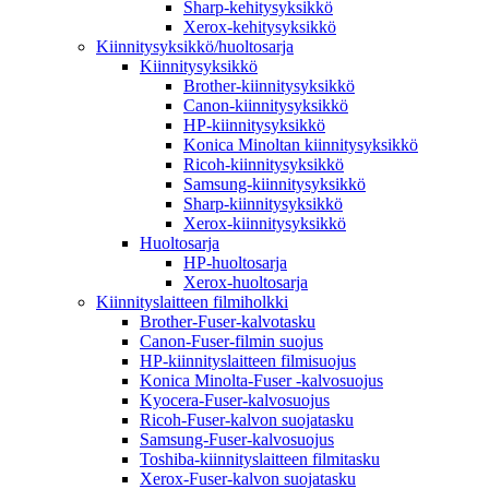
Sharp-kehitysyksikkö
Xerox-kehitysyksikkö
Kiinnitysyksikkö/huoltosarja
Kiinnitysyksikkö
Brother-kiinnitysyksikkö
Canon-kiinnitysyksikkö
HP-kiinnitysyksikkö
Konica Minoltan kiinnitysyksikkö
Ricoh-kiinnitysyksikkö
Samsung-kiinnitysyksikkö
Sharp-kiinnitysyksikkö
Xerox-kiinnitysyksikkö
Huoltosarja
HP-huoltosarja
Xerox-huoltosarja
Kiinnityslaitteen filmiholkki
Brother-Fuser-kalvotasku
Canon-Fuser-filmin suojus
HP-kiinnityslaitteen filmisuojus
Konica Minolta-Fuser -kalvosuojus
Kyocera-Fuser-kalvosuojus
Ricoh-Fuser-kalvon suojatasku
Samsung-Fuser-kalvosuojus
Toshiba-kiinnityslaitteen filmitasku
Xerox-Fuser-kalvon suojatasku