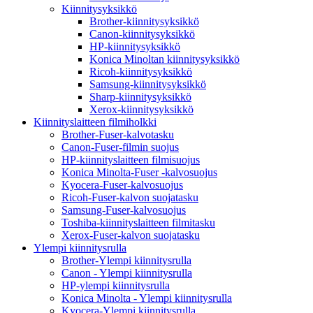
Kiinnitysyksikkö
Brother-kiinnitysyksikkö
Canon-kiinnitysyksikkö
HP-kiinnitysyksikkö
Konica Minoltan kiinnitysyksikkö
Ricoh-kiinnitysyksikkö
Samsung-kiinnitysyksikkö
Sharp-kiinnitysyksikkö
Xerox-kiinnitysyksikkö
Kiinnityslaitteen filmiholkki
Brother-Fuser-kalvotasku
Canon-Fuser-filmin suojus
HP-kiinnityslaitteen filmisuojus
Konica Minolta-Fuser -kalvosuojus
Kyocera-Fuser-kalvosuojus
Ricoh-Fuser-kalvon suojatasku
Samsung-Fuser-kalvosuojus
Toshiba-kiinnityslaitteen filmitasku
Xerox-Fuser-kalvon suojatasku
Ylempi kiinnitysrulla
Brother-Ylempi kiinnitysrulla
Canon - Ylempi kiinnitysrulla
HP-ylempi kiinnitysrulla
Konica Minolta - Ylempi kiinnitysrulla
Kyocera-Ylempi kiinnitysrulla