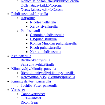
Konica Minoltan latausyksikkö/Corona
OCE-latausyksikkö/Corona
Xerox-latausyksikkö/Corona
Puhdistusrulla/Harjarulla
Harjarulla
Ricoh-sivellintela
Xerox-sivellinrulla
Puhdistusrulla
Canonin puhdistusrulla
HP-puhdistusrulla
Konica Minoltan puhdistusrulla
Ricoh-puhdistusrulla
Xerox-puhdistusrulla
Kehittäjärulla
Brother-kehitysrulla
Samsung-kehittäjärulla
Kiinnitysöljy/kiinnityspuuvilla
Ricoh-kiinnitysöljy/kiinnityspuuvilla
Xerox-kiinnitysöljy/kiinnityspuuvilla
Kiinnityslaitteen painerulla
Toshiba-Fuser-painerulla
Varusteet
Canon-varusteet
OCE-vaihteet
Ricoh-Gear