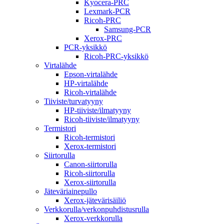
Kyocera-PRC
Lexmark-PCR
Ricoh-PRC
Samsung-PCR
Xerox-PRC
PCR-yksikkö
Ricoh-PRC-yksikkö
Virtalähde
Epson-virtalähde
HP-virtalähde
Ricoh-virtalähde
Tiiviste/turvatyyny
HP-tiiviste/ilmatyyny
Ricoh-tiiviste/ilmatyyny
Termistori
Ricoh-termistori
Xerox-termistori
Siirtorulla
Canon-siirtorulla
Ricoh-siirtorulla
Xerox-siirtorulla
Jäteväriainepullo
Xerox-jätevärisäiliö
Verkkorulla/verkonpuhdistusrulla
Xerox-verkkorulla