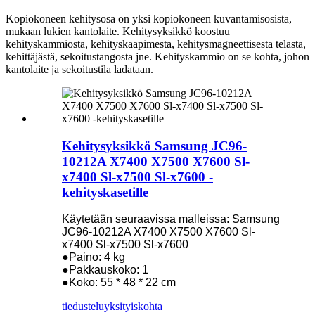
Kopiokoneen kehitysosa on yksi kopiokoneen kuvantamisosista,
mukaan lukien kantolaite. Kehitysyksikkö koostuu
kehityskammiosta, kehityskaapimesta, kehitysmagneettisesta telasta,
kehittäjästä, sekoitustangosta jne. Kehityskammio on se kohta, johon
kantolaite ja sekoitustila ladataan.
Kehitysyksikkö Samsung JC96-
10212A X7400 X7500 X7600 Sl-
x7400 Sl-x7500 Sl-x7600 -
kehityskasetille
Käytetään seuraavissa malleissa: Samsung
JC96-10212A X7400 X7500 X7600 Sl-
x7400 Sl-x7500 Sl-x7600
●Paino: 4 kg
●Pakkauskoko: 1
●Koko: 55 * 48 * 22 cm
tiedustelu
yksityiskohta