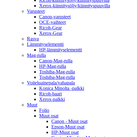
Ricoh-kiinnitysöljy/kiinnityspuuvilla
Xerox-kiinnitysöljy/kiinnityspuuvilla
Varusteet
Canon-varusteet
OCE-vaihteet
Ricoh-Gear
Xerox-Gear
Rasva
Lämmityselementti
HP-lämmityselementti
Mag-rulla
Canon-Mag-rulla
HP-Mag-rulla
Toshiba-Mag-rulla
Toshiba-Mag-rulla
Voiteluainepala/vahapala
Konica Minolta -palkki
Ricoh-baari
Xerox-palkki
Muut
Folio
Muut osat
Canon - Muut osat
Epson-Muut osat
HP-Muut osat