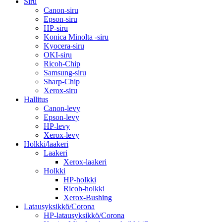
Siru
Canon-siru
Epson-siru
HP-siru
Konica Minolta -siru
Kyocera-siru
OKI-siru
Ricoh-Chip
Samsung-siru
Sharp-Chip
Xerox-siru
Hallitus
Canon-levy
Epson-levy
HP-levy
Xerox-levy
Holkki/laakeri
Laakeri
Xerox-laakeri
Holkki
HP-holkki
Ricoh-holkki
Xerox-Bushing
Latausyksikkö/Corona
HP-latausyksikkö/Corona