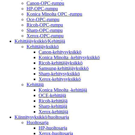
Canon-OPC-rumpu
HP-OPC-rumpu
Konica Minolta OPC -rumpu
Oce-OPC-rumpu
Ricoh-OPC-rumpu
Sharp-OPC-rumpu
Xerox-OPC-rumpu
Kehittäjäyksikkö/Kehittäjä
Kehittäjäyksikkö
Canon-kehitysyksikkö
Konica Minolta -kehitysyksikkö
Ricoh-kehittäjäyksikkö
Samsung-kehittäjäyksikkö
Sharp-kehitysyksikkö
Xerox-kehitysyksikkö
Kehittäjä
Konica Minolta -kehittäjä
OCE-kehittäjä
Ricoh-kehittäjä
Sharp-kehittäjä
Xerox-kehittäjä
Kiinnitysyksikkö/huoltosarja
Huoltosarja
HP-huoltosarja
Xerox-huoltosarja