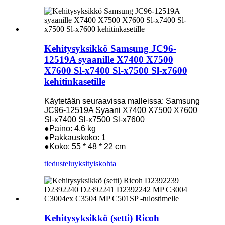
Kehitysyksikkö Samsung JC96-
12519A syaanille X7400 X7500
X7600 Sl-x7400 Sl-x7500 Sl-x7600
kehitinkasetille
Käytetään seuraavissa malleissa: Samsung
JC96-12519A Syaani X7400 X7500 X7600
Sl-x7400 Sl-x7500 Sl-x7600
●Paino: 4,6 kg
●Pakkauskoko: 1
●Koko: 55 * 48 * 22 cm
tiedustelu
yksityiskohta
Kehitysyksikkö (setti) Ricoh