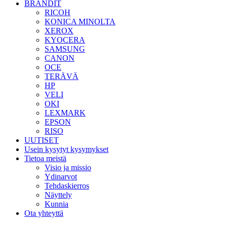
BRÄNDIT
RICOH
KONICA MINOLTA
XEROX
KYOCERA
SAMSUNG
CANON
OCE
TERÄVÄ
HP
VELI
OKI
LEXMARK
EPSON
RISO
UUTISET
Usein kysytyt kysymykset
Tietoa meistä
Visio ja missio
Ydinarvot
Tehdaskierros
Näyttely
Kunnia
Ota yhteyttä