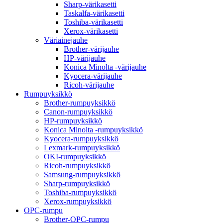
Sharp-värikasetti
Taskalfa-värikasetti
Toshiba-värikasetti
Xerox-värikasetti
Väriainejauhe
Brother-värijauhe
HP-värijauhe
Konica Minolta -värijauhe
Kyocera-värijauhe
Ricoh-värijauhe
Rumpuyksikkö
Brother-rumpuyksikkö
Canon-rumpuyksikkö
HP-rumpuyksikkö
Konica Minolta -rumpuyksikkö
Kyocera-rumpuyksikkö
Lexmark-rumpuyksikkö
OKI-rumpuyksikkö
Ricoh-rumpuyksikkö
Samsung-rumpuyksikkö
Sharp-rumpuyksikkö
Toshiba-rumpuyksikkö
Xerox-rumpuyksikkö
OPC-rumpu
Brother-OPC-rumpu