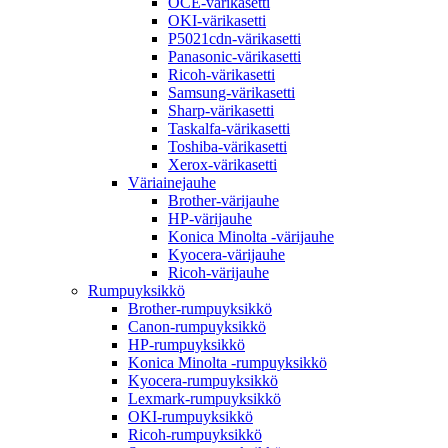
OCE-värikasetti
OKI-värikasetti
P5021cdn-värikasetti
Panasonic-värikasetti
Ricoh-värikasetti
Samsung-värikasetti
Sharp-värikasetti
Taskalfa-värikasetti
Toshiba-värikasetti
Xerox-värikasetti
Väriainejauhe
Brother-värijauhe
HP-värijauhe
Konica Minolta -värijauhe
Kyocera-värijauhe
Ricoh-värijauhe
Rumpuyksikkö
Brother-rumpuyksikkö
Canon-rumpuyksikkö
HP-rumpuyksikkö
Konica Minolta -rumpuyksikkö
Kyocera-rumpuyksikkö
Lexmark-rumpuyksikkö
OKI-rumpuyksikkö
Ricoh-rumpuyksikkö