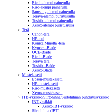
Ricoh-alempi painerulla
Riso-alempi painerulla
Samsung-alempi painerulla
Terävä-alempi puristusrulla
Toshiba-alempi painerulla
Xerox-alempi puristusrulla
Terä
Canon-terä
HP-terä
Konica Minolta -terä
Kyocera-Blade
OCE-Blade
Ricoh-Blade
Terävä terä
Toshiba-Balde
Xerox-Blade
Mustekasetti
Epson-mustekasetti
HP-mustekasetti
Riso-mustekasetti
Xerox-mustekasetti
ITB-yksikkö/Siirtohihna/Siirtohihnan puhdistusyksikkö
IBT-yksikkö
Xerox-IBT-yksikkö
Siirtohihna (IBT)