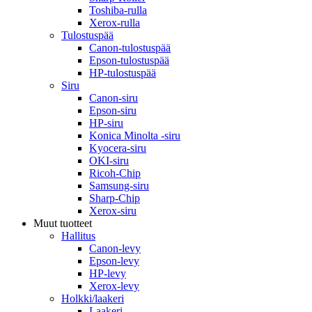
Toshiba-rulla
Xerox-rulla
Tulostuspää
Canon-tulostuspää
Epson-tulostuspää
HP-tulostuspää
Siru
Canon-siru
Epson-siru
HP-siru
Konica Minolta -siru
Kyocera-siru
OKI-siru
Ricoh-Chip
Samsung-siru
Sharp-Chip
Xerox-siru
Muut tuotteet
Hallitus
Canon-levy
Epson-levy
HP-levy
Xerox-levy
Holkki/laakeri
Laakeri