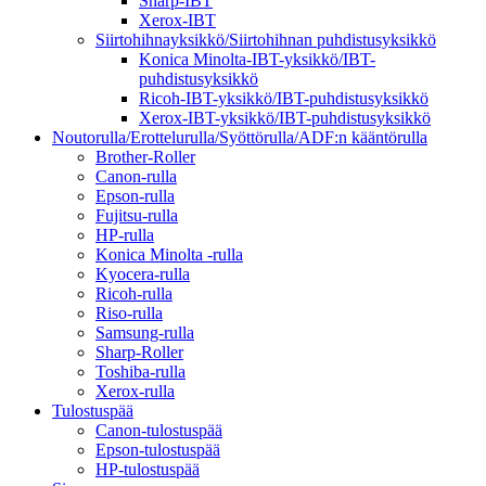
Sharp-IBT
Xerox-IBT
Siirtohihnayksikkö/Siirtohihnan puhdistusyksikkö
Konica Minolta-IBT-yksikkö/IBT-
puhdistusyksikkö
Ricoh-IBT-yksikkö/IBT-puhdistusyksikkö
Xerox-IBT-yksikkö/IBT-puhdistusyksikkö
Noutorulla/Erottelurulla/Syöttörulla/ADF:n kääntörulla
Brother-Roller
Canon-rulla
Epson-rulla
Fujitsu-rulla
HP-rulla
Konica Minolta -rulla
Kyocera-rulla
Ricoh-rulla
Riso-rulla
Samsung-rulla
Sharp-Roller
Toshiba-rulla
Xerox-rulla
Tulostuspää
Canon-tulostuspää
Epson-tulostuspää
HP-tulostuspää