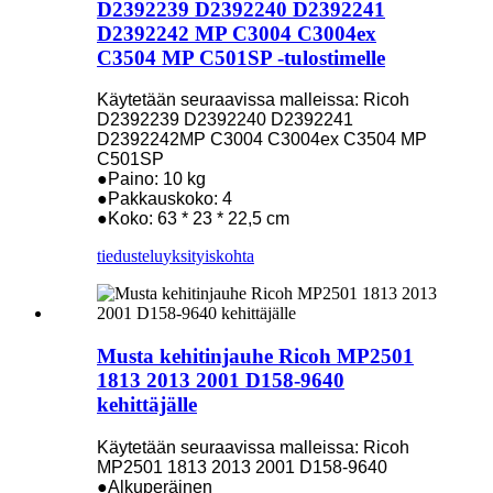
D2392239 D2392240 D2392241
D2392242 MP C3004 C3004ex
C3504 MP C501SP -tulostimelle
Käytetään seuraavissa malleissa: Ricoh
D2392239 D2392240 D2392241
D2392242MP C3004 C3004ex C3504 MP
C501SP
●Paino: 10 kg
●Pakkauskoko: 4
●Koko: 63 * 23 * 22,5 cm
tiedustelu
yksityiskohta
Musta kehitinjauhe Ricoh MP2501
1813 2013 2001 D158-9640
kehittäjälle
Käytetään seuraavissa malleissa: Ricoh
MP2501 1813 2013 2001 D158-9640
●Alkuperäinen