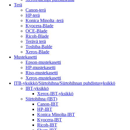
Terä
Canon-terä
HP-terä
Konica Minolta -terä
Kyocera-Blade
OCE-Blade
Ricoh-Blade
Terävä terä
Toshiba-Balde
Xerox-Blade
Mustekasetti
Epson-mustekasetti
HP-mustekasetti
Riso-mustekasetti
Xerox-mustekasetti
ITB-yksikkö/Siirtohihna/Siirtohihnan puhdistusyksikkö
IBT-yksikkö
Xerox-IBT-yksikkö
Siirtohihna (IBT)
Canon-IBT
HP-IBT
Konica Minolta-IBT
Kyocera-IBT
Ricoh-IBT