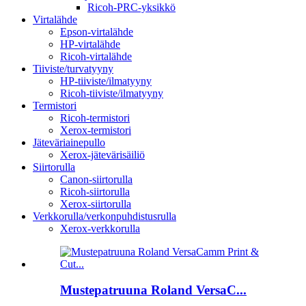
Ricoh-PRC-yksikkö
Virtalähde
Epson-virtalähde
HP-virtalähde
Ricoh-virtalähde
Tiiviste/turvatyyny
HP-tiiviste/ilmatyyny
Ricoh-tiiviste/ilmatyyny
Termistori
Ricoh-termistori
Xerox-termistori
Jäteväriainepullo
Xerox-jätevärisäiliö
Siirtorulla
Canon-siirtorulla
Ricoh-siirtorulla
Xerox-siirtorulla
Verkkorulla/verkonpuhdistusrulla
Xerox-verkkorulla
Mustepatruuna Roland VersaC...