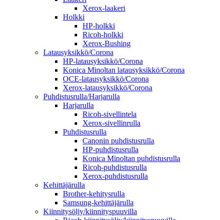
Xerox-laakeri
Holkki
HP-holkki
Ricoh-holkki
Xerox-Bushing
Latausyksikkö/Corona
HP-latausyksikkö/Corona
Konica Minoltan latausyksikkö/Corona
OCE-latausyksikkö/Corona
Xerox-latausyksikkö/Corona
Puhdistusrulla/Harjarulla
Harjarulla
Ricoh-sivellintela
Xerox-sivellinrulla
Puhdistusrulla
Canonin puhdistusrulla
HP-puhdistusrulla
Konica Minoltan puhdistusrulla
Ricoh-puhdistusrulla
Xerox-puhdistusrulla
Kehittäjärulla
Brother-kehitysrulla
Samsung-kehittäjärulla
Kiinnitysöljy/kiinnityspuuvilla