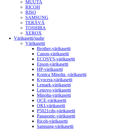
MUUTA
RICOH
RISO
SAMSUNG
TERÄVÄ
TOSHIBA
XEROX
Värikasetti/jauhe
Värikasetti
Brother-värikasetti
Canon-värikasetti
ECOSYS-värikasetti
Epson-värikasetti
HP-värikasetti
Konica Minolta -värikasetti
Kyocera-värikasetti
Lemark-värikasetti
Lenovo-värikasetti
Minolta-värikasetti
OCE-värikasetti
OKI-värikasetti
P5021cdn-värikasetti
Panasonic-värikasetti
Ricoh-värikasetti
Samsung-värikasetti