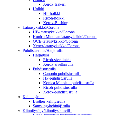
Xerox-laakeri
Holkki
HP-holkki
Ricoh-holkki
Xerox-Bushing
Latausyksikkö/Corona
HP-latausyksikkö/Corona
Konica Minoltan latausyksikkö/Corona
OCE-latausyksikkö/Corona
Xerox-latausyksikkö/Corona
Puhdistusrulla/Harjarulla
Harjarulla
Ricoh-sivellintela
Xerox-sivellinrulla
Puhdistusrulla
Canonin puhdistusrulla
HP-puhdistusrulla
Konica Minoltan puhdistusrulla
Ricoh-puhdistusrulla
Xerox-puhdistusrulla
Kehittäjärulla
Brother-kehitysrulla
Samsung-kehittäjärulla
Kiinnitysöljy/kiinnityspuuvilla