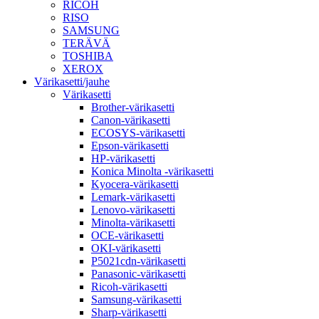
RICOH
RISO
SAMSUNG
TERÄVÄ
TOSHIBA
XEROX
Värikasetti/jauhe
Värikasetti
Brother-värikasetti
Canon-värikasetti
ECOSYS-värikasetti
Epson-värikasetti
HP-värikasetti
Konica Minolta -värikasetti
Kyocera-värikasetti
Lemark-värikasetti
Lenovo-värikasetti
Minolta-värikasetti
OCE-värikasetti
OKI-värikasetti
P5021cdn-värikasetti
Panasonic-värikasetti
Ricoh-värikasetti
Samsung-värikasetti
Sharp-värikasetti