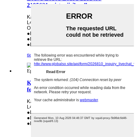
2195621 -virtapiirilevylle
Käytetään seuraavissa malleissa: Epson
L4150 L4160 L6171 L6161 L6191
OEM-numero: 2181499 2195621
●Paino: 0,6
●Pakkauskoko: 1
●Koko: 13 * 5 * 5 cm
tiedustelu
yksityiskohta
Kit Limpeza ja CapTador Tinta Impr
for Epson L4150 L4160 1735794
Käytetään seuraavissa malleissa: Epson
L4150 L4160 1735794
●Paino: 0,25 kg
●Pakkauskoko: 1
●Koko: 14 * 10 * 9 cm