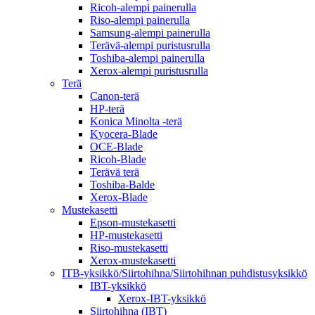
Ricoh-alempi painerulla
Riso-alempi painerulla
Samsung-alempi painerulla
Terävä-alempi puristusrulla
Toshiba-alempi painerulla
Xerox-alempi puristusrulla
Terä
Canon-terä
HP-terä
Konica Minolta -terä
Kyocera-Blade
OCE-Blade
Ricoh-Blade
Terävä terä
Toshiba-Balde
Xerox-Blade
Mustekasetti
Epson-mustekasetti
HP-mustekasetti
Riso-mustekasetti
Xerox-mustekasetti
ITB-yksikkö/Siirtohihna/Siirtohihnan puhdistusyksikkö
IBT-yksikkö
Xerox-IBT-yksikkö
Siirtohihna (IBT)