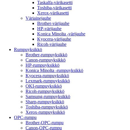
Taskalfa-värikasetti
Toshiba-värikasetti
Xerox-värikasetti
Väriainejauhe
Brother-värijauhe
HP-värijauhe
Konica Minolta -värijauhe
Kyocera-värijauhe
Ricoh-värijauhe
Rumpuyksikkö
Brother-rumpuyksikkö
Canon-rumpuyksikkö
HP-rumpuyksikkö
Konica Minolta -rumpuyksikkö
Kyocera-rumpuyksikkö
Lexmark-rumpuyksikkö
OKI-rumpuyksikkö
Ricoh-rumpuyksikkö
Samsung-rumpuyksikkö
Sharp-rumpuyksikkö
Toshiba-rumpuyksikkö
Xerox-rumpuyksikkö
OPC-rumpu
Brother-OPC-rumpu
Canon-OPC-rumpu