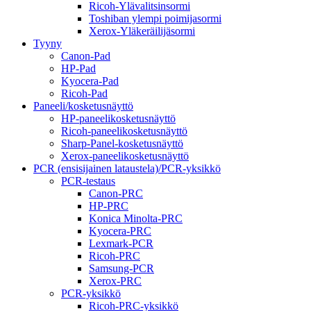
Ricoh-Ylävalitsinsormi
Toshiban ylempi poimijasormi
Xerox-Yläkeräilijäsormi
Tyyny
Canon-Pad
HP-Pad
Kyocera-Pad
Ricoh-Pad
Paneeli/kosketusnäyttö
HP-paneelikosketusnäyttö
Ricoh-paneelikosketusnäyttö
Sharp-Panel-kosketusnäyttö
Xerox-paneelikosketusnäyttö
PCR (ensisijainen lataustela)/PCR-yksikkö
PCR-testaus
Canon-PRC
HP-PRC
Konica Minolta-PRC
Kyocera-PRC
Lexmark-PCR
Ricoh-PRC
Samsung-PCR
Xerox-PRC
PCR-yksikkö
Ricoh-PRC-yksikkö