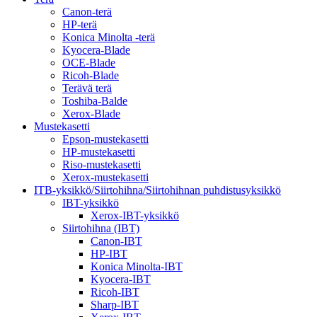
Canon-terä
HP-terä
Konica Minolta -terä
Kyocera-Blade
OCE-Blade
Ricoh-Blade
Terävä terä
Toshiba-Balde
Xerox-Blade
Mustekasetti
Epson-mustekasetti
HP-mustekasetti
Riso-mustekasetti
Xerox-mustekasetti
ITB-yksikkö/Siirtohihna/Siirtohihnan puhdistusyksikkö
IBT-yksikkö
Xerox-IBT-yksikkö
Siirtohihna (IBT)
Canon-IBT
HP-IBT
Konica Minolta-IBT
Kyocera-IBT
Ricoh-IBT
Sharp-IBT