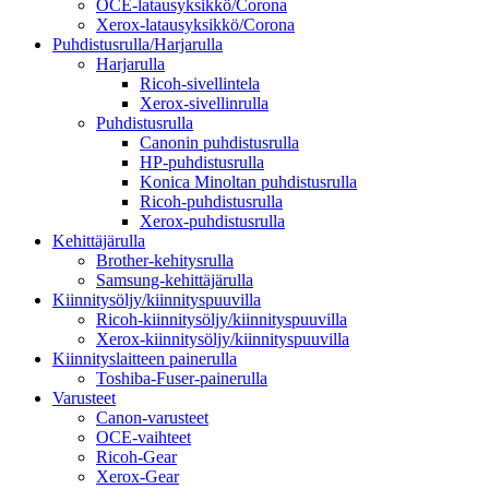
OCE-latausyksikkö/Corona
Xerox-latausyksikkö/Corona
Puhdistusrulla/Harjarulla
Harjarulla
Ricoh-sivellintela
Xerox-sivellinrulla
Puhdistusrulla
Canonin puhdistusrulla
HP-puhdistusrulla
Konica Minoltan puhdistusrulla
Ricoh-puhdistusrulla
Xerox-puhdistusrulla
Kehittäjärulla
Brother-kehitysrulla
Samsung-kehittäjärulla
Kiinnitysöljy/kiinnityspuuvilla
Ricoh-kiinnitysöljy/kiinnityspuuvilla
Xerox-kiinnitysöljy/kiinnityspuuvilla
Kiinnityslaitteen painerulla
Toshiba-Fuser-painerulla
Varusteet
Canon-varusteet
OCE-vaihteet
Ricoh-Gear
Xerox-Gear