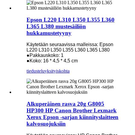
Epson L220 L310 L350 L355 L360
L365 L380 mustesäiliön
hukkamustetyyny
Käytetään seuraavissa malleissa: Epson
L220 L310 L350 L355 L360 L365 L380
●Pakkauskoko: 1
●Koko: 16 * 4,5 * 4,5 cm
tiedustelu
yksityiskohta
Alkuperäinen rasva 20g G8005
HP300 HP Canon Brother Lexmark
Xerox Epson -sarjan kiinnityslaitteen
kalvosuojuksiin