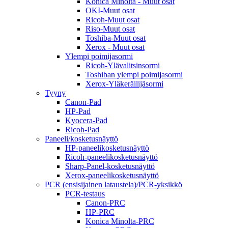
Konica Minolta - Muut osat
OKI-Muut osat
Ricoh-Muut osat
Riso-Muut osat
Toshiba-Muut osat
Xerox - Muut osat
Ylempi poimijasormi
Ricoh-Ylävalitsinsormi
Toshiban ylempi poimijasormi
Xerox-Yläkeräilijäsormi
Tyyny
Canon-Pad
HP-Pad
Kyocera-Pad
Ricoh-Pad
Paneeli/kosketusnäyttö
HP-paneelikosketusnäyttö
Ricoh-paneelikosketusnäyttö
Sharp-Panel-kosketusnäyttö
Xerox-paneelikosketusnäyttö
PCR (ensisijainen lataustela)/PCR-yksikkö
PCR-testaus
Canon-PRC
HP-PRC
Konica Minolta-PRC