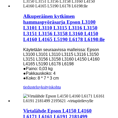
Alkuperäinen kytkimen
hammaspyöräsarja Epson L3100
L3101 L3110 L3115 L3116 L3150
L3151 L3156 L3158 L3160 L4150
L4160 L4165 L5190 L6178 L6198:lle
Käytetään seuraavissa malleissa: Epson
L3100 L3101 L3110 L3115 L3116 L3150
L3151 L3156 L3158 L3160 L4150 L4160
L4165 L5190 L6178 L6198
●Paino: 0,03 kg
●Pakkauskoko: 4
●Koko: 8 * 7 * 3 cm
tiedustelu
yksityiskohta
Virtalähde Epson L4150 L4160
L6171 L6161 L6191 2181499