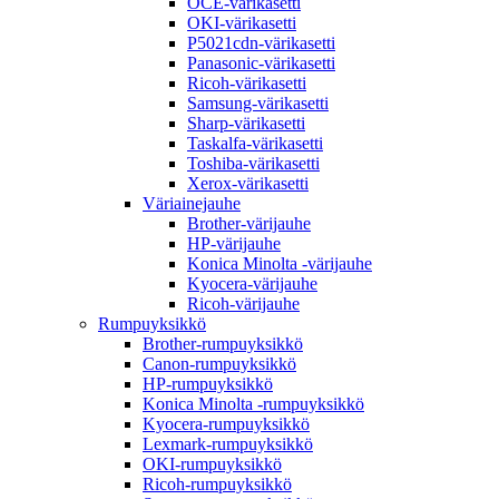
OCE-värikasetti
OKI-värikasetti
P5021cdn-värikasetti
Panasonic-värikasetti
Ricoh-värikasetti
Samsung-värikasetti
Sharp-värikasetti
Taskalfa-värikasetti
Toshiba-värikasetti
Xerox-värikasetti
Väriainejauhe
Brother-värijauhe
HP-värijauhe
Konica Minolta -värijauhe
Kyocera-värijauhe
Ricoh-värijauhe
Rumpuyksikkö
Brother-rumpuyksikkö
Canon-rumpuyksikkö
HP-rumpuyksikkö
Konica Minolta -rumpuyksikkö
Kyocera-rumpuyksikkö
Lexmark-rumpuyksikkö
OKI-rumpuyksikkö
Ricoh-rumpuyksikkö