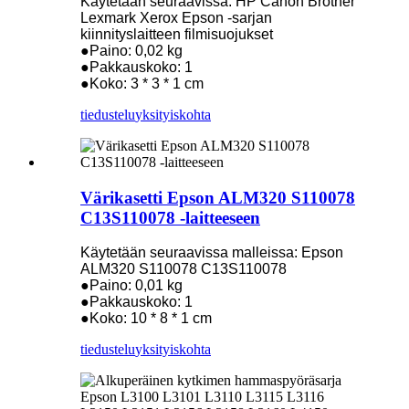
Käytetään seuraavissa: HP Canon Brother
Lexmark Xerox Epson -sarjan
kiinnityslaitteen filmisuojukset
●Paino: 0,02 kg
●Pakkauskoko: 1
●Koko: 3 * 3 * 1 cm
tiedustelu
yksityiskohta
Värikasetti Epson ALM320 S110078
C13S110078 -laitteeseen
Käytetään seuraavissa malleissa: Epson
ALM320 S110078 C13S110078
●Paino: 0,01 kg
●Pakkauskoko: 1
●Koko: 10 * 8 * 1 cm
tiedustelu
yksityiskohta