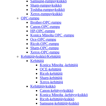
Samsung-rumpuyksikkö
Sharp-rumpuyksikkö
Toshiba-rumpuyksikkö
Xerox-rumpuyksikkö
OPC-rumpu
Brother-OPC-rumpu
Canon-OPC-rumpu
HP-OPC-rumpu
Konica Minolta OPC -rumpu
Oce-OPC-rumpu
Ricoh-OPC-rumpu
Sharp-OPC-rumpu
Xerox-OPC-rumpu
Kehittäjäyksikkö/Kehittäjä
Kehittäjä
Konica Minolta -kehittäjä
OCE-kehittäjä
Ricoh-kehittäjä
Sharp-kehittäjä
Xerox-kehittäjä
Kehittäjäyksikkö
Canon-kehitysyksikkö
Konica Minolta -kehitysyksikkö
Ricoh-kehittäjäyksikkö
Samsung-kehittäjäyksikkö