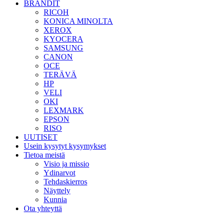
BRÄNDIT
RICOH
KONICA MINOLTA
XEROX
KYOCERA
SAMSUNG
CANON
OCE
TERÄVÄ
HP
VELI
OKI
LEXMARK
EPSON
RISO
UUTISET
Usein kysytyt kysymykset
Tietoa meistä
Visio ja missio
Ydinarvot
Tehdaskierros
Näyttely
Kunnia
Ota yhteyttä