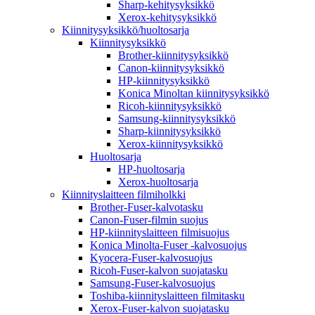
Sharp-kehitysyksikkö
Xerox-kehitysyksikkö
Kiinnitysyksikkö/huoltosarja
Kiinnitysyksikkö
Brother-kiinnitysyksikkö
Canon-kiinnitysyksikkö
HP-kiinnitysyksikkö
Konica Minoltan kiinnitysyksikkö
Ricoh-kiinnitysyksikkö
Samsung-kiinnitysyksikkö
Sharp-kiinnitysyksikkö
Xerox-kiinnitysyksikkö
Huoltosarja
HP-huoltosarja
Xerox-huoltosarja
Kiinnityslaitteen filmiholkki
Brother-Fuser-kalvotasku
Canon-Fuser-filmin suojus
HP-kiinnityslaitteen filmisuojus
Konica Minolta-Fuser -kalvosuojus
Kyocera-Fuser-kalvosuojus
Ricoh-Fuser-kalvon suojatasku
Samsung-Fuser-kalvosuojus
Toshiba-kiinnityslaitteen filmitasku
Xerox-Fuser-kalvon suojatasku