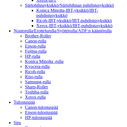
Xerox-IBT
Siirtohihnayksikkö/Siirtohihnan puhdistusyksikkö
Konica Minolta-IBT-yksikkö/IBT-
puhdistusyksikkö
Ricoh-IBT-yksikkö/IBT-puhdistusyksikkö
Xerox-IBT-yksikkö/IBT-puhdistusyksikkö
Noutorulla/Erottelurulla/Syöttörulla/ADF:n kääntörulla
Brother-Roller
Canon-rulla
Epson-rulla
Fujitsu-rulla
HP-rulla
Konica Minolta -rulla
Kyocera-rulla
Ricoh-rulla
Riso-rulla
Samsung-rulla
Sharp-Roller
Toshiba-rulla
Xerox-rulla
Tulostuspää
Canon-tulostuspää
Epson-tulostuspää
HP-tulostuspää
Siru