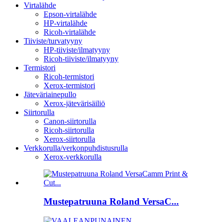
Virtalähde
Epson-virtalähde
HP-virtalähde
Ricoh-virtalähde
Tiiviste/turvatyyny
HP-tiiviste/ilmatyyny
Ricoh-tiiviste/ilmatyyny
Termistori
Ricoh-termistori
Xerox-termistori
Jäteväriainepullo
Xerox-jätevärisäiliö
Siirtorulla
Canon-siirtorulla
Ricoh-siirtorulla
Xerox-siirtorulla
Verkkorulla/verkonpuhdistusrulla
Xerox-verkkorulla
Mustepatruuna Roland VersaC...