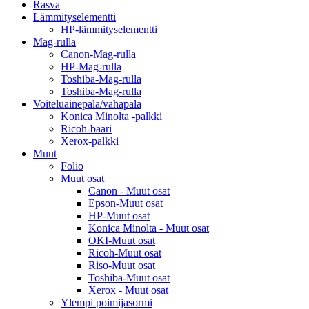
Rasva
Lämmityselementti
HP-lämmityselementti
Mag-rulla
Canon-Mag-rulla
HP-Mag-rulla
Toshiba-Mag-rulla
Toshiba-Mag-rulla
Voiteluainepala/vahapala
Konica Minolta -palkki
Ricoh-baari
Xerox-palkki
Muut
Folio
Muut osat
Canon - Muut osat
Epson-Muut osat
HP-Muut osat
Konica Minolta - Muut osat
OKI-Muut osat
Ricoh-Muut osat
Riso-Muut osat
Toshiba-Muut osat
Xerox - Muut osat
Ylempi poimijasormi