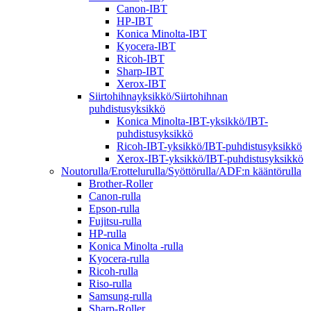
Canon-IBT
HP-IBT
Konica Minolta-IBT
Kyocera-IBT
Ricoh-IBT
Sharp-IBT
Xerox-IBT
Siirtohihnayksikkö/Siirtohihnan
puhdistusyksikkö
Konica Minolta-IBT-yksikkö/IBT-
puhdistusyksikkö
Ricoh-IBT-yksikkö/IBT-puhdistusyksikkö
Xerox-IBT-yksikkö/IBT-puhdistusyksikkö
Noutorulla/Erottelurulla/Syöttörulla/ADF:n kääntörulla
Brother-Roller
Canon-rulla
Epson-rulla
Fujitsu-rulla
HP-rulla
Konica Minolta -rulla
Kyocera-rulla
Ricoh-rulla
Riso-rulla
Samsung-rulla
Sharp-Roller