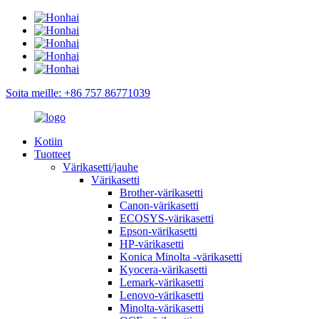
Soita meille: +86 757 86771039
Kotiin
Tuotteet
Värikasetti/jauhe
Värikasetti
Brother-värikasetti
Canon-värikasetti
ECOSYS-värikasetti
Epson-värikasetti
HP-värikasetti
Konica Minolta -värikasetti
Kyocera-värikasetti
Lemark-värikasetti
Lenovo-värikasetti
Minolta-värikasetti