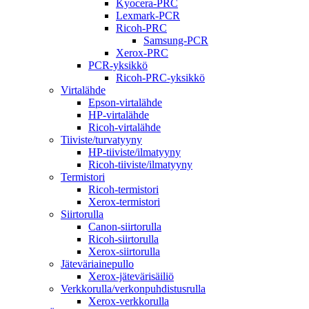
Kyocera-PRC
Lexmark-PCR
Ricoh-PRC
Samsung-PCR
Xerox-PRC
PCR-yksikkö
Ricoh-PRC-yksikkö
Virtalähde
Epson-virtalähde
HP-virtalähde
Ricoh-virtalähde
Tiiviste/turvatyyny
HP-tiiviste/ilmatyyny
Ricoh-tiiviste/ilmatyyny
Termistori
Ricoh-termistori
Xerox-termistori
Siirtorulla
Canon-siirtorulla
Ricoh-siirtorulla
Xerox-siirtorulla
Jäteväriainepullo
Xerox-jätevärisäiliö
Verkkorulla/verkonpuhdistusrulla
Xerox-verkkorulla