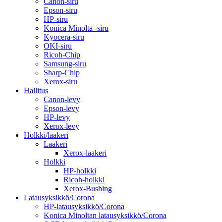
Canon-siru
Epson-siru
HP-siru
Konica Minolta -siru
Kyocera-siru
OKI-siru
Ricoh-Chip
Samsung-siru
Sharp-Chip
Xerox-siru
Hallitus
Canon-levy
Epson-levy
HP-levy
Xerox-levy
Holkki/laakeri
Laakeri
Xerox-laakeri
Holkki
HP-holkki
Ricoh-holkki
Xerox-Bushing
Latausyksikkö/Corona
HP-latausyksikkö/Corona
Konica Minoltan latausyksikkö/Corona