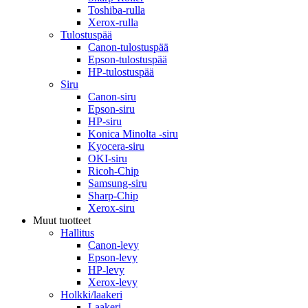
Toshiba-rulla
Xerox-rulla
Tulostuspää
Canon-tulostuspää
Epson-tulostuspää
HP-tulostuspää
Siru
Canon-siru
Epson-siru
HP-siru
Konica Minolta -siru
Kyocera-siru
OKI-siru
Ricoh-Chip
Samsung-siru
Sharp-Chip
Xerox-siru
Muut tuotteet
Hallitus
Canon-levy
Epson-levy
HP-levy
Xerox-levy
Holkki/laakeri
Laakeri