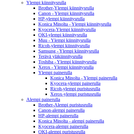
Ylempi kiinnitysrulla
Brother-Ylempi kiinnitysrulla
Canon - Ylempi kiinnitysrulla
HP-ylempi kiinnitysrulla
Konica Minolta - Ylempi kiinnitysrulla
Kyocera-Ylempi kiinnitysrulla
OKI-ylempi kiinnitysrulla
Muu - Ylempi kiinnitysrulla
Ricoh-ylempi kiinnitysrulla
Samsung - Ylempi kiinnitysrulla
Terävä yläkiinnitysrulla
Toshiba - Ylempi kiinnitysrulla
Xerox - Ylempi kiinnitysrulla
Ylempi painerulla
Konica Minolta - Ylempi painerulla
Kyocera-ylempi painerulla
Ricoh-ylempi puristusrulla
Xerox-ylempi puristusrulla
Alempi painerulla
Brother-Alempi puristusrulla
Canon-alempi painerulla
HP-alempi painerulla
Konica Minolta - alempi painerulla
Kyocera-alempi painerulla
OKI-alempi puristusrulla