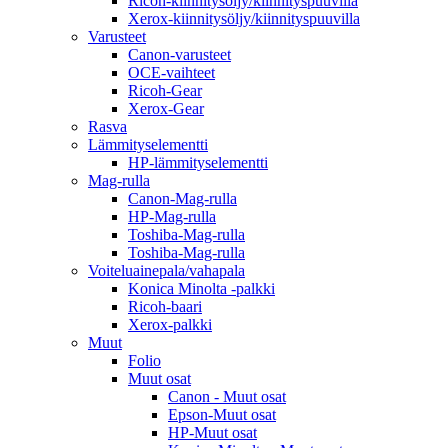
Ricoh-kiinnitysöljy/kiinnityspuuvilla
Xerox-kiinnitysöljy/kiinnityspuuvilla
Varusteet
Canon-varusteet
OCE-vaihteet
Ricoh-Gear
Xerox-Gear
Rasva
Lämmityselementti
HP-lämmityselementti
Mag-rulla
Canon-Mag-rulla
HP-Mag-rulla
Toshiba-Mag-rulla
Toshiba-Mag-rulla
Voiteluainepala/vahapala
Konica Minolta -palkki
Ricoh-baari
Xerox-palkki
Muut
Folio
Muut osat
Canon - Muut osat
Epson-Muut osat
HP-Muut osat