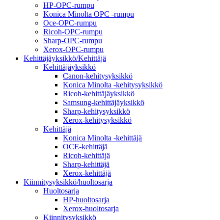
HP-OPC-rumpu
Konica Minolta OPC -rumpu
Oce-OPC-rumpu
Ricoh-OPC-rumpu
Sharp-OPC-rumpu
Xerox-OPC-rumpu
Kehittäjäyksikkö/Kehittäjä
Kehittäjäyksikkö
Canon-kehitysyksikkö
Konica Minolta -kehitysyksikkö
Ricoh-kehittäjäyksikkö
Samsung-kehittäjäyksikkö
Sharp-kehitysyksikkö
Xerox-kehitysyksikkö
Kehittäjä
Konica Minolta -kehittäjä
OCE-kehittäjä
Ricoh-kehittäjä
Sharp-kehittäjä
Xerox-kehittäjä
Kiinnitysyksikkö/huoltosarja
Huoltosarja
HP-huoltosarja
Xerox-huoltosarja
Kiinnitysyksikkö