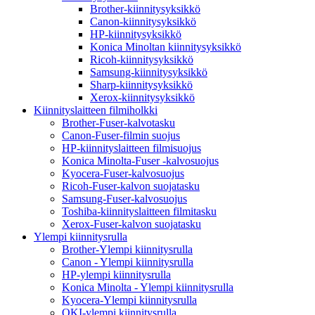
Brother-kiinnitysyksikkö
Canon-kiinnitysyksikkö
HP-kiinnitysyksikkö
Konica Minoltan kiinnitysyksikkö
Ricoh-kiinnitysyksikkö
Samsung-kiinnitysyksikkö
Sharp-kiinnitysyksikkö
Xerox-kiinnitysyksikkö
Kiinnityslaitteen filmiholkki
Brother-Fuser-kalvotasku
Canon-Fuser-filmin suojus
HP-kiinnityslaitteen filmisuojus
Konica Minolta-Fuser -kalvosuojus
Kyocera-Fuser-kalvosuojus
Ricoh-Fuser-kalvon suojatasku
Samsung-Fuser-kalvosuojus
Toshiba-kiinnityslaitteen filmitasku
Xerox-Fuser-kalvon suojatasku
Ylempi kiinnitysrulla
Brother-Ylempi kiinnitysrulla
Canon - Ylempi kiinnitysrulla
HP-ylempi kiinnitysrulla
Konica Minolta - Ylempi kiinnitysrulla
Kyocera-Ylempi kiinnitysrulla
OKI-ylempi kiinnitysrulla