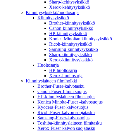
Sharp-kehitysyksikkö
Xerox-kehitysyksikkö
Kiinnitysyksikkö/huoltosarja
Kiinnitysyksikkö
Brother-kiinnitysyksikkö
Canon-kiinnitysyksikkö
HP-kiinnitysyksikkö
Konica Minoltan kiinnitysyksikkö
Ricoh-kiinnitysyksikkö
Samsung-kiinnitysyksikkö
Sharp-kiinnitysyksikkö
Xerox-kiinnitysyksikkö
Huoltosarja
HP-huoltosarja
Xerox-huoltosarja
Kiinnityslaitteen filmiholkki
Brother-Fuser-kalvotasku
Canon-Fuser-filmin suojus
HP-kiinnityslaitteen filmisuojus
Konica Minolta-Fuser -kalvosuojus
Kyocera-Fuser-kalvosuojus
Ricoh-Fuser-kalvon suojatasku
Samsung-Fuser-kalvosuojus
Toshiba-kiinnityslaitteen filmitasku
Xerox-Fuser-kalvon suojatasku