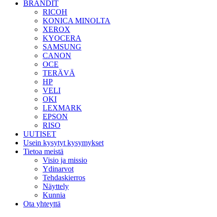
BRÄNDIT
RICOH
KONICA MINOLTA
XEROX
KYOCERA
SAMSUNG
CANON
OCE
TERÄVÄ
HP
VELI
OKI
LEXMARK
EPSON
RISO
UUTISET
Usein kysytyt kysymykset
Tietoa meistä
Visio ja missio
Ydinarvot
Tehdaskierros
Näyttely
Kunnia
Ota yhteyttä