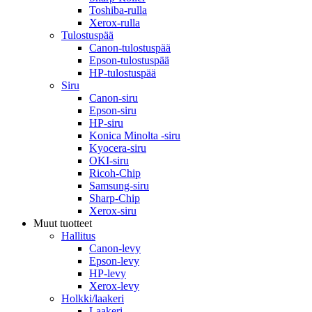
Toshiba-rulla
Xerox-rulla
Tulostuspää
Canon-tulostuspää
Epson-tulostuspää
HP-tulostuspää
Siru
Canon-siru
Epson-siru
HP-siru
Konica Minolta -siru
Kyocera-siru
OKI-siru
Ricoh-Chip
Samsung-siru
Sharp-Chip
Xerox-siru
Muut tuotteet
Hallitus
Canon-levy
Epson-levy
HP-levy
Xerox-levy
Holkki/laakeri
Laakeri