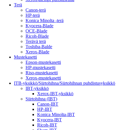
Terä
Canon-terä
HP-terä
Konica Minolta -terä
Kyocera-Blade
OCE-Blade
Ricoh-Blade
Terävä terä
Toshiba-Balde
Xerox-Blade
Mustekasetti
Epson-mustekasetti
HP-mustekasetti
Riso-mustekasetti
Xerox-mustekasetti
ITB-yksikkö/Siirtohihna/Siirtohihnan puhdistusyksikkö
IBT-yksikkö
Xerox-IBT-yksikkö
Siirtohihna (IBT)
Canon-IBT
HP-IBT
Konica Minolta-IBT
Kyocera-IBT
Ricoh-IBT