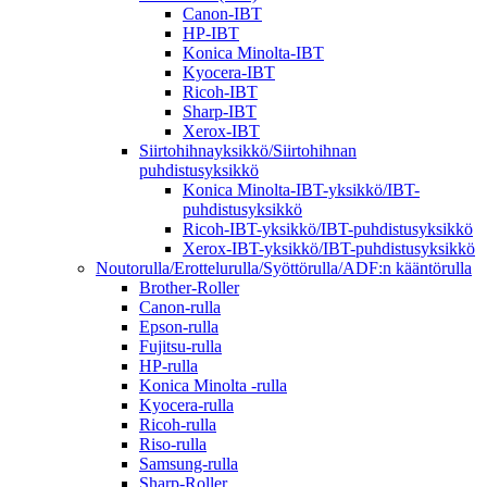
Canon-IBT
HP-IBT
Konica Minolta-IBT
Kyocera-IBT
Ricoh-IBT
Sharp-IBT
Xerox-IBT
Siirtohihnayksikkö/Siirtohihnan
puhdistusyksikkö
Konica Minolta-IBT-yksikkö/IBT-
puhdistusyksikkö
Ricoh-IBT-yksikkö/IBT-puhdistusyksikkö
Xerox-IBT-yksikkö/IBT-puhdistusyksikkö
Noutorulla/Erottelurulla/Syöttörulla/ADF:n kääntörulla
Brother-Roller
Canon-rulla
Epson-rulla
Fujitsu-rulla
HP-rulla
Konica Minolta -rulla
Kyocera-rulla
Ricoh-rulla
Riso-rulla
Samsung-rulla
Sharp-Roller