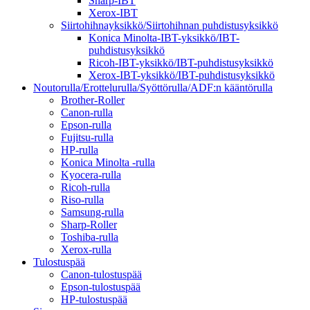
Sharp-IBT
Xerox-IBT
Siirtohihnayksikkö/Siirtohihnan puhdistusyksikkö
Konica Minolta-IBT-yksikkö/IBT-
puhdistusyksikkö
Ricoh-IBT-yksikkö/IBT-puhdistusyksikkö
Xerox-IBT-yksikkö/IBT-puhdistusyksikkö
Noutorulla/Erottelurulla/Syöttörulla/ADF:n kääntörulla
Brother-Roller
Canon-rulla
Epson-rulla
Fujitsu-rulla
HP-rulla
Konica Minolta -rulla
Kyocera-rulla
Ricoh-rulla
Riso-rulla
Samsung-rulla
Sharp-Roller
Toshiba-rulla
Xerox-rulla
Tulostuspää
Canon-tulostuspää
Epson-tulostuspää
HP-tulostuspää