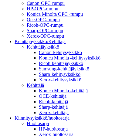
Canon-OPC-rumpu
HP-OPC-rumpu
Konica Minolta OPC -rumpu
Oce-OPC-rumpu
Ricoh-OPC-rumpu
Sharp-OPC-rumpu
Xerox-OPC-rumpu
Kehittäjäyksikkö/Kehittäjä
Kehittäjäyksikkö
Canon-kehitysyksikkö
Konica Minolta -kehitysyksikkö
Ricoh-kehittäjäyksikkö
Samsung-kehittäjäyksikkö
Sharp-kehitysyksikkö
Xerox-kehitysyksikkö
Kehittäjä
Konica Minolta -kehittäjä
OCE-kehittäjä
Ricoh-kehittäjä
Sharp-kehittäjä
Xerox-kehittäjä
Kiinnitysyksikkö/huoltosarja
Huoltosarja
HP-huoltosarja
Xerox-huoltosarja