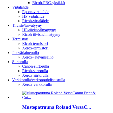
Ricoh-PRC-yksikkö
Virtalähde
Epson-virtalähde
HP-virtalähde
Ricoh-virtalähde
Tiiviste/turvatyyny
HP-tiiviste/ilmatyyny
Ricoh-tiiviste/ilmatyyny
Termistori
Ricoh-termistori
Xerox-termistori
Jäteväriainepullo
Xerox-jätevärisäiliö
Siirtorulla
Canon-siirtorulla
Ricoh-siirtorulla
Xerox-siirtorulla
Verkkorulla/verkonpuhdistusrulla
Xerox-verkkorulla
Mustepatruuna Roland VersaC...