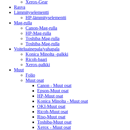
Xerox-Gear
Rasva
Lämmityselementti
HP-lämmityselementti
Mag-rulla
Canon-Mag-rulla
HP-Mag-rulla
Toshiba-Mag-rulla
Toshiba-Mag-rulla
Voiteluainepala/vahapala
Konica Minolta -palkki
Ricoh-baari
Xerox-palkki
Muut
Folio
Muut osat
Canon - Muut osat
Epson-Muut osat
HP-Muut osat
Konica Minolta - Muut osat
OKI-Muut osat
Ricoh-Muut osat
Riso-Muut osat
Toshiba-Muut osat
Xerox - Muut osat