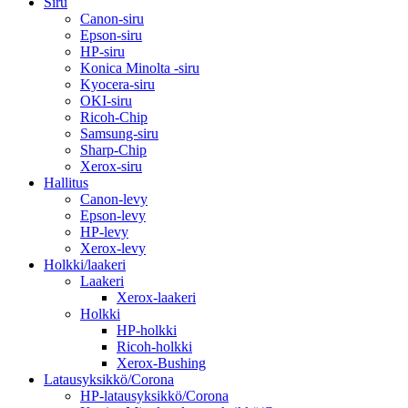
Siru
Canon-siru
Epson-siru
HP-siru
Konica Minolta -siru
Kyocera-siru
OKI-siru
Ricoh-Chip
Samsung-siru
Sharp-Chip
Xerox-siru
Hallitus
Canon-levy
Epson-levy
HP-levy
Xerox-levy
Holkki/laakeri
Laakeri
Xerox-laakeri
Holkki
HP-holkki
Ricoh-holkki
Xerox-Bushing
Latausyksikkö/Corona
HP-latausyksikkö/Corona