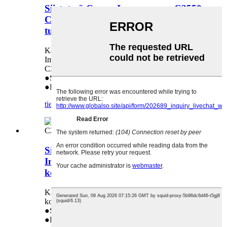
Siirtoterä Canon Imagerunner C2550
C2880 C3080 C3380 C3480 -
tulostimelle (FM2-5523-000)
Käytetään seuraavissa malleissa: Canon
Imagerunner C2550 C2880 C3080 C3380
C3480 (FM2-5523-000)
●Suoramyynti tehtaalta
●Pitkä käyttöikä
tiedustelu
yksityiskohta
Siirtohihnan puhdistusterä Canon
Imagerunner C2880 C3380 -
kopiokoneen osille
Käytetään: Canon Imagerunner C2880 C3380 -
kopiokoneen osissa
●Suoramyynti tehtaalta
●Pitkä käyttöikä