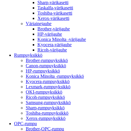
Sharp-värikasetti
Taskalfa-värikasetti
Toshiba-värikasetti
Xerox-värikasetti
Väriainejauhe
Brother-värijauhe
HP-värijauhe
Konica Minolta -värijauhe
Kyocera-värijauhe
Ricoh-värijauhe
Rumpuyksikkö
Brother-rumpuyksikkö
Canon-rumpuyksikkö
HP-rumpuyksikkö
Konica Minolta -rumpuyksikkö
Kyocera-rumpuyksikkö
Lexmark-rumpuyksikkö
OKI-rumpuyksikkö
Ricoh-rumpuyksikkö
Samsung-rumpuyksikkö
Sharp-rumpuyksikkö
Toshiba-rumpuyksikkö
Xerox-rumpuyksikkö
OPC-rumpu
Brother-OPC-rumpu