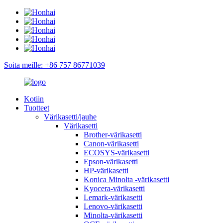
Soita meille: +86 757 86771039
Kotiin
Tuotteet
Värikasetti/jauhe
Värikasetti
Brother-värikasetti
Canon-värikasetti
ECOSYS-värikasetti
Epson-värikasetti
HP-värikasetti
Konica Minolta -värikasetti
Kyocera-värikasetti
Lemark-värikasetti
Lenovo-värikasetti
Minolta-värikasetti