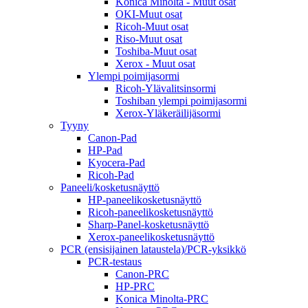
Konica Minolta - Muut osat
OKI-Muut osat
Ricoh-Muut osat
Riso-Muut osat
Toshiba-Muut osat
Xerox - Muut osat
Ylempi poimijasormi
Ricoh-Ylävalitsinsormi
Toshiban ylempi poimijasormi
Xerox-Yläkeräilijäsormi
Tyyny
Canon-Pad
HP-Pad
Kyocera-Pad
Ricoh-Pad
Paneeli/kosketusnäyttö
HP-paneelikosketusnäyttö
Ricoh-paneelikosketusnäyttö
Sharp-Panel-kosketusnäyttö
Xerox-paneelikosketusnäyttö
PCR (ensisijainen lataustela)/PCR-yksikkö
PCR-testaus
Canon-PRC
HP-PRC
Konica Minolta-PRC