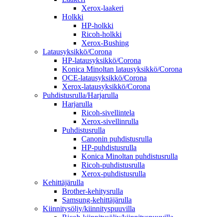
Xerox-laakeri
Holkki
HP-holkki
Ricoh-holkki
Xerox-Bushing
Latausyksikkö/Corona
HP-latausyksikkö/Corona
Konica Minoltan latausyksikkö/Corona
OCE-latausyksikkö/Corona
Xerox-latausyksikkö/Corona
Puhdistusrulla/Harjarulla
Harjarulla
Ricoh-sivellintela
Xerox-sivellinrulla
Puhdistusrulla
Canonin puhdistusrulla
HP-puhdistusrulla
Konica Minoltan puhdistusrulla
Ricoh-puhdistusrulla
Xerox-puhdistusrulla
Kehittäjärulla
Brother-kehitysrulla
Samsung-kehittäjärulla
Kiinnitysöljy/kiinnityspuuvilla