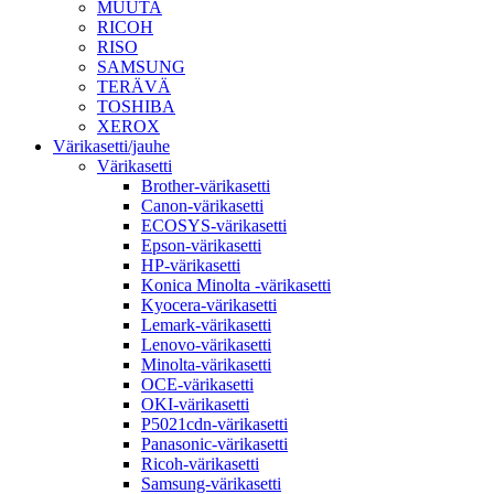
MUUTA
RICOH
RISO
SAMSUNG
TERÄVÄ
TOSHIBA
XEROX
Värikasetti/jauhe
Värikasetti
Brother-värikasetti
Canon-värikasetti
ECOSYS-värikasetti
Epson-värikasetti
HP-värikasetti
Konica Minolta -värikasetti
Kyocera-värikasetti
Lemark-värikasetti
Lenovo-värikasetti
Minolta-värikasetti
OCE-värikasetti
OKI-värikasetti
P5021cdn-värikasetti
Panasonic-värikasetti
Ricoh-värikasetti
Samsung-värikasetti