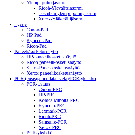
Ylempi poimijasormi
Ricoh-Ylävalitsinsormi
Toshiban ylempi poimijasormi
Xerox-Yläkeräilijäsormi
Tyyny
Canon-Pad
HP-Pad
Kyocera-Pad
Ricoh-Pad
Paneeli/kosketusnäyttö
HP-paneelikosketusnäyttö
Ricoh-paneelikosketusnäyttö
Sharp-Panel-kosketusnäyttö
Xerox-paneelikosketusnäyttö
PCR (ensisijainen lataustela)/PCR-yksikkö
PCR-testaus
Canon-PRC
HP-PRC
Konica Minolta-PRC
Kyocera-PRC
Lexmark-PCR
Ricoh-PRC
Samsung-PCR
Xerox-PRC
PCR-yksikkö