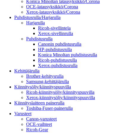
Konica Minoltan latausyksikkö/Corona
OCE-latausyksikkö/Corona
Xerox-latausyksikkö/Corona
Puhdistusrulla/Harjarulla
Harjarulla
Ricoh-sivellintela
Xerox-sivellinrulla
Puhdistusrulla
Canonin puhdistusrulla
HP-puhdistusrulla
Konica Minoltan puhdistusrulla
Ricoh-puhdistusrulla
Xerox-puhdistusrulla
Kehittäjärulla
Brother-kehitysrulla
Samsung-kehittäjärulla
Kiinnitysöljy/kiinnityspuuvilla
Ricoh-kiinnitysöljy/kiinnityspuuvilla
Xerox-kiinnitysöljy/kiinnityspuuvilla
Kiinnityslaitteen painerulla
Toshiba-Fuser-painerulla
Varusteet
Canon-varusteet
OCE-vaihteet
Ricoh-Gear