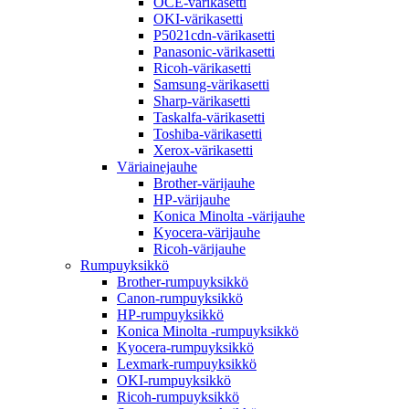
OCE-värikasetti
OKI-värikasetti
P5021cdn-värikasetti
Panasonic-värikasetti
Ricoh-värikasetti
Samsung-värikasetti
Sharp-värikasetti
Taskalfa-värikasetti
Toshiba-värikasetti
Xerox-värikasetti
Väriainejauhe
Brother-värijauhe
HP-värijauhe
Konica Minolta -värijauhe
Kyocera-värijauhe
Ricoh-värijauhe
Rumpuyksikkö
Brother-rumpuyksikkö
Canon-rumpuyksikkö
HP-rumpuyksikkö
Konica Minolta -rumpuyksikkö
Kyocera-rumpuyksikkö
Lexmark-rumpuyksikkö
OKI-rumpuyksikkö
Ricoh-rumpuyksikkö