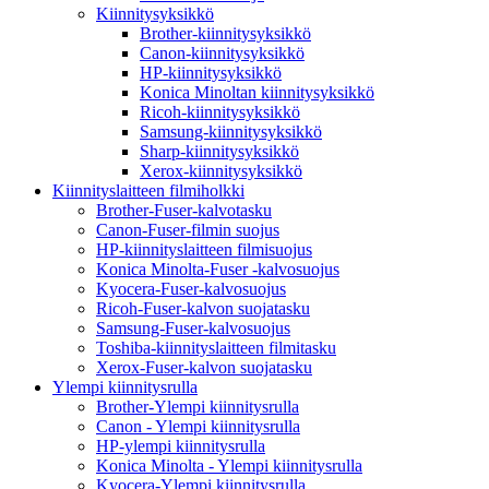
Kiinnitysyksikkö
Brother-kiinnitysyksikkö
Canon-kiinnitysyksikkö
HP-kiinnitysyksikkö
Konica Minoltan kiinnitysyksikkö
Ricoh-kiinnitysyksikkö
Samsung-kiinnitysyksikkö
Sharp-kiinnitysyksikkö
Xerox-kiinnitysyksikkö
Kiinnityslaitteen filmiholkki
Brother-Fuser-kalvotasku
Canon-Fuser-filmin suojus
HP-kiinnityslaitteen filmisuojus
Konica Minolta-Fuser -kalvosuojus
Kyocera-Fuser-kalvosuojus
Ricoh-Fuser-kalvon suojatasku
Samsung-Fuser-kalvosuojus
Toshiba-kiinnityslaitteen filmitasku
Xerox-Fuser-kalvon suojatasku
Ylempi kiinnitysrulla
Brother-Ylempi kiinnitysrulla
Canon - Ylempi kiinnitysrulla
HP-ylempi kiinnitysrulla
Konica Minolta - Ylempi kiinnitysrulla
Kyocera-Ylempi kiinnitysrulla