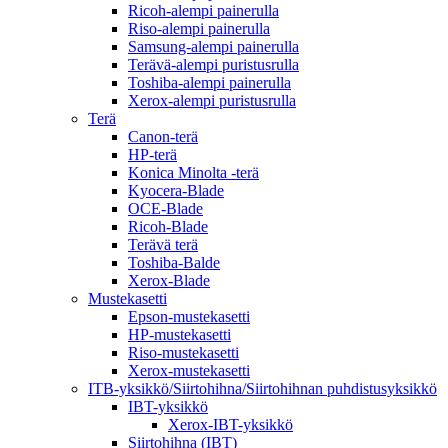
Ricoh-alempi painerulla
Riso-alempi painerulla
Samsung-alempi painerulla
Terävä-alempi puristusrulla
Toshiba-alempi painerulla
Xerox-alempi puristusrulla
Terä
Canon-terä
HP-terä
Konica Minolta -terä
Kyocera-Blade
OCE-Blade
Ricoh-Blade
Terävä terä
Toshiba-Balde
Xerox-Blade
Mustekasetti
Epson-mustekasetti
HP-mustekasetti
Riso-mustekasetti
Xerox-mustekasetti
ITB-yksikkö/Siirtohihna/Siirtohihnan puhdistusyksikkö
IBT-yksikkö
Xerox-IBT-yksikkö
Siirtohihna (IBT)