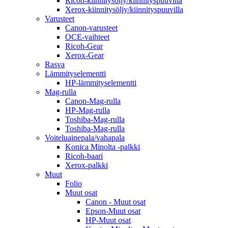
Ricoh-kiinnitysöljy/kiinnityspuuvilla
Xerox-kiinnitysöljy/kiinnityspuuvilla
Varusteet
Canon-varusteet
OCE-vaihteet
Ricoh-Gear
Xerox-Gear
Rasva
Lämmityselementti
HP-lämmityselementti
Mag-rulla
Canon-Mag-rulla
HP-Mag-rulla
Toshiba-Mag-rulla
Toshiba-Mag-rulla
Voiteluainepala/vahapala
Konica Minolta -palkki
Ricoh-baari
Xerox-palkki
Muut
Folio
Muut osat
Canon - Muut osat
Epson-Muut osat
HP-Muut osat