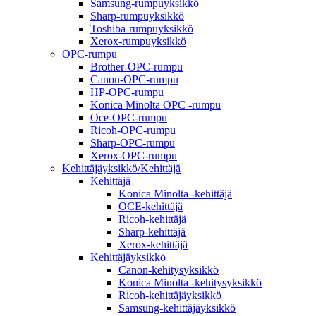
Samsung-rumpuyksikkö
Sharp-rumpuyksikkö
Toshiba-rumpuyksikkö
Xerox-rumpuyksikkö
OPC-rumpu
Brother-OPC-rumpu
Canon-OPC-rumpu
HP-OPC-rumpu
Konica Minolta OPC -rumpu
Oce-OPC-rumpu
Ricoh-OPC-rumpu
Sharp-OPC-rumpu
Xerox-OPC-rumpu
Kehittäjäyksikkö/Kehittäjä
Kehittäjä
Konica Minolta -kehittäjä
OCE-kehittäjä
Ricoh-kehittäjä
Sharp-kehittäjä
Xerox-kehittäjä
Kehittäjäyksikkö
Canon-kehitysyksikkö
Konica Minolta -kehitysyksikkö
Ricoh-kehittäjäyksikkö
Samsung-kehittäjäyksikkö