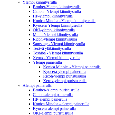
Ylempi kiinnitysrulla
Brother-Ylempi kiinnitysrulla
Canon - Ylempi kiinnitysrulla
HP-ylempi kiinnitysrulla
Konica Minolta - Ylempi kiinnitysrulla
Kyocera-Ylempi kiinnitysrulla
OKI-ylempi kiinnitysrulla
Muu - Ylempi kiinnitysrulla
Ricoh-ylempi kiinnitysrulla
Samsung - Ylempi kiinnitysrulla
Terävä yläkiinnitysrulla
Toshiba - Ylempi kiinnitysrulla
Xerox - Ylempi kiinnitysrulla
Ylempi painerulla
Konica Minolta - Ylempi painerulla
Kyocera-ylempi painerulla
Ricoh-ylempi puristusrulla
Xerox-ylempi puristusrulla
Alempi painerulla
Brother-Alempi puristusrulla
Canon-alempi painerulla
HP-alempi painerulla
Konica Minolta - alempi painerulla
Kyocera-alempi painerulla
OKI-alempi puristusrulla