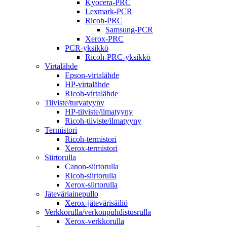
Kyocera-PRC
Lexmark-PCR
Ricoh-PRC
Samsung-PCR
Xerox-PRC
PCR-yksikkö
Ricoh-PRC-yksikkö
Virtalähde
Epson-virtalähde
HP-virtalähde
Ricoh-virtalähde
Tiiviste/turvatyyny
HP-tiiviste/ilmatyyny
Ricoh-tiiviste/ilmatyyny
Termistori
Ricoh-termistori
Xerox-termistori
Siirtorulla
Canon-siirtorulla
Ricoh-siirtorulla
Xerox-siirtorulla
Jäteväriainepullo
Xerox-jätevärisäiliö
Verkkorulla/verkonpuhdistusrulla
Xerox-verkkorulla