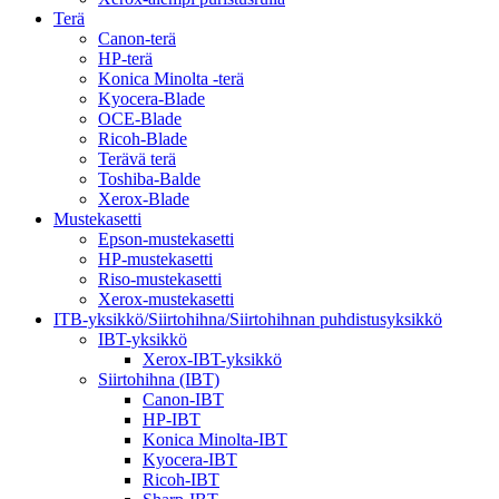
Terä
Canon-terä
HP-terä
Konica Minolta -terä
Kyocera-Blade
OCE-Blade
Ricoh-Blade
Terävä terä
Toshiba-Balde
Xerox-Blade
Mustekasetti
Epson-mustekasetti
HP-mustekasetti
Riso-mustekasetti
Xerox-mustekasetti
ITB-yksikkö/Siirtohihna/Siirtohihnan puhdistusyksikkö
IBT-yksikkö
Xerox-IBT-yksikkö
Siirtohihna (IBT)
Canon-IBT
HP-IBT
Konica Minolta-IBT
Kyocera-IBT
Ricoh-IBT