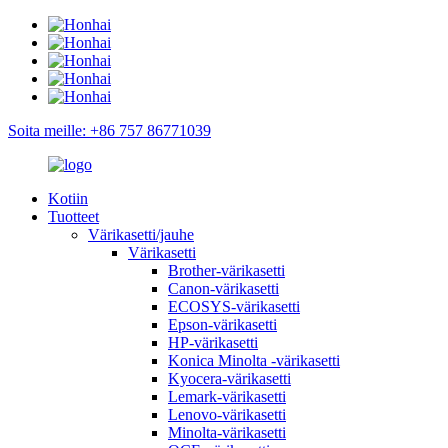
Soita meille: +86 757 86771039
Kotiin
Tuotteet
Värikasetti/jauhe
Värikasetti
Brother-värikasetti
Canon-värikasetti
ECOSYS-värikasetti
Epson-värikasetti
HP-värikasetti
Konica Minolta -värikasetti
Kyocera-värikasetti
Lemark-värikasetti
Lenovo-värikasetti
Minolta-värikasetti