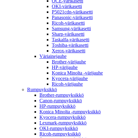
OCE-värikasetti
OKI-värikasetti
P5021cdn-värikasetti
Panasonic-värikasetti
Ricoh-värikasetti
Samsung-värikasetti
Sharp-värikasetti
Taskalfa-värikasetti
Toshiba-värikasetti
Xerox-värikasetti
Väriainejauhe
Brother-värijauhe
HP-värijauhe
Konica Minolta -värijauhe
Kyocera-värijauhe
Ricoh-värijauhe
Rumpuyksikkö
Brother-rumpuyksikkö
Canon-rumpuyksikkö
HP-rumpuyksikkö
Konica Minolta -rumpuyksikkö
Kyocera-rumpuyksikkö
Lexmark-rumpuyksikkö
OKI-rumpuyksikkö
Ricoh-rumpuyksikkö