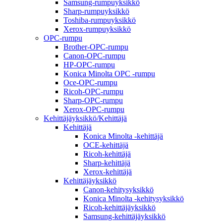
Samsung-rumpuyksikkö
Sharp-rumpuyksikkö
Toshiba-rumpuyksikkö
Xerox-rumpuyksikkö
OPC-rumpu
Brother-OPC-rumpu
Canon-OPC-rumpu
HP-OPC-rumpu
Konica Minolta OPC -rumpu
Oce-OPC-rumpu
Ricoh-OPC-rumpu
Sharp-OPC-rumpu
Xerox-OPC-rumpu
Kehittäjäyksikkö/Kehittäjä
Kehittäjä
Konica Minolta -kehittäjä
OCE-kehittäjä
Ricoh-kehittäjä
Sharp-kehittäjä
Xerox-kehittäjä
Kehittäjäyksikkö
Canon-kehitysyksikkö
Konica Minolta -kehitysyksikkö
Ricoh-kehittäjäyksikkö
Samsung-kehittäjäyksikkö