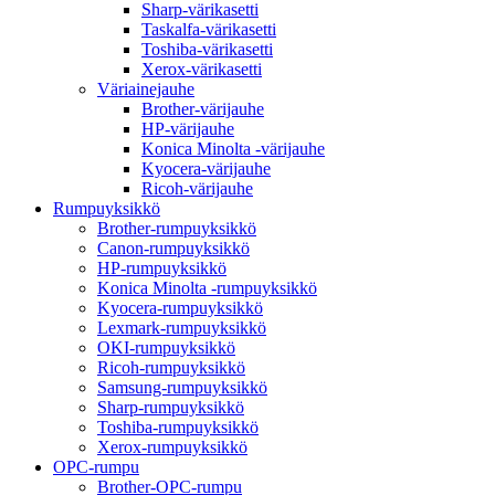
Sharp-värikasetti
Taskalfa-värikasetti
Toshiba-värikasetti
Xerox-värikasetti
Väriainejauhe
Brother-värijauhe
HP-värijauhe
Konica Minolta -värijauhe
Kyocera-värijauhe
Ricoh-värijauhe
Rumpuyksikkö
Brother-rumpuyksikkö
Canon-rumpuyksikkö
HP-rumpuyksikkö
Konica Minolta -rumpuyksikkö
Kyocera-rumpuyksikkö
Lexmark-rumpuyksikkö
OKI-rumpuyksikkö
Ricoh-rumpuyksikkö
Samsung-rumpuyksikkö
Sharp-rumpuyksikkö
Toshiba-rumpuyksikkö
Xerox-rumpuyksikkö
OPC-rumpu
Brother-OPC-rumpu