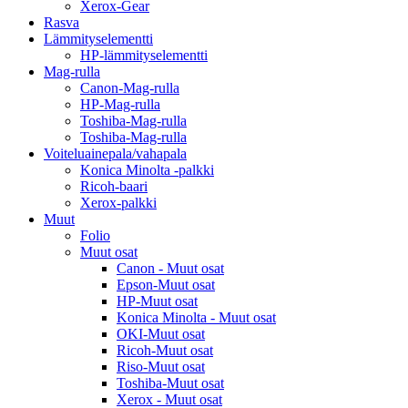
Xerox-Gear
Rasva
Lämmityselementti
HP-lämmityselementti
Mag-rulla
Canon-Mag-rulla
HP-Mag-rulla
Toshiba-Mag-rulla
Toshiba-Mag-rulla
Voiteluainepala/vahapala
Konica Minolta -palkki
Ricoh-baari
Xerox-palkki
Muut
Folio
Muut osat
Canon - Muut osat
Epson-Muut osat
HP-Muut osat
Konica Minolta - Muut osat
OKI-Muut osat
Ricoh-Muut osat
Riso-Muut osat
Toshiba-Muut osat
Xerox - Muut osat