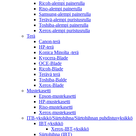
Ricoh-alempi painerulla
Riso-alempi painerulla
Samsung-alempi painerulla
Terävä-alempi puristusrulla
Toshiba-alempi painerulla
Xerox-alempi puristusrulla
Terä
Canon-terä
HP-terä
Konica Minolta -terä
Kyocera-Blade
OCE-Blade
Ricoh-Blade
Terävä terä
Toshiba-Balde
Xerox-Blade
Mustekasetti
Epson-mustekasetti
HP-mustekasetti
Riso-mustekasetti
Xerox-mustekasetti
ITB-yksikkö/Siirtohihna/Siirtohihnan puhdistusyksikkö
IBT-yksikkö
Xerox-IBT-yksikkö
Siirtohihna (IBT)