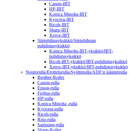
Canon-IBT
HP-IBT
Konica Minolta-IBT
Kyocera-IBT
Ricoh-IBT
Sharp-IBT
Xerox-IBT
Siirtohihnayksikkö/Siirtohihnan
puhdistusyksikkö
Konica Minolta-IBT-yksikkö/IBT-
puhdistusyksikkö
Ricoh-IBT-yksikkö/IBT-puhdistusyksikkö
Xerox-IBT-yksikkö/IBT-puhdistusyksikkö
Noutorulla/Erottelurulla/Syöttörulla/ADF:n kääntörulla
Brother-Roller
Canon-rulla
Epson-rulla
Fujitsu-rulla
HP-rulla
Konica Minolta -rulla
Kyocera-rulla
Ricoh-rulla
Riso-rulla
Samsung-rulla
Sharp-Roller