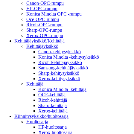
Canon-OPC-rumpu
HP-OPC-rumpu
Konica Minolta OPC -rumpu
Oce-OPC-rumpu
Ricoh-OPC-rumpu
Sharp-OPC-rumpu
Xerox-OPC-rumpu
Kehittäjäyksikkö/Kehittäjä
Kehittäjäyksikkö
Canon-kehitysyksikkö
Konica Minolta -kehitysyksikkö
Ricoh-kehittäjäyksikkö
Samsung-kehittäjäyksikkö
Sharp-kehitysyksikkö
Xerox-kehitysyksikkö
Kehittäjä
Konica Minolta -kehittäjä
OCE-kehittäjä
Ricoh-kehittäjä
Sharp-kehittäjä
Xerox-kehittäjä
Kiinnitysyksikkö/huoltosarja
Huoltosarja
HP-huoltosarja
Xerox-huoltosarja