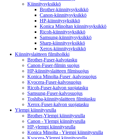
Kiinnitysyksikkö
Brother-kiinnitysyksikkö
Canon-kiinnitysyksikkö
HP-kiinnitysyksikkö
Konica Minoltan kiinnitysyksikkö
Ricoh-kiinnitysyksikkö
Samsung-kiinnitysyksikkö
Sharp-kiinnitysyksikkö
Xerox-kiinnitysyksikkö
Kiinnityslaitteen filmiholkki
Brother-Fuser-kalvotasku
Canon-Fuser-filmin suojus
HP-kiinnityslaitteen filmisuojus
Konica Minolta-Fuser -kalvosuojus
Kyocera-Fuser-kalvosuojus
Ricoh-Fuser-kalvon suojatasku
Samsung-Fuser-kalvosuojus
Toshiba-kiinnityslaitteen filmitasku
Xerox-Fuser-kalvon suojatasku
Ylempi kiinnitysrulla
Brother-Ylempi kiinnitysrulla
Canon - Ylempi kiinnitysrulla
HP-ylempi kiinnitysrulla
Konica Minolta - Ylempi kiinnitysrulla
Kyocera-Ylempi kiinnitysrulla