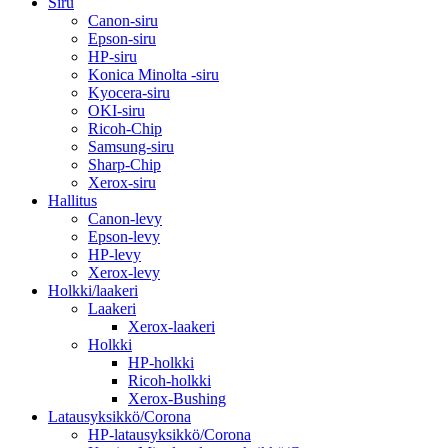
Siru
Canon-siru
Epson-siru
HP-siru
Konica Minolta -siru
Kyocera-siru
OKI-siru
Ricoh-Chip
Samsung-siru
Sharp-Chip
Xerox-siru
Hallitus
Canon-levy
Epson-levy
HP-levy
Xerox-levy
Holkki/laakeri
Laakeri
Xerox-laakeri
Holkki
HP-holkki
Ricoh-holkki
Xerox-Bushing
Latausyksikkö/Corona
HP-latausyksikkö/Corona