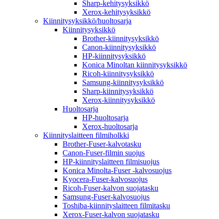
Sharp-kehitysyksikkö
Xerox-kehitysyksikkö
Kiinnitysyksikkö/huoltosarja
Kiinnitysyksikkö
Brother-kiinnitysyksikkö
Canon-kiinnitysyksikkö
HP-kiinnitysyksikkö
Konica Minoltan kiinnitysyksikkö
Ricoh-kiinnitysyksikkö
Samsung-kiinnitysyksikkö
Sharp-kiinnitysyksikkö
Xerox-kiinnitysyksikkö
Huoltosarja
HP-huoltosarja
Xerox-huoltosarja
Kiinnityslaitteen filmiholkki
Brother-Fuser-kalvotasku
Canon-Fuser-filmin suojus
HP-kiinnityslaitteen filmisuojus
Konica Minolta-Fuser -kalvosuojus
Kyocera-Fuser-kalvosuojus
Ricoh-Fuser-kalvon suojatasku
Samsung-Fuser-kalvosuojus
Toshiba-kiinnityslaitteen filmitasku
Xerox-Fuser-kalvon suojatasku