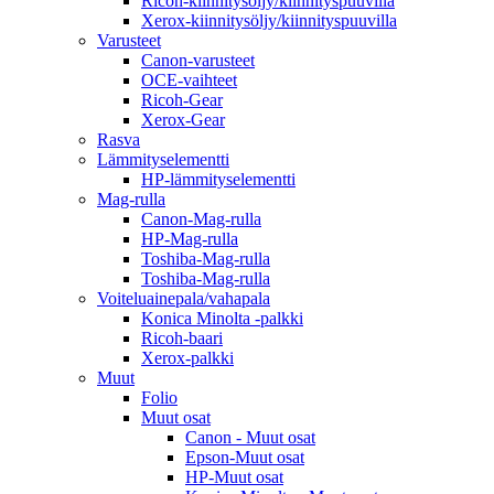
Ricoh-kiinnitysöljy/kiinnityspuuvilla
Xerox-kiinnitysöljy/kiinnityspuuvilla
Varusteet
Canon-varusteet
OCE-vaihteet
Ricoh-Gear
Xerox-Gear
Rasva
Lämmityselementti
HP-lämmityselementti
Mag-rulla
Canon-Mag-rulla
HP-Mag-rulla
Toshiba-Mag-rulla
Toshiba-Mag-rulla
Voiteluainepala/vahapala
Konica Minolta -palkki
Ricoh-baari
Xerox-palkki
Muut
Folio
Muut osat
Canon - Muut osat
Epson-Muut osat
HP-Muut osat