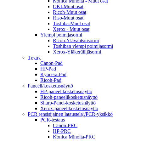
Konica Minolta - Muut osat
OKI-Muut osat
Ricoh-Muut osat
Riso-Muut osat
Toshiba-Muut osat
Xerox - Muut osat
Ylempi poimijasormi
Ricoh-Ylävalitsinsormi
Toshiban ylempi poimijasormi
Xerox-Yläkeräilijäsormi
Tyyny
Canon-Pad
HP-Pad
Kyocera-Pad
Ricoh-Pad
Paneeli/kosketusnäyttö
HP-paneelikosketusnäyttö
Ricoh-paneelikosketusnäyttö
Sharp-Panel-kosketusnäyttö
Xerox-paneelikosketusnäyttö
PCR (ensisijainen lataustela)/PCR-yksikkö
PCR-testaus
Canon-PRC
HP-PRC
Konica Minolta-PRC