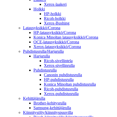
Xerox-laakeri
Holkki
HP-holkki
Ricoh-holkki
Xerox-Bushing
Latausyksikkö/Corona
HP-latausyksikkö/Corona
Konica Minoltan latausyksikkö/Corona
OCE-latausyksikkö/Corona
Xerox-latausyksikkö/Corona
Puhdistusrulla/Harjarulla
Harjarulla
Ricoh-sivellintela
Xerox-sivellinrulla
Puhdistusrulla
Canonin puhdistusrulla
HP-puhdistusrulla
Konica Minoltan puhdistusrulla
Ricoh-puhdistusrulla
Xerox-puhdistusrulla
Kehittäjärulla
Brother-kehitysrulla
Samsung-kehittäjärulla
Kiinnitysöljy/kiinnityspuuvilla