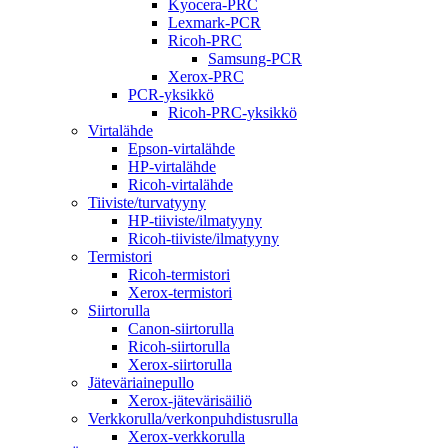
Kyocera-PRC
Lexmark-PCR
Ricoh-PRC
Samsung-PCR
Xerox-PRC
PCR-yksikkö
Ricoh-PRC-yksikkö
Virtalähde
Epson-virtalähde
HP-virtalähde
Ricoh-virtalähde
Tiiviste/turvatyyny
HP-tiiviste/ilmatyyny
Ricoh-tiiviste/ilmatyyny
Termistori
Ricoh-termistori
Xerox-termistori
Siirtorulla
Canon-siirtorulla
Ricoh-siirtorulla
Xerox-siirtorulla
Jäteväriainepullo
Xerox-jätevärisäiliö
Verkkorulla/verkonpuhdistusrulla
Xerox-verkkorulla