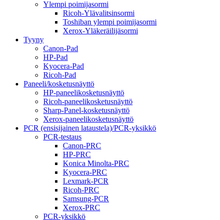
Ylempi poimijasormi
Ricoh-Ylävalitsinsormi
Toshiban ylempi poimijasormi
Xerox-Yläkeräilijäsormi
Tyyny
Canon-Pad
HP-Pad
Kyocera-Pad
Ricoh-Pad
Paneeli/kosketusnäyttö
HP-paneelikosketusnäyttö
Ricoh-paneelikosketusnäyttö
Sharp-Panel-kosketusnäyttö
Xerox-paneelikosketusnäyttö
PCR (ensisijainen lataustela)/PCR-yksikkö
PCR-testaus
Canon-PRC
HP-PRC
Konica Minolta-PRC
Kyocera-PRC
Lexmark-PCR
Ricoh-PRC
Samsung-PCR
Xerox-PRC
PCR-yksikkö