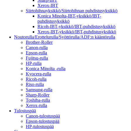
Sharp-IBT
Xerox-IBT
Siirtohihnayksikkö/Siirtohihnan puhdistusyksikkö
Konica Minolta-IBT-yksikkö/IBT-
puhdistusyksikkö
Ricoh-IBT-yksikkö/IBT-puhdistusyksikkö
Xerox-IBT-yksikkö/IBT-puhdistusyksikkö
Noutorulla/Erottelurulla/Syöttörulla/ADF:n kääntörulla
Brother-Roller
Canon-rulla
Epson-rulla
Fujitsu-rulla
HP-rulla
Konica Minolta -rulla
Kyocera-rulla
Ricoh-rulla
Riso-rulla
Samsung-rulla
Sharp-Roller
Toshiba-rulla
Xerox-rulla
Tulostuspää
Canon-tulostuspää
Epson-tulostuspää
HP-tulostuspää