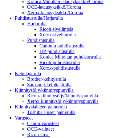
Konica Minoltan latausyksikkö/Corona
OCE-latausyksikkö/Corona
Xerox-latausyksikkö/Corona
Puhdistusrulla/Harjarulla
Harjarulla
Ricoh-sivellintela
Xerox-sivellinrulla
Puhdistusrulla
Canonin puhdistusrulla
HP-puhdistusrulla
Konica Minoltan puhdistusrulla
Ricoh-puhdistusrulla
Xerox-puhdistusrulla
Kehittäjärulla
Brother-kehitysrulla
Samsung-kehittäjärulla
Kiinnitysöljy/kiinnityspuuvilla
Ricoh-kiinnitysöljy/kiinnityspuuvilla
Xerox-kiinnitysöljy/kiinnityspuuvilla
Kiinnityslaitteen painerulla
Toshiba-Fuser-painerulla
Varusteet
Canon-varusteet
OCE-vaihteet
Ricoh-Gear