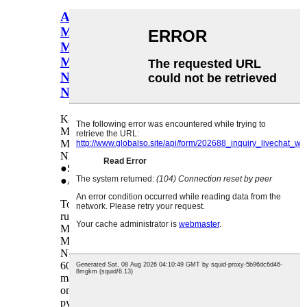
Alempi puristusrulla Sharp MX-
M283N M363N M363U M453N
M453U M464N M465N M503N
M503U M564N M565N
NROLI1827FCZZ
NROLI1827FCZ1:lle
Käyttökohteet: Sharp MX-M283N M363N
M363U M453N M453U M464N M465N
M503N M503U M564N M565N
NROLI1827FCZZ NROLI1827FCZ1
●Suoramyynti tehtaalta
●Alkuperäinen
Toimitamme korkealaatuisia alemman paineen
rullia Sharp MX-M283N M363N M363U
M453N M453U M464N M465N M503N
M503U M564N M565N NROLI1827FCZZ
NROLI1827FCZ1 -laitteelle. Honhailla on yli
6000 erilaista tuotetta, ja se tarjoaa parhaan
mahdollisen palvelun kokonaisuudessaan. Meillä
on täydellinen tuotevalikoima, toimituskanavat ja
pyrimme aina ensiluokkaiseen