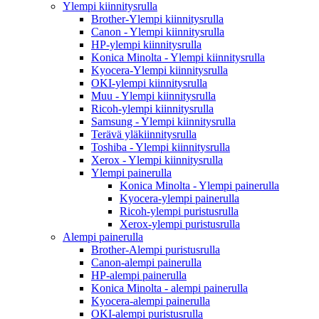
Ylempi kiinnitysrulla
Brother-Ylempi kiinnitysrulla
Canon - Ylempi kiinnitysrulla
HP-ylempi kiinnitysrulla
Konica Minolta - Ylempi kiinnitysrulla
Kyocera-Ylempi kiinnitysrulla
OKI-ylempi kiinnitysrulla
Muu - Ylempi kiinnitysrulla
Ricoh-ylempi kiinnitysrulla
Samsung - Ylempi kiinnitysrulla
Terävä yläkiinnitysrulla
Toshiba - Ylempi kiinnitysrulla
Xerox - Ylempi kiinnitysrulla
Ylempi painerulla
Konica Minolta - Ylempi painerulla
Kyocera-ylempi painerulla
Ricoh-ylempi puristusrulla
Xerox-ylempi puristusrulla
Alempi painerulla
Brother-Alempi puristusrulla
Canon-alempi painerulla
HP-alempi painerulla
Konica Minolta - alempi painerulla
Kyocera-alempi painerulla
OKI-alempi puristusrulla