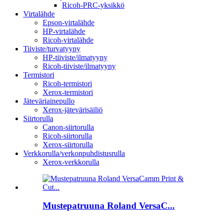
Ricoh-PRC-yksikkö
Virtalähde
Epson-virtalähde
HP-virtalähde
Ricoh-virtalähde
Tiiviste/turvatyyny
HP-tiiviste/ilmatyyny
Ricoh-tiiviste/ilmatyyny
Termistori
Ricoh-termistori
Xerox-termistori
Jäteväriainepullo
Xerox-jätevärisäiliö
Siirtorulla
Canon-siirtorulla
Ricoh-siirtorulla
Xerox-siirtorulla
Verkkorulla/verkonpuhdistusrulla
Xerox-verkkorulla
Mustepatruuna Roland VersaC...