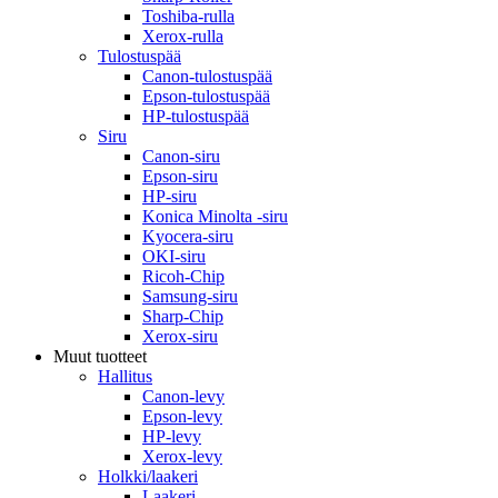
Toshiba-rulla
Xerox-rulla
Tulostuspää
Canon-tulostuspää
Epson-tulostuspää
HP-tulostuspää
Siru
Canon-siru
Epson-siru
HP-siru
Konica Minolta -siru
Kyocera-siru
OKI-siru
Ricoh-Chip
Samsung-siru
Sharp-Chip
Xerox-siru
Muut tuotteet
Hallitus
Canon-levy
Epson-levy
HP-levy
Xerox-levy
Holkki/laakeri
Laakeri