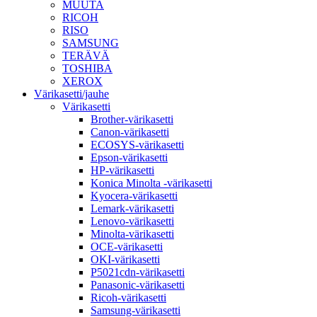
MUUTA
RICOH
RISO
SAMSUNG
TERÄVÄ
TOSHIBA
XEROX
Värikasetti/jauhe
Värikasetti
Brother-värikasetti
Canon-värikasetti
ECOSYS-värikasetti
Epson-värikasetti
HP-värikasetti
Konica Minolta -värikasetti
Kyocera-värikasetti
Lemark-värikasetti
Lenovo-värikasetti
Minolta-värikasetti
OCE-värikasetti
OKI-värikasetti
P5021cdn-värikasetti
Panasonic-värikasetti
Ricoh-värikasetti
Samsung-värikasetti