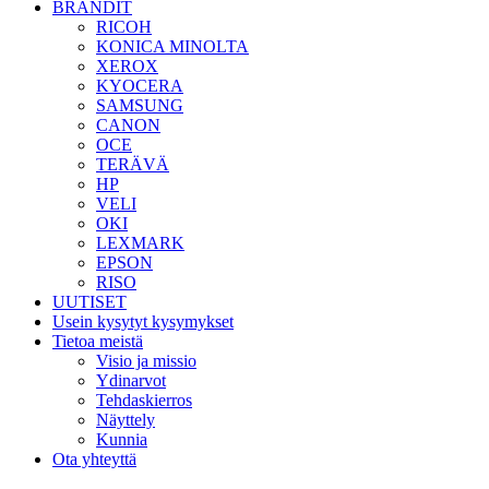
BRÄNDIT
RICOH
KONICA MINOLTA
XEROX
KYOCERA
SAMSUNG
CANON
OCE
TERÄVÄ
HP
VELI
OKI
LEXMARK
EPSON
RISO
UUTISET
Usein kysytyt kysymykset
Tietoa meistä
Visio ja missio
Ydinarvot
Tehdaskierros
Näyttely
Kunnia
Ota yhteyttä