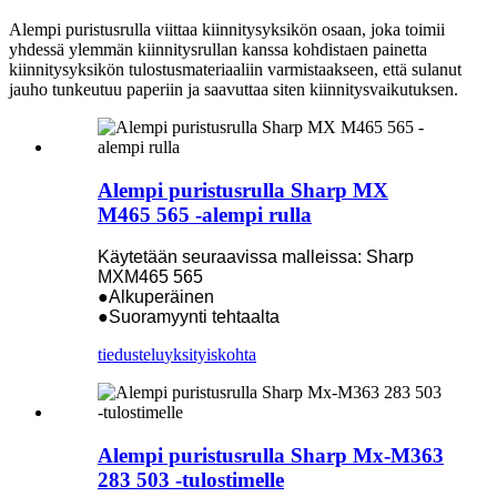
Alempi puristusrulla viittaa kiinnitysyksikön osaan, joka toimii
yhdessä ylemmän kiinnitysrullan kanssa kohdistaen painetta
kiinnitysyksikön tulostusmateriaaliin varmistaakseen, että sulanut
jauho tunkeutuu paperiin ja saavuttaa siten kiinnitysvaikutuksen.
Alempi puristusrulla Sharp MX
M465 565 -alempi rulla
Käytetään seuraavissa malleissa: Sharp
MXM465 565
●Alkuperäinen
●Suoramyynti tehtaalta
tiedustelu
yksityiskohta
Alempi puristusrulla Sharp Mx-M363
283 503 -tulostimelle