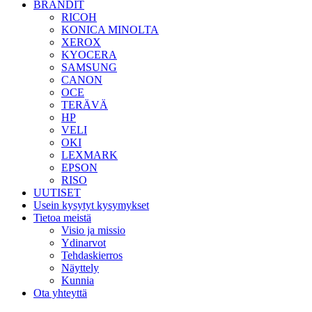
BRÄNDIT
RICOH
KONICA MINOLTA
XEROX
KYOCERA
SAMSUNG
CANON
OCE
TERÄVÄ
HP
VELI
OKI
LEXMARK
EPSON
RISO
UUTISET
Usein kysytyt kysymykset
Tietoa meistä
Visio ja missio
Ydinarvot
Tehdaskierros
Näyttely
Kunnia
Ota yhteyttä