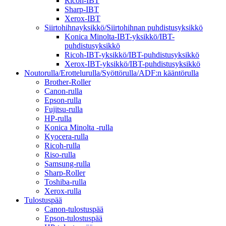
Ricoh-IBT
Sharp-IBT
Xerox-IBT
Siirtohihnayksikkö/Siirtohihnan puhdistusyksikkö
Konica Minolta-IBT-yksikkö/IBT-
puhdistusyksikkö
Ricoh-IBT-yksikkö/IBT-puhdistusyksikkö
Xerox-IBT-yksikkö/IBT-puhdistusyksikkö
Noutorulla/Erottelurulla/Syöttörulla/ADF:n kääntörulla
Brother-Roller
Canon-rulla
Epson-rulla
Fujitsu-rulla
HP-rulla
Konica Minolta -rulla
Kyocera-rulla
Ricoh-rulla
Riso-rulla
Samsung-rulla
Sharp-Roller
Toshiba-rulla
Xerox-rulla
Tulostuspää
Canon-tulostuspää
Epson-tulostuspää