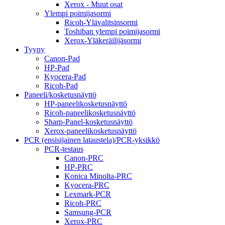
Xerox - Muut osat
Ylempi poimijasormi
Ricoh-Ylävalitsinsormi
Toshiban ylempi poimijasormi
Xerox-Yläkeräilijäsormi
Tyyny
Canon-Pad
HP-Pad
Kyocera-Pad
Ricoh-Pad
Paneeli/kosketusnäyttö
HP-paneelikosketusnäyttö
Ricoh-paneelikosketusnäyttö
Sharp-Panel-kosketusnäyttö
Xerox-paneelikosketusnäyttö
PCR (ensisijainen lataustela)/PCR-yksikkö
PCR-testaus
Canon-PRC
HP-PRC
Konica Minolta-PRC
Kyocera-PRC
Lexmark-PCR
Ricoh-PRC
Samsung-PCR
Xerox-PRC