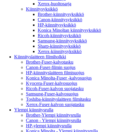
Xerox-huoltosarja
Kiinnitysyksikkö
Brother-kiinnitysyksikkö
Canon-kiinnitysyksikkö
HP-kiinnitysyksikkö
Konica Minoltan kiinnitysyksikkö
Ricoh-kiinnitysyksikkö
Samsung-kiinnitysyksikkö
Sharp-kiinnitysyksikkö
Xerox-kiinnitysyksikkö
Kiinnityslaitteen filmiholkki
Brother-Fuser-kalvotasku
Canon-Fuser-filmin suojus
HP-kiinnityslaitteen filmisuojus
Konica Minolta-Fuser -kalvosuojus
Kyocera-Fuser-kalvosuojus
Ricoh-Fuser-kalvon suojatasku
Samsung-Fuser-kalvosuojus
Toshiba-kiinnityslaitteen filmitasku
Xerox-Fuser-kalvon suojatasku
Ylempi kiinnitysrulla
Brother-Ylempi kiinnitysrulla
Canon - Ylempi kiinnitysrulla
HP-ylempi kiinnitysrulla
Konica Minolta - Ylempi kiinnitysrulla