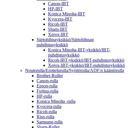
Canon-IBT
HP-IBT
Konica Minolta-IBT
Kyocera-IBT
Ricoh-IBT
Sharp-IBT
Xerox-IBT
Siirtohihnayksikkö/Siirtohihnan
puhdistusyksikkö
Konica Minolta-IBT-yksikkö/IBT-
puhdistusyksikkö
Ricoh-IBT-yksikkö/IBT-puhdistusyksikkö
Xerox-IBT-yksikkö/IBT-puhdistusyksikkö
Noutorulla/Erottelurulla/Syöttörulla/ADF:n kääntörulla
Brother-Roller
Canon-rulla
Epson-rulla
Fujitsu-rulla
HP-rulla
Konica Minolta -rulla
Kyocera-rulla
Ricoh-rulla
Riso-rulla
Samsung-rulla
Sharp-Roller