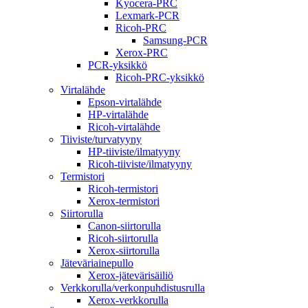
Kyocera-PRC
Lexmark-PCR
Ricoh-PRC
Samsung-PCR
Xerox-PRC
PCR-yksikkö
Ricoh-PRC-yksikkö
Virtalähde
Epson-virtalähde
HP-virtalähde
Ricoh-virtalähde
Tiiviste/turvatyyny
HP-tiiviste/ilmatyyny
Ricoh-tiiviste/ilmatyyny
Termistori
Ricoh-termistori
Xerox-termistori
Siirtorulla
Canon-siirtorulla
Ricoh-siirtorulla
Xerox-siirtorulla
Jäteväriainepullo
Xerox-jätevärisäiliö
Verkkorulla/verkonpuhdistusrulla
Xerox-verkkorulla