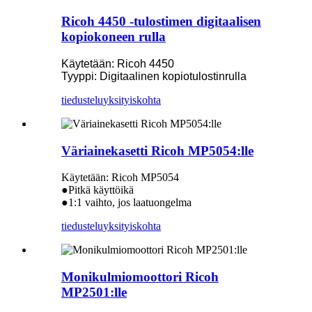
Ricoh 4450 -tulostimen digitaalisen
kopiokoneen rulla
Käytetään: Ricoh 4450
Tyyppi: Digitaalinen kopiotulostinrulla
tiedustelu
yksityiskohta
Väriainekasetti Ricoh MP5054:lle
Käytetään: Ricoh MP5054
●Pitkä käyttöikä
●1:1 vaihto, jos laatuongelma
tiedustelu
yksityiskohta
Monikulmiomoottori Ricoh
MP2501:lle