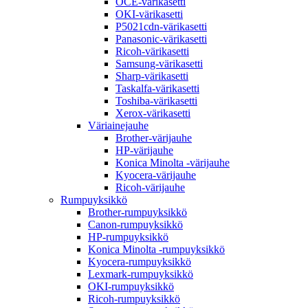
OCE-värikasetti
OKI-värikasetti
P5021cdn-värikasetti
Panasonic-värikasetti
Ricoh-värikasetti
Samsung-värikasetti
Sharp-värikasetti
Taskalfa-värikasetti
Toshiba-värikasetti
Xerox-värikasetti
Väriainejauhe
Brother-värijauhe
HP-värijauhe
Konica Minolta -värijauhe
Kyocera-värijauhe
Ricoh-värijauhe
Rumpuyksikkö
Brother-rumpuyksikkö
Canon-rumpuyksikkö
HP-rumpuyksikkö
Konica Minolta -rumpuyksikkö
Kyocera-rumpuyksikkö
Lexmark-rumpuyksikkö
OKI-rumpuyksikkö
Ricoh-rumpuyksikkö