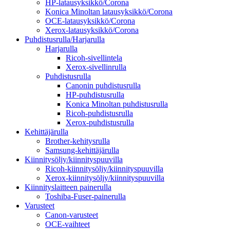
HP-latausyksikkö/Corona
Konica Minoltan latausyksikkö/Corona
OCE-latausyksikkö/Corona
Xerox-latausyksikkö/Corona
Puhdistusrulla/Harjarulla
Harjarulla
Ricoh-sivellintela
Xerox-sivellinrulla
Puhdistusrulla
Canonin puhdistusrulla
HP-puhdistusrulla
Konica Minoltan puhdistusrulla
Ricoh-puhdistusrulla
Xerox-puhdistusrulla
Kehittäjärulla
Brother-kehitysrulla
Samsung-kehittäjärulla
Kiinnitysöljy/kiinnityspuuvilla
Ricoh-kiinnitysöljy/kiinnityspuuvilla
Xerox-kiinnitysöljy/kiinnityspuuvilla
Kiinnityslaitteen painerulla
Toshiba-Fuser-painerulla
Varusteet
Canon-varusteet
OCE-vaihteet