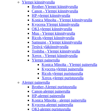
Ylempi kiinnitysrulla
Brother-Ylempi kiinnitysrulla
Canon - Ylempi kiinnitysrulla
HP-ylempi kiinnitysrulla
Konica Minolta - Ylempi kiinnitysrulla
Kyocera-Ylempi kiinnitysrulla
OKI-ylempi kiinnitysrulla
Muu - Ylempi kiinnitysrulla
Ricoh-ylempi kiinnitysrulla
Samsung - Ylempi kiinnitysrulla
Terävä yläkiinnitysrulla
Toshiba - Ylempi kiinnitysrulla
Xerox - Ylempi kiinnitysrulla
Ylempi painerulla
Konica Minolta - Ylempi painerulla
Kyocera-ylempi painerulla
Ricoh-ylempi puristusrulla
Xerox-ylempi puristusrulla
Alempi painerulla
Brother-Alempi puristusrulla
Canon-alempi painerulla
HP-alempi painerulla
Konica Minolta - alempi painerulla
Kyocera-alempi painerulla
OKI-alempi puristusrulla