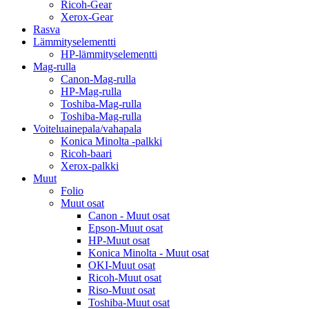
Ricoh-Gear
Xerox-Gear
Rasva
Lämmityselementti
HP-lämmityselementti
Mag-rulla
Canon-Mag-rulla
HP-Mag-rulla
Toshiba-Mag-rulla
Toshiba-Mag-rulla
Voiteluainepala/vahapala
Konica Minolta -palkki
Ricoh-baari
Xerox-palkki
Muut
Folio
Muut osat
Canon - Muut osat
Epson-Muut osat
HP-Muut osat
Konica Minolta - Muut osat
OKI-Muut osat
Ricoh-Muut osat
Riso-Muut osat
Toshiba-Muut osat