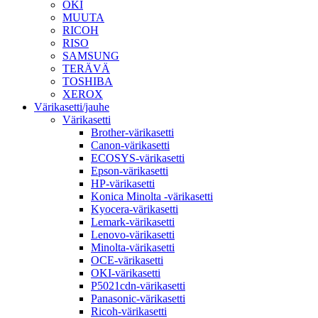
OKI
MUUTA
RICOH
RISO
SAMSUNG
TERÄVÄ
TOSHIBA
XEROX
Värikasetti/jauhe
Värikasetti
Brother-värikasetti
Canon-värikasetti
ECOSYS-värikasetti
Epson-värikasetti
HP-värikasetti
Konica Minolta -värikasetti
Kyocera-värikasetti
Lemark-värikasetti
Lenovo-värikasetti
Minolta-värikasetti
OCE-värikasetti
OKI-värikasetti
P5021cdn-värikasetti
Panasonic-värikasetti
Ricoh-värikasetti