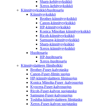
Sharp-kehitysyksikkö
Xerox-kehitysyksikkö
Kiinnitysyksikkö/huoltosarja
Kiinnitysyksikkö
Brother-kiinnitysyksikkö
Canon-kiinnitysyksikkö
HP-kiinnitysyksikkö
Konica Minoltan kiinnitysyksikkö
Ricoh-kiinnitysyksikkö
Samsung-kiinnitysyksikkö
Sharp-kiinnitysyksikkö
Xerox-kiinnitysyksikkö
Huoltosarja
HP-huoltosarja
Xerox-huoltosarja
Kiinnityslaitteen filmiholkki
Brother-Fuser-kalvotasku
Canon-Fuser-filmin suojus
HP-kiinnityslaitteen filmisuojus
Konica Minolta-Fuser -kalvosuojus
Kyocera-Fuser-kalvosuojus
Ricoh-Fuser-kalvon suojatasku
Samsung-Fuser-kalvosuojus
Toshiba-kiinnityslaitteen filmitasku
Xerox-Fuser-kalvon suojatasku