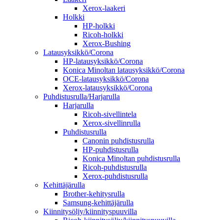
Xerox-laakeri
Holkki
HP-holkki
Ricoh-holkki
Xerox-Bushing
Latausyksikkö/Corona
HP-latausyksikkö/Corona
Konica Minoltan latausyksikkö/Corona
OCE-latausyksikkö/Corona
Xerox-latausyksikkö/Corona
Puhdistusrulla/Harjarulla
Harjarulla
Ricoh-sivellintela
Xerox-sivellinrulla
Puhdistusrulla
Canonin puhdistusrulla
HP-puhdistusrulla
Konica Minoltan puhdistusrulla
Ricoh-puhdistusrulla
Xerox-puhdistusrulla
Kehittäjärulla
Brother-kehitysrulla
Samsung-kehittäjärulla
Kiinnitysöljy/kiinnityspuuvilla