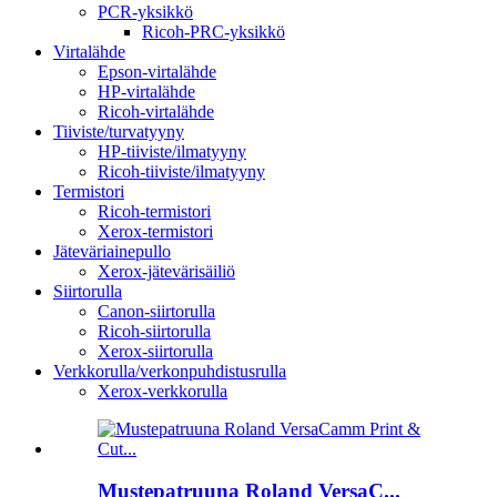
PCR-yksikkö
Ricoh-PRC-yksikkö
Virtalähde
Epson-virtalähde
HP-virtalähde
Ricoh-virtalähde
Tiiviste/turvatyyny
HP-tiiviste/ilmatyyny
Ricoh-tiiviste/ilmatyyny
Termistori
Ricoh-termistori
Xerox-termistori
Jäteväriainepullo
Xerox-jätevärisäiliö
Siirtorulla
Canon-siirtorulla
Ricoh-siirtorulla
Xerox-siirtorulla
Verkkorulla/verkonpuhdistusrulla
Xerox-verkkorulla
Mustepatruuna Roland VersaC...