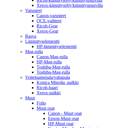
Ricoh-kiinnitysöljy/kiinnityspuuvilla
Xerox-kiinnitysöljy/kiinnityspuuvilla
Varusteet
Canon-varusteet
OCE-vaihteet
Ricoh-Gear
Xerox-Gear
Rasva
Lämmityselementti
HP-lämmityselementti
Mag-rulla
Canon-Mag-rulla
HP-Mag-rulla
Toshiba-Mag-rulla
Toshiba-Mag-rulla
Voiteluainepala/vahapala
Konica Minolta -palkki
Ricoh-baari
Xerox-palkki
Muut
Folio
Muut osat
Canon - Muut osat
Epson-Muut osat
HP-Muut osat