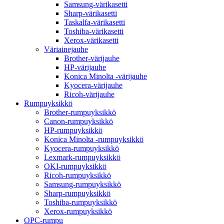
Samsung-värikasetti
Sharp-värikasetti
Taskalfa-värikasetti
Toshiba-värikasetti
Xerox-värikasetti
Väriainejauhe
Brother-värijauhe
HP-värijauhe
Konica Minolta -värijauhe
Kyocera-värijauhe
Ricoh-värijauhe
Rumpuyksikkö
Brother-rumpuyksikkö
Canon-rumpuyksikkö
HP-rumpuyksikkö
Konica Minolta -rumpuyksikkö
Kyocera-rumpuyksikkö
Lexmark-rumpuyksikkö
OKI-rumpuyksikkö
Ricoh-rumpuyksikkö
Samsung-rumpuyksikkö
Sharp-rumpuyksikkö
Toshiba-rumpuyksikkö
Xerox-rumpuyksikkö
OPC-rumpu