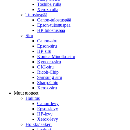
Toshiba-rulla
Xerox-rulla
Tulostuspää
Canon-tulostuspää
Epson-tulostuspää
HP-tulostuspää
Siru
Canon-siru
Epson-siru
HP-siru
Konica Minolta -siru
Kyocera-siru
OKI-siru
Ricoh-Chip
Samsung-siru
Sharp-Chip
Xerox-siru
Muut tuotteet
Hallitus
Canon-levy
Epson-levy
HP-levy
Xerox-levy
Holkki/laakeri
Laakeri