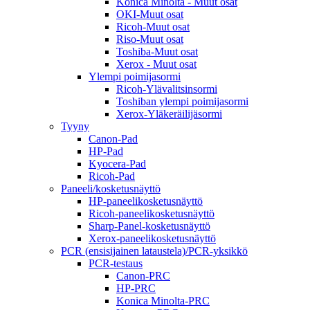
Konica Minolta - Muut osat
OKI-Muut osat
Ricoh-Muut osat
Riso-Muut osat
Toshiba-Muut osat
Xerox - Muut osat
Ylempi poimijasormi
Ricoh-Ylävalitsinsormi
Toshiban ylempi poimijasormi
Xerox-Yläkeräilijäsormi
Tyyny
Canon-Pad
HP-Pad
Kyocera-Pad
Ricoh-Pad
Paneeli/kosketusnäyttö
HP-paneelikosketusnäyttö
Ricoh-paneelikosketusnäyttö
Sharp-Panel-kosketusnäyttö
Xerox-paneelikosketusnäyttö
PCR (ensisijainen lataustela)/PCR-yksikkö
PCR-testaus
Canon-PRC
HP-PRC
Konica Minolta-PRC