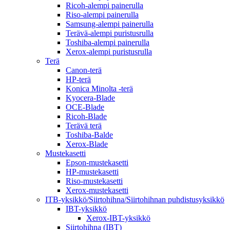
Ricoh-alempi painerulla
Riso-alempi painerulla
Samsung-alempi painerulla
Terävä-alempi puristusrulla
Toshiba-alempi painerulla
Xerox-alempi puristusrulla
Terä
Canon-terä
HP-terä
Konica Minolta -terä
Kyocera-Blade
OCE-Blade
Ricoh-Blade
Terävä terä
Toshiba-Balde
Xerox-Blade
Mustekasetti
Epson-mustekasetti
HP-mustekasetti
Riso-mustekasetti
Xerox-mustekasetti
ITB-yksikkö/Siirtohihna/Siirtohihnan puhdistusyksikkö
IBT-yksikkö
Xerox-IBT-yksikkö
Siirtohihna (IBT)