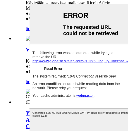
Käytetään seuraavissa malleissa: Ricoh Aficio
MP C2800 3300 4000 5000 D0294580
●Alkuperä
●Suoramyynti tehtaalta
tiedustelu
yksityiskohta
Väriainekasetti Ricoh MP4055:lle
Käytetään: Ricoh MP4055
●Suoramyynti tehtaalta
●Laadun takuu: 18 kuukautta
tiedustelu
yksityiskohta
Ylempi erotuspysäytinpidike Ricoh
Aficio MP C2800 C3300 C4000
C5000 -tulostimelle (D029-6316)