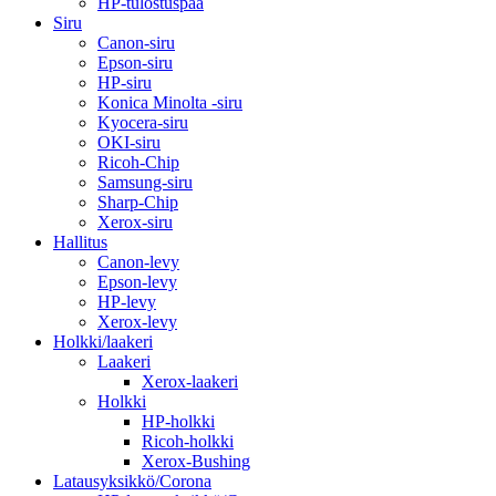
HP-tulostuspää
Siru
Canon-siru
Epson-siru
HP-siru
Konica Minolta -siru
Kyocera-siru
OKI-siru
Ricoh-Chip
Samsung-siru
Sharp-Chip
Xerox-siru
Hallitus
Canon-levy
Epson-levy
HP-levy
Xerox-levy
Holkki/laakeri
Laakeri
Xerox-laakeri
Holkki
HP-holkki
Ricoh-holkki
Xerox-Bushing
Latausyksikkö/Corona