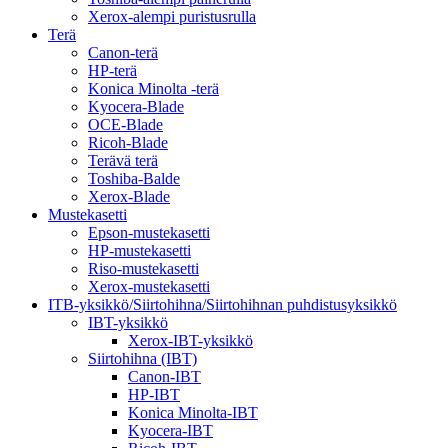
Xerox-alempi puristusrulla
Terä
Canon-terä
HP-terä
Konica Minolta -terä
Kyocera-Blade
OCE-Blade
Ricoh-Blade
Terävä terä
Toshiba-Balde
Xerox-Blade
Mustekasetti
Epson-mustekasetti
HP-mustekasetti
Riso-mustekasetti
Xerox-mustekasetti
ITB-yksikkö/Siirtohihna/Siirtohihnan puhdistusyksikkö
IBT-yksikkö
Xerox-IBT-yksikkö
Siirtohihna (IBT)
Canon-IBT
HP-IBT
Konica Minolta-IBT
Kyocera-IBT