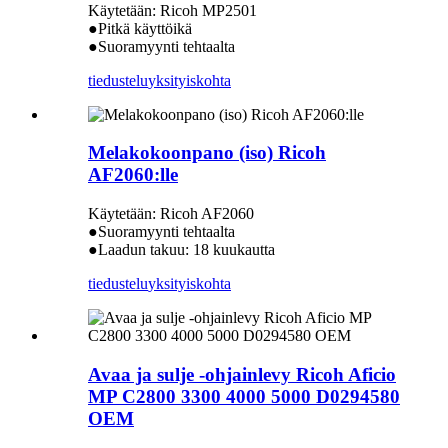
Käytetään: Ricoh MP2501
●Pitkä käyttöikä
●Suoramyynti tehtaalta
tiedustelu
yksityiskohta
Melakokoonpano (iso) Ricoh
AF2060:lle
Käytetään: Ricoh AF2060
●Suoramyynti tehtaalta
●Laadun takuu: 18 kuukautta
tiedustelu
yksityiskohta
Avaa ja sulje -ohjainlevy Ricoh Aficio
MP C2800 3300 4000 5000 D0294580
OEM