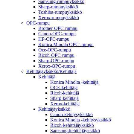
Samsung-rumpuyksikkö
Sharp-rumpuyksikkö
Toshiba-rumpuyksikkö
Xerox-rumpuyksikkö
OPC-rumpu
Brother-OPC-rumpu
Canon-OPC-rumpu
HP-OPC-rumpu
Konica Minolta OPC -rumpu
Oce-OPC-rumpu
Ricoh-OPC-rumpu
Sharp-OPC-rumpu
Xerox-OPC-rumpu
Kehittäjäyksikkö/Kehittäjä
Kehittäjä
Konica Minolta -kehittäjä
OCE-kehittäjä
Ricoh-kehittäjä
Sharp-kehittäjä
Xerox-kehittäjä
Kehittäjäyksikkö
Canon-kehitysyksikkö
Konica Minolta -kehitysyksikkö
Ricoh-kehittäjäyksikkö
Samsung-kehittäjäyksikkö