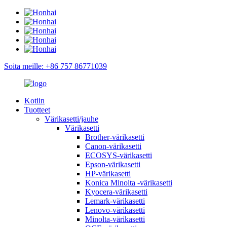
Soita meille: +86 757 86771039
Kotiin
Tuotteet
Värikasetti/jauhe
Värikasetti
Brother-värikasetti
Canon-värikasetti
ECOSYS-värikasetti
Epson-värikasetti
HP-värikasetti
Konica Minolta -värikasetti
Kyocera-värikasetti
Lemark-värikasetti
Lenovo-värikasetti
Minolta-värikasetti