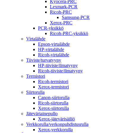
Kyocera-PRC
Lexmark-PCR
Ricoh-PRC
Samsung-PCR
Xerox-PRC
PCR-yksikkö
Ricoh-PRC-yksikkö
Virtalähde
Epson-virtalähde
HP-virtalähde
Ricoh-virtalähde
Tiiviste/turvatyyny
HP-tiiviste/ilmatyyny
Ricoh-tiiviste/ilmatyyny
Termistori
Ricoh-termistori
Xerox-termistori
Siirtorulla
Canon-siirtorulla
Ricoh-siirtorulla
Xerox-siirtorulla
Jäteväriainepullo
Xerox-jätevärisäiliö
Verkkorulla/verkonpuhdistusrulla
Xerox-verkkorulla