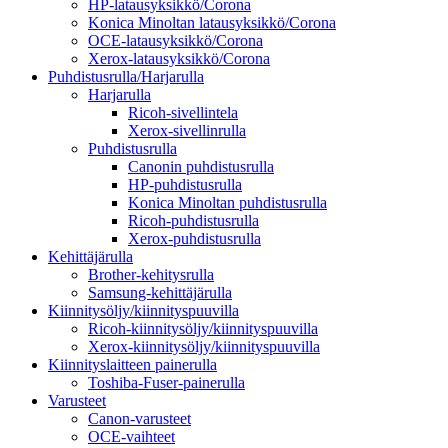
HP-latausyksikkö/Corona
Konica Minoltan latausyksikkö/Corona
OCE-latausyksikkö/Corona
Xerox-latausyksikkö/Corona
Puhdistusrulla/Harjarulla
Harjarulla
Ricoh-sivellintela
Xerox-sivellinrulla
Puhdistusrulla
Canonin puhdistusrulla
HP-puhdistusrulla
Konica Minoltan puhdistusrulla
Ricoh-puhdistusrulla
Xerox-puhdistusrulla
Kehittäjärulla
Brother-kehitysrulla
Samsung-kehittäjärulla
Kiinnitysöljy/kiinnityspuuvilla
Ricoh-kiinnitysöljy/kiinnityspuuvilla
Xerox-kiinnitysöljy/kiinnityspuuvilla
Kiinnityslaitteen painerulla
Toshiba-Fuser-painerulla
Varusteet
Canon-varusteet
OCE-vaihteet