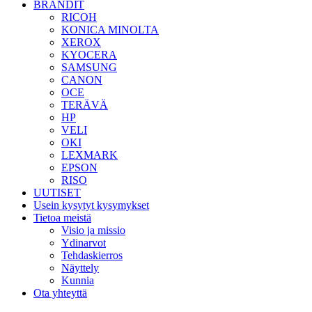
BRÄNDIT
RICOH
KONICA MINOLTA
XEROX
KYOCERA
SAMSUNG
CANON
OCE
TERÄVÄ
HP
VELI
OKI
LEXMARK
EPSON
RISO
UUTISET
Usein kysytyt kysymykset
Tietoa meistä
Visio ja missio
Ydinarvot
Tehdaskierros
Näyttely
Kunnia
Ota yhteyttä