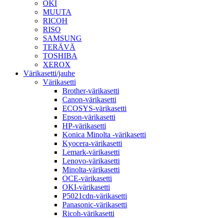
OKI
MUUTA
RICOH
RISO
SAMSUNG
TERÄVÄ
TOSHIBA
XEROX
Värikasetti/jauhe
Värikasetti
Brother-värikasetti
Canon-värikasetti
ECOSYS-värikasetti
Epson-värikasetti
HP-värikasetti
Konica Minolta -värikasetti
Kyocera-värikasetti
Lemark-värikasetti
Lenovo-värikasetti
Minolta-värikasetti
OCE-värikasetti
OKI-värikasetti
P5021cdn-värikasetti
Panasonic-värikasetti
Ricoh-värikasetti