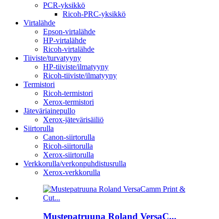
PCR-yksikkö
Ricoh-PRC-yksikkö
Virtalähde
Epson-virtalähde
HP-virtalähde
Ricoh-virtalähde
Tiiviste/turvatyyny
HP-tiiviste/ilmatyyny
Ricoh-tiiviste/ilmatyyny
Termistori
Ricoh-termistori
Xerox-termistori
Jäteväriainepullo
Xerox-jätevärisäiliö
Siirtorulla
Canon-siirtorulla
Ricoh-siirtorulla
Xerox-siirtorulla
Verkkorulla/verkonpuhdistusrulla
Xerox-verkkorulla
Mustepatruuna Roland VersaC...