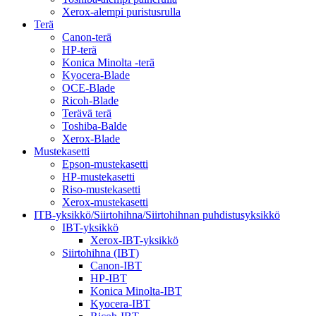
Xerox-alempi puristusrulla
Terä
Canon-terä
HP-terä
Konica Minolta -terä
Kyocera-Blade
OCE-Blade
Ricoh-Blade
Terävä terä
Toshiba-Balde
Xerox-Blade
Mustekasetti
Epson-mustekasetti
HP-mustekasetti
Riso-mustekasetti
Xerox-mustekasetti
ITB-yksikkö/Siirtohihna/Siirtohihnan puhdistusyksikkö
IBT-yksikkö
Xerox-IBT-yksikkö
Siirtohihna (IBT)
Canon-IBT
HP-IBT
Konica Minolta-IBT
Kyocera-IBT