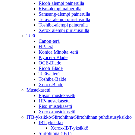
Ricoh-alempi painerulla
Riso-alempi painerulla
Samsung-alempi painerulla
Terävä-alempi puristusrulla
Toshiba-alempi painerulla
Xerox-alempi puristusrulla
Terä
Canon-terä
HP-terä
Konica Minolta -terä
Kyocera-Blade
OCE-Blade
Ricoh-Blade
Terävä terä
Toshiba-Balde
Xerox-Blade
Mustekasetti
Epson-mustekasetti
HP-mustekasetti
Riso-mustekasetti
Xerox-mustekasetti
ITB-yksikkö/Siirtohihna/Siirtohihnan puhdistusyksikkö
IBT-yksikkö
Xerox-IBT-yksikkö
Siirtohihna (IBT)