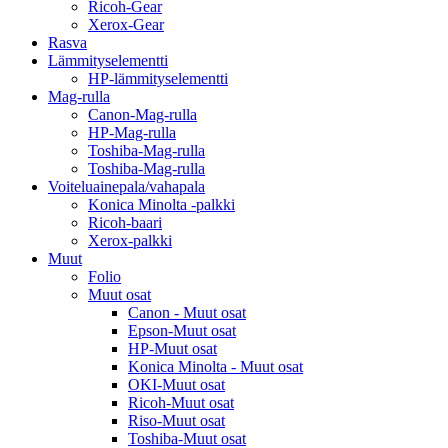
Ricoh-Gear
Xerox-Gear
Rasva
Lämmityselementti
HP-lämmityselementti
Mag-rulla
Canon-Mag-rulla
HP-Mag-rulla
Toshiba-Mag-rulla
Toshiba-Mag-rulla
Voiteluainepala/vahapala
Konica Minolta -palkki
Ricoh-baari
Xerox-palkki
Muut
Folio
Muut osat
Canon - Muut osat
Epson-Muut osat
HP-Muut osat
Konica Minolta - Muut osat
OKI-Muut osat
Ricoh-Muut osat
Riso-Muut osat
Toshiba-Muut osat