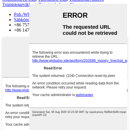
Toimistotarvikkeet
,
Toimistokokous
,
Varaosat
,
Puh./WhatsApp
Sähköposti
+86 757 86771039
+86 14739630203