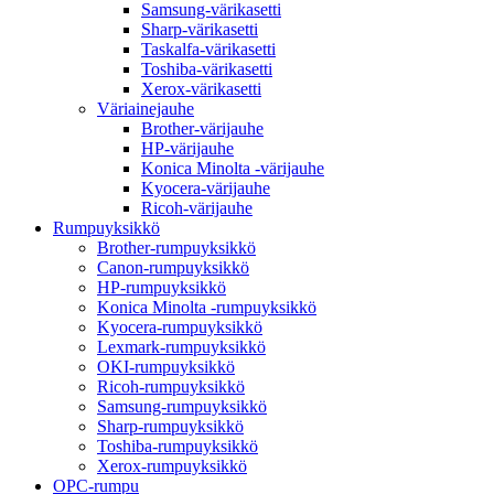
Samsung-värikasetti
Sharp-värikasetti
Taskalfa-värikasetti
Toshiba-värikasetti
Xerox-värikasetti
Väriainejauhe
Brother-värijauhe
HP-värijauhe
Konica Minolta -värijauhe
Kyocera-värijauhe
Ricoh-värijauhe
Rumpuyksikkö
Brother-rumpuyksikkö
Canon-rumpuyksikkö
HP-rumpuyksikkö
Konica Minolta -rumpuyksikkö
Kyocera-rumpuyksikkö
Lexmark-rumpuyksikkö
OKI-rumpuyksikkö
Ricoh-rumpuyksikkö
Samsung-rumpuyksikkö
Sharp-rumpuyksikkö
Toshiba-rumpuyksikkö
Xerox-rumpuyksikkö
OPC-rumpu