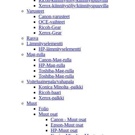
Ricoh-kiinnitysöljy/kiinnityspuuvilla
Xerox-kiinnitysöljy/kiinnityspuuvilla
Varusteet
Canon-varusteet
OCE-vaihteet
Ricoh-Gear
Xerox-Gear
Rasva
Lämmityselementti
HP-lämmityselementti
Mag-rulla
Canon-Mag-rulla
HP-Mag-rulla
Toshiba-Mag-rulla
Toshiba-Mag-rulla
Voiteluainepala/vahapala
Konica Minolta -palkki
Ricoh-baari
Xerox-palkki
Muut
Folio
Muut osat
Canon - Muut osat
Epson-Muut osat
HP-Muut osat