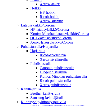
Xerox-laakeri
Holkki
HP-holkki
Ricoh-holkki
Xerox-Bushing
Latausyksikkö/Corona
HP-latausyksikkö/Corona
Konica Minoltan latausyksikkö/Corona
OCE-latausyksikkö/Corona
Xerox-latausyksikkö/Corona
Puhdistusrulla/Harjarulla
Harjarulla
Ricoh-sivellintela
Xerox-sivellinrulla
Puhdistusrulla
Canonin puhdistusrulla
HP-puhdistusrulla
Konica Minoltan puhdistusrulla
Ricoh-puhdistusrulla
Xerox-puhdistusrulla
Kehittäjärulla
Brother-kehitysrulla
Samsung-kehittäjärulla
Kiinnitysöljy/kiinnityspuuvilla