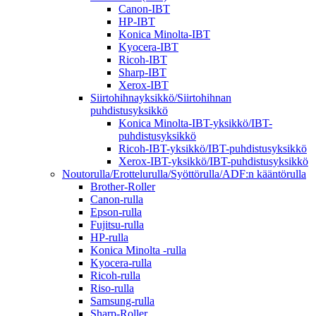
Canon-IBT
HP-IBT
Konica Minolta-IBT
Kyocera-IBT
Ricoh-IBT
Sharp-IBT
Xerox-IBT
Siirtohihnayksikkö/Siirtohihnan
puhdistusyksikkö
Konica Minolta-IBT-yksikkö/IBT-
puhdistusyksikkö
Ricoh-IBT-yksikkö/IBT-puhdistusyksikkö
Xerox-IBT-yksikkö/IBT-puhdistusyksikkö
Noutorulla/Erottelurulla/Syöttörulla/ADF:n kääntörulla
Brother-Roller
Canon-rulla
Epson-rulla
Fujitsu-rulla
HP-rulla
Konica Minolta -rulla
Kyocera-rulla
Ricoh-rulla
Riso-rulla
Samsung-rulla
Sharp-Roller