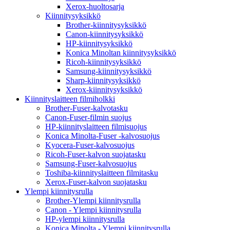
Xerox-huoltosarja
Kiinnitysyksikkö
Brother-kiinnitysyksikkö
Canon-kiinnitysyksikkö
HP-kiinnitysyksikkö
Konica Minoltan kiinnitysyksikkö
Ricoh-kiinnitysyksikkö
Samsung-kiinnitysyksikkö
Sharp-kiinnitysyksikkö
Xerox-kiinnitysyksikkö
Kiinnityslaitteen filmiholkki
Brother-Fuser-kalvotasku
Canon-Fuser-filmin suojus
HP-kiinnityslaitteen filmisuojus
Konica Minolta-Fuser -kalvosuojus
Kyocera-Fuser-kalvosuojus
Ricoh-Fuser-kalvon suojatasku
Samsung-Fuser-kalvosuojus
Toshiba-kiinnityslaitteen filmitasku
Xerox-Fuser-kalvon suojatasku
Ylempi kiinnitysrulla
Brother-Ylempi kiinnitysrulla
Canon - Ylempi kiinnitysrulla
HP-ylempi kiinnitysrulla
Konica Minolta - Ylempi kiinnitysrulla