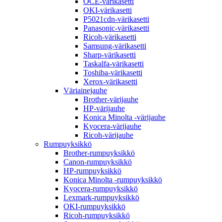
OCE-värikasetti
OKI-värikasetti
P5021cdn-värikasetti
Panasonic-värikasetti
Ricoh-värikasetti
Samsung-värikasetti
Sharp-värikasetti
Taskalfa-värikasetti
Toshiba-värikasetti
Xerox-värikasetti
Väriainejauhe
Brother-värijauhe
HP-värijauhe
Konica Minolta -värijauhe
Kyocera-värijauhe
Ricoh-värijauhe
Rumpuyksikkö
Brother-rumpuyksikkö
Canon-rumpuyksikkö
HP-rumpuyksikkö
Konica Minolta -rumpuyksikkö
Kyocera-rumpuyksikkö
Lexmark-rumpuyksikkö
OKI-rumpuyksikkö
Ricoh-rumpuyksikkö