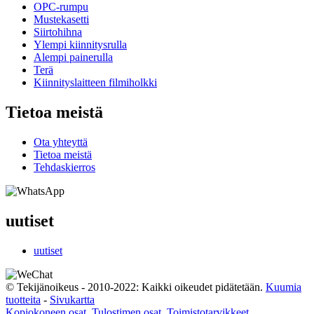
OPC-rumpu
Mustekasetti
Siirtohihna
Ylempi kiinnitysrulla
Alempi painerulla
Terä
Kiinnityslaitteen filmiholkki
Tietoa meistä
Ota yhteyttä
Tietoa meistä
Tehdaskierros
uutiset
uutiset
© Tekijänoikeus - 2010-2022: Kaikki oikeudet pidätetään.
Kuumia
tuotteita
-
Sivukartta
Kopiokoneen osat
,
Tulostimen osat
,
Toimistotarvikkeet
,