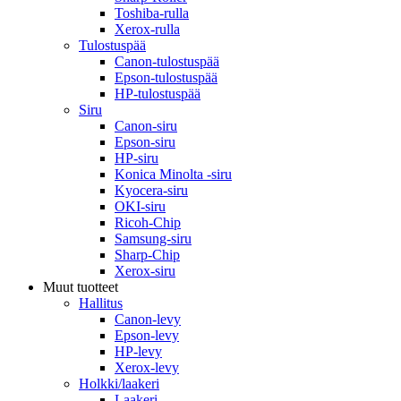
Toshiba-rulla
Xerox-rulla
Tulostuspää
Canon-tulostuspää
Epson-tulostuspää
HP-tulostuspää
Siru
Canon-siru
Epson-siru
HP-siru
Konica Minolta -siru
Kyocera-siru
OKI-siru
Ricoh-Chip
Samsung-siru
Sharp-Chip
Xerox-siru
Muut tuotteet
Hallitus
Canon-levy
Epson-levy
HP-levy
Xerox-levy
Holkki/laakeri
Laakeri