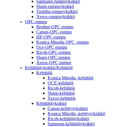
Samsung-rumpuyksikkö
Sharp-rumpuyksikkö
Toshiba-rumpuyksikkö
Xerox-rumpuyksikkö
OPC-rumpu
Brother-OPC-rumpu
Canon-OPC-rumpu
HP-OPC-rumpu
Konica Minolta OPC -rumpu
Oce-OPC-rumpu
Ricoh-OPC-rumpu
Sharp-OPC-rumpu
Xerox-OPC-rumpu
Kehittäjäyksikkö/Kehittäjä
Kehittäjä
Konica Minolta -kehittäjä
OCE-kehittäjä
Ricoh-kehittäjä
Sharp-kehittäjä
Xerox-kehittäjä
Kehittäjäyksikkö
Canon-kehitysyksikkö
Konica Minolta -kehitysyksikkö
Ricoh-kehittäjäyksikkö
Samsung-kehittäjäyksikkö