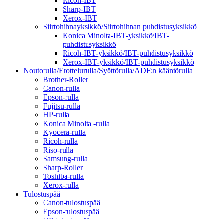
Ricoh-IBT
Sharp-IBT
Xerox-IBT
Siirtohihnayksikkö/Siirtohihnan puhdistusyksikkö
Konica Minolta-IBT-yksikkö/IBT-
puhdistusyksikkö
Ricoh-IBT-yksikkö/IBT-puhdistusyksikkö
Xerox-IBT-yksikkö/IBT-puhdistusyksikkö
Noutorulla/Erottelurulla/Syöttörulla/ADF:n kääntörulla
Brother-Roller
Canon-rulla
Epson-rulla
Fujitsu-rulla
HP-rulla
Konica Minolta -rulla
Kyocera-rulla
Ricoh-rulla
Riso-rulla
Samsung-rulla
Sharp-Roller
Toshiba-rulla
Xerox-rulla
Tulostuspää
Canon-tulostuspää
Epson-tulostuspää