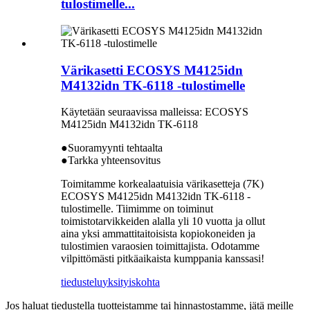
tulostimelle...
Värikasetti ECOSYS M4125idn
M4132idn TK-6118 -tulostimelle
Käytetään seuraavissa malleissa: ECOSYS
M4125idn M4132idn TK-6118
●Suoramyynti tehtaalta
●Tarkka yhteensovitus
Toimitamme korkealaatuisia värikasetteja (7K)
ECOSYS M4125idn M4132idn TK-6118 -
tulostimelle. Tiimimme on toiminut
toimistotarvikkeiden alalla yli 10 vuotta ja ollut
aina yksi ammattitaitoisista kopiokoneiden ja
tulostimien varaosien toimittajista. Odotamme
vilpittömästi pitkäaikaista kumppania kanssasi!
tiedustelu
yksityiskohta
Jos haluat tiedustella tuotteistamme tai hinnastostamme, jätä meille