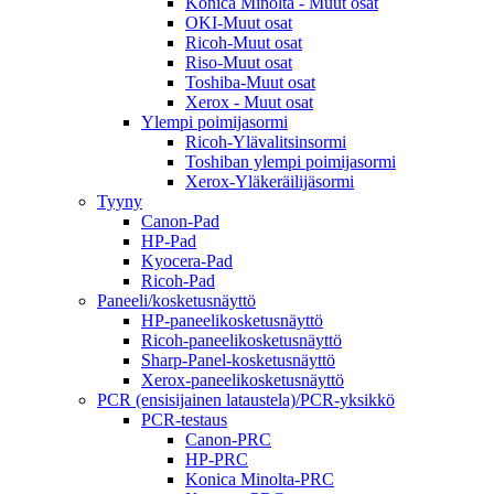
Konica Minolta - Muut osat
OKI-Muut osat
Ricoh-Muut osat
Riso-Muut osat
Toshiba-Muut osat
Xerox - Muut osat
Ylempi poimijasormi
Ricoh-Ylävalitsinsormi
Toshiban ylempi poimijasormi
Xerox-Yläkeräilijäsormi
Tyyny
Canon-Pad
HP-Pad
Kyocera-Pad
Ricoh-Pad
Paneeli/kosketusnäyttö
HP-paneelikosketusnäyttö
Ricoh-paneelikosketusnäyttö
Sharp-Panel-kosketusnäyttö
Xerox-paneelikosketusnäyttö
PCR (ensisijainen lataustela)/PCR-yksikkö
PCR-testaus
Canon-PRC
HP-PRC
Konica Minolta-PRC