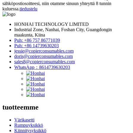
sähköpostiosoitteesi, niin otamme sinuun yhteyttä 8 tunnin
kuluessa.
tiedustelu
HONHAI TECHNOLOGY LIMITED
Industrial Zone, Nanhai, Foshan City, Guangdongin
maakunta, Kiina
Puh: +86 757 86771039
Puh: +86 14739630203
jessie@copierconsumables.com
doris@copierconsumables.com
sales8@copierconsumables.com
WhatsApp：8614739630203
tuotteemme
Värikasetti
Rumpuyksikkö
Kiinnitysyksikkö