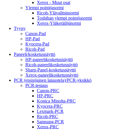
Xerox - Muut osat
Ylempi poimijasormi
Ricoh-Ylävalitsinsormi
Toshiban ylempi poimijasormi
Xerox-Yläkeräilijäsormi
Tyyny
Canon-Pad
HP-Pad
Kyocera-Pad
Ricoh-Pad
Paneeli/kosketusnäyttö
HP-paneelikosketusnäyttö
Ricoh-paneelikosketusnäyttö
Sharp-Panel-kosketusnäyttö
Xerox-paneelikosketusnäyttö
PCR (ensisijainen lataustela)/PCR-yksikkö
PCR-testaus
Canon-PRC
HP-PRC
Konica Minolta-PRC
Kyocera-PRC
Lexmark-PCR
Ricoh-PRC
Samsung-PCR
Xerox-PRC