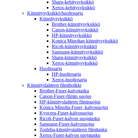
Sharp-kehitysyksikkö
Xerox-kehitysyksikkö
Kiinnitysyksikkö/huoltosarja
Kiinnitysyksikkö
Brother-kiinnitysyksikkö
Canon-kiinnitysyksikkö
HP-kiinnitysyksikkö
Konica Minoltan kiinnitysyksikkö
Ricoh-kiinnitysyksikkö
Samsung-kiinnitysyksikkö
Sharp-kiinnitysyksikkö
Xerox-kiinnitysyksikkö
Huoltosarja
HP-huoltosarja
Xerox-huoltosarja
Kiinnityslaitteen filmiholkki
Brother-Fuser-kalvotasku
Canon-Fuser-filmin suojus
HP-kiinnityslaitteen filmisuojus
Konica Minolta-Fuser -kalvosuojus
Kyocera-Fuser-kalvosuojus
Ricoh-Fuser-kalvon suojatasku
Samsung-Fuser-kalvosuojus
Toshiba-kiinnityslaitteen filmitasku
Xerox-Fuser-kalvon suojatasku