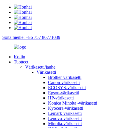
Soita meille: +86 757 86771039
Kotiin
Tuotteet
Värikasetti/jauhe
Värikasetti
Brother-värikasetti
Canon-värikasetti
ECOSYS-värikasetti
Epson-värikasetti
HP-värikasetti
Konica Minolta -värikasetti
Kyocera-värikasetti
Lemark-värikasetti
Lenovo-värikasetti
Minolta-värikasetti