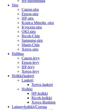
HP-tulostuspää
Siru
Canon-siru
Epson-siru
HP-siru
Konica Minolta -siru
Kyocera-siru
OKI-siru
Ricoh-Chip
Samsung-siru
Sharp-Chip
Xerox-siru
Hallitus
Canon-levy
Epson-levy
HP-levy
Xerox-levy
Holkki/laakeri
Laakeri
Xerox-laakeri
Holkki
HP-holkki
Ricoh-holkki
Xerox-Bushing
Latausyksikkö/Corona