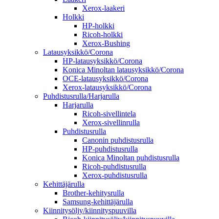
Xerox-laakeri
Holkki
HP-holkki
Ricoh-holkki
Xerox-Bushing
Latausyksikkö/Corona
HP-latausyksikkö/Corona
Konica Minoltan latausyksikkö/Corona
OCE-latausyksikkö/Corona
Xerox-latausyksikkö/Corona
Puhdistusrulla/Harjarulla
Harjarulla
Ricoh-sivellintela
Xerox-sivellinrulla
Puhdistusrulla
Canonin puhdistusrulla
HP-puhdistusrulla
Konica Minoltan puhdistusrulla
Ricoh-puhdistusrulla
Xerox-puhdistusrulla
Kehittäjärulla
Brother-kehitysrulla
Samsung-kehittäjärulla
Kiinnitysöljy/kiinnityspuuvilla