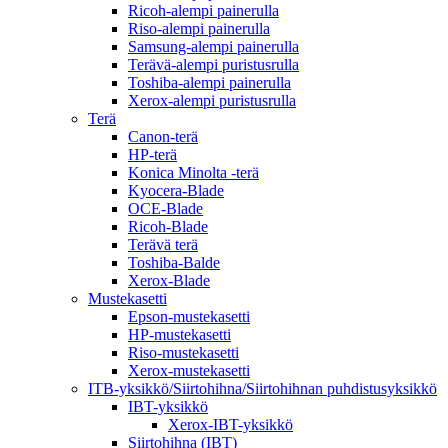
Ricoh-alempi painerulla
Riso-alempi painerulla
Samsung-alempi painerulla
Terävä-alempi puristusrulla
Toshiba-alempi painerulla
Xerox-alempi puristusrulla
Terä
Canon-terä
HP-terä
Konica Minolta -terä
Kyocera-Blade
OCE-Blade
Ricoh-Blade
Terävä terä
Toshiba-Balde
Xerox-Blade
Mustekasetti
Epson-mustekasetti
HP-mustekasetti
Riso-mustekasetti
Xerox-mustekasetti
ITB-yksikkö/Siirtohihna/Siirtohihnan puhdistusyksikkö
IBT-yksikkö
Xerox-IBT-yksikkö
Siirtohihna (IBT)