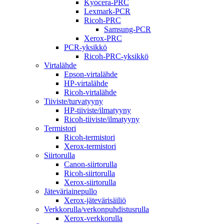
Kyocera-PRC
Lexmark-PCR
Ricoh-PRC
Samsung-PCR
Xerox-PRC
PCR-yksikkö
Ricoh-PRC-yksikkö
Virtalähde
Epson-virtalähde
HP-virtalähde
Ricoh-virtalähde
Tiiviste/turvatyyny
HP-tiiviste/ilmatyyny
Ricoh-tiiviste/ilmatyyny
Termistori
Ricoh-termistori
Xerox-termistori
Siirtorulla
Canon-siirtorulla
Ricoh-siirtorulla
Xerox-siirtorulla
Jäteväriainepullo
Xerox-jätevärisäiliö
Verkkorulla/verkonpuhdistusrulla
Xerox-verkkorulla