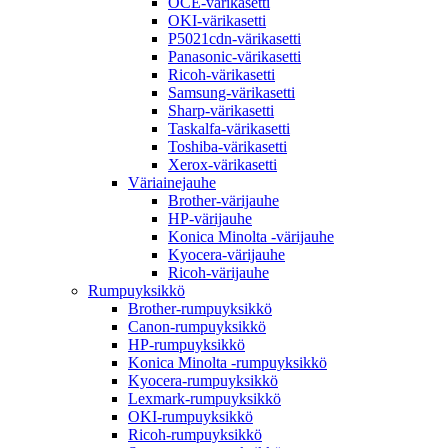
OCE-värikasetti
OKI-värikasetti
P5021cdn-värikasetti
Panasonic-värikasetti
Ricoh-värikasetti
Samsung-värikasetti
Sharp-värikasetti
Taskalfa-värikasetti
Toshiba-värikasetti
Xerox-värikasetti
Väriainejauhe
Brother-värijauhe
HP-värijauhe
Konica Minolta -värijauhe
Kyocera-värijauhe
Ricoh-värijauhe
Rumpuyksikkö
Brother-rumpuyksikkö
Canon-rumpuyksikkö
HP-rumpuyksikkö
Konica Minolta -rumpuyksikkö
Kyocera-rumpuyksikkö
Lexmark-rumpuyksikkö
OKI-rumpuyksikkö
Ricoh-rumpuyksikkö