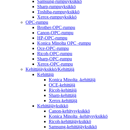
Samsung-rumpuyksikkö
Sharp-rumpuyksikkö
Toshiba-rumpuyksikkö
Xerox-rumpuyksikkö
OPC-rumpu
Brother-OPC-rumpu
Canon-OPC-rumpu
HP-OPC-rumpu
Konica Minolta OPC -rumpu
Oce-OPC-rumpu
Ricoh-OPC-rumpu
Sharp-OPC-rumpu
Xerox-OPC-rumpu
Kehittäjäyksikkö/Kehittäjä
Kehittäjä
Konica Minolta -kehittäjä
OCE-kehittäjä
Ricoh-kehittäjä
Sharp-kehittäjä
Xerox-kehittäjä
Kehittäjäyksikkö
Canon-kehitysyksikkö
Konica Minolta -kehitysyksikkö
Ricoh-kehittäjäyksikkö
Samsung-kehittäjäyksikkö