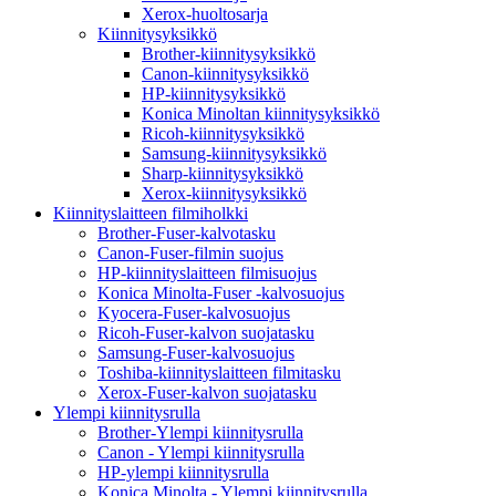
Xerox-huoltosarja
Kiinnitysyksikkö
Brother-kiinnitysyksikkö
Canon-kiinnitysyksikkö
HP-kiinnitysyksikkö
Konica Minoltan kiinnitysyksikkö
Ricoh-kiinnitysyksikkö
Samsung-kiinnitysyksikkö
Sharp-kiinnitysyksikkö
Xerox-kiinnitysyksikkö
Kiinnityslaitteen filmiholkki
Brother-Fuser-kalvotasku
Canon-Fuser-filmin suojus
HP-kiinnityslaitteen filmisuojus
Konica Minolta-Fuser -kalvosuojus
Kyocera-Fuser-kalvosuojus
Ricoh-Fuser-kalvon suojatasku
Samsung-Fuser-kalvosuojus
Toshiba-kiinnityslaitteen filmitasku
Xerox-Fuser-kalvon suojatasku
Ylempi kiinnitysrulla
Brother-Ylempi kiinnitysrulla
Canon - Ylempi kiinnitysrulla
HP-ylempi kiinnitysrulla
Konica Minolta - Ylempi kiinnitysrulla