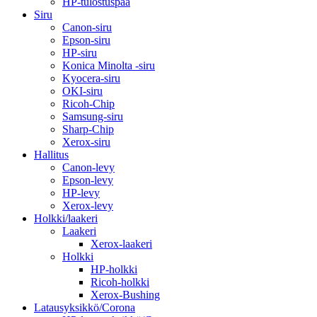
HP-tulostuspää
Siru
Canon-siru
Epson-siru
HP-siru
Konica Minolta -siru
Kyocera-siru
OKI-siru
Ricoh-Chip
Samsung-siru
Sharp-Chip
Xerox-siru
Hallitus
Canon-levy
Epson-levy
HP-levy
Xerox-levy
Holkki/laakeri
Laakeri
Xerox-laakeri
Holkki
HP-holkki
Ricoh-holkki
Xerox-Bushing
Latausyksikkö/Corona