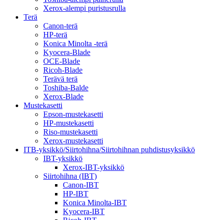
Xerox-alempi puristusrulla
Terä
Canon-terä
HP-terä
Konica Minolta -terä
Kyocera-Blade
OCE-Blade
Ricoh-Blade
Terävä terä
Toshiba-Balde
Xerox-Blade
Mustekasetti
Epson-mustekasetti
HP-mustekasetti
Riso-mustekasetti
Xerox-mustekasetti
ITB-yksikkö/Siirtohihna/Siirtohihnan puhdistusyksikkö
IBT-yksikkö
Xerox-IBT-yksikkö
Siirtohihna (IBT)
Canon-IBT
HP-IBT
Konica Minolta-IBT
Kyocera-IBT