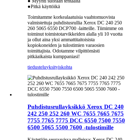
● Myynti suoraan tehtaalta
●Pitkä käyttöikä
Toimitamme korkealaatuisia vaahtomuovista
valmistettuja puhdistusrullia Xerox DC 240 250
260 5065 6550 DCP700 -laitteille. Tiimimme on
toiminut toimistotarvikkeiden alalla yli 10 vuotta
ja ollut aina yksi ammattitaitoisista
kopiokoneiden ja tulostimien varaosien
toimittajista. Odotamme vilpittömästi
pitkäaikaista kumppaniasi!
tiedustelu
yksityiskohta
Puhdistusrullayksikkö Xerox DC 240
242 250 252 260 WC 7655 7665 7675
7755 7765 7775 DCC 6550 7500 7550
6500 5065 5500 7600 -tulostimille
Käytetään seuraavissa malleissa: Xerox DC 240