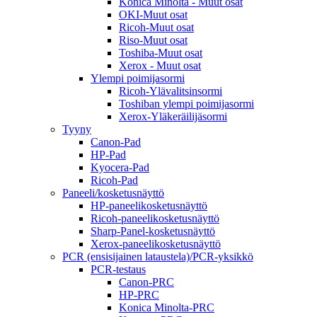
Konica Minolta - Muut osat
OKI-Muut osat
Ricoh-Muut osat
Riso-Muut osat
Toshiba-Muut osat
Xerox - Muut osat
Ylempi poimijasormi
Ricoh-Ylävalitsinsormi
Toshiban ylempi poimijasormi
Xerox-Yläkeräilijäsormi
Tyyny
Canon-Pad
HP-Pad
Kyocera-Pad
Ricoh-Pad
Paneeli/kosketusnäyttö
HP-paneelikosketusnäyttö
Ricoh-paneelikosketusnäyttö
Sharp-Panel-kosketusnäyttö
Xerox-paneelikosketusnäyttö
PCR (ensisijainen lataustela)/PCR-yksikkö
PCR-testaus
Canon-PRC
HP-PRC
Konica Minolta-PRC