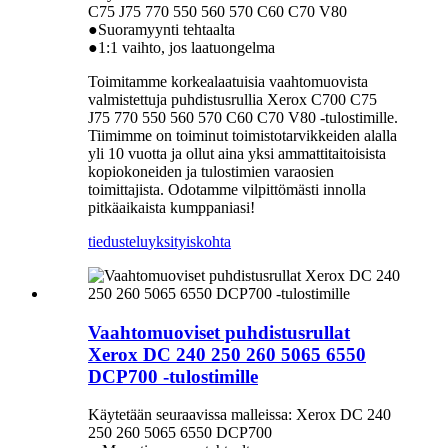
C75 J75 770 550 560 570 C60 C70 V80
●Suoramyynti tehtaalta
●1:1 vaihto, jos laatuongelma
Toimitamme korkealaatuisia vaahtomuovista
valmistettuja puhdistusrullia Xerox C700 C75
J75 770 550 560 570 C60 C70 V80 -tulostimille.
Tiimimme on toiminut toimistotarvikkeiden alalla
yli 10 vuotta ja ollut aina yksi ammattitaitoisista
kopiokoneiden ja tulostimien varaosien
toimittajista. Odotamme vilpittömästi innolla
pitkäaikaista kumppaniasi!
tiedustelu
yksityiskohta
Vaahtomuoviset puhdistusrullat
Xerox DC 240 250 260 5065 6550
DCP700 -tulostimille
Käytetään seuraavissa malleissa: Xerox DC 240
250 260 5065 6550 DCP700