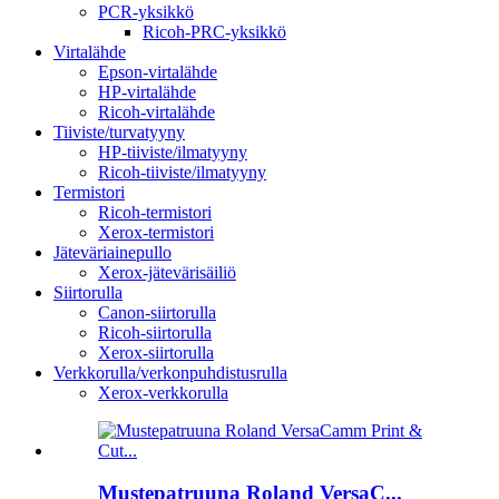
PCR-yksikkö
Ricoh-PRC-yksikkö
Virtalähde
Epson-virtalähde
HP-virtalähde
Ricoh-virtalähde
Tiiviste/turvatyyny
HP-tiiviste/ilmatyyny
Ricoh-tiiviste/ilmatyyny
Termistori
Ricoh-termistori
Xerox-termistori
Jäteväriainepullo
Xerox-jätevärisäiliö
Siirtorulla
Canon-siirtorulla
Ricoh-siirtorulla
Xerox-siirtorulla
Verkkorulla/verkonpuhdistusrulla
Xerox-verkkorulla
Mustepatruuna Roland VersaC...