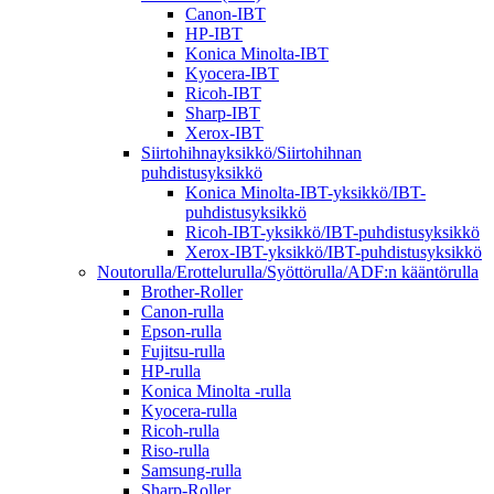
Canon-IBT
HP-IBT
Konica Minolta-IBT
Kyocera-IBT
Ricoh-IBT
Sharp-IBT
Xerox-IBT
Siirtohihnayksikkö/Siirtohihnan
puhdistusyksikkö
Konica Minolta-IBT-yksikkö/IBT-
puhdistusyksikkö
Ricoh-IBT-yksikkö/IBT-puhdistusyksikkö
Xerox-IBT-yksikkö/IBT-puhdistusyksikkö
Noutorulla/Erottelurulla/Syöttörulla/ADF:n kääntörulla
Brother-Roller
Canon-rulla
Epson-rulla
Fujitsu-rulla
HP-rulla
Konica Minolta -rulla
Kyocera-rulla
Ricoh-rulla
Riso-rulla
Samsung-rulla
Sharp-Roller