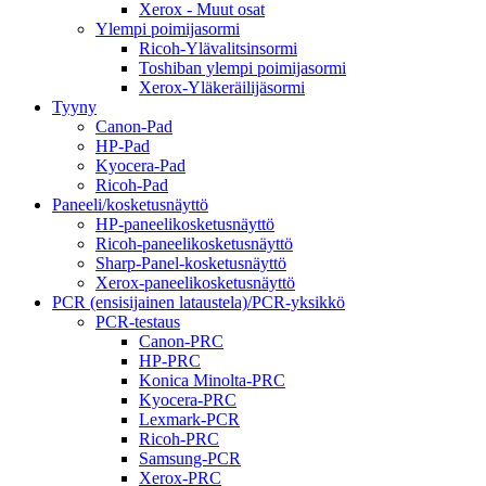
Xerox - Muut osat
Ylempi poimijasormi
Ricoh-Ylävalitsinsormi
Toshiban ylempi poimijasormi
Xerox-Yläkeräilijäsormi
Tyyny
Canon-Pad
HP-Pad
Kyocera-Pad
Ricoh-Pad
Paneeli/kosketusnäyttö
HP-paneelikosketusnäyttö
Ricoh-paneelikosketusnäyttö
Sharp-Panel-kosketusnäyttö
Xerox-paneelikosketusnäyttö
PCR (ensisijainen lataustela)/PCR-yksikkö
PCR-testaus
Canon-PRC
HP-PRC
Konica Minolta-PRC
Kyocera-PRC
Lexmark-PCR
Ricoh-PRC
Samsung-PCR
Xerox-PRC