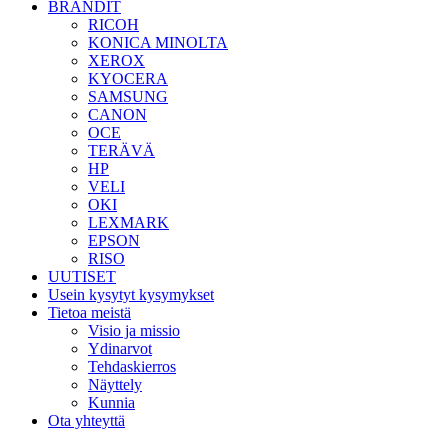
BRÄNDIT
RICOH
KONICA MINOLTA
XEROX
KYOCERA
SAMSUNG
CANON
OCE
TERÄVÄ
HP
VELI
OKI
LEXMARK
EPSON
RISO
UUTISET
Usein kysytyt kysymykset
Tietoa meistä
Visio ja missio
Ydinarvot
Tehdaskierros
Näyttely
Kunnia
Ota yhteyttä