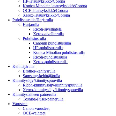
HP-latausyksikkö/Corona
Konica Minoltan latausyksikkö/Corona
OCE-latausyksikkö/Corona
Xerox-latausyksikkö/Corona
Puhdistusrulla/Harjarulla
Harjarulla
Ricoh-sivellintela
Xerox-sivellinrulla
Puhdistusrulla
Canonin puhdistusrulla
HP-puhdistusrulla
Konica Minoltan puhdistusrulla
Ricoh-puhdistusrulla
Xerox-puhdistusrulla
Kehittäjärulla
Brother-kehitysrulla
Samsung-kehittäjärulla
Kiinnitysöljy/kiinnityspuuvilla
Ricoh-kiinnitysöljy/kiinnityspuuvilla
Xerox-kiinnitysöljy/kiinnityspuuvilla
Kiinnityslaitteen painerulla
Toshiba-Fuser-painerulla
Varusteet
Canon-varusteet
OCE-vaihteet