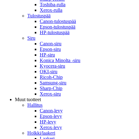
Toshiba-rulla
Xerox-rulla
Tulostuspää
Canon-tulostuspää
Epson-tulostuspää
HP-tulostuspää
Siru
Canon-siru
Epson-siru
HP-siru
Konica Minolta -siru
Kyocera-siru
OKI-siru
Ricoh-Chip
Samsung-siru
Sharp-Chip
Xerox-siru
Muut tuotteet
Hallitus
Canon-levy
Epson-levy
HP-levy
Xerox-levy
Holkki/laakeri
Laakeri