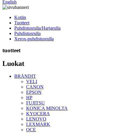
English
Kotiin
Tuotteet
Puhdistusrulla/Harjarulla
Puhdistusrulla
Xerox-puhdistusrulla
tuotteet
Luokat
BRÄNDIT
VELI
CANON
EPSON
HP
FUJITSU
KONICA MINOLTA
KYOCERA
LENOVO
LEXMARK
OCE