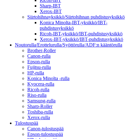
Ricoh-IBT
Sharp-IBT
Xerox-IBT
Siirtohihnayksikkö/Siirtohihnan puhdistusyksikkö
Konica Minolta-IBT-yksikkö/IBT-
puhdistusyksikkö
Ricoh-IBT-yksikkö/IBT-puhdistusyksikkö
Xerox-IBT-yksikkö/IBT-puhdistusyksikkö
Noutorulla/Erottelurulla/Syöttörulla/ADF:n kääntörulla
Brother-Roller
Canon-rulla
Epson-rulla
Fujitsu-rulla
HP-rulla
Konica Minolta -rulla
Kyocera-rulla
Ricoh-rulla
Riso-rulla
Samsung-rulla
Sharp-Roller
Toshiba-rulla
Xerox-rulla
Tulostuspää
Canon-tulostuspää
Epson-tulostuspää