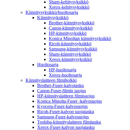
Sharp-kehitysyksikkö
Xerox-kehitysyksikkö
Kiinnitysyksikkö/huoltosarja
Kiinnitysyksikkö
Brother-kiinnitysyksikkö
Canon-kiinnitysyksikkö
HP-kiinnitysyksikkö
Konica Minoltan kiinnitysyksikkö
Ricoh-kiinnitysyksikkö
Samsung-kiinnitysyksikkö
Sharp-kiinnitysyksikkö
Xerox-kiinnitysyksikkö
Huoltosarja
HP-huoltosarja
Xerox-huoltosarja
Kiinnityslaitteen filmiholkki
Brother-Fuser-kalvotasku
Canon-Fuser-filmin suojus
HP-kiinnityslaitteen filmisuojus
Konica Minolta-Fuser -kalvosuojus
Kyocera-Fuser-kalvosuojus
Ricoh-Fuser-kalvon suojatasku
Samsung-Fuser-kalvosuojus
Toshiba-kiinnityslaitteen filmitasku
Xerox-Fuser-kalvon suojatasku