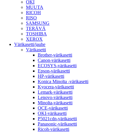
OKI
MUUTA
RICOH
RISO
SAMSUNG
TERÄVÄ
TOSHIBA
XEROX
Värikasetti/jauhe
Värikasetti
Brother-värikasetti
Canon-värikasetti
ECOSYS-värikasetti
Epson-värikasetti
HP-värikasetti
Konica Minolta -värikasetti
Kyocera-värikasetti
Lemark-värikasetti
Lenovo-värikasetti
Minolta-värikasetti
OCE-värikasetti
OKI-värikasetti
P5021cdn-värikasetti
Panasonic-värikasetti
Ricoh-värikasetti