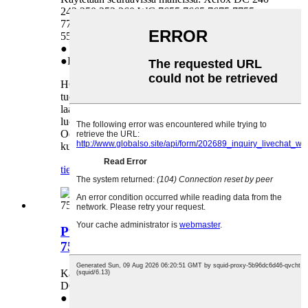
242 250 252 260 WC 7655 7665 7675 7755
7765 7775 DCC 6550 7500 7550 6500 5065
5500 7600
● Myynti suoraan tehtaalta
●Pitkä käyttöikä
HONHAI TECHNOLOGY LIMITED keskittyy
tuotantoympäristöön, pitää tärkeänä tuotteiden
laatua ja odottaa luovansa vahvan
luottamussuhteen globaalien asiakkaiden kanssa.
Odotamme vilpittömästi innolla pitkäaikaista
kumppania kanssasi!
tiedustelu
yksityiskohta
Puhdistusrulla Xerox DCC5065 6550
7550 7500 6500 -tulostimelle
Käytetään seuraavissa malleissa: Xerox
DCC5065 6550 7550 7500 6500
● Myynti suoraan tehtaalta