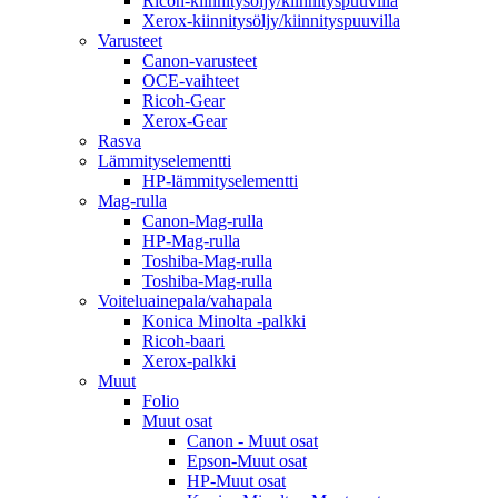
Ricoh-kiinnitysöljy/kiinnityspuuvilla
Xerox-kiinnitysöljy/kiinnityspuuvilla
Varusteet
Canon-varusteet
OCE-vaihteet
Ricoh-Gear
Xerox-Gear
Rasva
Lämmityselementti
HP-lämmityselementti
Mag-rulla
Canon-Mag-rulla
HP-Mag-rulla
Toshiba-Mag-rulla
Toshiba-Mag-rulla
Voiteluainepala/vahapala
Konica Minolta -palkki
Ricoh-baari
Xerox-palkki
Muut
Folio
Muut osat
Canon - Muut osat
Epson-Muut osat
HP-Muut osat