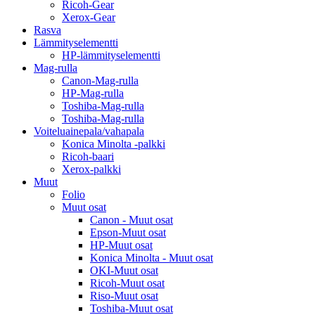
Ricoh-Gear
Xerox-Gear
Rasva
Lämmityselementti
HP-lämmityselementti
Mag-rulla
Canon-Mag-rulla
HP-Mag-rulla
Toshiba-Mag-rulla
Toshiba-Mag-rulla
Voiteluainepala/vahapala
Konica Minolta -palkki
Ricoh-baari
Xerox-palkki
Muut
Folio
Muut osat
Canon - Muut osat
Epson-Muut osat
HP-Muut osat
Konica Minolta - Muut osat
OKI-Muut osat
Ricoh-Muut osat
Riso-Muut osat
Toshiba-Muut osat