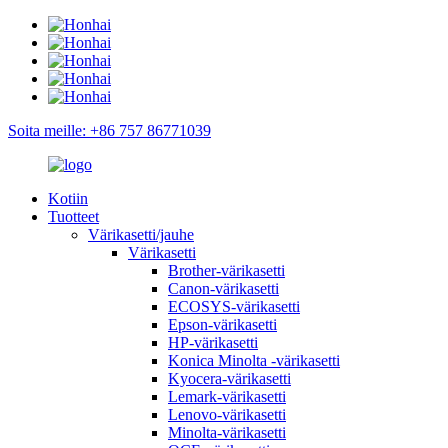
Soita meille: +86 757 86771039
Kotiin
Tuotteet
Värikasetti/jauhe
Värikasetti
Brother-värikasetti
Canon-värikasetti
ECOSYS-värikasetti
Epson-värikasetti
HP-värikasetti
Konica Minolta -värikasetti
Kyocera-värikasetti
Lemark-värikasetti
Lenovo-värikasetti
Minolta-värikasetti