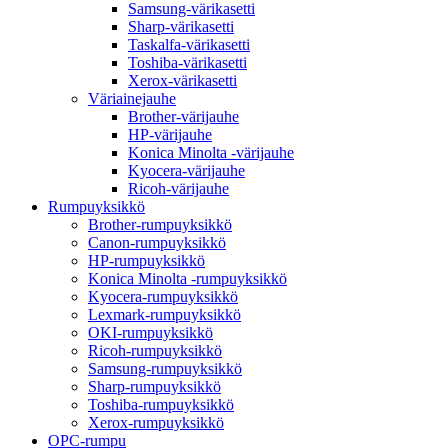
Samsung-värikasetti
Sharp-värikasetti
Taskalfa-värikasetti
Toshiba-värikasetti
Xerox-värikasetti
Väriainejauhe
Brother-värijauhe
HP-värijauhe
Konica Minolta -värijauhe
Kyocera-värijauhe
Ricoh-värijauhe
Rumpuyksikkö
Brother-rumpuyksikkö
Canon-rumpuyksikkö
HP-rumpuyksikkö
Konica Minolta -rumpuyksikkö
Kyocera-rumpuyksikkö
Lexmark-rumpuyksikkö
OKI-rumpuyksikkö
Ricoh-rumpuyksikkö
Samsung-rumpuyksikkö
Sharp-rumpuyksikkö
Toshiba-rumpuyksikkö
Xerox-rumpuyksikkö
OPC-rumpu