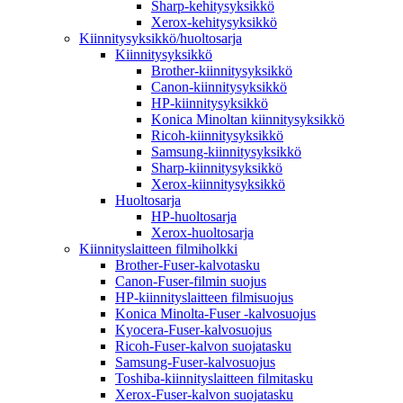
Sharp-kehitysyksikkö
Xerox-kehitysyksikkö
Kiinnitysyksikkö/huoltosarja
Kiinnitysyksikkö
Brother-kiinnitysyksikkö
Canon-kiinnitysyksikkö
HP-kiinnitysyksikkö
Konica Minoltan kiinnitysyksikkö
Ricoh-kiinnitysyksikkö
Samsung-kiinnitysyksikkö
Sharp-kiinnitysyksikkö
Xerox-kiinnitysyksikkö
Huoltosarja
HP-huoltosarja
Xerox-huoltosarja
Kiinnityslaitteen filmiholkki
Brother-Fuser-kalvotasku
Canon-Fuser-filmin suojus
HP-kiinnityslaitteen filmisuojus
Konica Minolta-Fuser -kalvosuojus
Kyocera-Fuser-kalvosuojus
Ricoh-Fuser-kalvon suojatasku
Samsung-Fuser-kalvosuojus
Toshiba-kiinnityslaitteen filmitasku
Xerox-Fuser-kalvon suojatasku