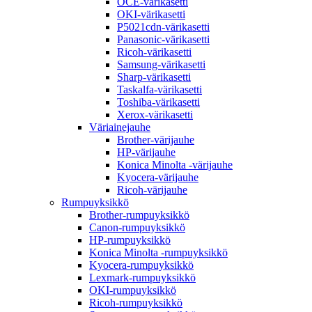
OCE-värikasetti
OKI-värikasetti
P5021cdn-värikasetti
Panasonic-värikasetti
Ricoh-värikasetti
Samsung-värikasetti
Sharp-värikasetti
Taskalfa-värikasetti
Toshiba-värikasetti
Xerox-värikasetti
Väriainejauhe
Brother-värijauhe
HP-värijauhe
Konica Minolta -värijauhe
Kyocera-värijauhe
Ricoh-värijauhe
Rumpuyksikkö
Brother-rumpuyksikkö
Canon-rumpuyksikkö
HP-rumpuyksikkö
Konica Minolta -rumpuyksikkö
Kyocera-rumpuyksikkö
Lexmark-rumpuyksikkö
OKI-rumpuyksikkö
Ricoh-rumpuyksikkö