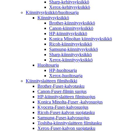
Sharp-kehitysyksikkö
Xerox-kehitysyksikkö
Kiinnitysyksikkö/huoltosarja
Kiinnitysyksikkö
Brother-kiinnitysyksikkö
Canon-kiinnitysyksikkö
HP-kiinnitysyksikkö
Konica Minoltan kiinnitysyksikkö
Ricoh-kiinnitysyksikkö
Samsung-kiinnitysyksikkö
Sharp-kiinnitysyksikkö
Xerox-kiinnitysyksikkö
Huoltosarja
HP-huoltosarja
Xerox-huoltosarja
Kiinnityslaitteen filmiholkki
Brother-Fuser-kalvotasku
Canon-Fuser-filmin suojus
HP-kiinnityslaitteen filmisuojus
Konica Minolta-Fuser -kalvosuojus
Kyocera-Fuser-kalvosuojus
Ricoh-Fuser-kalvon suojatasku
Samsung-Fuser-kalvosuojus
Toshiba-kiinnityslaitteen filmitasku
Xerox-Fuser-kalvon suojatasku