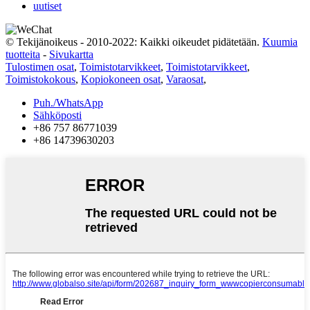
uutiset
© Tekijänoikeus - 2010-2022: Kaikki oikeudet pidätetään.
Kuumia
tuotteita
-
Sivukartta
Tulostimen osat
,
Toimistotarvikkeet
,
Toimistotarvikkeet
,
Toimistokokous
,
Kopiokoneen osat
,
Varaosat
,
Puh./WhatsApp
Sähköposti
+86 757 86771039
+86 14739630203