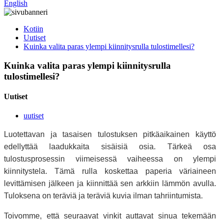
English
Kotiin
Uutiset
Kuinka valita paras ylempi kiinnitysrulla tulostimellesi?
Kuinka valita paras ylempi kiinnitysrulla
tulostimellesi?
Uutiset
uutiset
Luotettavan ja tasaisen tulostuksen pitkäaikainen käyttö
edellyttää laadukkaita sisäisiä osia. Tärkeä osa
tulostusprosessin viimeisessä vaiheessa on ylempi
kiinnitystela. Tämä rulla koskettaa paperia väriaineen
levittämisen jälkeen ja kiinnittää sen arkkiin lämmön avulla.
Tuloksena on teräviä ja teräviä kuvia ilman tahriintumista.
Toivomme, että seuraavat vinkit auttavat sinua tekemään