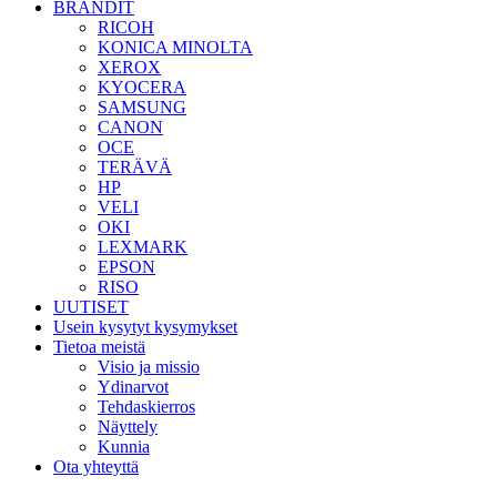
BRÄNDIT
RICOH
KONICA MINOLTA
XEROX
KYOCERA
SAMSUNG
CANON
OCE
TERÄVÄ
HP
VELI
OKI
LEXMARK
EPSON
RISO
UUTISET
Usein kysytyt kysymykset
Tietoa meistä
Visio ja missio
Ydinarvot
Tehdaskierros
Näyttely
Kunnia
Ota yhteyttä