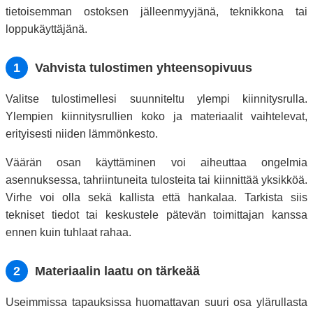
tietoisemman ostoksen jälleenmyyjänä, teknikkona tai
loppukäyttäjänä.
1
Vahvista tulostimen yhteensopivuus
Valitse tulostimellesi suunniteltu ylempi kiinnitysrulla.
Ylempien kiinnitysrullien koko ja materiaalit vaihtelevat,
erityisesti niiden lämmönkesto.
Väärän osan käyttäminen voi aiheuttaa ongelmia
asennuksessa, tahriintuneita tulosteita tai kiinnittää yksikköä.
Virhe voi olla sekä kallista että hankalaa. Tarkista siis
tekniset tiedot tai keskustele pätevän toimittajan kanssa
ennen kuin tuhlaat rahaa.
2
Materiaalin laatu on tärkeää
Useimmissa tapauksissa huomattavan suuri osa ylärullasta