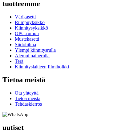
tuotteemme
Värikasetti
Rumpuyksikkö
Kiinnitysyksikkö
OPC-rumpu
Mustekasetti
Siirtohihna
Ylempi kiinnitysrulla
Alempi painerulla
Terä
Kiinnityslaitteen filmiholkki
Tietoa meistä
Ota yhteyttä
Tietoa meistä
Tehdaskierros
uutiset