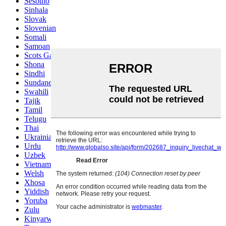
Sesotho
Sinhala
Slovak
Slovenian
Somali
Samoan
Scots Gaelic
Shona
Sindhi
Sundanese
Swahili
Tajik
Tamil
Telugu
Thai
Ukrainian
Urdu
Uzbek
Vietnamese
Welsh
Xhosa
Yiddish
Yoruba
Zulu
Kinyarwanda