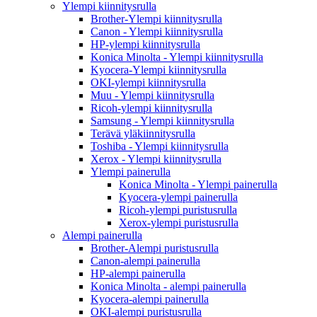
Ylempi kiinnitysrulla
Brother-Ylempi kiinnitysrulla
Canon - Ylempi kiinnitysrulla
HP-ylempi kiinnitysrulla
Konica Minolta - Ylempi kiinnitysrulla
Kyocera-Ylempi kiinnitysrulla
OKI-ylempi kiinnitysrulla
Muu - Ylempi kiinnitysrulla
Ricoh-ylempi kiinnitysrulla
Samsung - Ylempi kiinnitysrulla
Terävä yläkiinnitysrulla
Toshiba - Ylempi kiinnitysrulla
Xerox - Ylempi kiinnitysrulla
Ylempi painerulla
Konica Minolta - Ylempi painerulla
Kyocera-ylempi painerulla
Ricoh-ylempi puristusrulla
Xerox-ylempi puristusrulla
Alempi painerulla
Brother-Alempi puristusrulla
Canon-alempi painerulla
HP-alempi painerulla
Konica Minolta - alempi painerulla
Kyocera-alempi painerulla
OKI-alempi puristusrulla