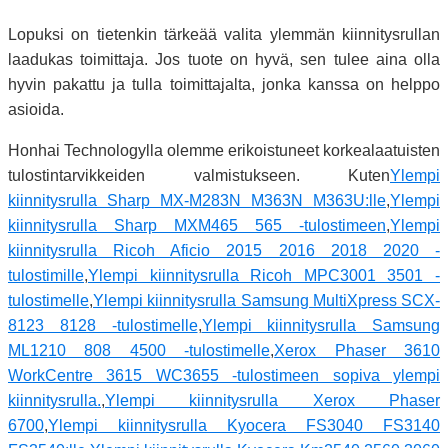
Lopuksi on tietenkin tärkeää valita ylemmän kiinnitysrullan
laadukas toimittaja. Jos tuote on hyvä, sen tulee aina olla
hyvin pakattu ja tulla toimittajalta, jonka kanssa on helppo
asioida.
Honhai Technologylla olemme erikoistuneet korkealaatuisten
tulostintarvikkeiden valmistukseen. Kuten
Ylempi
kiinnitysrulla Sharp MX-M283N M363N M363U:lle
,
Ylempi
kiinnitysrulla Sharp MXM465 565 -tulostimeen
,
Ylempi
kiinnitysrulla Ricoh Aficio 2015 2016 2018 2020 -
tulostimille
,
Ylempi kiinnitysrulla Ricoh MPC3001 3501 -
tulostimelle
,
Ylempi kiinnitysrulla Samsung MultiXpress SCX-
8123 8128 -tulostimelle
,
Ylempi kiinnitysrulla Samsung
ML1210 808 4500 -tulostimelle
,
Xerox Phaser 3610
WorkCentre 3615 WC3655 -tulostimeen sopiva ylempi
kiinnitysrulla.
,
Ylempi kiinnitysrulla Xerox Phaser
6700
,
Ylempi kiinnitysrulla Kyocera FS3040 FS3140