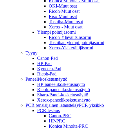
Konica Minolta - Muut osat
OKI-Muut osat
Ricoh-Muut osat
Riso-Muut osat
Toshiba-Muut osat
Xerox - Muut osat
Ylempi poimijasormi
Ricoh-Ylävalitsinsormi
Toshiban ylempi poimijasormi
Xerox-Yläkeräilijäsormi
Tyyny
Canon-Pad
HP-Pad
Kyocera-Pad
Ricoh-Pad
Paneeli/kosketusnäyttö
HP-paneelikosketusnäyttö
Ricoh-paneelikosketusnäyttö
Sharp-Panel-kosketusnäyttö
Xerox-paneelikosketusnäyttö
PCR (ensisijainen lataustela)/PCR-yksikkö
PCR-testaus
Canon-PRC
HP-PRC
Konica Minolta-PRC