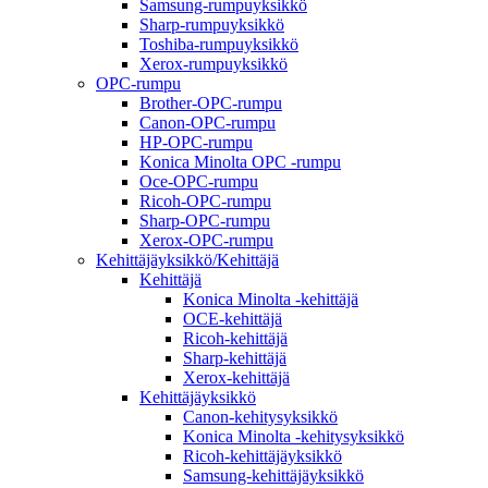
Samsung-rumpuyksikkö
Sharp-rumpuyksikkö
Toshiba-rumpuyksikkö
Xerox-rumpuyksikkö
OPC-rumpu
Brother-OPC-rumpu
Canon-OPC-rumpu
HP-OPC-rumpu
Konica Minolta OPC -rumpu
Oce-OPC-rumpu
Ricoh-OPC-rumpu
Sharp-OPC-rumpu
Xerox-OPC-rumpu
Kehittäjäyksikkö/Kehittäjä
Kehittäjä
Konica Minolta -kehittäjä
OCE-kehittäjä
Ricoh-kehittäjä
Sharp-kehittäjä
Xerox-kehittäjä
Kehittäjäyksikkö
Canon-kehitysyksikkö
Konica Minolta -kehitysyksikkö
Ricoh-kehittäjäyksikkö
Samsung-kehittäjäyksikkö