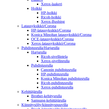
Xerox-laakeri
Holkki
HP-holkki
Ricoh-holkki
Xerox-Bushing
Latausyksikkö/Corona
HP-latausyksikkö/Corona
Konica Minoltan latausyksikkö/Corona
OCE-latausyksikkö/Corona
Xerox-latausyksikkö/Corona
Puhdistusrulla/Harjarulla
Harjarulla
Ricoh-sivellintela
Xerox-sivellinrulla
Puhdistusrulla
Canonin puhdistusrulla
HP-puhdistusrulla
Konica Minoltan puhdistusrulla
Ricoh-puhdistusrulla
Xerox-puhdistusrulla
Kehittäjärulla
Brother-kehitysrulla
Samsung-kehittäjärulla
Kiinnitysöljy/kiinnityspuuvilla