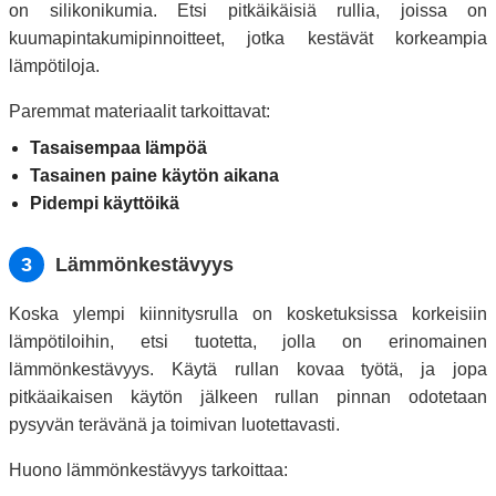
on silikonikumia. Etsi pitkäikäisiä rullia, joissa on
kuumapintakumipinnoitteet, jotka kestävät korkeampia
lämpötiloja.
Paremmat materiaalit tarkoittavat:
Tasaisempaa lämpöä
Tasainen paine käytön aikana
Pidempi käyttöikä
3
Lämmönkestävyys
Koska ylempi kiinnitysrulla on kosketuksissa korkeisiin
lämpötiloihin, etsi tuotetta, jolla on erinomainen
lämmönkestävyys. Käytä rullan kovaa työtä, ja jopa
pitkäaikaisen käytön jälkeen rullan pinnan odotetaan
pysyvän terävänä ja toimivan luotettavasti.
Huono lämmönkestävyys tarkoittaa: