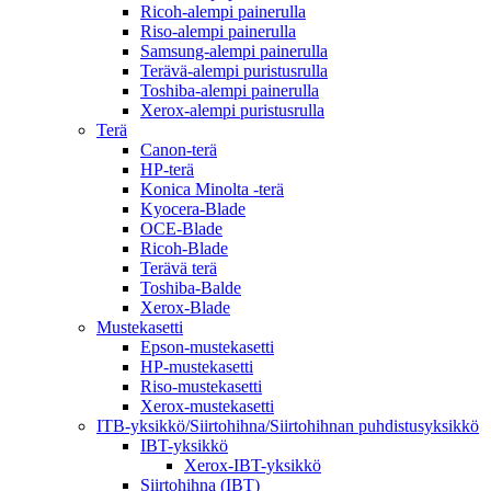
Ricoh-alempi painerulla
Riso-alempi painerulla
Samsung-alempi painerulla
Terävä-alempi puristusrulla
Toshiba-alempi painerulla
Xerox-alempi puristusrulla
Terä
Canon-terä
HP-terä
Konica Minolta -terä
Kyocera-Blade
OCE-Blade
Ricoh-Blade
Terävä terä
Toshiba-Balde
Xerox-Blade
Mustekasetti
Epson-mustekasetti
HP-mustekasetti
Riso-mustekasetti
Xerox-mustekasetti
ITB-yksikkö/Siirtohihna/Siirtohihnan puhdistusyksikkö
IBT-yksikkö
Xerox-IBT-yksikkö
Siirtohihna (IBT)