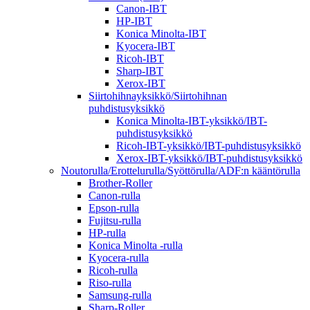
Canon-IBT
HP-IBT
Konica Minolta-IBT
Kyocera-IBT
Ricoh-IBT
Sharp-IBT
Xerox-IBT
Siirtohihnayksikkö/Siirtohihnan
puhdistusyksikkö
Konica Minolta-IBT-yksikkö/IBT-
puhdistusyksikkö
Ricoh-IBT-yksikkö/IBT-puhdistusyksikkö
Xerox-IBT-yksikkö/IBT-puhdistusyksikkö
Noutorulla/Erottelurulla/Syöttörulla/ADF:n kääntörulla
Brother-Roller
Canon-rulla
Epson-rulla
Fujitsu-rulla
HP-rulla
Konica Minolta -rulla
Kyocera-rulla
Ricoh-rulla
Riso-rulla
Samsung-rulla
Sharp-Roller