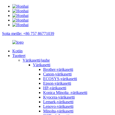
Soita meille: +86 757 86771039
Kotiin
Tuotteet
Värikasetti/jauhe
Värikasetti
Brother-värikasetti
Canon-värikasetti
ECOSYS-värikasetti
Epson-värikasetti
HP-värikasetti
Konica Minolta -värikasetti
Kyocera-värikasetti
Lemark-värikasetti
Lenovo-värikasetti
Minolta-värikasetti