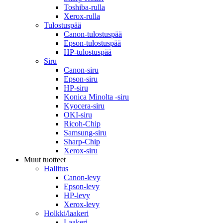
Toshiba-rulla
Xerox-rulla
Tulostuspää
Canon-tulostuspää
Epson-tulostuspää
HP-tulostuspää
Siru
Canon-siru
Epson-siru
HP-siru
Konica Minolta -siru
Kyocera-siru
OKI-siru
Ricoh-Chip
Samsung-siru
Sharp-Chip
Xerox-siru
Muut tuotteet
Hallitus
Canon-levy
Epson-levy
HP-levy
Xerox-levy
Holkki/laakeri
Laakeri