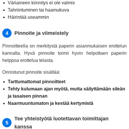
Väriaineen kiinnitys ei ole valmis
Tahriintuminen tai haamukuva
Häirintää useammin
4
Pinnoite ja viimeistely
Pinnoitteella on merkitystä paperin asianmukaisen erottelun
kannalta. Hyvä pinnoite toimii hyvin helpottaen paperin
helppoa erottelua telasta.
Onnistunut pinnoite sisältää:
Tarttumattomat pinnoitteet
Tehty kulumaan ajan myötä, mutta säilyttämään sileän
ja tasaisen pinnan
Naarmuuntumaton ja kestää kertymistä
Tee yhteistyötä luotettavan toimittajan
5
kanssa