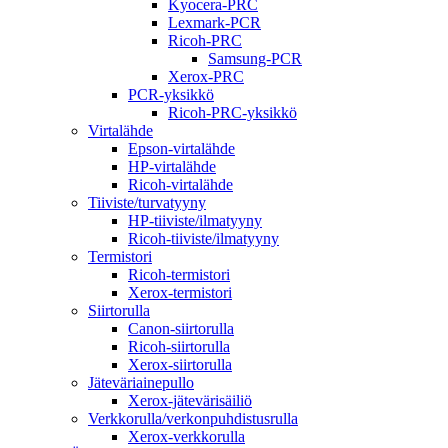
Kyocera-PRC
Lexmark-PCR
Ricoh-PRC
Samsung-PCR
Xerox-PRC
PCR-yksikkö
Ricoh-PRC-yksikkö
Virtalähde
Epson-virtalähde
HP-virtalähde
Ricoh-virtalähde
Tiiviste/turvatyyny
HP-tiiviste/ilmatyyny
Ricoh-tiiviste/ilmatyyny
Termistori
Ricoh-termistori
Xerox-termistori
Siirtorulla
Canon-siirtorulla
Ricoh-siirtorulla
Xerox-siirtorulla
Jäteväriainepullo
Xerox-jätevärisäiliö
Verkkorulla/verkonpuhdistusrulla
Xerox-verkkorulla