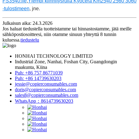
FS3540:lle
,
Ylempi kiinnitysrulla Kyocera Km2540 2560 3060
-tulostimeen
, jne.
Julkaisun aika: 24.3.2026
Jos haluat tiedustella tuotteistamme tai hinnastostamme, jätä meille
sähköpostiosoitteesi, niin otamme sinuun yhteyttä 8 tunnin
kuluessa.
tiedustelu
HONHAI TECHNOLOGY LIMITED
Industrial Zone, Nanhai, Foshan City, Guangdongin
maakunta, Kiina
Puh: +86 757 86771039
Puh: +86 14739630203
jessie@copierconsumables.com
doris@copierconsumables.com
sales8@copierconsumables.com
WhatsApp：8614739630203