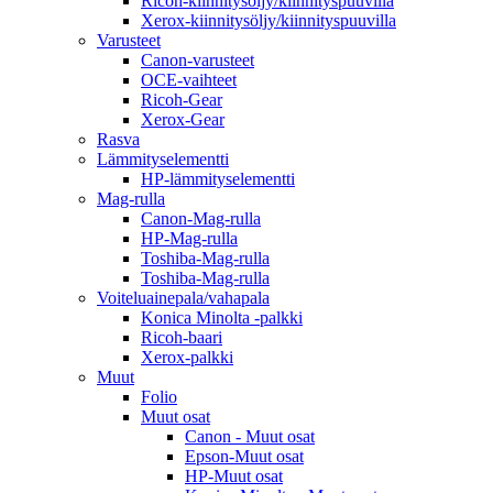
Ricoh-kiinnitysöljy/kiinnityspuuvilla
Xerox-kiinnitysöljy/kiinnityspuuvilla
Varusteet
Canon-varusteet
OCE-vaihteet
Ricoh-Gear
Xerox-Gear
Rasva
Lämmityselementti
HP-lämmityselementti
Mag-rulla
Canon-Mag-rulla
HP-Mag-rulla
Toshiba-Mag-rulla
Toshiba-Mag-rulla
Voiteluainepala/vahapala
Konica Minolta -palkki
Ricoh-baari
Xerox-palkki
Muut
Folio
Muut osat
Canon - Muut osat
Epson-Muut osat
HP-Muut osat